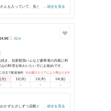
くさんも入っていて、見た目が「茶色」だ
続きを見る
愛知県名古屋市南区塩屋町
2022/09/09
価
4.50
31
件
塩焼き、自家製鶏ハムなど豪華幕の内風に料
沢山の料理を味わいたい方にお勧めです。
ご注文で配達無料
※お届けエリアにより異なります
(火)
12(水)
13(木)
14(金)
－
－
－
－
、おかずも少しずつ品数が多いので見た目
続きを見る