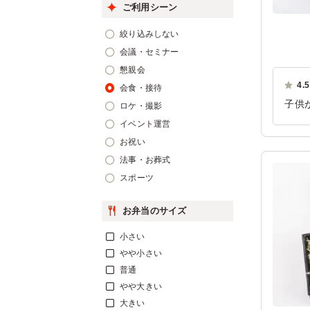
ご利用シーン
絞り込みしない
会議・セミナー
懇親会
4.5
会食・接待
子供
ロケ・撮影
付い
イベント運営
お祝い
ご利
法事・お葬式
スポーツ
お弁当のサイズ
小さい
やや小さい
普通
やや大きい
大きい