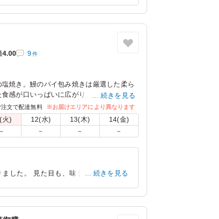
みると一般成人であれば満足の量だと思い
愛知県名古屋市昭和区八事本町
2022/03/07
価
4.00
9
件
の塩焼き。鰻のパイ包み焼きは厳選した柔ら
た食感が口いっぱいに広がり、絶妙な味わい
続きを見る
素朴な味わいのカモ肉やエビ湯葉、さっぱり
ご注文で配達無料
※お届けエリアにより異なります
ス良く並べられた献立は、見ているだけでも
(火)
12(水)
13(木)
14(金)
段のおもてなしや大事な集まりの席にぴった
－
－
－
－
りました。 見た目も、味もバランス良く
続きを見る
愛知県東海市名和町
2026/04/09