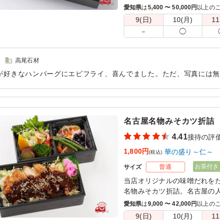
御膳です！会議やおもてなし
愛知県
は
5,400 〜 50,000円
以上の
9(日)
10(月)
11
※ご飯を「白ご飯普通盛」「白
－
◯
(＋480円)」「オムライス大
ンよりお選びください。
※オムライス大盛は卵の量は
高尾石材
が好きなハンバーグにエビフライ、喜んでました。ただ、写真には
ていたらしく酸っぱいのが嫌でエビフライ1本食べれなかったそうで
(¯―¯٥)
用シーン：
会食・接待
›
接待
名古屋名物みそカツ折詰
4.41
接待の評
1,800円
華の盛り～仁～
(税込)
お茶付き
サイズ
普通
当店オリジナルの味噌だれを
名物みそカツ折詰。名古屋の
も気に入って頂ける味を研究
愛知県
は
9,000 〜 42,000円
以上の
な味噌だれをかけた是非ご賞
9(日)
10(月)
11