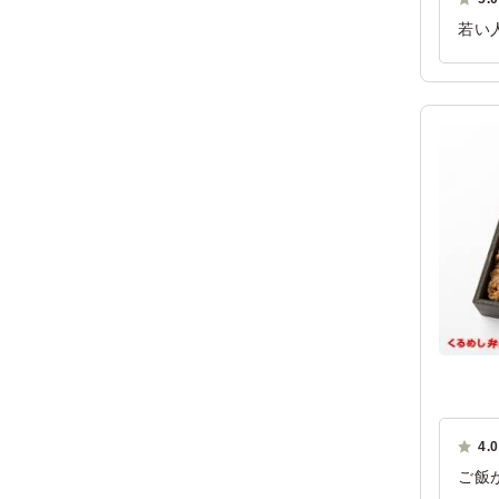
若い
けで
ご利
4.0
ご飯