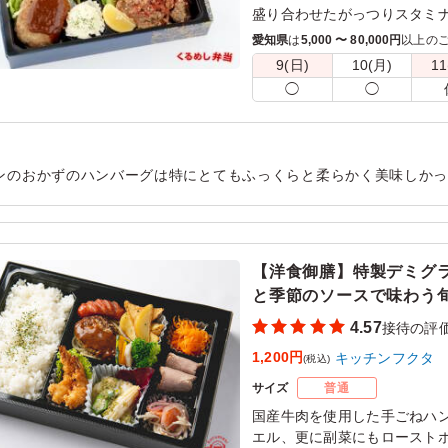
盛り合わせたがっつりスタミ
シーンにご利用頂いておりま
愛知県
は
5,000 〜 80,000円
以上の
9(日)
10(月)
11
◯
◯
ンのおかずのハンバーグは特にとてもふっくらと柔らかく美味しかっ
も見栄えがするお弁当でした。お味も一品一品丁寧に作っていただ
ったです
用シーン：
会食・接待
›
接待
【洋食御膳】特製デミグ
と季節のソースで味わう
4.57
接待の評
1,200円
キッチンフクタ
(税込)
サイズ
普通
国産牛肉を使用した手ごねハ
エル、更に副菜にもロースト