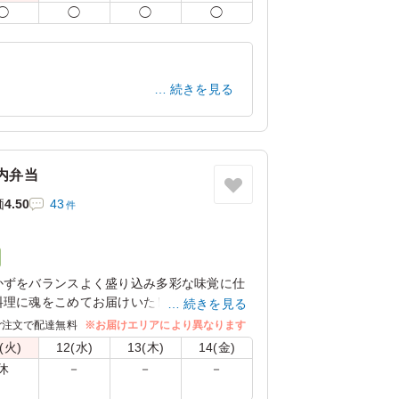
◯
◯
◯
◯
ご飯大盛(＋150円)」「オムライス普通盛
盛(＋650円)」に変更できます。下記プルダウ
変わりません。
続きを見る
愛知県豊田市緑ケ丘
2026/02/09
内弁当
価
4.50
43
件
かずをバランスよく盛り込み多彩な味覚に仕
料理に魂をこめてお届けいたします。是非ご
続きを見る
ご注文で配達無料
※お届けエリアにより異なります
(火)
12(水)
13(木)
14(金)
休
－
－
－