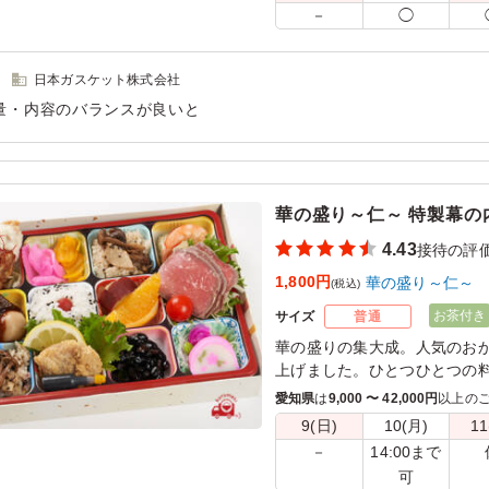
－
◯
※ご飯を「白ご飯普通盛」「白
(＋480円)」「オムライス大
ンよりお選びください。
日本ガスケット株式会社
※オムライス大盛は卵の量は
量・内容のバランスが良いと
用シーン：
会食・接待
›
接待
華の盛り～仁～ 特製幕の
4.43
接待の評
1,800円
華の盛り～仁～
(税込)
お茶付き
サイズ
普通
華の盛りの集大成。人気のお
上げました。ひとつひとつの
賞味ください。
愛知県
は
9,000 〜 42,000円
以上の
9(日)
10(月)
11
14:00まで
－
可