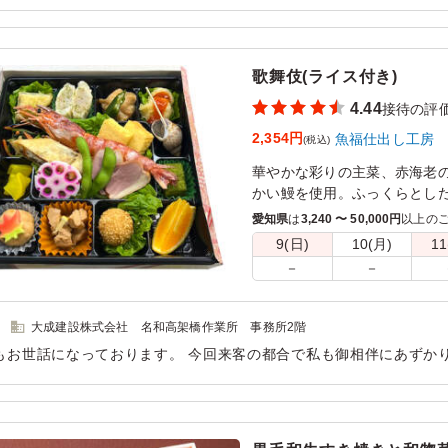
いです。ぱっと見た感じのボリュームは感じにくいですが、食べて
。
用シーン：
会食・接待
›
接待
歌舞伎(ライス付き)
4.44
接待の評
2,354円
魚福仕出し工房
(税込)
華やかな彩りの主菜、赤海老
かい鰻を使用。ふっくらとし
が舌をくすぐります。また、
愛知県
は
3,240 〜 50,000円
以上の
とした鶏の煮物など、バラン
9(日)
10(月)
11
満足感が湧き上がります。普
－
－
りです。
大成建設株式会社 名和高架橋作業所 事務所2階
もお世話になっております。 今回来客の都合で私も御相伴にあずか
も満足のいくものでした。 今後ともよろしくお願いいたします。
用シーン：
会食・接待
›
接待