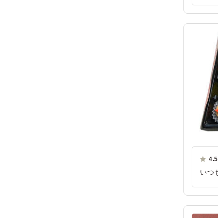
も良
ます
ご利
4.5
いつ
とて
ご利