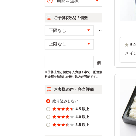
時間を選択
ご予算(税込) / 個数
～
5.0
メイ
とて
個
良か
※予算上限と個数を入力頂く事で、配達無
料金額を加味した絞り込みが可能です。
ご利
お客様の声・弁当評価
絞り込みしない
4.5 以上
4.0 以上
3.5 以上