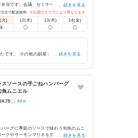
ナ弁当です。会議、セミナーをはじめ様々な
続きを見る
す。
ご注文で配達無料
※お届けエリアにより異なります
(火)
12(水)
13(木)
14(金)
休
◯
◯
◯
たです。 その他の副菜も品数が多く、
続きを見る
いているのが感じられ、そしてバランスも
愛知県名古屋市西区菊井
2024/11/16
ラスソースの手ごねハンバーグ
旬魚ムニエル
価
4.75
94
件
ンバーグに季節のソースで味わう旬魚のムニ
ポークやサーモンマリネを加えたまさに洋食
続きを見る