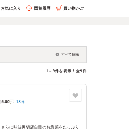
お気に入り
閲覧履歴
買い物かご
すべて解除
1～9件を表示 / 全9件
価
5.00
13
件
、さらに味波押切店自慢のお惣菜をたっぷり