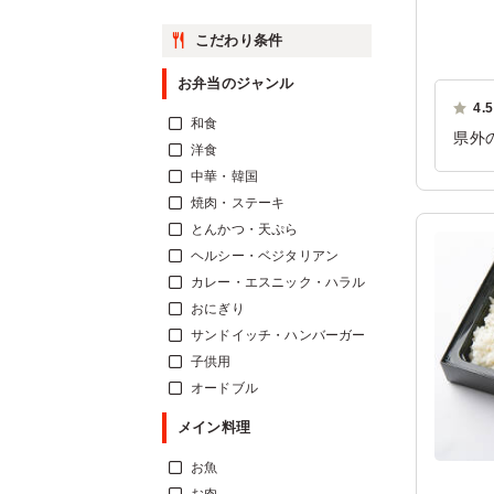
こだわり条件
お弁当のジャンル
4.5
和食
県外
洋食
と、
中華・韓国
ご利
焼肉・ステーキ
とんかつ・天ぷら
ヘルシー・ベジタリアン
カレー・エスニック・ハラル
おにぎり
サンドイッチ・ハンバーガー
子供用
オードブル
メイン料理
お魚