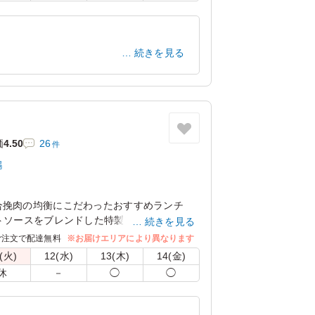
続きを見る
愛知県岡崎市藤川荒古
2025/11/30
価
4.50
26
件
鶏
合挽肉の均衡にこだわったおすすめランチ
トソースをブレンドした特製ソースが癖にな
続きを見る
1。コンパクトサイズのランチBOXです！
ご注文で配達無料
※お届けエリアにより異なります
(火)
12(水)
13(木)
14(金)
休
－
◯
◯