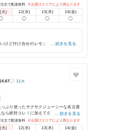
の席でご利用ください。
ご注文で配達無料
※お届けエリアにより異なります
(火)
12(水)
13(木)
14(金)
ご飯大盛(＋150円)」「オムライス普通盛
◯
◯
◯
◯
盛(＋650円)」に変更できます。下記プルダウ
変わりません。
無いけど付け合せのレモンがエビフライに
続きを見る
す。大人なら気にならないんですがね。
愛知県岡崎市矢作町
2023/10/24
価
4.67
11
件
たっぷり使ったサクサクジューシーな名古屋
人なら絶対コレ！に加えて名古屋以外の方で
続きを見る
しました。ボリューム満点！コクのある濃厚
ご注文で配達無料
※お届けエリアにより異なります
味あれ。
(火)
12(水)
13(木)
14(金)