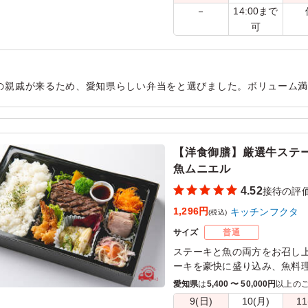
14:00まで
－
可
の親戚が来るため、愛知県らしい弁当をと選びました。ボリューム
ごはんをもう少し減らしてもらって、副菜がもう一品あると嬉しい
用シーン：
会食・接待
›
接待
【洋食御膳】厳選牛ステ
魚ムニエル
4.52
接待の評
1,296円
キッチンフクタ
(税込)
サイズ
普通
ステーキと魚の両方をお召し
ーキを豪快に盛り込み、魚料
を合わせております。副菜も
愛知県
は
5,400 〜 50,000円
以上の
この贅沢な洋食御膳をぜひ一
9(日)
10(月)
11