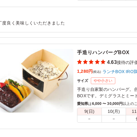
丁度良く美味しくいただきました
用シーン：
会食・接待
›
接待
手造りハンバーグBOX
4.63
接待の評
1,280円
ランチBOX IRO
(税込)
サイズ
やや小さい
手造り自家製のハンバーグ。
BOXです。デミグラスとミー
る味です。リピート率ナンバー
愛知県
は
6,000 〜 30,000円
以上の
9(日)
10(月)
11
－
－