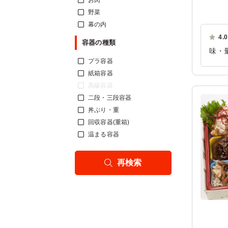
お肉
野菜
幕の内
4.0
容器の種類
味・
プラ容器
ご利
紙箱容器
高級容器
二段・三段容器
丼ぶり・重
回収容器(重箱)
温まる容器
再検索