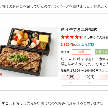
人向けのお弁当を探していたのでハンバーグを選びました。野菜た
なく鮮やかでよかったです。食べた学生たちにも好評でした。
用シーン：
会食・接待
›
接待
彩り牛すき二段御膳
4.50
接待の評
1,720円
ゆう膳庵
(税込)
お茶付き
サイズ
普通
たっぷりの牛すき煮に、赤魚
理を詰め込みました。お肉と
愛知県
は
7,000 〜 100,000円
以上の
9(日)
10(月)
11
－
－
がすこしもちっと柔らかい感じなので好みは分かれると思いますが