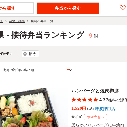
から探す
弁当から探す
達
会食・接待
接待の弁当一覧
県 - 接待弁当ランキング
9
個
の条件：
接待
ハンバーグと焼肉御膳
4.77
接待の評
1,520円
味波押切店
(税込)
サイズ
やや大きい
柔らかいハンバーグに牛焼肉