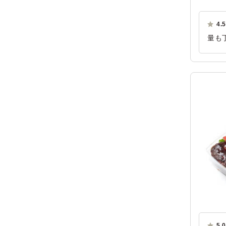
4.5
量も
ご利
5.0