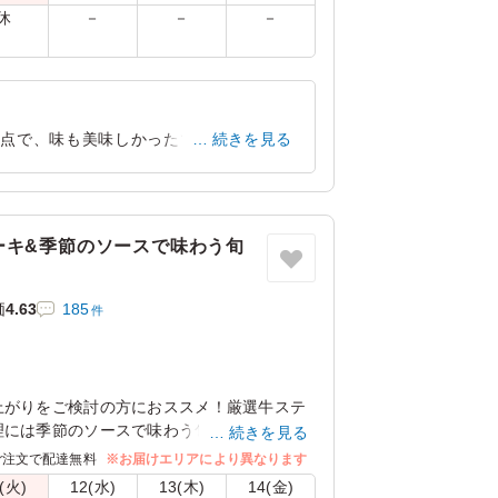
休
－
－
－
満点で、味も美味しかったです。欲を言う
続きを見る
です、
愛知県豊田市高上
2024/09/22
ーキ&季節のソースで味わう旬
価
4.63
185
件
上がりをご検討の方におススメ！厳選牛ステ
理には季節のソースで味わう旬魚のムニエル
続きを見る
充実。追加でオムライスに変更も可能です。
ご注文で配達無料
※お届けエリアにより異なります
度お召し上がりください。
(火)
12(水)
13(木)
14(金)