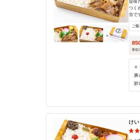
旨味
つく
当で
い美
品で
85
最低
豚
妙
ュ
の
い
けい