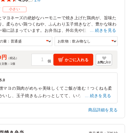
件
ズ
小さい
とマヨネーズの絶妙なハーモニーで焼き上げた鶏肉が、旨味た
り。柔らかい鶏つくねや、ふんわり玉子焼きなど、豊かな味わ
一箱に詰まっています。お弁当は、外出先や仕事の合間にぴっ
続きを見る
な、手軽な美味しさを提供します。
0円
（税込）
かごに入れる
お気に入り
注文数：
1
個
5.0
噌マヨの鶏肉がめちゃ美味しくてご飯が進む！つくねも柔
かいし、玉子焼きもふわっとしてて、いろんな味が楽しめ
続きを見る
のが嬉しい。サイズ感も程よくて、マヨネーズの美味しさ
商品詳細を見る
びっくりしました！
東京都中央区日本橋茅場町
2025/09/08
塩焼き弁当