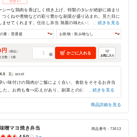
ズ
小さい
ーシーな鶏肉を香ばしく焼き上げ、特製のタレが絶妙に絡まり
。つくねや煮物などの彩り豊かな副菜が盛り込まれ、見た目に
しませてくれます。仕出し弁当 旭屋の味わいを、会議やセミ
続きを見る
のひとときにぜひご堪能ください。
0円
（税込）
かごに入れる
お気に入り
注文数：
1
個
4.5
accel
辛い味付けの鶏肉がご飯によく合い、食欲をそそるお弁当
した。お肉も食べ応えがあり、副菜との組み合わせも良
続きを見る
、全体のバランスが取れていました。幅広い年代のスタッ
商品詳細を見る
に好評で、ボリューム感もあり、満足度の高い一品でし
。
神奈川県横浜市鶴見区鶴見中央
2026/06/17
味噌マヨ焼き弁当
商品番号
：
73613
4.50
2