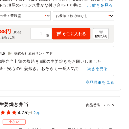
弁当 旭屋のバランス豊かな付け合わせと共に、会議やセミナ
続きを見る
最適な一品です。
188円
（税込）
かごに入れる
お気に入り
注文数：
1
個
4.5
株式会社原宿サン・アド
2段弁当】鶏の塩焼き&豚の生姜焼きをお願いしました、
番・安心の生姜焼き。おそらく一番人気で早く売り切れた
続きを見る
思います。当然私は食べることは出来ませんでした、次回
商品詳細を見る
こそは！
神奈川県横浜市鶴見区寛政町
2026/06/17
生姜焼き弁当
商品番号
：
73615
4.75
2
件
ズ
小さい