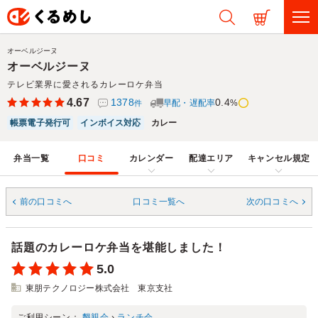
オーベルジーヌ
オーベルジーヌ
テレビ業界に愛されるカレーロケ弁当
4.67
1378
0.4
早配・遅配率
%
件
帳票電子発行可
インボイス対応
カレー
弁当一覧
口コミ
カレンダー
配達エリア
キャンセル規定
前の口コミへ
口コミ一覧へ
次の口コミへ
話題のカレーロケ弁当を堪能しました！
5.0
東朋テクノロジー株式会社 東京支社
ご利用シーン：
懇親会
›
ランチ会