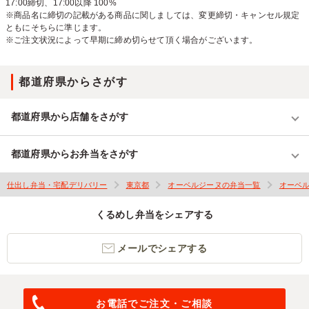
17:00締切、17:00以降 100%
※商品名に締切の記載がある商品に関しましては、変更締切・キャンセル規定
ともにそちらに準じます。
※ご注文状況によって早期に締め切らせて頂く場合がございます。
都道府県からさがす
都道府県から店舗をさがす
都道府県からお弁当をさがす
仕出し弁当・宅配デリバリー
東京都
オーベルジーヌの弁当一覧
オーベ
くるめし弁当をシェアする
メールでシェアする
お電話でご注文・ご相談