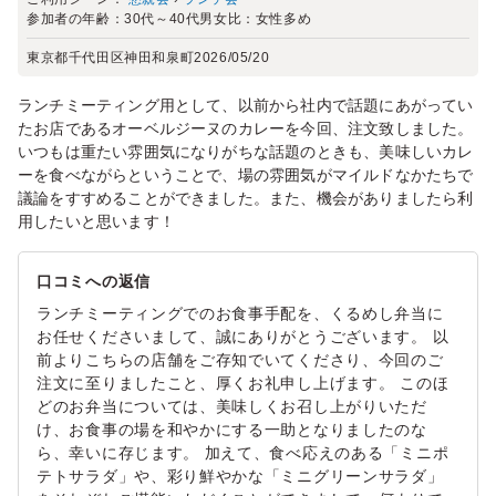
参加者の年齢：
30代～40代
男女比：
女性多め
東京都千代田区神田和泉町
2026/05/20
ランチミーティング用として、以前から社内で話題にあがってい
たお店であるオーベルジーヌのカレーを今回、注文致しました。
いつもは重たい雰囲気になりがちな話題のときも、美味しいカレ
ーを食べながらということで、場の雰囲気がマイルドなかたちで
議論をすすめることができました。また、機会がありましたら利
用したいと思います！
口コミへの返信
ランチミーティングでのお食事手配を、くるめし弁当に
お任せくださいまして、誠にありがとうございます。 以
前よりこちらの店舗をご存知でいてくださり、今回のご
注文に至りましたこと、厚くお礼申し上げます。 このほ
どのお弁当については、美味しくお召し上がりいただ
け、お食事の場を和やかにする一助となりましたのな
ら、幸いに存じます。 加えて、食べ応えのある「ミニポ
テトサラダ」や、彩り鮮やかな「ミニグリーンサラダ」