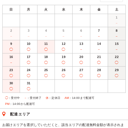
日
月
火
水
木
金
土
1
－
2
3
4
5
6
7
8
－
－
－
－
－
－
－
9
10
11
12
13
14
15
◯
◯
◯
◯
－
－
－
16
17
18
19
20
21
22
－
◯
◯
◯
◯
◯
◯
23
24
25
26
27
28
29
◯
◯
◯
◯
◯
◯
◯
30
31
◯
◯
◯
：受付中
－
：受付終了
休
：定休日
AM
：14:00まで配達可
PM
：14:00から配達可
配達エリア
お届けエリアを選択していただくと、該当エリアの配達無料金額が表示されま