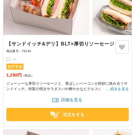
【サンドイッチ&デリ】BLT×厚切りソーセージ
商品番号：
79246
-
件
おすすめ
1,280円
（税込）
ジューシーな厚切りソーセージと、香ばしいベーコンが絶妙に絡み合うサ
ンドイッチ。特製の明太サラダスパや爽やかなピクルスが彩り豊かに、食
続きを見る
べ応えも抜群。会議やセミナーに最適な一品です。
詳細を見る
注文をする