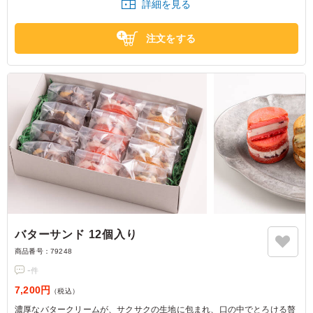
詳細を見る
東京都江東区有明
2026/06/10
注文をする
バターサンド 12個入り
商品番号：
79248
-
件
7,200円
（税込）
濃厚なバタークリームが、サクサクの生地に包まれ、口の中でとろける贅