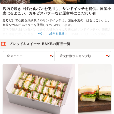
店内で焼き上げた食パンを使用し、サンドイッチを提供。国産小
麦はるよこい、カルピスバターなど原材料にこだわり有
見るだけで心躍る焼き菓子やサンドイッチは、国産小麦の「はるよこい」と、
高級なカルピスバターを使用して作られています。
店内で焼き上げた食パンに合う具材をたっぷり挟んだサンドイッチや、厳選さ
続きを見る
れた卵を使用して焼き上げたたパウンドケーキ、BAKEパイは、シンプルなパ
イ生地に、自家製クリームをサンドしており、表面はサクサク、中はしっとり
な食感が楽しめます。全て食べやすく個包装でお届けしますので、差し入れや
ブレッド&スイーツ BAKEの商品一覧
手土産にぴったりです。