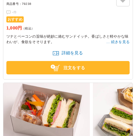
商品番号：
79238
-
件
おすすめ
1,000円
（税込）
ツナとベーコンの旨味が絶妙に絡むサンドイッチ。香ばしさと軽やかな味
わいが、食欲をそそります。
続きを見る
ブレッド&スイーツ BAKEのメニューは、イベントや女子会にぴったり。
詳細を見る
ボリューム満点で、みんなが笑顔になること間違いなしです。
注文をする