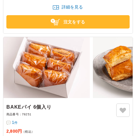
スイーツ BAKEのサンドイッチは、会議やセミナーなどにぴったりのバラ
詳細を見る
ンスで、満足感も味わえます。
注文をする
BAKEパイ 6個入り
商品番号：
79251
1
件
2,800円
（税込）