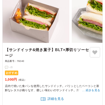
【サンドイッチ&焼き菓子】BLT×厚切りソーセ
ージ
商品番号：
79240
-
件
おすすめ
1,000円
（税込）
店内で焼いた食パンを使用したサンドイッチ。パリッとしたベーコンと新
鮮なレタスが織りなす、優しい味わいのサンドイッチ。厚切りソーセージ
続きを見る
と共に、ほっとするひとときを提供します。ロケや研修会などにお勧めで
詳細を見る
す。