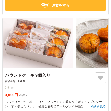
注文をする
パウンドケーキ 9個入り
商品番号：
79249
-
件
4,500円
（税込）
しっとりとした生地に、りんごとシナモンの香りが広がるアップルシナモ
ン、甘く熟したバナナ、優雅な香りのアールグレイが絶妙に組み合わさっ
続きを見る
ています。女子会や大事なお集まりの席で、皆を笑顔にするひと品です。