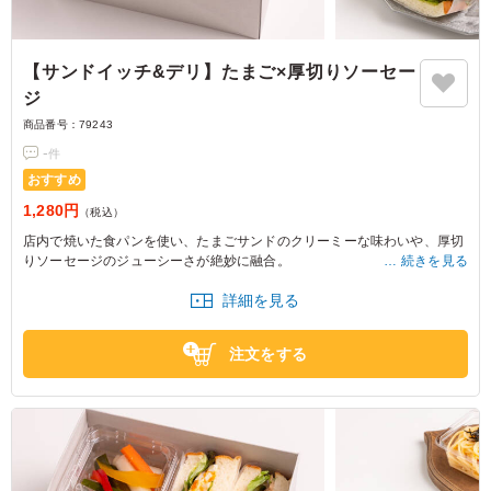
【サンドイッチ&デリ】たまご×厚切りソーセー
ジ
商品番号：
79243
-
件
おすすめ
1,280円
（税込）
店内で焼いた食パンを使い、たまごサンドのクリーミーな味わいや、厚切
りソーセージのジューシーさが絶妙に融合。
続きを見る
ピクルスや明太サラダスパで彩りも豊か。ロケや会議に最適な一品です。
詳細を見る
注文をする