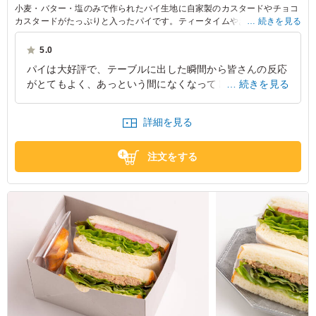
小麦・バター・塩のみで作られたパイ生地に自家製のカスタードやチョコ
カスタードがたっぷりと入ったパイです。ティータイムやおやつのひとと
続きを見る
きに、心地よいバランスでお楽しみいただけます。
5.0
※小分け包装でのお届けです。
パイは大好評で、テーブルに出した瞬間から皆さんの反応
※保冷剤をお付けしますが、冷蔵庫で保管するとより美味しくお召し上が
がとてもよく、あっという間になくなってしまいました。
続きを見る
りいただけます。
香ばしさや食感もよく、見た目以上に満足感があり、ぜひ
一度試していただきたい一品です。
詳細を見る
東京都文京区本郷
2026/06/26
注文をする