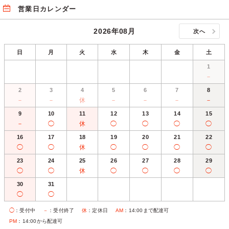
営業日カレンダー
2026年08月
次へ
日
月
火
水
木
金
土
1
－
2
3
4
5
6
7
8
－
－
休
－
－
－
－
9
10
11
12
13
14
15
－
◯
休
◯
◯
◯
◯
16
17
18
19
20
21
22
◯
◯
休
◯
◯
◯
◯
23
24
25
26
27
28
29
◯
◯
休
◯
◯
◯
◯
30
31
◯
◯
◯
：受付中
－
：受付終了
休
：定休日
AM
：14:00まで配達可
PM
：14:00から配達可