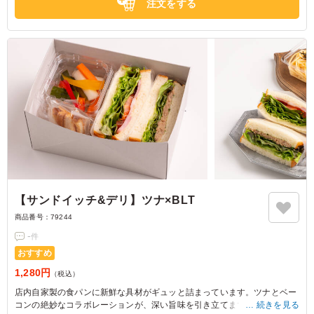
注文をする
さい。
【サンドイッチ&デリ】ツナ×BLT
商品番号：
79244
-
件
おすすめ
1,280円
（税込）
店内自家製の食パンに新鮮な具材がギュッと詰まっています。ツナとベー
コンの絶妙なコラボレーションが、深い旨味を引き立てます。ブレッド&
続きを見る