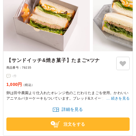
【サンドイッチ&焼き菓子】たまご×ツナ
商品番号：
79235
-
件
1,000円
（税込）
卵は田中農園より仕入れたオレンジ色のこだわりたまごを使用。かわいい
アニマルバターケーキもついています。ブレッド&スイーツ BAKEのサン
続きを見る
ドイッチは、ボリューム満点で満足感も高いです。
詳細を見る
注文をする