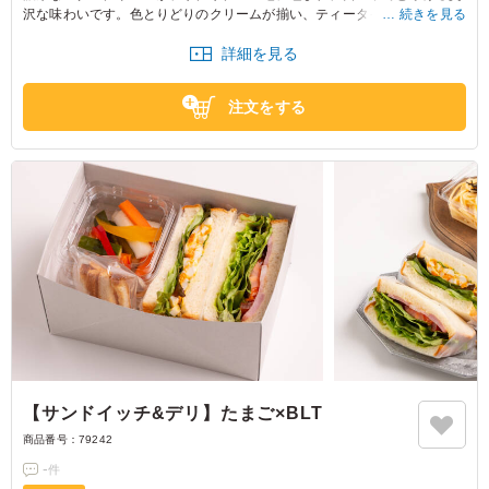
沢な味わいです。色とりどりのクリームが揃い、ティータイムやおやつに
続きを見る
ぴったりなバランス。ご友人やご家族と楽しむひとときに、ぜひどうぞ。
詳細を見る
※小分け包装でのお届けです。
※保冷剤をお付けしますが、冷蔵庫で保管するとより美味しくお召し上が
注文をする
りいただけます。
※約12人前想定となります。
【サンドイッチ&デリ】たまご×BLT
商品番号：
79242
-
件