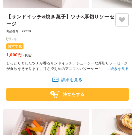
【サンドイッチ&焼き菓子】ツナ×厚切りソーセ
ージ
商品番号：
79239
-
件
おすすめ
1,000円
（税込）
しっとりとしたツナが香るサンドイッチ、ジューシーな厚切りソーセージ
が食欲をそそります。甘さ控えめのアニマルバターケーキが絶妙なバラン
続きを見る
スを生み出し、おしゃれなランチやロケのおやつの時間にぴったりです。
詳細を見る
注文をする