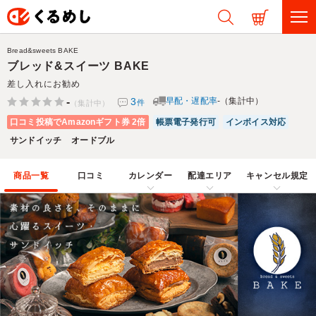
Bread&sweets BAKE
ブレッド&スイーツ BAKE
差し入れにお勧め
-
3
早配・遅配率
-（集計中）
件
（集計中）
口コミ投稿でAmazonギフト券 2倍
帳票電子発行可
インボイス対応
サンドイッチ
オードブル
商品一覧
口コミ
カレンダー
配達エリア
キャンセル規定