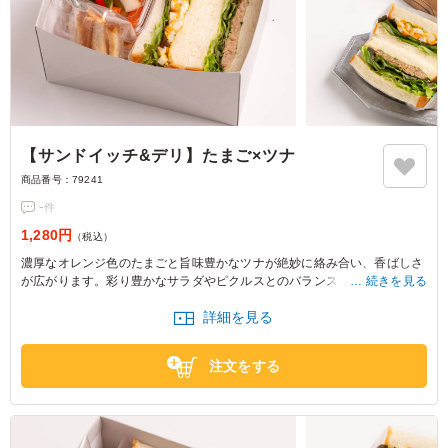
【サンドイッチ&デリ】たまご×ツナ
商品番号：
79241
-
件
1,280円
（税込）
濃厚なオレンジ色のたまごと旨味豊かなツナが絶妙に絡み合い、香ばしさ
が広がります。彩り豊かなサラダやピクルスとのバランスも抜群で、会議
続きを見る
やセミナーにぴったりな一品です。ブレッド&スイーツ BAKEのサンドイ
詳細を見る
ッチで、場を盛り上げましょう。
注文をする