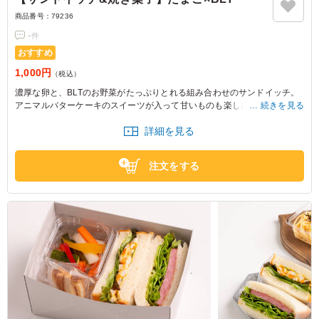
商品番号：
79236
-
件
おすすめ
1,000円
（税込）
濃厚な卵と、BLTのお野菜がたっぷりとれる組み合わせのサンドイッチ。
アニマルバターケーキのスイーツが入って甘いものも楽しめます。ランチ
続きを見る
やおやつにぴったりな一皿です。
詳細を見る
注文をする