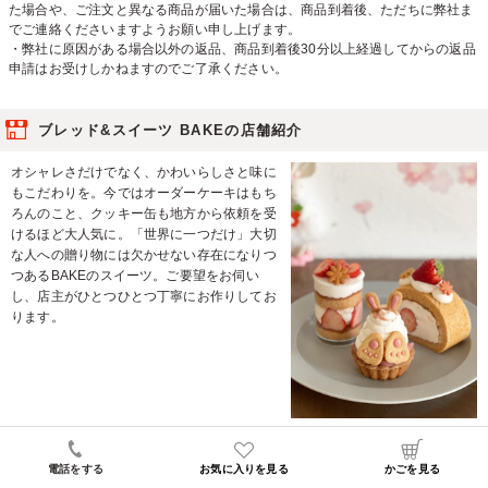
た場合や、ご注文と異なる商品が届いた場合は、商品到着後、ただちに弊社ま
でご連絡くださいますようお願い申し上げます。
・弊社に原因がある場合以外の返品、商品到着後30分以上経過してからの返品
申請はお受けしかねますのでご了承ください。
ブレッド&スイーツ BAKEの店舗紹介
オシャレさだけでなく、かわいらしさと味に
もこだわりを。今ではオーダーケーキはもち
ろんのこと、クッキー缶も地方から依頼を受
けるほど大人気に。「世界に一つだけ」大切
な人への贈り物には欠かせない存在になりつ
つあるBAKEのスイーツ。ご要望をお伺い
し、店主がひとつひとつ丁寧にお作りしてお
ります。
ブレッド&スイーツ BAKEの店舗情報
電話をする
お気に入りを見る
かごを見る