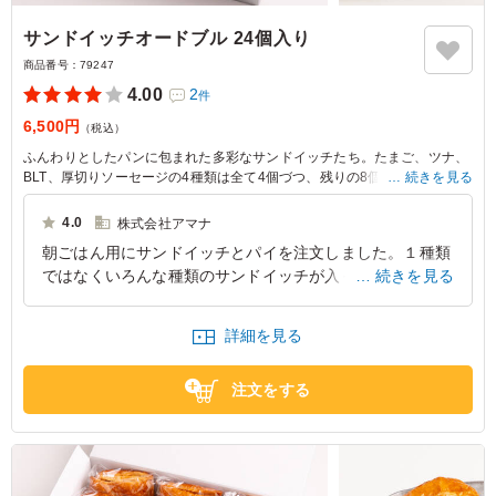
サンドイッチオードブル 24個入り
商品番号：
79247
4.00
2
件
6,500円
（税込）
ふんわりとしたパンに包まれた多彩なサンドイッチたち。たまご、ツナ、
BLT、厚切りソーセージの4種類は全て4個づつ、残りの8個の組み合わせ
続きを見る
はシェフのチョイスにお任せください。パーティーやお祝いの席に、ブレ
ッド&スイーツ BAKEのオードブルが華を添えます。
4.0
株式会社アマナ
朝ごはん用にサンドイッチとパイを注文しました。１種類
※紙おしぼりの個数変更が必要でしたら、「ご飯の種類」プルダウンより
ではなくいろんな種類のサンドイッチが入っていたので飽
続きを見る
ご選択ください。
※小分け包装でのお届けです。
きずに食べられるのも良かったです。野菜だけのサンド、
※約8人前想定となります。
鶏、カモロース、などなど種類豊富でどれも美味しかった
詳細を見る
っです。
東京都江東区有明
2026/06/10
注文をする