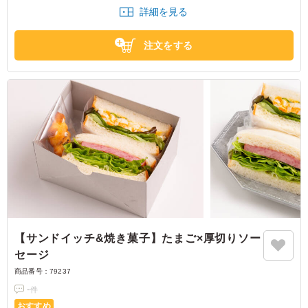
詳細を見る
※紙おしぼりが必要な場合は、「ご飯の種類」プルダウンよりご選択くだ
さい。
注文をする
【サンドイッチ&焼き菓子】たまご×厚切りソー
セージ
商品番号：
79237
-
件
おすすめ