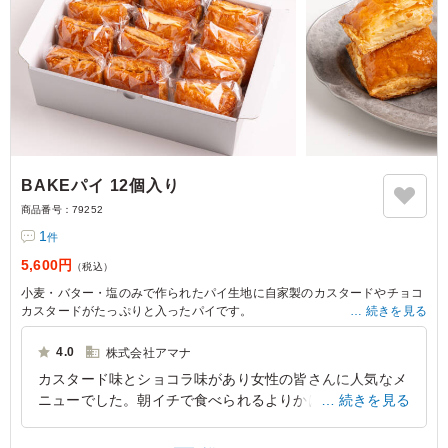
BAKEパイ 12個入り
商品番号：
79252
1
件
5,600円
（税込）
小麦・バター・塩のみで作られたパイ生地に自家製のカスタードやチョコ
カスタードがたっぷりと入ったパイです。
続きを見る
外はサクッと中はしっとりとしたパイが楽しめ、ロケ現場のおやつや、差
し入れにもおすすめです。
4.0
株式会社アマナ
カスタード味とショコラ味があり女性の皆さんに人気なメ
※小分け包装でのお届けです。
ニューでした。朝イチで食べられるよりかは、午後のおや
続きを見る
※保冷剤をお付けしますが、冷蔵庫で保管するとより美味しくお召し上が
りいただけます。
つどきに食べられている方が多かった印象です。サイズ感
もしっかりしていて満足感のあるパイでした。