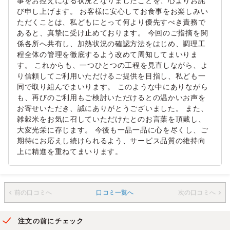
事をお控えになる状況となりましたことを、心よりお詫
び申し上げます。 お客様に安心してお食事をお楽しみい
ただくことは、私どもにとって何より優先すべき責務で
あると、真摯に受け止めております。 今回のご指摘を関
係各所へ共有し、加熱状況の確認方法をはじめ、調理工
程全体の管理を徹底するよう改めて周知してまいりま
す。 これからも、一つひとつの工程を見直しながら、よ
り信頼してご利用いただけるご提供を目指し、私ども一
同で取り組んでまいります。 このような中にありながら
も、再びのご利用もご検討いただけるとの温かいお声を
お寄せいただき、誠にありがとうございました。 また、
雑穀米をお気に召していただけたとのお言葉を頂戴し、
大変光栄に存じます。 今後も一品一品に心を尽くし、ご
期待にお応えし続けられるよう、サービス品質の維持向
上に精進を重ねてまいります。
前の口コミへ
口コミ一覧へ
次の口コミへ
注文の前にチェック