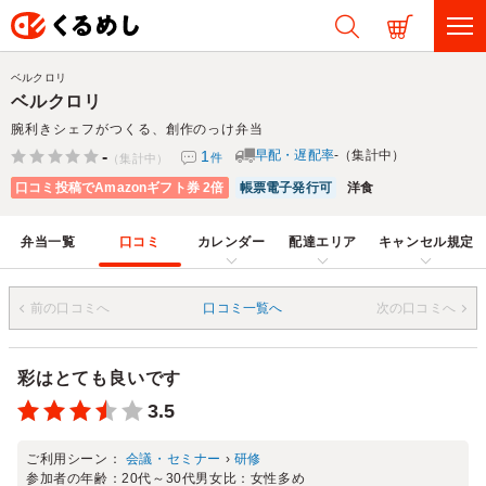
ベルクロリ
ベルクロリ
腕利きシェフがつくる、創作のっけ弁当
-
1
早配・遅配率
-（集計中）
件
（集計中）
口コミ投稿でAmazonギフト券 2倍
帳票電子発行可
洋食
弁当一覧
口コミ
カレンダー
配達エリア
キャンセル規定
前の口コミへ
口コミ一覧へ
次の口コミへ
彩はとても良いです
3.5
ご利用シーン：
会議・セミナー
›
研修
参加者の年齢：
20代～30代
男女比：
女性多め