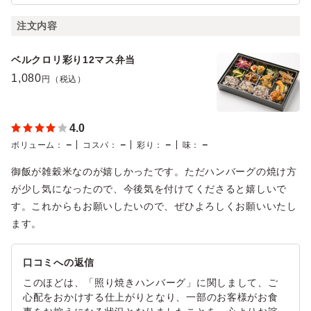
注文内容
ベルクロリ彩り12マス弁当
1,080
円（税込）
4.0
－
－
－
－
ボリューム
：
コスパ
：
彩り
：
味
：
御飯が雑穀米なのが嬉しかったです。ただハンバーグの焼け方
が少し気になったので、今後気を付けてくださると嬉しいで
す。これからもお願いしたいので、ぜひよろしくお願いいたし
ます。
口コミへの返信
このほどは、「照り焼きハンバーグ」に関しまして、ご
心配をおかけする仕上がりとなり、一部のお客様がお食