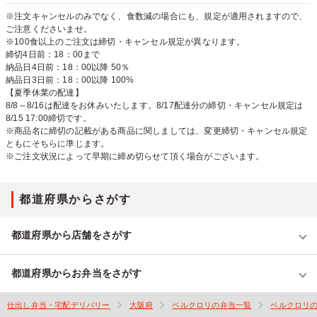
※注文キャンセルのみでなく、食数減の場合にも、規定が適用されますので、
ご注意くださいませ。
※100食以上のご注文は締切・キャンセル規定が異なります。
締切4日前：18：00まで
納品日4日前：18：00以降 50％
納品日3日前：18：00以降 100%
【夏季休業の配達】
8/8～8/16は配達をお休みいたします。8/17配達分の締切・キャンセル規定は
8/15 17:00締切です。
※商品名に締切の記載がある商品に関しましては、変更締切・キャンセル規定
ともにそちらに準じます。
※ご注文状況によって早期に締め切らせて頂く場合がございます。
都道府県からさがす
都道府県から店舗をさがす
都道府県からお弁当をさがす
仕出し弁当・宅配デリバリー
大阪府
ベルクロリの弁当一覧
ベルクロリ