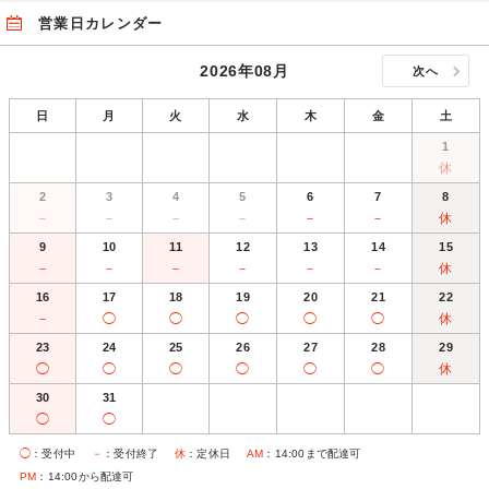
営業日カレンダー
2026年08月
次へ
日
月
火
水
木
金
土
1
休
2
3
4
5
6
7
8
－
－
－
－
－
－
休
9
10
11
12
13
14
15
－
－
－
－
－
－
休
16
17
18
19
20
21
22
－
◯
◯
◯
◯
◯
休
23
24
25
26
27
28
29
◯
◯
◯
◯
◯
◯
休
30
31
◯
◯
◯
：受付中
－
：受付終了
休
：定休日
AM
：14:00まで配達可
PM
：14:00から配達可