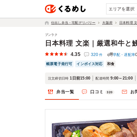
エリアを選択
仕出し弁当・宅配デリバリー
大阪府
日本料理 
ブンラク
日本料理 文楽｜厳選和牛と
4.35
320
早配・遅配率
件
帳票電子発行可
インボイス対応
和食
1日前15:00
9:00～21:00
注文締切日時
配達時間
弁当一覧
口コミ
お
320