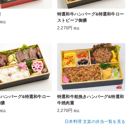
膳
特選和牛ハンバーグ&特選和牛ロー
ストビーフ御膳
税込
2,270円
税込
牛ハンバーグ&特選和牛ロー
特選和牛粗挽きハンバーグ&特選和
御膳
牛焼肉重
2,270円
税込
税込
日本料理 文楽の弁当一覧を見る