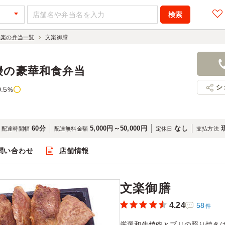
文楽の弁当一覧
文楽御膳
文楽御膳
2,270円
店舗名：日
鰻の豪華和食弁当
シ
0.5
%
60分
5,000円～50,000円
なし
配達時間幅
配達無料金額
定休日
支払方法
問い合わせ
店舗情報
閲覧
文楽御膳
4.24
58
件
厳選和牛焼肉とブリの照り焼き