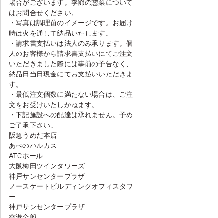
場合がございます。季節の惣菜について
はお問合せください。
・写真は調理前のイメージです。お届け
時は火を通して納品いたします。
・請求書支払いは法人のみ承ります。個
人のお客様から請求書支払いにてご注文
いただきました際には事前の予告なく、
納品日当日現金にてお支払いいただきま
す。
・最低注文個数に満たない場合は、ご注
文をお受けいたしかねます。
・下記施設への配達は承れません。予め
ご了承下さい。
阪急うめだ本店
あべのハルカス
ATCホール
大阪梅田ツインタワーズ
神戸サンセンタープラザ
ノースゲートビルディングオフィスタワ
ー
神戸サンセンタープラザ
空港全般