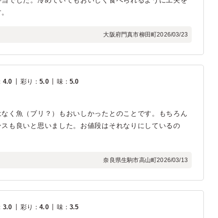
弁当でした。冷めていてもおいしく食べられるように工夫を
す。
大阪府門真市柳田町
2026/03/23
：
4.0
彩り
：
5.0
味
：
5.0
はなく魚（ブリ？）もおいしかったとのことです。もちろん
ンスも良いと思いました。お値段はそれなりにしているの
奈良県生駒市高山町
2026/03/13
：
3.0
彩り
：
4.0
味
：
3.5