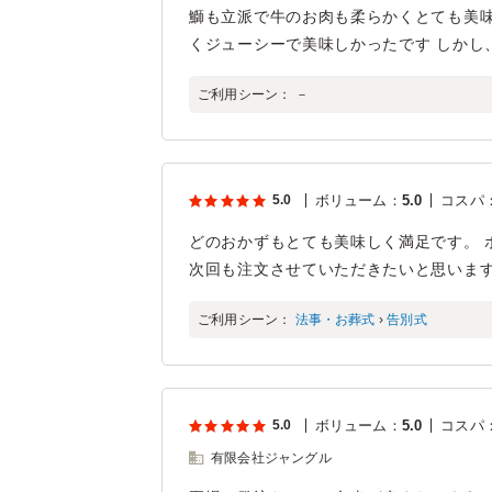
鰤も立派で牛のお肉も柔らかくとても美味
くジューシーで美味しかったです しかし
ご利用シーン：
－
5.0
ボリューム
：
5.0
コスパ
どのおかずもとても美味しく満足です。 
次回も注文させていただきたいと思いま
ご利用シーン：
法事・お葬式
›
告別式
5.0
ボリューム
：
5.0
コスパ
有限会社ジャングル