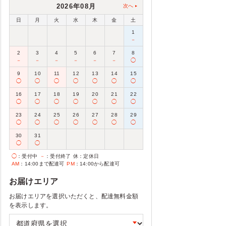
2026年08月
次へ
日
月
火
水
木
金
土
1
－
2
3
4
5
6
7
8
－
－
－
－
－
－
◯
9
10
11
12
13
14
15
◯
◯
◯
◯
◯
◯
◯
16
17
18
19
20
21
22
◯
◯
◯
◯
◯
◯
◯
23
24
25
26
27
28
29
◯
◯
◯
◯
◯
◯
◯
30
31
◯
◯
◯
：受付中
－
：受付終了
休
：定休日
AM
：14:00まで配達可
PM
：14:00から配達可
お届けエリア
お届けエリアを選択いただくと、配達無料金額
を表示します。