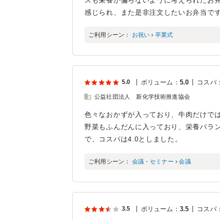
スも栄養が偏らないように考えられたお
感じられ、また是非注文したいお弁当で
ご利用シーン：
お祝い
›
卒業式
5.0
ボリューム
：
5.0
コスパ
公益社団法人 新化学技術推進協会
色々なおかずが入っており、牛肉だけで
野菜もふんだんに入っており、栄養バラ
で、コスパは4.0としました。
ご利用シーン：
会議・セミナー
›
会議
3.5
ボリューム
：
3.5
コスパ