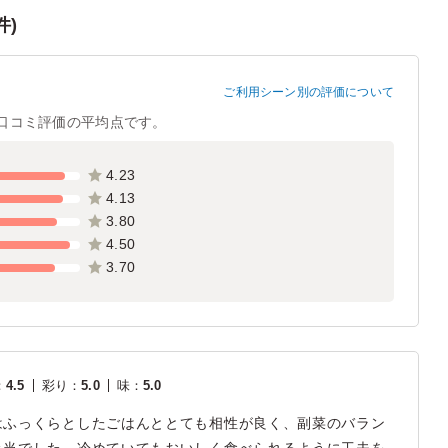
件)
ご利用シーン別の評価について
口コミ評価の平均点です。
4.23
4.13
3.80
4.50
3.70
：
4.5
彩り
：
5.0
味
：
5.0
はふっくらとしたごはんととても相性が良く、副菜のバラン