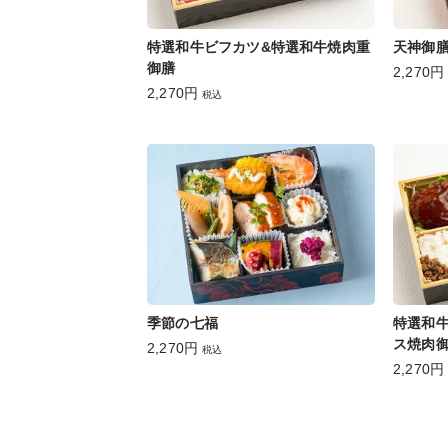
特選和牛ビフカツ&特選和牛焼肉重
天神御
御膳
2,270円
2,270円
税込
季節の七福
特選和
ス焼肉
2,270円
税込
2,270円