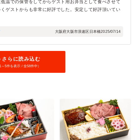
に低温での保管をしてからゲスト用お弁当として食べさせて
多くゲストからも非常に好評でした。安定して好評頂いてい
フ
大阪府大阪市浪速区日本橋
2025/07/14
さらに読み込む
1～
5
件を表示 / 全58件中）