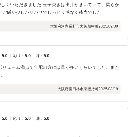
しくいただきました 玉子焼きは出汁がきいていて、柔らか
、ご飯が少しパサパサでしっとり感なく残念でした
大阪府河内長野市大矢船中町
2025/09/30
：
5.0
彩り
：
5.0
味
：
5.0
ボリューム満点で年配の方には量が多いくらいでした。また
す。
大阪府富田林市東板持町
2025/08/19
：
5.0
彩り
：
5.0
味
：
5.0