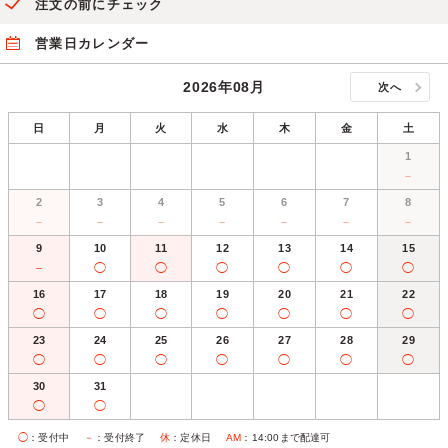
注文の前にチェック
営業日カレンダー
2026年08月
次へ
日
月
火
水
木
金
土
1
－
2
3
4
5
6
7
8
－
－
－
－
－
－
－
9
10
11
12
13
14
15
－
◯
◯
◯
◯
◯
◯
16
17
18
19
20
21
22
◯
◯
◯
◯
◯
◯
◯
23
24
25
26
27
28
29
◯
◯
◯
◯
◯
◯
◯
30
31
◯
◯
◯
：受付中
－
：受付終了
休
：定休日
AM
：14:00まで配達可