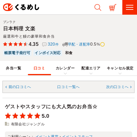
ブンラク
日本料理 文楽
厳選和牛と鰻の豪華和食弁当
4.35
320
0.5
早配・遅配率
%
件
帳票電子発行可
インボイス対応
和食
弁当一覧
口コミ
カレンダー
配達エリア
キャンセル規定
前の口コミへ
口コミ一覧へ
次の口コミへ
ゲストやスタッフにも大人気のお弁当☆
5.0
有限会社ジャングル
ご利用シーン：
イベント運営
›
イベントスタッフ