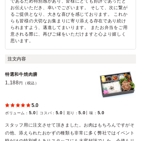
であるため特別感があり、皆様にとても好評であったと
お伝えいただき、幸いでございます。 そして、次に繋が
るご提供となり、大きな喜びを感じております。 これか
らも皆様の大切なお集まりに寄り添える存在であり続け
られますよう、邁進してまいります。 またお弁当をご用
意される際に、再びご縁をいただけますと心より嬉しく
思います。
注文内容
特選和牛焼肉膳
1,188
円（税込）
5.0
5.0
5.0
5.0
5.0
ボリューム
：
コスパ
：
彩り
：
味
：
スタッフ用に注文させて頂きました。お肉はもちろんですがそ
の他、添えられたおかずの種類も非常に多く弊社ではイベント
時だけの特別感もありスタッフにも大変好評でした。今後もリ