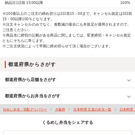
納品日1日前 15:00以降
100%
※100食以上のご注文の締め切りは2日前15：00まで、キャンセル規定は3日前
15：00以降100％となります。
※注文キャンセルのみでなく、食数減の場合にも本規定が適用されますので、
ご注意ください。
※商品名に締切の記載がある商品に関しましては、変更締切・キャンセル規定
ともにそちらに準じます。
※ご注文状況によって早期に締め切らせて頂く場合がございます。
都道府県からさがす
都道府県から店舗をさがす
都道府県からお弁当をさがす
仕出し弁当・宅配デリバリー
大阪府
日本料理 文楽の弁当一覧
日本料理
くるめし弁当をシェアする