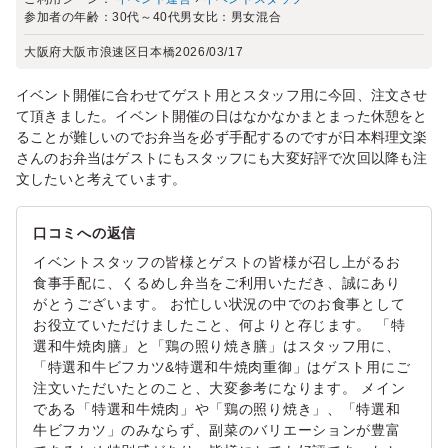
参加者の年齢：
30代～40代
男女比：
男女混合
大阪府大阪市浪速区日本橋
2026/03/17
イベント開催に合わせてゲスト用とスタッフ用に今回、注文させ
て頂きました。イベント開催の日はなかなかまとまった休憩をと
ることが難しいのでお弁当を必ず手配するのですが日本料理文楽
さんのお弁当はゲストにもスタッフにも大変好評で次回以降も注
文したいと考えています。
口コミへの返信
イベントスタッフの皆様とゲストの皆様が召し上がるお
食事手配に、くるめし弁当をご利用いただき、誠にあり
がとうございます。 お忙しい状況の中でのお食事として
お役立ていただけましたこと、何よりと存じます。 「特
選和牛焼肉膳」と「鶏の照り焼き膳」はスタッフ用に、
「特選和牛ビフカツ&特選和牛焼肉重御」はゲスト用にご
注文いただいたとのこと、大変参考になります。 メイン
である「特選和牛焼肉」や「鶏の照り焼き」、「特選和
牛ビフカツ」のみならず、副菜のバリエーションが豊富