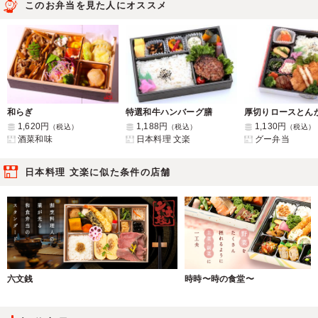
このお弁当を見た人にオススメ
和らぎ
特選和牛ハンバーグ膳
1,620円
1,188円
1,130円
（税込）
（税込）
（税込）
酒菜和味
日本料理 文楽
グー弁当
日本料理 文楽に似た条件の店舗
六文銭
時時〜時の食堂〜