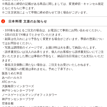
※商品名に締切の記載がある商品に関しましては、変更締切・キャンセル規定
ともにそちらに準じます。
※ご注文状況によって早期に締め切らせて頂く場合がございます。
日本料理 文楽のお知らせ
・100食を超えるご注文の場合は、お電話にて事前にお問い合わせください。
・1回の注文で4種までとさせていただきます。
・副菜は仕入れにより予告なく変更する場合がございます。季節の惣菜につい
てはお問合せください。
・写真は調理前のイメージです。お届け時は火を通して納品いたします。
・請求書支払いは法人のみ承ります。個人のお客様から請求書支払いにてご注
文いただきました際には事前の予告なく、納品日当日現金にてお支払いいただ
きます。
・最低注文個数に満たない場合は、ご注文をお受けいたしかねます。
・下記施設への配達は承れません。予めご了承下さい。
阪急うめだ本店
あべのハルカス
ATCホール
大阪梅田ツインタワーズ
神戸サンセンタープラザ
ノースゲートビルディングオフィスタワー
神戸サンセンタープラザ
空港全般