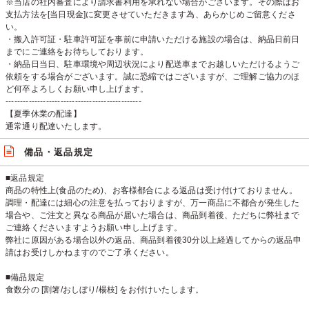
※当店の社内審査により請求書利用を承れない場合がございます。その際はお
支払方法を[当日現金]に変更させていただきます為、あらかじめご留意くださ
い。
・搬入許可証・駐車許可証を事前に申請いただける施設の場合は、納品日前日
までにご連絡をお待ちしております。
・納品日当日、駐車環境や周辺状況により配送車までお越しいただけるようご
依頼をする場合がございます。誠に恐縮ではございますが、ご理解ご協力のほ
ど何卒よろしくお願い申し上げます。
-----------------------------------------------
【夏季休業の配達】
通常通り配達いたします。
備品・返品規定
■返品規定
商品の特性上(食品のため)、お客様都合による返品は受け付けておりません。
調理・配達には細心の注意を払っておりますが、万一商品に不都合が発生した
場合や、ご注文と異なる商品が届いた場合は、商品到着後、ただちに弊社まで
ご連絡くださいますようお願い申し上げます。
弊社に原因がある場合以外の返品、商品到着後30分以上経過してからの返品申
請はお受けしかねますのでご了承ください。
■備品規定
食数分の [割箸/おしぼり/楊枝] をお付けいたします。