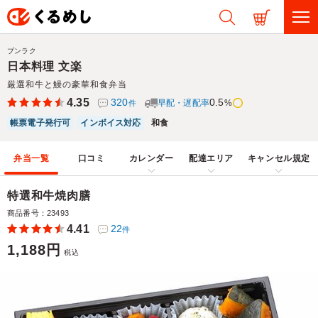
ブンラク
日本料理 文楽
厳選和牛と鰻の豪華和食弁当
4.35
320
0.5
早配・遅配率
%
件
帳票電子発行可
インボイス対応
和食
弁当一覧
口コミ
カレンダー
配達エリア
キャンセル規定
特選和牛焼肉膳
商品番号：23493
4.41
22
件
1,188円
税込