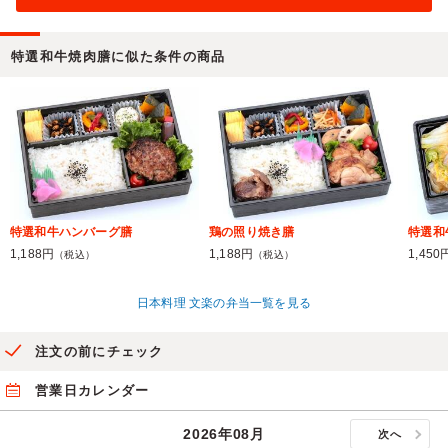
特選和牛焼肉膳に似た条件の商品
特選和牛ハンバーグ膳
鶏の照り焼き膳
特選和
1,188円
1,188円
1,450
（税込）
（税込）
日本料理 文楽の弁当一覧を見る
注文の前にチェック
営業日カレンダー
2026年08月
次へ