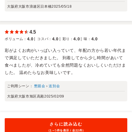
大阪府大阪市浪速区日本橋
2025/05/18
4.5
4.0
4.0
4.0
4.0
ボリューム
：
コスパ
：
彩り
：
味
：
彩がよくお肉がいっぱい入っていて、年配の方から若い年代ま
で満足していただきました。 到着してから少し時間があいて
食べましたが、冷めていても全然問題なくおいしくいただけま
した。 温めたらなお美味しいです。
ご利用シーン：
懇親会
›
送別会
大阪府大阪市旭区高殿
2025/02/09
さらに読み込む
（1～
5
件を表示 / 全22件）