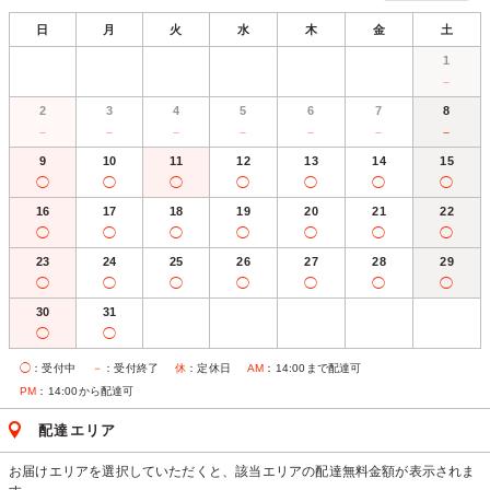
日
月
火
水
木
金
土
1
－
2
3
4
5
6
7
8
－
－
－
－
－
－
－
9
10
11
12
13
14
15
◯
◯
◯
◯
◯
◯
◯
16
17
18
19
20
21
22
◯
◯
◯
◯
◯
◯
◯
23
24
25
26
27
28
29
◯
◯
◯
◯
◯
◯
◯
30
31
◯
◯
◯
：受付中
－
：受付終了
休
：定休日
AM
：14:00まで配達可
PM
：14:00から配達可
配達エリア
お届けエリアを選択していただくと、該当エリアの配達無料金額が表示されま