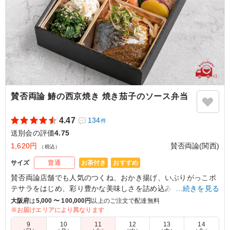
ご利用シーン：
懇親会
›
送別会
兵庫県神戸市長田区平和台町
2026/01/30
賛否両論 鰆の西京焼き 焼き茄子のソース弁当
4.47
134
件
送別会の評価
4.75
1,620円
賛否両論(関西)
（税込）
お茶付き
おすすめ
サイズ
普通
賛否両論店舗でも人気のつくね、おかき揚げ、いぶりがっこポ
テサラをはじめ、彩り豊かな美味しさを詰め込みました。
…続きを見る
賛否両論の店舗で、お刺身に合わせて提供している「変わり醤
大阪府
は
5,000 〜 100,000円
以上のご注文で配達無料
油」を焼き魚に合う「ソース」にアレンジ。
※お届けエリアにより異なります
焼き茄子の香ばしさが西京焼きとマッチして、くせになる美味
9
10
11
12
13
14