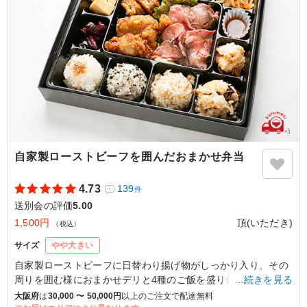
人気でした！
ご利用シーン：
懇親会
›
送別会
大阪府大阪市天王寺区清水谷町
2025/03/03
自家製ローストビーフを囲んだおまかせ弁当
4.73
139
件
送別会の評価
5.00
1,500円
頂(いただき)
（税込）
サイズ
やや大きい
自家製ローストビーフに日替わり揚げ物がしっかり入り、その
周りを囲む様におまかせデリと4種のご飯を盛り付けました。
…続きを見る
こだわり多い、おもてなしにも最適なお弁当です。
大阪府
は
30,000 〜 50,000円
以上のご注文で配達無料