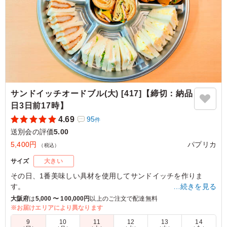
サンドイッチオードブル(大) [417]【締切：納品
日3日前17時】
4.69
95
件
送別会の評価
5.00
5,400円
パプリカ
（税込）
サイズ
大きい
その日、1番美味しい具材を使用してサンドイッチを作りま
す。
…続きを見る
どうしても駄目な具材があれば事前にお知らせください。
大阪府
は
5,000 〜 100,000円
以上のご注文で配達無料
※お届けエリアにより異なります
目安ボリューム：約7～8人前
9
10
11
12
13
14