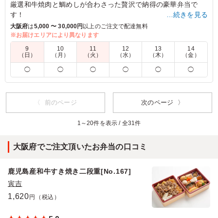
厳選和牛焼肉と鯛めしが合わさった贅沢で納得の豪華弁当で
す！
…続きを見る
大阪府
は
5,000 〜 30,000円
以上のご注文で配達無料
※お届けエリアにより異なります
4.5
9
10
11
12
13
14
冷めても美味しく頂けました。鯛めしとお肉料理の両方を
（日）
（月）
（火）
（水）
（木）
（金）
食べることができ、ボリュームも丁度よかったです。老若
◯
◯
◯
◯
◯
◯
男女に受けがよかったです。また、お茶も付いてコスパが
良かったです。
ご利用シーン：
懇親会
›
送別会
〈 前のページ
次のページ 〉
大阪府大阪市港区築港
2025/03/28
1～20件を表示 / 全31件
大阪府でご注文頂いたお弁当の口コミ
鹿児島産和牛すき焼き二段重[No.167]
寅吉
1,620
円（税込）