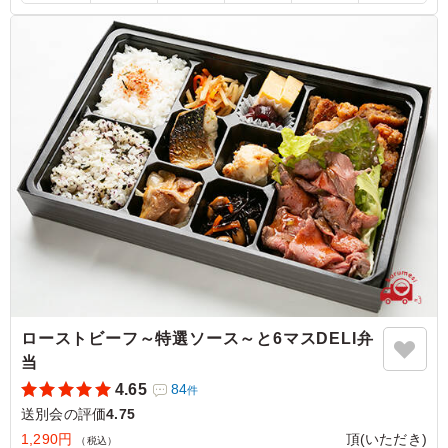
ローストビーフ～特選ソース～と6マスDELI弁
当
4.65
84
件
送別会の評価
4.75
1,290円
頂(いただき)
（税込）