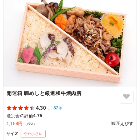
ご利用シーン：
懇親会
›
送別会
兵庫県神戸市中央区脇浜海岸通
2020/03/28
開運箱 鯛めしと厳選和牛焼肉膳
4.30
82
件
送別会の評価
4.75
1,188円
鯛匠えびす
（税込）
サイズ
やや小さい