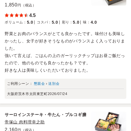
1,850
円（税込）
4.5
5.0
5.0
5.0
4.0
ボリューム
：
コスパ
：
彩り
：
味
：
野菜とお肉のバランスがとても良かったです。味付けも美味し
かったし、女子が好きそうなものがバランスよく入っておりま
した。
強いて言えば、ごはんの上のガーリックチップはお昼ご飯だっ
たので、他のものでも良かったかも？です。
好きな人は美味しくいただいておりました。
ご利用シーン：
懇親会
›
送別会
大阪府茨木市太田東芝町
2026/07/24
サーロインステーキ・牛たん・プルコギ膳
帝塚山 肉料理幸之助
2,160
円（税込）