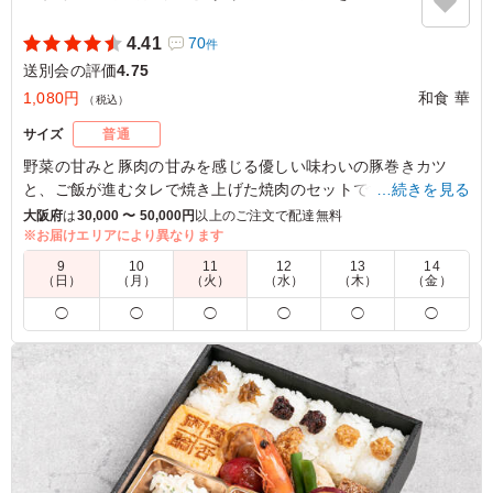
4.41
70
件
送別会の評価
4.75
1,080円
和食 華
（税込）
サイズ
普通
野菜の甘みと豚肉の甘みを感じる優しい味わいの豚巻きカツ
と、ご飯が進むタレで焼き上げた焼肉のセットです。カツはお
…続きを見る
好みでおろしポン酢をかけてお召し上がり下さい。
大阪府
は
30,000 〜 50,000円
以上のご注文で配達無料
※お届けエリアにより異なります
※ちらし寿司の種類をご変更いただけます。また、酢飯は白米
9
10
11
12
13
14
にご変更可能です。下記プルダウンよりご選択ください。
（日）
（月）
（火）
（水）
（木）
（金）
※画像の鰻ちらし寿司は＋100円になります。
◯
◯
◯
◯
◯
◯
4.5
明太子と彩り野菜の豚巻きカツ，美味しかったです！焼肉
もお肉が柔らかくて味付けもよくて非常に食べやすかった
です。そして酢飯の海鮮チラシ寿司がさっぱりさせてくれ
て非常にバランスのよいお弁当でした。