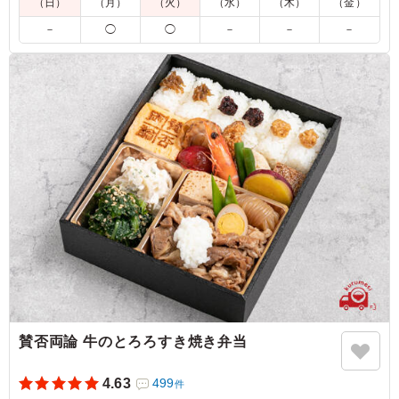
（日）
（月）
（火）
（水）
（木）
（金）
5.0
㈱若林精機工業
－
◯
◯
－
－
－
（中）のコメントと同じ。
ご利用シーン：
懇親会
›
送別会
大阪府豊中市三国
2023/02/13
賛否両論 牛のとろろすき焼き弁当
4.63
499
件