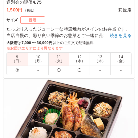
送別会の評価
4.75
1,500円
莉匠庵
（税込）
サイズ
普通
たっぷり入ったジューシーな特選焼肉がメインのお弁当です。
当店自慢の、彩り良い季節のお惣菜とご一緒に是非お召し上が
…続きを見る
り下さい。
大阪府
は
7,000 〜 30,000円
以上のご注文で配達無料
※お届けエリアにより異なります
5.0
9
10
11
12
13
14
（日）
（月）
（火）
（水）
（木）
（金）
おかずの種類が沢山あり、味付けもそれぞれ工夫がされて
休
－
◯
◯
－
－
いてよかった。焼肉のお肉は柔らかく味付けも濃すぎず良
かった。ご飯もめいっぱい入っていて食べ応えがあった
が、焼肉なので、半分白ご飯でもいいかなと思った。
ご利用シーン：
懇親会
›
送別会
大阪府大阪市天王寺区生玉寺町
2025/11/07