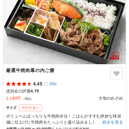
ぎて食欲が増したからなのかは分かりません。
ご利用シーン：
懇親会
›
送別会
大阪府大阪市中央区博労町
2025/09/09
厳選牛焼肉幕の内ご膳
4.45
29
件
送別会の評価
4.75
1,180円
大地のめざめ
（税込）
サイズ
やや大きい
ボリュームばっちりな牛焼肉弁当！ごはんがすすむ絶妙な味加
減に仕上げた牛焼肉をたっぷりと盛り込みました。
…続きを見る
ご飯の上にのった鮭塩焼きが嬉しい限り！種類豊富なお惣菜と