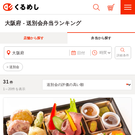
大阪府 - 送別会弁当ランキング
店舗から探す
弁当から探す
大阪府
日付
詳細条件
送別会
31
件
1～
20
件を表示