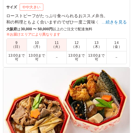
サイズ
やや大きい
ローストビーフがたっぷり食べられるおススメ弁当。
和の料理ともよく合いますのでぜひ一度ご賞味ください。
…続きを見る
大阪府
は
30,000 〜 50,000円
以上のご注文で配達無料
※お届けエリアにより異なります
5.0
9
10
11
12
13
14
最高です。豪華です。
（日）
（月）
（火）
（水）
（木）
（金）
ご利用シーン：
懇親会
›
送別会
13:00まで
13:00まで
13:00まで
13:00まで
－
－
可
可
可
可
兵庫県神戸市西区樫野台
2025/07/13