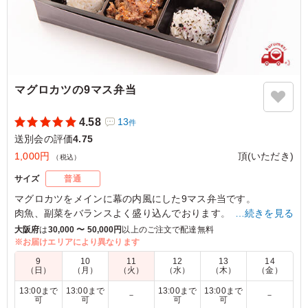
マグロカツの9マス弁当
4.58
13
件
送別会の評価
4.75
1,000円
頂(いただき)
（税込）
サイズ
普通
マグロカツをメインに幕の内風にした9マス弁当です。
肉魚、副菜をバランスよく盛り込んでおります。
…続きを見る
大阪府
は
30,000 〜 50,000円
以上のご注文で配達無料
※お届けエリアにより異なります
5.0
9
10
11
12
13
14
豪華で大満足！味もおいしかったです。
（日）
（月）
（火）
（水）
（木）
（金）
ご利用シーン：
懇親会
›
送別会
13:00まで
13:00まで
13:00まで
13:00まで
－
－
可
可
可
可
兵庫県神戸市西区樫野台
2025/07/13