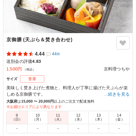
京御膳 (天ぷら＆焚き合わせ)
4.44
44
件
送別会の評価
4.83
1,500円
京料理つちや
（税込）
サイズ
普通
美味しく焚き上げた煮物と、料理人が丁寧に揚げた天ぷらが楽
しめる京御膳です。
…続きを見る
ご飯が少なめとなっていますので、女性の方におすすめの一折
大阪府
は
15,000 〜 20,000円
以上のご注文で配達無料
となっています。
※お届けエリアにより異なります
9
10
11
12
13
14
（日）
（月）
（火）
（水）
（木）
（金）
5.0
－
－
－
－
－
－
バランスも、味付け、見た目どれも満足です。