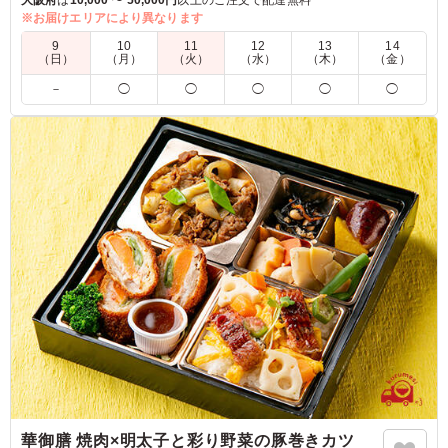
大阪府
は
10,000 〜 50,000円
以上のご注文で配達無料
共にご賞味下さい。
※お届けエリアにより異なります
9
10
11
12
13
14
※夏季は副菜 菜の花の胡麻和えが、季節の甘味へ変更となって
（日）
（月）
（火）
（水）
（木）
（金）
います。
－
◯
◯
◯
◯
◯
4.5
焼き肉は冷めていましたが、固くなくおいしくいただきま
した。ご飯の量も程よく、おかずの品数も多く丁寧に盛り
つけられており、食べた人からも好評でした。また注文し
ます。
ご利用シーン：
懇親会
›
送別会
大阪府大阪市中央区大手前
2025/04/01
華御膳 焼肉×明太子と彩り野菜の豚巻きカツ