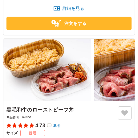
もなく、ちょうどよい味でした。
詳細を見る
東京都品川区東品川
2025/10/23
注文をする
黒毛和牛のローストビーフ丼
商品番号：
64851
4.73
30
件
サイズ
普通