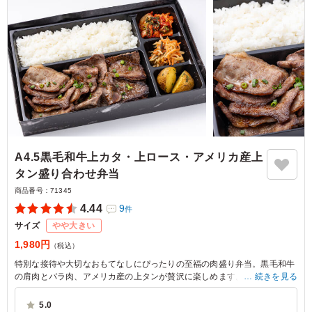
A4.5黒毛和牛上カタ・上ロース・アメリカ産上
タン盛り合わせ弁当
商品番号：
71345
4.44
9
件
サイズ
やや大きい
1,980円
（税込）
特別な接待や大切なおもてなしにぴったりの至福の肉盛り弁当。黒毛和牛
の肩肉とバラ肉、アメリカ産の上タンが贅沢に楽しめます。サイドには白
続きを見る
菜キムチや切干大根のナムルが彩りを添え、心を満たす一品です。
5.0