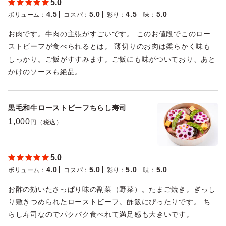
5.0
4.5
5.0
4.5
5.0
ボリューム
：
コスパ
：
彩り
：
味
：
お肉です。牛肉の主張がすごいです。 このお値段でこのロー
ストビーフが食べられるとは。 薄切りのお肉は柔らかく味も
しっかり。ご飯がすすみます。ご飯にも味がついており、あと
かけのソースも絶品。
黒毛和牛ローストビーフちらし寿司
1,000
円（税込）
5.0
4.0
5.0
5.0
5.0
ボリューム
：
コスパ
：
彩り
：
味
：
お酢の効いたさっぱり味の副菜（野菜）。たまご焼き。ぎっし
り敷きつめられたローストビーフ。酢飯にぴったりです。 ち
らし寿司なのでパクパク食べれて満足感も大きいです。