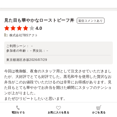
見た目も華やかなローストビーフ丼
返信コメントあり
4.0
株式会社TBSアクト
ご利用シーン：
－
参加者の年齢：
－
男女比：
－
東京都港区赤坂
2026/07/29
今回は晩御飯、夜食のスタッフ用として注文させていただきまし
たが、大好評でとても好評でした。黒毛和牛を使用した贅沢なお
弁当がこのお値段でいただけるのは非常にお得感があります。見
た目もとても華やかでお弁当を開けた瞬間にスタッフのテンショ
ンが上がりました。
またぜひリピートしたいと思います。
口コミへの返信
電話をする
お気に入りを見る
かごを見る