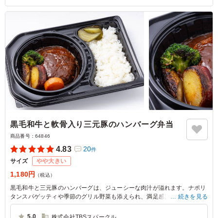
黒毛和牛と軟骨入り三元豚のハンバーグ弁当
商品番号：
64846
4.83
20
件
サイズ
やや大きい
1,180円
（税込）
黒毛和牛と三元豚のハンバーグは、ジューシーな肉汁が溢れます。ナポリ
タンスパゲッティや季節のグリル野菜も添えられ、満足感は抜群。肉勝本
続きを見る
店のお弁当は、会議やセミナーにぴったりな逸品です。
5.0
株式会社TBSスパークル