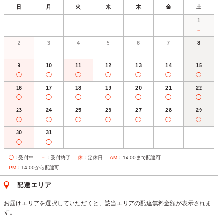
日
月
火
水
木
金
土
1
－
2
3
4
5
6
7
8
－
－
－
－
－
－
－
9
10
11
12
13
14
15
◯
◯
◯
◯
◯
◯
◯
16
17
18
19
20
21
22
◯
◯
◯
◯
◯
◯
◯
23
24
25
26
27
28
29
◯
◯
◯
◯
◯
◯
◯
30
31
◯
◯
◯
：受付中
－
：受付終了
休
：定休日
AM
：14:00まで配達可
PM
：14:00から配達可
配達エリア
お届けエリアを選択していただくと、該当エリアの配達無料金額が表示されま
す。