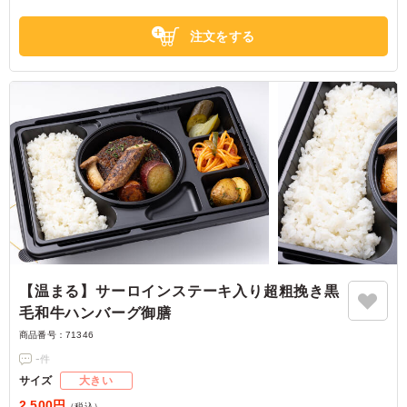
埼玉県さいたま市浦和区北浦和
2026/05/08
注文をする
【温まる】サーロインステーキ入り超粗挽き黒
毛和牛ハンバーグ御膳
商品番号：
71346
-
件
サイズ
大きい
2,500円
（税込）