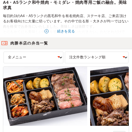
A4・A5ランク和牛焼肉・モミダレ・焼肉専用ご飯の融合。美味
求真
毎日約1tのA4・A5ランクの黒毛和牛を有名焼肉店、ステーキ店、ご来店頂け
るお客様向けに大量に切っています。その中で出る形・大きさが均一ではない
肉を格安でお弁当にいたしました。美味しさは抜群です。
続きを見る
とにもかくにも美味しい和牛を皆様に食べていただきたい。ただそれだけで
す。難しいことは考えていません。
「A4・A5ランク和牛・モミダレ・ご飯」それだけあれば最高のお弁当にな
肉勝本店の弁当一覧
る！是非ご賞味ください。