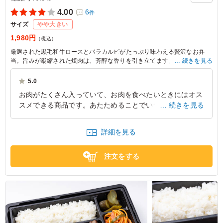
4.00
6
件
サイズ
やや大きい
1,980円
（税込）
厳選された黒毛和牛ロースとバラカルビがたっぷり味わえる贅沢なお弁
当。旨みが凝縮された焼肉は、芳醇な香りを引き立てます。白菜キムチと
続きを見る
ミックスナムルが彩りを添え、見た目にも楽しめる一品。ぜひ肉勝本店の
自信作をお試しください。
5.0
お肉がたくさん入っていて、お肉を食べたいときにはオス
※部位や肉質に合わせた最適なカットにより枚数が写真と異なる場合がご
スメできる商品です。あたためることでいつでも美味しく
続きを見る
ざいますが、1人前のグラム数は同一です。
食べられるので重宝できるお弁当です。サイドメニューが
あると女性も喜ぶと思います。
詳細を見る
東京都千代田区霞が関
2026/02/01
注文をする