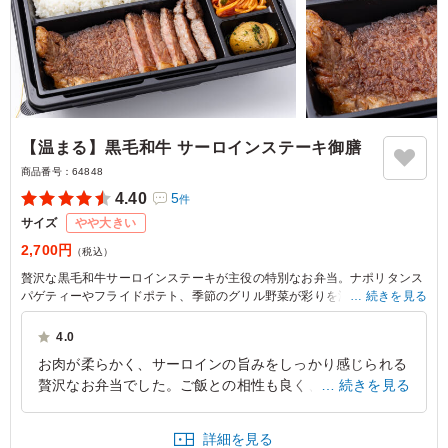
【温まる】黒毛和牛 サーロインステーキ御膳
商品番号：
64848
4.40
5
件
サイズ
やや大きい
2,700円
（税込）
贅沢な黒毛和牛サーロインステーキが主役の特別なお弁当。ナポリタンス
パゲティーやフライドポテト、季節のグリル野菜が彩りを添え、心温まる
続きを見る
ひとときを演出します。大切なおもてなしや特別なイベントにぴったりで
す。
4.0
お肉が柔らかく、サーロインの旨みをしっかり感じられる
※部位や肉質に合わせた最適なカットにより枚数が写真と異なる場合がご
贅沢なお弁当でした。ご飯との相性も良く、ボリュームも
続きを見る
ざいますが、1人前のグラム数は同一です。
十分で最後まで美味しくいただけました。また食べたくな
る満足感の高い内容でした。大満足の一品です！
詳細を見る