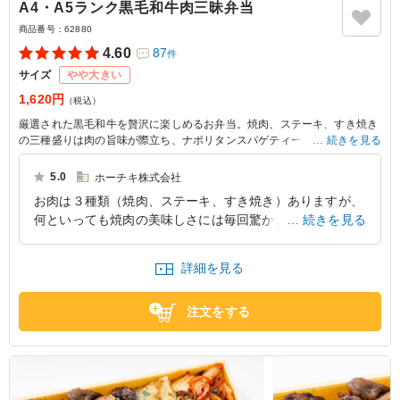
A4・A5ランク黒毛和牛肉三昧弁当
商品番号：
62880
4.60
87
件
サイズ
やや大きい
1,620円
（税込）
厳選された黒毛和牛を贅沢に楽しめるお弁当。焼肉、ステーキ、すき焼き
の三種盛りは肉の旨味が際立ち、ナポリタンスパゲティーと共に食欲をそ
続きを見る
そります。切干大根のナムルや白菜キムチが彩りを添え、フライドポテト
も絶品です。心満たされる一品をお楽しみください。
5.0
ホーチキ株式会社
お肉は３種類（焼肉、ステーキ、すき焼き）ありますが、
※部位や肉質に合わせた最適なカットにより枚数が写真と異なる場合がご
何といっても焼肉の美味しさには毎回驚かされます。あま
続きを見る
ざいますが、1人前のグラム数は同一です。
りの美味しさに、ご飯が進む進む！おかずをなしにして、
焼肉だけのお弁当もあっても人気が出るはずです。
詳細を見る
東京都品川区上大崎
2026/07/14
注文をする