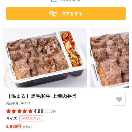
く、幅広い年代の方に喜ばれそうなお弁当だと思います。
東京都北区志茂
2026/06/11
注文をする
【温まる】黒毛和牛 上焼肉弁当
商品番号：
64847
4.90
5
件
サイズ
やや大きい
2,980円
（税込）