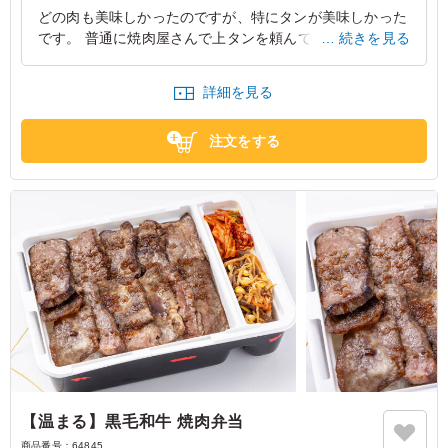
※部位や肉質に合わせた最適なカットにより枚数が写真と異なる場合がご
どの肉も美味しかったのですが、特にタンが美味しかった
ざいますが、1人前のグラム数は同一です。
です。 普通に焼肉屋さんで上タンを頼んでも何だか硬か
続きを見る
ったりしがちなタンですが、とても柔らかくジューシーで
した。
詳細を見る
東京都江戸川区南小岩
2026/03/22
注文をする
【温まる】黒毛和牛 焼肉弁当
商品番号：
64845