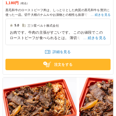
1,180円
（税込）
黒毛和牛のローストビーフ丼は、しっとりとした肉質の黒毛和牛を贅沢に
使った一品。切干大根のナムルやお漬物との相性も抜群です。特別な会食
続きを見る
や大事なお集りの席にぴったり。肉勝本店の自信作をぜひご賞味くださ
い。
5.0
三ツ星ベルト株式会社
お肉です。牛肉の主張がすごいです。 このお値段でこの
※部位や肉質に合わせた最適なカットにより枚数が写真と異なる場合がご
ローストビーフが食べられるとは。 薄切りのお肉は柔ら
続きを見る
ざいますが、1人前のグラム数は同一です。
かく味もしっかり。ご飯がすすみます。ご飯にも味がつい
ており、あとかけのソースも絶品。
詳細を見る
東京都中央区日本橋
2026/08/05
注文をする