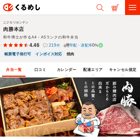
ニクカツホンテン
肉勝本店
和牛博士が作るA4・A5ランクの和牛弁当
4.46
219
0
早配・遅配率
%
件
帳票電子発行可
インボイス対応
焼肉
弁当一覧
口コミ
カレンダー
配達エリア
キャンセル規定