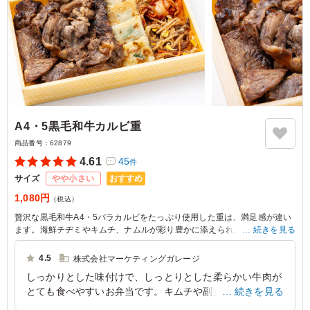
A4・5黒毛和牛カルビ重
商品番号：
62879
4.61
45
件
おすすめ
サイズ
やや小さい
1,080円
（税込）
贅沢な黒毛和牛A4・5バラカルビをたっぷり使用した重は、満足感が違い
ます。海鮮チヂミやキムチ、ナムルが彩り豊かに添えられ、味わい深い一
続きを見る
品に。食べる瞬間、心が満たされること間違いなしです。
4.5
株式会社マーケティングガレージ
しっかりとした味付けで、しっとりとした柔らかい牛肉が
とても食べやすいお弁当です。キムチや副菜とのバランス
続きを見る
もとても良いです。 味付けも辛すぎずもなく、甘すぎず