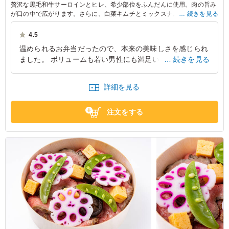
贅沢な黒毛和牛サーロインとヒレ、希少部位をふんだんに使用。肉の旨み
が口の中で広がります。さらに、白菜キムチとミックスナムルが味わいを
続きを見る
引き立て、食欲をそそります。特別なひとときを演出するお弁当です。
4.5
※部位や肉質に合わせた最適なカットにより枚数が写真と異なる場合がご
温められるお弁当だったので、本来の美味しさを感じられ
ざいますが、1人前のグラム数は同一です。
ました。 ボリュームも若い男性にも満足いただける量で
続きを見る
満足度が高かったです。 ぜひまたリピートしたいと感じ
るお弁当でした。
詳細を見る
東京都大田区北千束
2026/08/06
注文をする