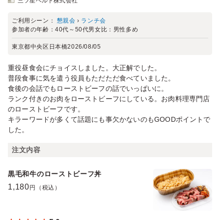
三ツ星ベルト株式会社
ご利用シーン：
懇親会
›
ランチ会
参加者の年齢：
40代～50代
男女比：
男性多め
東京都中央区日本橋
2026/08/05
重役昼食会にチョイスしました。大正解でした。
普段食事に気を遣う役員もただただ食べていました。
食後の会話でもローストビーフの話でいっぱいに。
ランク付きのお肉をローストビーフにしている。お肉料理専門店
のローストビーフです。
キラーワードが多くて話題にも事欠かないのもGOODポイントで
した。
注文内容
黒毛和牛のローストビーフ丼
1,180
円（税込）