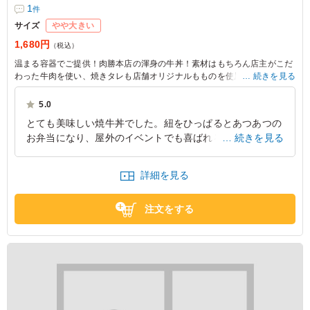
1
件
サイズ
やや大きい
1,680円
（税込）
温まる容器でご提供！肉勝本店の渾身の牛丼！素材はもちろん店主がこだ
わった牛肉を使い、焼きタレも店舗オリジナルもものを使用！下のヒモを
続きを見る
引けば5分でほかほかの牛丼になります！
5.0
とても美味しい焼牛丼でした。紐をひっぱるとあつあつの
お弁当になり、屋外のイベントでも喜ばれるかと思いまし
続きを見る
た。ただ、その温め部分の重さがある程度あり、最初、ず
っしりした重さのお弁当で期待してしまいましたので、少
詳細を見る
し上げ底感がありました。でもお弁当はおいしかったで
す。
注文をする
東京都港区元赤坂
2025/04/25