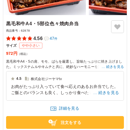
黒毛和牛A4・5部位色々焼肉弁当
商品番号：
62878
4.56
47
件
サイズ
やや小さい
972円
（税込）
黒毛和牛A4・5の肩、モモ、ばらを厳選し、旨味たっぷりに焼き上げまし
た。ミックスナムルやキムチと共に、絶妙なハーモニーを楽しめるお弁当
続きを見る
です。肉勝本店自慢の一品をぜひご賞味ください。
4.5
株式会社ジーヤマtv
部位が様々なため、サシの多い部位・赤身部位など、一口一口楽しさと喜
お肉がたっぷり入っていて食べ応えのあるお弁当でした。
びをもってご堪能頂ける「和牛博士が味を保証する」逸品弁当を是非ご堪
ご飯とのバランスも良く、しっかり食べたい方にも満足し
続きを見る
能下さい。
てもらえる内容だと思います。 味付けは濃すぎず、お肉
本来の美味しさも感じられました。 見た目にもボリュー
詳細を見る
ム感があり、満足度の高いお弁当でした。
東京都北区志茂
2026/06/11
注文をする