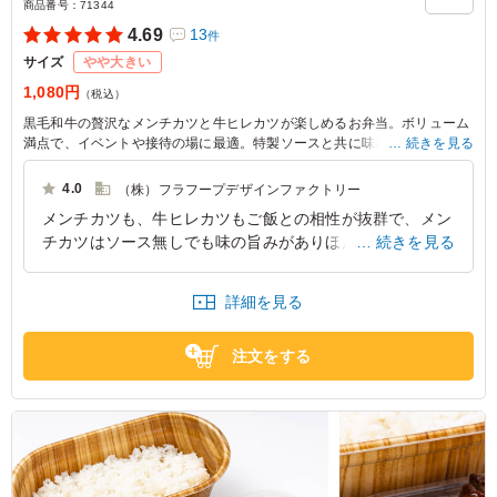
商品番号：
71344
4.69
13
件
サイズ
やや大きい
1,080円
（税込）
黒毛和牛の贅沢なメンチカツと牛ヒレカツが楽しめるお弁当。ボリューム
満点で、イベントや接待の場に最適。特製ソースと共に味わうことで、一
続きを見る
つ一つの食材の美味しさが引き立ちます。食べごたえもあり、心に残るひ
とときを演出します。
4.0
（株）フラフープデザインファクトリー
メンチカツも、牛ヒレカツもご飯との相性が抜群で、メン
チカツはソース無しでも味の旨みがありほんのりジューシ
続きを見る
ーさも残っていてご飯が進みます。牛ヒレカツも量は少な
めですが冷めてもしっとり柔らかくて美味しかったです。
詳細を見る
添えのポテトフライも良いアクセントでした。
東京都渋谷区東
2026/07/23
注文をする