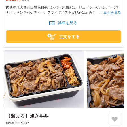
肉勝本店の贅沢な黒毛和牛ハンバーグ御膳は、ジューシーなハンバーグと
ナポリタンスパゲティー、フライドポテトが絶妙に組み合わさった一品で
続きを見る
す。会食や大事なお集まりの席で、特別な瞬間を彩ります。美味しさをお
詳細を見る
楽しみください。
注文をする
【温まる】焼き牛丼
商品番号：
71347