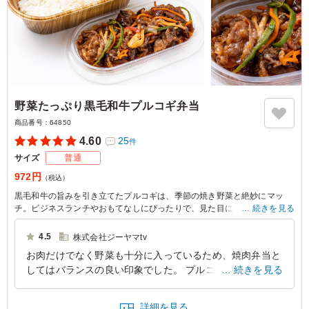
野菜たっぷり黒毛和牛プルコギ弁当
商品番号：
64850
4.60
25
件
サイズ
普通
972円
（税込）
黒毛和牛の旨みを引き立てたプルコギは、季節の焼き野菜と絶妙にマッ
チ。ビジネスランチやおもてなしにぴったりで、見た目にも華やかさを添
続きを見る
えます。大切なひとときを彩る一品です。
4.5
株式会社ジーヤマtv
お肉だけでなく野菜も十分に入っているため、焼肉弁当と
してはバランスの良い印象でした。 プルコギの甘辛い味
続きを見る
付けがご飯によく合い、最後まで美味しくいただけまし
た。 ボリュームもしっかりありますが重たさは感じにく
詳細を見る