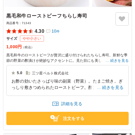
黒毛和牛ローストビーフちらし寿司
商品番号：
71343
4.30
10
件
サイズ
やや小さい
1,000円
（税込）
黒毛和牛のローストビーフが贅沢に盛り付けられたちらし寿司。新鮮な季
節の野菜の酢漬けが絶妙なアクセントに。見た目にも美しく、食欲をそそ
続きを見る
る一品。特別な日のランチや、ちょっと贅沢な気分を味わいたい時にぴっ
たりです。
5.0
三ツ星ベルト株式会社
お酢の効いたさっぱり味の副菜（野菜）。たまご焼き。ぎ
※部位や肉質に合わせた最適なカットにより枚数が写真と異なる場合がご
っしり敷きつめられたローストビーフ。酢飯にぴったりで
続きを見る
ざいますが、1人前のグラム数は同一です。
す。 ちらし寿司なのでパクパク食べれて満足感も大きい
です。
詳細を見る
東京都中央区日本橋
2026/08/05
注文をする