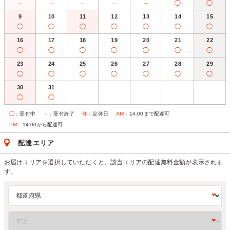
－
－
－
－
－
◯
◯
9
10
11
12
13
14
15
◯
◯
◯
◯
◯
◯
◯
16
17
18
19
20
21
22
◯
◯
◯
◯
◯
◯
◯
23
24
25
26
27
28
29
◯
◯
◯
◯
◯
◯
◯
30
31
◯
◯
◯
：受付中
－
：受付終了
休
：定休日
AM
：14:00まで配達可
PM
：14:00から配達可
配達エリア
お届けエリアを選択していただくと、該当エリアの配達無料金額が表示されま
す。