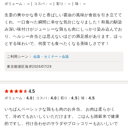
－
－
－
－
ボリューム
：
コスパ
：
彩り
：
味
：
生姜の爽やかな香りと香ばしい醤油の風味が食欲を引き立てて
くれ、一口食べた瞬間に幸せな気分になりました！和風の馴染
み深い味付けがジューシーな鶏もも肉にしっかり染み込んでお
り、ヘルシー弁当とは思えないほどの満足感があります。ほっ
とする味わいで、何度でも食べたくなる美味しさです！
ご利用シーン：
会議・セミナー
›
会議
東京都港区海岸
2026/07/29
4.5
4.0
4.0
4.5
4.5
ボリューム
：
コスパ
：
彩り
：
味
：
いちばんベーシックな鶏もも肉のお弁当。 お肉は柔らかく
て、冷めてもおいしくいただけます。 ごはんも雑穀米で健康
的ですし、付け合わせのサラダやブロッコリーもおいしいで