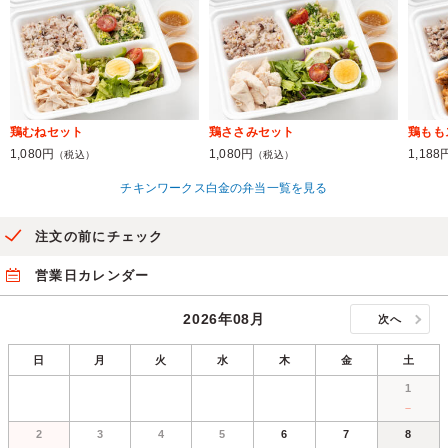
鶏むねセット
鶏ささみセット
鶏もも
1,080円
1,080円
1,188
（税込）
（税込）
チキンワークス白金の弁当一覧を見る
注文の前にチェック
営業日カレンダー
2026年08月
次へ
日
月
火
水
木
金
土
1
－
2
3
4
5
6
7
8