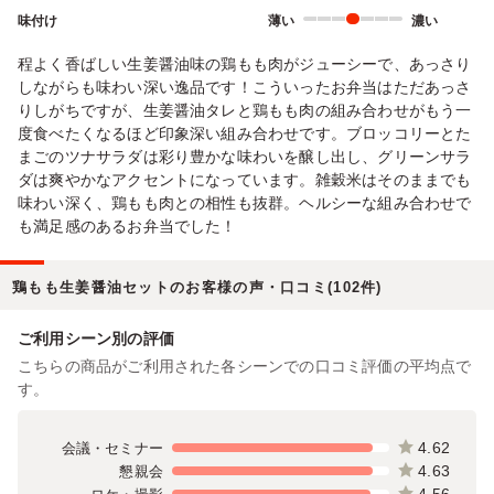
味付け
薄い
濃い
程よく香ばしい生姜醤油味の鶏もも肉がジューシーで、あっさり
しながらも味わい深い逸品です！こういったお弁当はただあっさ
りしがちですが、生姜醤油タレと鶏もも肉の組み合わせがもう一
度食べたくなるほど印象深い組み合わせです。ブロッコリーとた
まごのツナサラダは彩り豊かな味わいを醸し出し、グリーンサラ
ダは爽やかなアクセントになっています。雑穀米はそのままでも
味わい深く、鶏もも肉との相性も抜群。ヘルシーな組み合わせで
も満足感のあるお弁当でした！
鶏もも生姜醤油セットのお客様の声・口コミ(102件)
ご利用シーン別の評価
こちらの商品がご利用された各シーンでの口コミ評価の平均点で
す。
4.62
会議・セミナー
4.63
懇親会
4.56