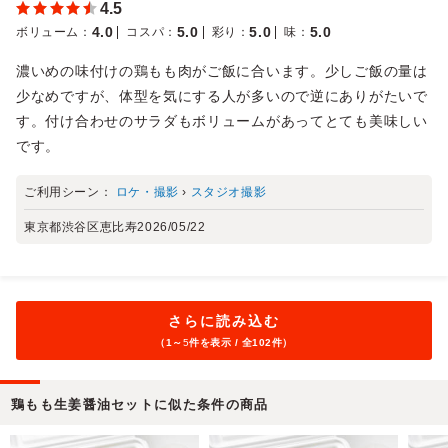
4.5
4.0
5.0
5.0
5.0
ボリューム
：
コスパ
：
彩り
：
味
：
濃いめの味付けの鶏もも肉がご飯に合います。少しご飯の量は
少なめですが、体型を気にする人が多いので逆にありがたいで
す。付け合わせのサラダもボリュームがあってとても美味しい
です。
ご利用シーン：
ロケ・撮影
›
スタジオ撮影
東京都渋谷区恵比寿
2026/05/22
さらに読み込む
（1～
5
件を表示 / 全102件）
鶏もも生姜醤油セットに似た条件の商品