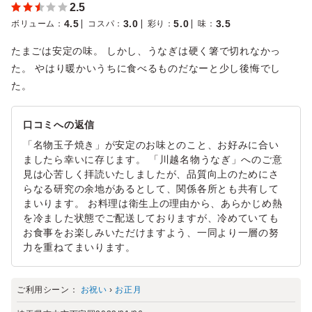
2.5
4.5
3.0
5.0
3.5
ボリューム
：
コスパ
：
彩り
：
味
：
たまごは安定の味。 しかし、うなぎは硬く箸で切れなかっ
た。 やはり暖かいうちに食べるものだなーと少し後悔でし
た。
口コミへの返信
「名物玉子焼き」が安定のお味とのこと、お好みに合い
ましたら幸いに存じます。 「川越名物うなぎ」へのご意
見は心苦しく拝読いたしましたが、品質向上のためにさ
らなる研究の余地があるとして、関係各所とも共有して
まいります。 お料理は衛生上の理由から、あらかじめ熱
を冷ました状態でご配送しておりますが、冷めていても
お食事をお楽しみいただけますよう、一同より一層の努
力を重ねてまいります。
ご利用シーン：
お祝い
›
お正月