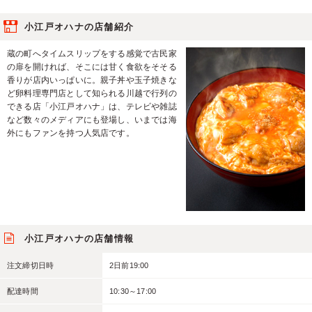
小江戸オハナの店舗紹介
蔵の町へタイムスリップをする感覚で古民家
の扉を開ければ、そこには甘く食欲をそそる
香りが店内いっぱいに。親子丼や玉子焼きな
ど卵料理専門店として知られる川越で行列の
できる店「小江戸オハナ」は、テレビや雑誌
など数々のメディアにも登場し、いまでは海
外にもファンを持つ人気店です。
小江戸オハナの店舗情報
注文締切日時
2日前19:00
配達時間
10:30～17:00