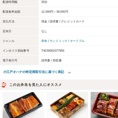
配達時間幅
30分
配達無料金額
12,000円～38,000円
支払方法
現金 / 請求書 / クレジットカード
定休日
なし
ジャンル
和食
/
サンドイッチ
/
オードブル
インボイス登録番号
T4030002077955
電子発行可
請求書 / 領収書
小江戸オハナの特定商取引法に基づく表記
このお弁当を見た人にオススメ