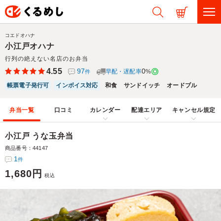
コエドオハナ
小江戸オハナ
行列の絶えない名店のお弁当
4.55
97
0
早配・遅配率
%
件
帳票電子発行可
インボイス対応
和食
サンドイッチ
オードブル
弁当一覧
口コミ
カレンダー
配達エリア
キャンセル規定
小江戸 うな玉弁当
商品番号：44147
1
件
1,680円
税込