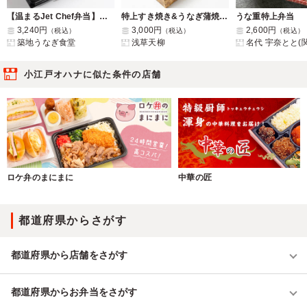
【温まるJet Chef弁当】築地の最高級うな重 極
特上すき焼き&うなぎ蒲焼弁当
うな重特上弁当
3,240円
3,000円
2,600円
（税込）
（税込）
（税込）
築地うなぎ食堂
浅草天柳
名代 宇奈とと(
小江戸オハナに似た条件の店舗
ロケ弁のまにまに
中華の匠
都道府県からさがす
都道府県から店舗をさがす
都道府県からお弁当をさがす