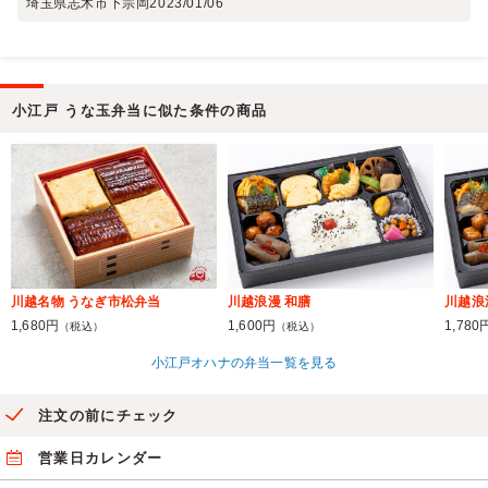
埼玉県志木市下宗岡
2023/01/06
小江戸 うな玉弁当に似た条件の商品
川越名物 うなぎ市松弁当
川越浪漫 和膳
川越浪
1,680円
1,600円
1,780
（税込）
（税込）
小江戸オハナの弁当一覧を見る
注文の前にチェック
営業日カレンダー