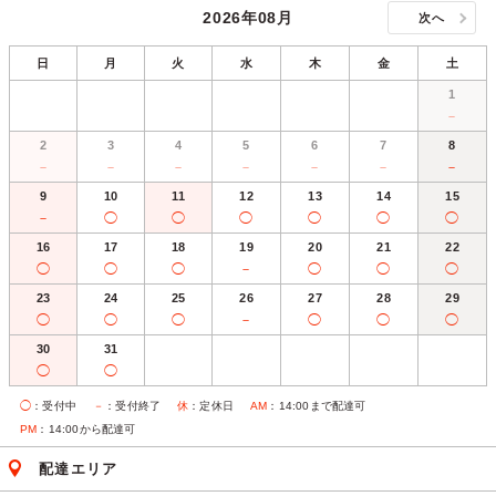
2026年08月
次へ
日
月
火
水
木
金
土
1
－
2
3
4
5
6
7
8
－
－
－
－
－
－
－
9
10
11
12
13
14
15
－
◯
◯
◯
◯
◯
◯
16
17
18
19
20
21
22
◯
◯
◯
－
◯
◯
◯
23
24
25
26
27
28
29
◯
◯
◯
－
◯
◯
◯
30
31
◯
◯
◯
：受付中
－
：受付終了
休
：定休日
AM
：14:00まで配達可
PM
：14:00から配達可
配達エリア