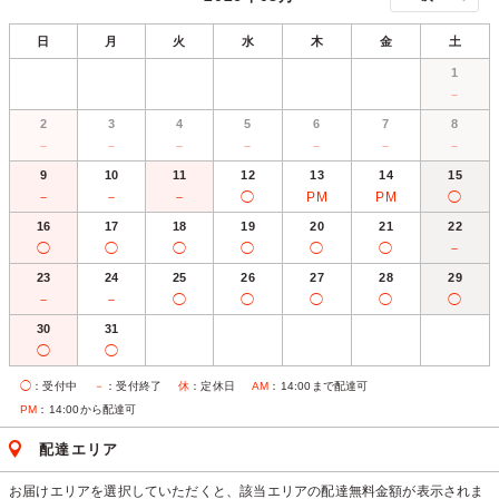
日
月
火
水
木
金
土
1
－
2
3
4
5
6
7
8
－
－
－
－
－
－
－
9
10
11
12
13
14
15
－
－
－
◯
PM
PM
◯
16
17
18
19
20
21
22
◯
◯
◯
◯
◯
◯
－
23
24
25
26
27
28
29
－
－
◯
◯
◯
◯
◯
30
31
◯
◯
◯
：受付中
－
：受付終了
休
：定休日
AM
：14:00まで配達可
PM
：14:00から配達可
配達エリア
お届けエリアを選択していただくと、該当エリアの配達無料金額が表示されま