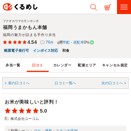
フクオカウマカモンホンポ
福岡うまかもん本舗
福岡の魅力が詰まる手作り弁当
4.54
76
0
早配・遅配率
%
件
帳票電子発行可
インボイス対応
和食
弁当一覧
口コミ
カレンダー
配達エリア
キャンセル規定
前の口コミへ
口コミ一覧へ
次の口コミへ
お米が美味しいと評判！
5.0
株式会社ユーコム
ご利用シーン：
ロケ・撮影
›
スタジオ収録