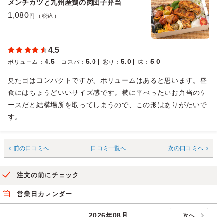
メンチカツと九州産鶏の肉団子弁当
1,080
円（税込）
4.5
4.5
5.0
5.0
5.0
ボリューム
：
コスパ
：
彩り
：
味
：
見た目はコンパクトですが、ボリュームはあると思います。昼
食にはちょうどいいサイズ感です。横に平べったいお弁当のケ
ースだと結構場所を取ってしまうので、この形はありがたいで
す。
前の口コミへ
口コミ一覧へ
次の口コミへ
注文の前にチェック
営業日カレンダー
2026年08月
次へ