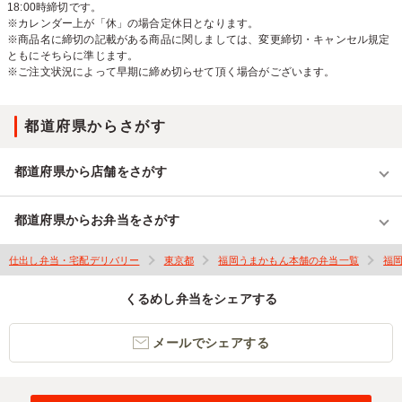
18:00時締切です。
※カレンダー上が「休」の場合定休日となります。
※商品名に締切の記載がある商品に関しましては、変更締切・キャンセル規定
ともにそちらに準じます。
※ご注文状況によって早期に締め切らせて頂く場合がございます。
都道府県からさがす
都道府県から店舗をさがす
都道府県からお弁当をさがす
仕出し弁当・宅配デリバリー
東京都
福岡うまかもん本舗の弁当一覧
福
くるめし弁当をシェアする
メールでシェアする