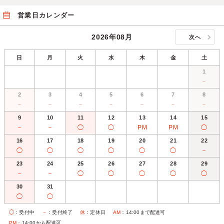
営業日カレンダー
2026年08月
次へ
日
月
火
水
木
金
土
1
－
2
3
4
5
6
7
8
－
－
－
－
－
－
－
9
10
11
12
13
14
15
－
－
◯
◯
PM
PM
◯
16
17
18
19
20
21
22
◯
◯
◯
◯
◯
◯
－
23
24
25
26
27
28
29
－
－
◯
◯
◯
◯
◯
30
31
◯
◯
◯
：受付中
－
：受付終了
休
：定休日
AM
：14:00まで配達可
PM
：14:00から配達可