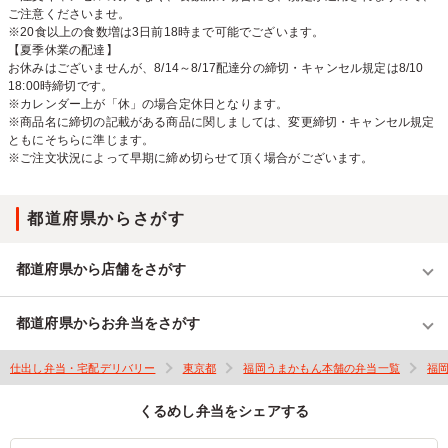
ご注意くださいませ。
※20食以上の食数増は3日前18時まで可能でございます。
【夏季休業の配達】
お休みはございませんが、8/14～8/17配達分の締切・キャンセル規定は8/10
18:00時締切です。
※カレンダー上が「休」の場合定休日となります。
※商品名に締切の記載がある商品に関しましては、変更締切・キャンセル規定
ともにそちらに準じます。
※ご注文状況によって早期に締め切らせて頂く場合がございます。
都道府県からさがす
都道府県から店舗をさがす
都道府県からお弁当をさがす
仕出し弁当・宅配デリバリー
東京都
福岡うまかもん本舗の弁当一覧
福
くるめし弁当をシェアする