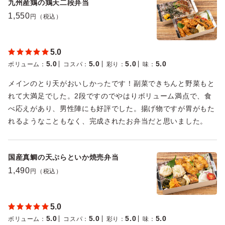
九州産鶏の鶏天二段弁当
1,550
円（税込）
5.0
5.0
5.0
5.0
5.0
ボリューム
：
コスパ
：
彩り
：
味
：
メインのとり天がおいしかったです！副菜できちんと野菜もと
れて大満足でした。2段ですのでやはりボリューム満点で、食
べ応えがあり、男性陣にも好評でした。揚げ物ですが胃がもた
れるようなこともなく、完成されたお弁当だと思いました。
国産真鯛の天ぷらといか焼売弁当
1,490
円（税込）
5.0
5.0
5.0
5.0
5.0
ボリューム
：
コスパ
：
彩り
：
味
：