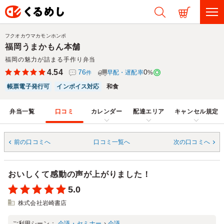
フクオカウマカモンホンポ
福岡うまかもん本舗
福岡の魅力が詰まる手作り弁当
4.54
76
0
早配・遅配率
%
件
帳票電子発行可
インボイス対応
和食
弁当一覧
口コミ
カレンダー
配達エリア
キャンセル規定
前の口コミへ
口コミ一覧へ
次の口コミへ
おいしくて感動の声が上がりました！
5.0
株式会社岩崎書店
ご利用シーン：
会議・セミナー
›
会議