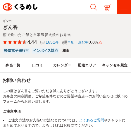
ギンカ
ぎん香
薪で炊いたご飯と自家製炭火焼のお弁当
4.44
1651
0.8
早配・遅配率
%
件
帳票電子発行可
インボイス対応
和食
弁当一覧
口コミ
カレンダー
配達エリア
キャンセル規定
お問い合わせ
この度はぎん香をご覧いただき誠にありがとうございます。
お弁当の内容調整、ご希望条件などのご要望や当店へのお問い合わせは以下の
フォームからお願い致します。
ご注意事項
ご注文方法やお支払い方法などについては、
よくあるご質問
やチャットに
まとめておりますので、よろしければお役立てください。