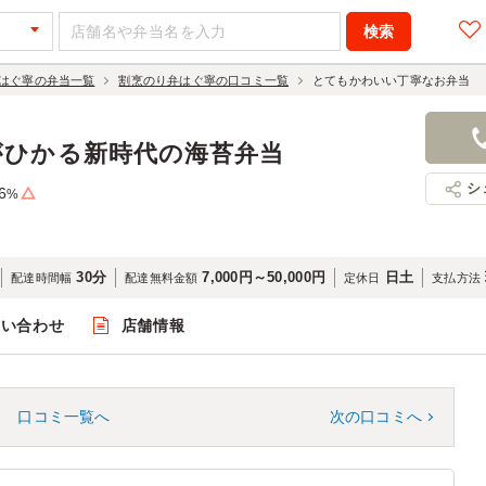
はぐ寧の弁当一覧
割烹のり弁はぐ寧の口コミ一覧
とてもかわいい丁寧なお弁当
がひかる新時代の海苔弁当
シ
6
%
30分
7,000円～50,000円
日土
配達時間幅
配達無料金額
定休日
支払方法
問い合わせ
店舗情報
口コミ一覧へ
次の口コミへ