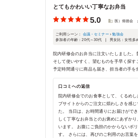
とてもかわいい丁寧なお弁当
5.0
医）侑徳会 
ご利用シーン：
会議・セミナー
›
勉強会
参加者の年齢：
20代～30代
男女比：
女性多
院内研修会のお弁当に注文いたしました。
そして使いやすく、望むものを手早く探す
予定時間通りに商品も届き、担当者の手を
口コミへの返信
院内研修会でのお食事として、くるめし
ブサイトからのご注文に煩わしさを感じ
た。 当日は、お時間通りにお届けがで
しく丁寧なお弁当とのお褒めにあずかり
います。 お腹にご負担のかからないボ
す。 さらには、再びのご利用のお言葉