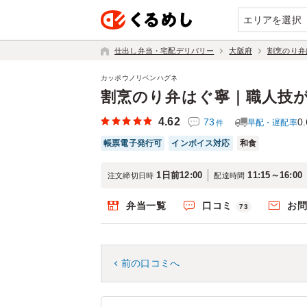
エリアを選択
仕出し弁当・宅配デリバリー
大阪府
割烹のり弁
カッポウノリベンハグネ
割烹のり弁はぐ寧｜職人技
4.62
73
0.
早配・遅配率
件
帳票電子発行可
インボイス対応
和食
1日前12:00
11:15～16:00
注文締切日時
配達時間
弁当一覧
口コミ
お
73
前の口コミへ