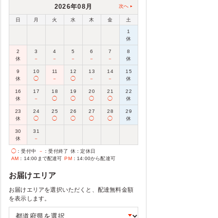
2026年08月
次へ
日
月
火
水
木
金
土
1
休
2
3
4
5
6
7
8
休
－
－
－
－
－
休
9
10
11
12
13
14
15
休
◯
－
◯
－
－
休
16
17
18
19
20
21
22
休
－
◯
◯
◯
◯
休
23
24
25
26
27
28
29
休
◯
◯
◯
◯
◯
休
30
31
休
－
◯
：受付中
－
：受付終了
休
：定休日
AM
：14:00まで配達可
PM
：14:00から配達可
お届けエリア
お届けエリアを選択いただくと、配達無料金額
を表示します。