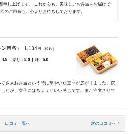
謝申し上げます。 これからも、美味しいお弁当をお届けで
次回のご用命も、心よりお待ちしております。
キン南蛮」
1,134
円（税込）
：
4.5
彩り
：
5.0
味
：
5.0
いてさぁお弁当という時に華やいだ空間が広がりました。院
ましたが、女子にはちょうどいい感じです。また注文させて
口コミ一覧へ
次の口コミへ