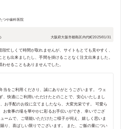
たつや歯科医院
め
大阪府大阪市都島区内代町
2025/01/31
普段忙しくて時間が取れませんが、サイトもとても見やすく、
ことも出来ましたし、手間を掛けることなく注文出来ました。
煩わせることもありませんでした。
弁当をご利用くださり、誠にありがとうございます。 ウェ
ず、快適にご利用いただけたとのことで、安心いたしまし
き、お手配のお役に立てましたなら、大変光栄です。 可愛ら
、お食事の場を華やかに彩るお手伝いができ、幸いでござ
リュームで、ご堪能いただけたご様子が伺え、嬉しく思いま
を賜り、喜ばしい限りでございます。 また、ご飯の量につい