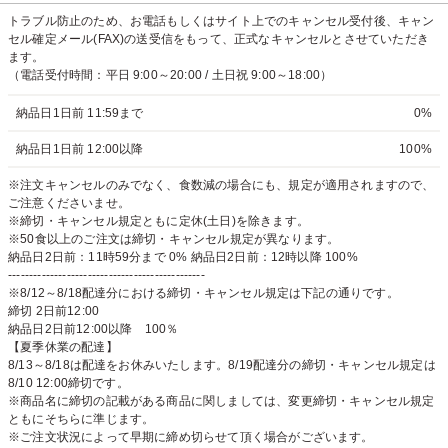
トラブル防止のため、お電話もしくはサイト上でのキャンセル受付後、キャン
セル確定メール(FAX)の送受信をもって、正式なキャンセルとさせていただき
ます。
（電話受付時間：平日 9:00～20:00 / 土日祝 9:00～18:00）
納品日1日前 11:59まで
0%
納品日1日前 12:00以降
100%
※注文キャンセルのみでなく、食数減の場合にも、規定が適用されますので、
ご注意くださいませ。
※締切・キャンセル規定ともに定休(土日)を除きます。
※50食以上のご注文は締切・キャンセル規定が異なります。
納品日2日前：11時59分まで 0% 納品日2日前：12時以降 100%
-----------------------------------------------
※8/12～8/18配達分における締切・キャンセル規定は下記の通りです。
締切 2日前12:00
納品日2日前12:00以降 100％
【夏季休業の配達】
8/13～8/18は配達をお休みいたします。8/19配達分の締切・キャンセル規定は
8/10 12:00締切です。
※商品名に締切の記載がある商品に関しましては、変更締切・キャンセル規定
ともにそちらに準じます。
※ご注文状況によって早期に締め切らせて頂く場合がございます。