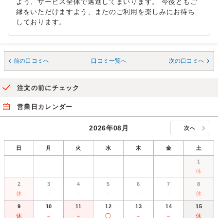
よう、サービス全体で邁進してまいります。 今後ともご
縁をいただけますよう、またのご利用を楽しみにお待ち
しております。
前の口コミへ
口コミ一覧へ
次の口コミへ
注文の前にチェック
営業日カレンダー
2026年08月
次へ
日
月
火
水
木
金
土
1
休
2
3
4
5
6
7
8
休
－
－
－
－
－
休
9
10
11
12
13
14
15
休
－
－
◯
－
－
休