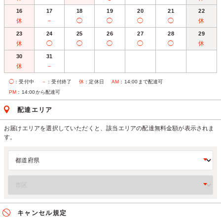
16
17
18
19
20
21
22
休
－
◯
◯
◯
◯
休
23
24
25
26
27
28
29
休
◯
◯
◯
◯
◯
休
30
31
休
－
◯
：受付中
－
：受付終了
休
：定休日
AM
：14:00まで配達可
PM
：14:00から配達可
配達エリア
お届けエリアを選択していただくと、該当エリアの配達無料金額が表示されま
す。
キャンセル規定