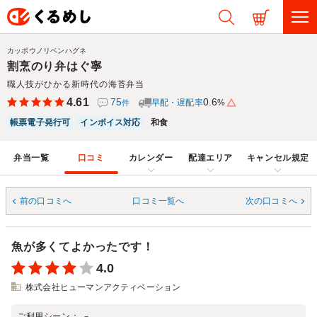
カッポウノリベンハグネ
割烹のり弁はぐ寧
職人技がひかる新時代の海苔弁当
4.61
75
0.6
早配・遅配率
%
件
帳票電子発行可
インボイス対応
和食
弁当一覧
口コミ
カレンダー
配達エリア
キャンセル規定
前の口コミへ
口コミ一覧へ
次の口コミへ
魚が多くてよかったです！
4.0
株式会社ヒューマンアクティベーション
ご利用シーン：
－