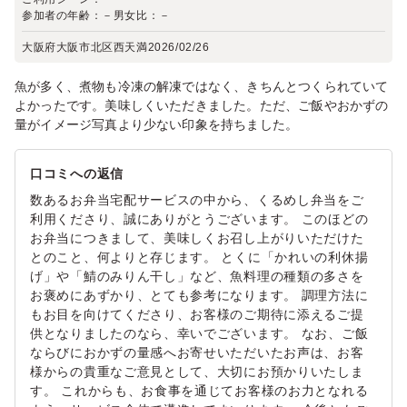
参加者の年齢：
－
男女比：
－
大阪府大阪市北区西天満
2026/02/26
魚が多く、煮物も冷凍の解凍ではなく、きちんとつくられていて
よかったです。美味しくいただきました。ただ、ご飯やおかずの
量がイメージ写真より少ない印象を持ちました。
口コミへの返信
数あるお弁当宅配サービスの中から、くるめし弁当をご
利用くださり、誠にありがとうございます。 このほどの
お弁当につきまして、美味しくお召し上がりいただけた
とのこと、何よりと存じます。 とくに「かれいの利休揚
げ」や「鯖のみりん干し」など、魚料理の種類の多さを
お褒めにあずかり、とても参考になります。 調理方法に
もお目を向けてくださり、お客様のご期待に添えるご提
供となりましたのなら、幸いでございます。 なお、ご飯
ならびにおかずの量感へお寄せいただいたお声は、お客
様からの貴重なご意見として、大切にお預かりいたしま
す。 これからも、お食事を通じてお客様のお力となれる