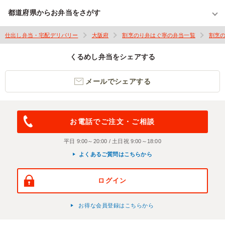
都道府県からお弁当をさがす
仕出し弁当・宅配デリバリー
大阪府
割烹のり弁はぐ寧の弁当一覧
割烹
くるめし弁当をシェアする
メールでシェアする
お電話でご注文・ご相談
平日 9:00～20:00 / 土日祝 9:00～18:00
よくあるご質問はこちらから
ログイン
お得な会員登録はこちらから