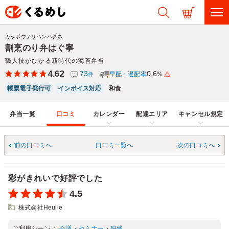
カッポウノリベンハグネ
割烹のり弁はぐ寧
職人技がひかる新時代の海苔弁当
4.62
73
0.6
早配・遅配率
%
件
帳票電子発行可
インボイス対応
和食
弁当一覧
口コミ
カレンダー
配達エリア
キャンセル規定
前の口コミへ
口コミ一覧へ
次の口コミへ
彩がきれいで好評でした
4.5
株式会社Heulie
ご利用シーン：
会議・セミナー
›
研修