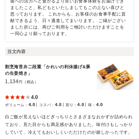
後への活力へと繋がるより良いお食事体験をお届けでき
ましたこと、私どもといたしましてもこの上ない喜びと
思っております。 これからも、お客様のお食事手配に貢
献できるよう、日々邁進してまいります。 ご縁がござい
ました折には、再びご利用をご検討いただけますことを
一同心より願っております。
注文内容
割烹海苔弁二段重「かれいの利休揚げ&豚
の生姜焼き」
1,134
円（税込）
4.0
4.0
4.0
4.0
4.0
ボリューム
：
コスパ
：
彩り
：
味
：
白ご飯が見えないほどぎっちりとさまざまなおかずが詰められ
ており、見た目からも満足感がありました。味付けもしっかり
していて、冷えてもおいしくいただけたのが嬉しかったです。