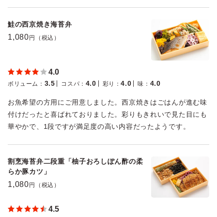
鮭の西京焼き海苔弁
1,080
円（税込）
4.0
3.5
4.0
4.0
4.0
ボリューム
：
コスパ
：
彩り
：
味
：
お魚希望の方用にご用意しました。西京焼きはごはんが進む味
付けだったと喜ばれておりました。彩りもきれいで見た目にも
華やかで、1段ですが満足度の高い内容だったようです。
割烹海苔弁二段重「柚子おろしぽん酢の柔
らか豚カツ」
1,080
円（税込）
4.5