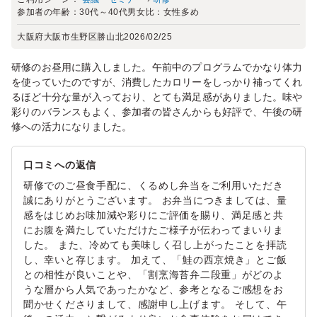
参加者の年齢：
30代～40代
男女比：
女性多め
大阪府大阪市生野区勝山北
2026/02/25
研修のお昼用に購入しました。午前中のプログラムでかなり体力
を使っていたのですが、消費したカロリーをしっかり補ってくれ
るほど十分な量が入っており、とても満足感がありました。味や
彩りのバランスもよく、参加者の皆さんからも好評で、午後の研
修への活力になりました。
口コミへの返信
研修でのご昼食手配に、くるめし弁当をご利用いただき
誠にありがとうございます。 お弁当につきましては、量
感をはじめお味加減や彩りにご評価を賜り、満足感と共
にお腹を満たしていただけたご様子が伝わってまいりま
した。 また、冷めても美味しく召し上がったことを拝読
し、幸いと存じます。 加えて、「鮭の西京焼き」とご飯
との相性が良いことや、「割烹海苔弁二段重」がどのよ
うな層から人気であったかなど、参考となるご感想をお
聞かせくださりまして、感謝申し上げます。 そして、午