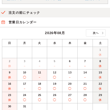
注文の前にチェック
営業日カレンダー
2026年08月
次へ
日
月
火
水
木
金
土
1
休
2
3
4
5
6
7
8
休
－
－
－
－
－
休
9
10
11
12
13
14
15
休
◯
－
◯
－
－
休
16
17
18
19
20
21
22
休
－
◯
◯
◯
◯
休
23
24
25
26
27
28
29
休
◯
◯
◯
◯
◯
休
30
31