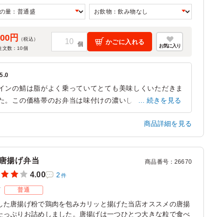
000円
（税込）
かごに入れる
お気に入り
注文数：
10
個
5.0
インの鯖は脂がよく乗っていてとても美味しくいただきま
た。この価格帯のお弁当は味付けの濃いしょっぱいものが
続きを見る
いなか、優しい上品な味付けで驚きました。女性陣にも大
商品詳細を見る
評でした。
静岡県静岡市駿河区曲金
2023/02/16
唐揚げ弁当
商品番号
：
26670
4.00
2
件
ズ
普通
した唐揚げ粉で鶏肉を包みカリッと揚げた当店オススメの唐揚
たっぷりお詰めしました。唐揚げは一つひとつ大きな粒で食べ