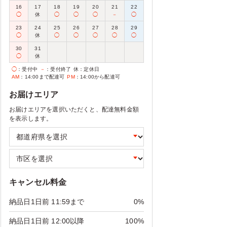
16
17
18
19
20
21
22
◯
休
◯
◯
◯
－
◯
23
24
25
26
27
28
29
◯
休
◯
◯
◯
◯
◯
30
31
◯
休
◯
：受付中
－
：受付終了
休
：定休日
AM
：14:00まで配達可
PM
：14:00から配達可
お届けエリア
お届けエリアを選択いただくと、配達無料金額
を表示します。
キャンセル料金
納品日1日前 11:59まで
0%
納品日1日前 12:00以降
100%