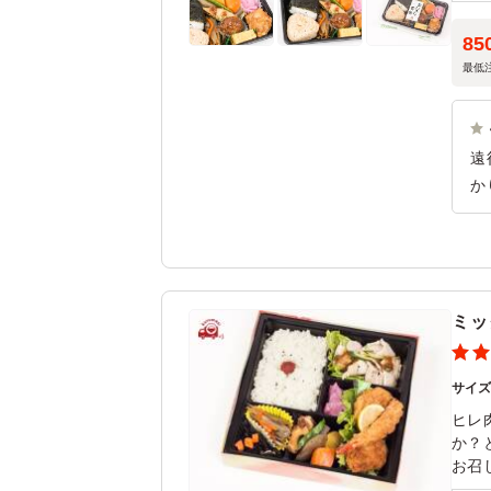
85
最低
遠
か
達
ぎ
ミッ
サイ
ヒレ
か？
お召