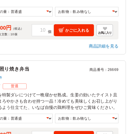
000円
（税込）
かごに入れる
お気に入り
注文数：
10
個
商品詳細を見る
照り焼き弁当
商品番号
：
26669
件
ズ
普通
を特製ダレにつけて一晩寝かせ熟成。生姜の効いたテイスト且
まろやかさも合わせ持つ一品！冷めても美味しくお召し上がり
るよう仕立てた、いなば自慢の鶏料理をぜひご賞味ください。