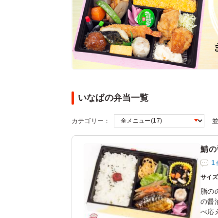
いなばの弁当一覧
カテゴリー：
鯖の
1
サイ
脂の
の醤
べ応