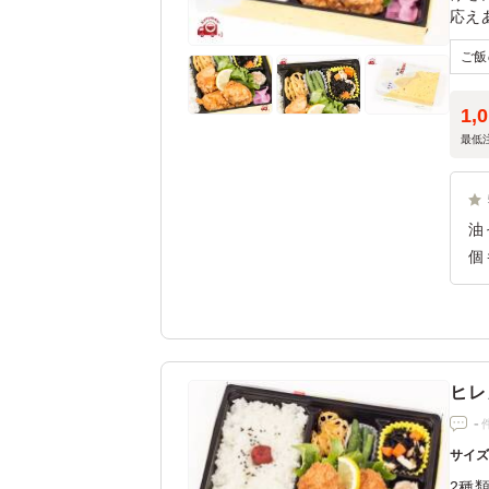
応え
1,
最低
油
個
ン
か
ヒレ
-
サイ
2種