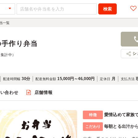
当一覧
の手作り弁当
シ
（集計中）
30分
15,000円～46,000円
月
配達時間幅
配達無料金額
定休日
支払方法
問い合わせ
店舗情報
愛情込めて家族
特徴
毎朝とる出汁か
こだわり