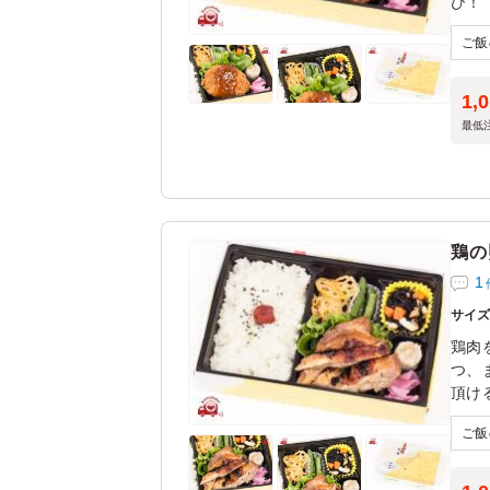
ひ！
1,
最低
鶏の
1
サイ
鶏肉
つ、
頂け