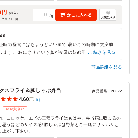
0円
（税込）
かごに入れる
お気に入り
注文数：
10
個
4.0
征時の昼食にはちょうどいい量で 暑いこの時期に大変助
ります。 おにぎりという点が今回の決め手でした。 選手
続きを見る
からもちょうどいいと声があがって いましたので、おに
商品詳細を見る
り弁当選んでよかったです！
静岡県焼津市下江留
2026/08/08
クスフライ＆豚しゃぶ弁当
商品番号
：
26672
4.60
5
件
ズ
やや大きい
肉、コロッケ、エビの三種フライはもはや、弁当箱に収まるの
と思うほどのサイズ感‼豚しゃぶは野菜とご一緒にサッパリと
し上がり下さい。