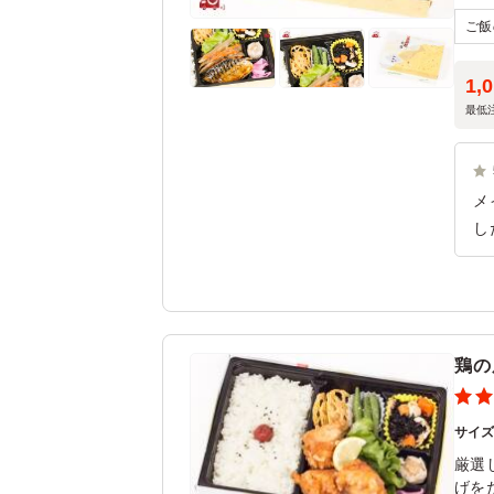
1,
最低
メ
し
多
好
鶏の
サイ
厳選
げを