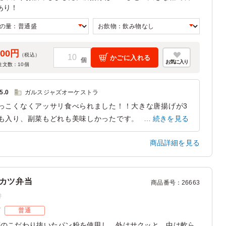
あり！
000円
（税込）
かごに入れる
お気に入り
注文数：
10
個
5.0
ガルスジャズオーケストラ
っこくなくアッサリ食べられました！！大きな唐揚げが3
も入り、副菜もどれも美味しかったです。私は特にインゲ
続きを見る
のごま和えが美味しかったですね。ご飯の量もちょうどよ
商品詳細を見る
ったです！
静岡県静岡市葵区呉服町
2022/10/10
カツ弁当
商品番号
：
26663
件
ズ
普通
類のこだわり抜いたパン粉を使用し、外はサクッと、中は軟ら