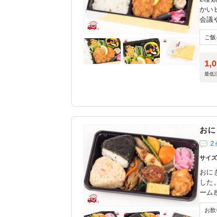
かい
会議
1,
最低
おに
2
サイ
おに
した
ーム