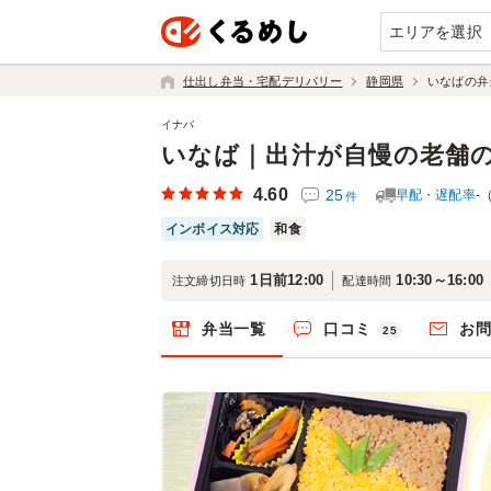
エリアを選択
仕出し弁当・宅配デリバリー
静岡県
いなばの弁
イナバ
いなば｜出汁が自慢の老舗
4.60
25
早配・遅配率
-
件
インボイス対応
和食
1日前12:00
10:30～16:00
注文締切日時
配達時間
弁当一覧
口コミ
お
25