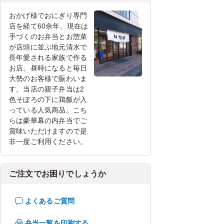
おかげ様でおにぎり専門
店を経て60余年。現在は
手づくのお弁当とお惣菜
が店頭に並ぶ地元清水で
長年愛される家族で作る
お店。昼時になると毎日
大勢のお客様で賑わいま
す。当店の親子弁当は2
色そぼろの下に鶏飯が入
っている人気商品。こち
らは豪華幕の内弁当でご
賞味いただけますので是
非一度ご利用ください。
ご注文でお困りでしょうか
よくあるご質問
弁当一覧を印刷する