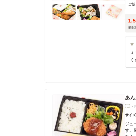
1,
最低
ミ
く
し
ー
も
か
あん
-
サイ
ジュ
す。