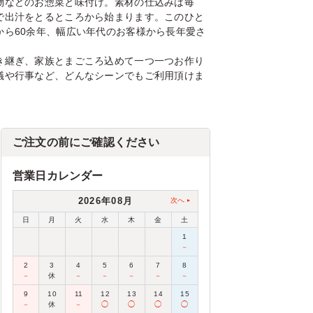
物などのお惣菜と味付け。素材の仕込みは毎
で出汁をとるところから始まります。このひと
から60余年、幅広い年代のお客様から長年愛さ
き継ぎ、家族とまごころ込めて一つ一つお作り
議や行事など、どんなシーンでもご利用頂けま
ご注文の前にご確認ください
営業日カレンダー
2026年08月
次へ
日
月
火
水
木
金
土
1
－
2
3
4
5
6
7
8
－
休
－
－
－
－
－
9
10
11
12
13
14
15
－
休
－
◯
◯
◯
◯