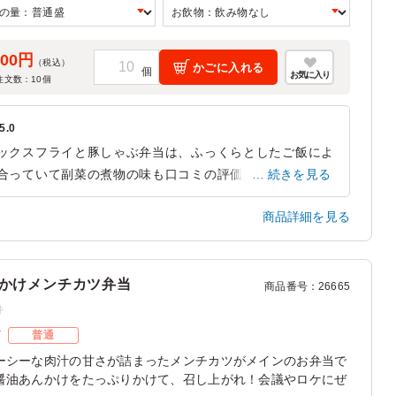
500円
（税込）
かごに入れる
お気に入り
注文数：
10
個
5.0
ックスフライと豚しゃぶ弁当は、ふっくらとしたご飯によ
合っていて副菜の煮物の味も口コミの評価通り、大変美味
続きを見る
かったです。 その他のひじき煮物や豆類の煮物もボリュ
商品詳細を見る
ムがあり大変美味しく頂きました。豚しゃぶのボリューム
ありましたが、キャベツのサラダと一緒にさっぱり美味し
ったです。大満足のお弁当でした。
かけメンチカツ弁当
商品番号
：
26665
静岡県三島市芙蓉台
2023/08/28
件
ズ
普通
ーシーな肉汁の甘さが詰まったメンチカツがメインのお弁当で
醤油あんかけをたっぷりかけて、召し上がれ！会議やロケにぜ