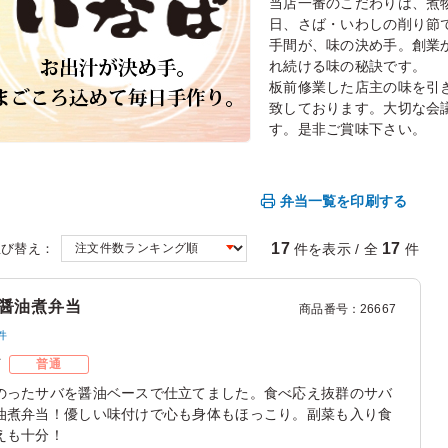
当店一番のこだわりは、煮
日、さば・いわしの削り節
手間が、味の決め手。創業
れ続ける味の秘訣です。
板前修業した店主の味を引
致しております。大切な会
す。是非ご賞味下さい。
弁当一覧を印刷する
17
17
件を表示 / 全
件
並び替え：
醤油煮弁当
商品番号
：
26667
件
ズ
普通
のったサバを醤油ベースで仕立てました。食べ応え抜群のサバ
油煮弁当！優しい味付けで心も身体もほっこり。副菜も入り食
えも十分！