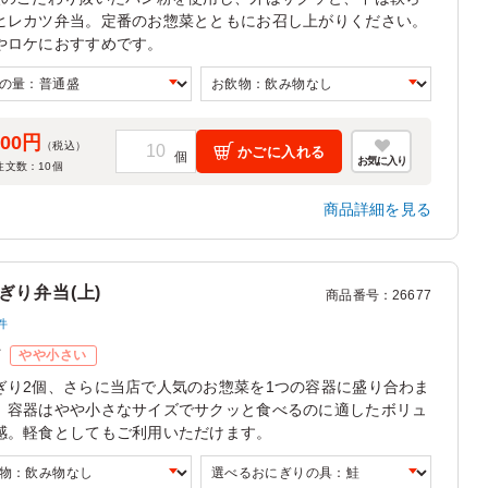
ヒレカツ弁当。定番のお惣菜とともにお召し上がりください。
やロケにおすすめです。
000円
（税込）
かごに入れる
お気に入り
注文数：
10
個
商品詳細を見る
ぎり弁当(上)
商品番号
：
26677
件
ズ
やや小さい
ぎり2個、さらに当店で人気のお惣菜を1つの容器に盛り合わま
。容器はやや小さなサイズでサクッと食べるのに適したボリュ
感。軽食としてもご利用いただけます。