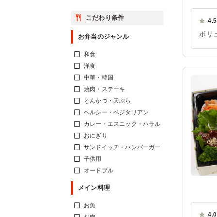
こだわり条件
4.5
ボリ
お弁当のジャンル
少し
和食
ご利
洋食
中華・韓国
焼肉・ステーキ
とんかつ・天ぷら
ヘルシー・ベジタリアン
カレー・エスニック・ハラル
おにぎり
サンドイッチ・ハンバーガー
子供用
オードブル
メイン料理
お魚
4.0