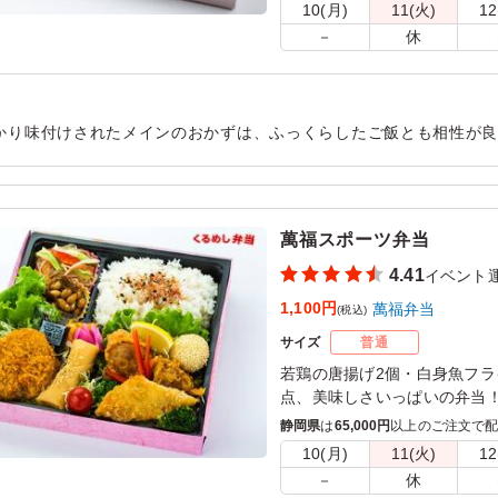
えてあり、ご満足いただける
10(月)
11(火)
12
－
休
かり味付けされたメインのおかずは、ふっくらしたご飯とも相性が
お野菜もたくさん入っており最後まで美味しくいただきました。ま
用シーン：
イベント運営
›
イベントスタッフ
萬福スポーツ弁当
4.41
イベント
1,100円
萬福弁当
(税込)
サイズ
普通
若鶏の唐揚げ2個・白身魚フ
点、美味しさいっぱいの弁当
もオススメです。野菜もしっ
静岡県
は
65,000円
以上のご注文で
れていて、萬福弁当自慢のお
10(月)
11(火)
12
－
休