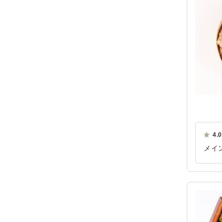
4.0
メイ
見た
ご利