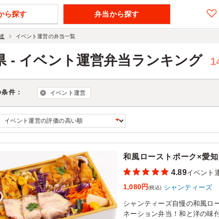
から探す
弁当から探す
達
イベント運営の弁当一覧
県 - イベント運営弁当ランキング
1
の条件：
イベント運営
和風ローストポーク×愛
4.89
イベント
1,080円
シャンティーズ
(税込)
シャンティーズ自慢の和風ロ
ネーション弁当！和と洋の味