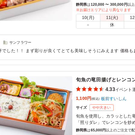
ントや会議など幅広いシチュ
静岡県
は
120,000 〜 300,000円
以上
※お届けエリアにより異なります
※生ハムと鴨スモークが追加
10(月)
11(火)
12
選択ください。
－
休
サンフラワー
評でした！！ まず彩りが良くてとても美味しそうにみえます 価格も
ュームも良かったです 若い子にもご年配の方にも大好評でした お肉
かったです またリピートしたいと思います
用シーン：
イベント運営
›
コンサート
旬魚の竜田揚げとレンコ
4.33
イベント
1,100円
板前すいしん
(税込)
サイズ
やや大きい
旬魚を使用し、カラッとした
「照りダレ」でレンコンを炒
な新鮮サラダもたっぷりと盛
静岡県
は
65,000円
以上のご注文で