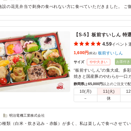
施設の花見弁当で刺身の食べれない方に食べていただきました。 ご
と思いましたがみなさん美味しいとペロリ お肉も硬すぎずとても好
用シーン：
イベント運営
›
お祭り
【S-5】板前すいしん 特
4.59
イベント
1,600円
板前すいしん
(税込)
お茶付き
サイズ
やや大きい
“板前すいしん”の集大成、多
焼きと国産豚のやわらか一口
い肉じゃがを主菜とした豪華
静岡県
は
65,000円
以上のご注文で
親しみやすい和惣菜の副菜も
10(月)
11(火)
12
種盛りが揃いぶみの特選幕の
－
休
明治電機工業株式会社
の種類（白米・炊き込み・赤飯）が多く、私は楽しんで食べさせて
らしても 良いのでおかずをもう一品と言う声もありました。スタッ