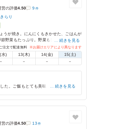
運営の評価
4.50
9
件
房きらり
しょうが焼き。にんにくもきかせた、ごはんが
季節野菜もたっぷり。野菜も自然にとれるバ
続きを見る
ご注文で配達無料
※お届けエリアにより異なります
(水)
13(木)
14(金)
15(土)
－
－
－
－
でした。ご飯もとても美味しいお米です。
続きを見る
心配されましたが、満足いただけました。
静岡県熱海市桃山町
2024/11/23
運営の評価
4.50
13
件