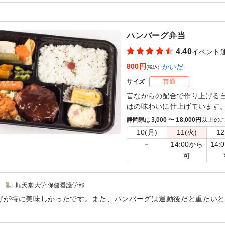
は十分で これはこれで良かったと思っています。またお世話になる
ハンバーグ弁当
用シーン：
イベント運営
›
展示会
4.40
イベント
800円
かいだ
(税込)
サイズ
普通
昔ながらの配合で作り上げる
はの味わいに仕上げています
げた洋食屋さんも顔負けの逸
静岡県
は
3,000 〜 18,000円
以上の
10(月)
11(火)
12
14:00から
14:
－
可
順天堂大学 保健看護学部
げが特に美味しかったです。また、ハンバーグは運動後だと重たい
食べることができました。お弁当は他の食材に味移りをしてしまう
しむことができました。