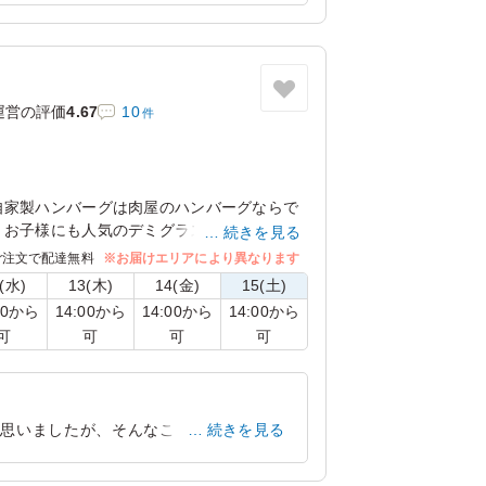
と思います。よろしくお願いいたしま
愛知県常滑市セントレア
2026/06/24
運営の評価
4.67
10
件
自家製ハンバーグは肉屋のハンバーグならで
。お子様にも人気のデミグラスソースで仕上
続きを見る
品。
ご注文で配達無料
※お届けエリアにより異なります
(水)
13(木)
14(金)
15(土)
00から
14:00から
14:00から
14:00から
可
可
可
可
と思いましたが、そんなことなく、しっか
続きを見る
事があるのですが、そんな事なく食材の味