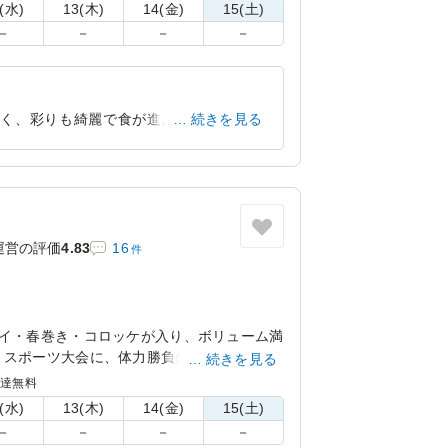
お弁当です。
(水)
13(木)
14(金)
15(土)
－
－
－
－
良く、彩りも綺麗で食が進みました。ま
続きを見る
た機会があれば是非頼みたいと思います。
愛知県尾張旭市渋川町
2025/02/28
運営の評価
4.83
16
件
ライ・春巻き・コロッケが入り、ボリューム満
！スポーツ大会に、体力勝負のイベント時に
続きを見る
かり摂ってほしいから、サラダもたっぷり入
配達無料
弁当です。
(水)
13(木)
14(金)
15(土)
－
－
－
－