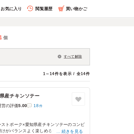
お気に入り
閲覧履歴
買い物かご
4
個
すべて解除
1～14件を表示 / 全14件
知県産チキンソテー
運営の評価
5.00
18
件
ーストポーク×愛知県産チキンソテーのコンビ
付けがバランスよく楽しめる一品です。イベ
続きを見る