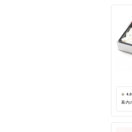
ご利
4.0
幕内
満点
まし
ご利