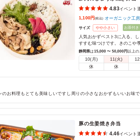
4.83
イベント
1,100円
オーガニック工
(税込)
お茶付き
サイズ
やや小さい
人気おかずベスト3に入る、
すすむ味つけです。きのこや
ランス良い献立です。
静岡県
は
15,000 〜 50,000円
以上の
10(月)
11(火)
12
休
休
ンのお料理もとても美味しいですし周りの小さなおかずもいいお味
目も、とてもかわいらしいです。男性の方には少し量が少ないかと
用シーン：
イベント運営
›
イベントスタッフ
豚の生姜焼き弁当
4.46
イベント