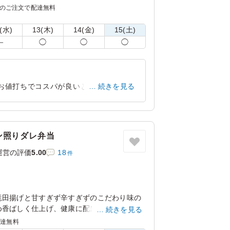
エーションでご活用いただけます。
のご注文で配達無料
の場合は、「ご飯の種類」プルダウンよりご
(水)
13(木)
14(金)
15(土)
－
◯
◯
◯
お値打ちでコスパが良いと思います 味も
続きを見る
はもちろんお野菜もシャキシャキして 美
愛知県名古屋市昭和区山花町
2026/03/14
ン照りダレ弁当
運営の評価
5.00
18
件
竜田揚げと甘すぎず辛すぎずのこだわり味の
め香ばしく仕上げ、健康に配慮した彩り豊か
続きを見る
り付けました。また、お腹に優しい副菜も添
配達無料