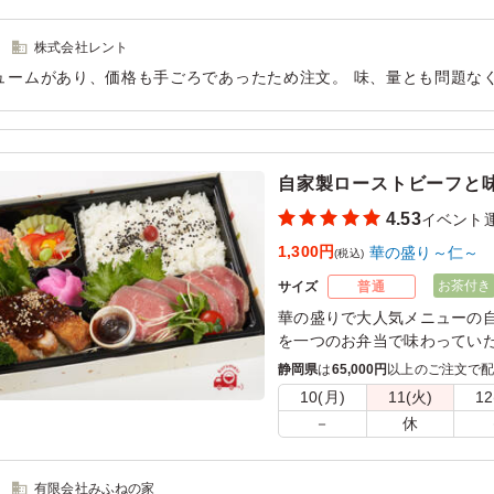
株式会社レント
ュームがあり、価格も手ごろであったため注文。 味、量とも問題な
華やかさがあるといいかなと感じました。
用シーン：
イベント運営
›
イベントスタッフ
自家製ローストビーフと
4.53
イベント
1,300円
華の盛り～仁～
(税込)
お茶付き
サイズ
普通
華の盛りで大人気メニューの
を一つのお弁当で味わってい
こと間違いなし。
静岡県
は
65,000円
以上のご注文で
10(月)
11(火)
12
－
休
有限会社みふねの家