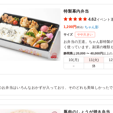
用シーン：
イベント運営
›
合宿
特製幕内弁当
4.62
イベント
1,200円
ちゃん影
(税込)
サイズ
やや大きい
お弁当の王道。ちゃん影特製
く使っています。副菜の種類
オススメ。
静岡県
は
20,000 〜 40,000円
以上の
10(月)
11(火)
12
－
休
のお弁当はいろんなおかずが入っており、そのどれも美味しかったで
でした。 ご飯とおかずのバランスも良かったと思います。 これだ
た。
用シーン：
イベント運営
›
イベントスタッフ
豚肉のしょうが焼き弁当