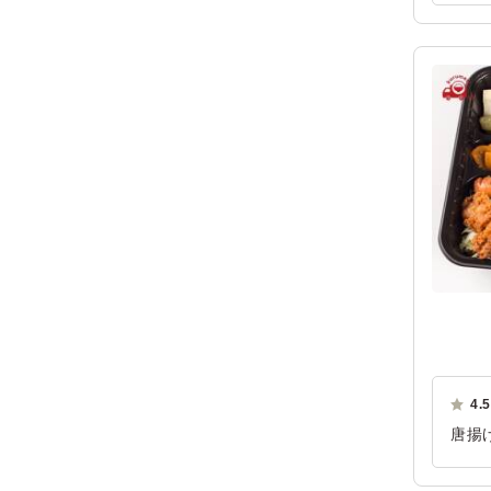
して
す。
ご利
4.5
唐揚
りと
を楽