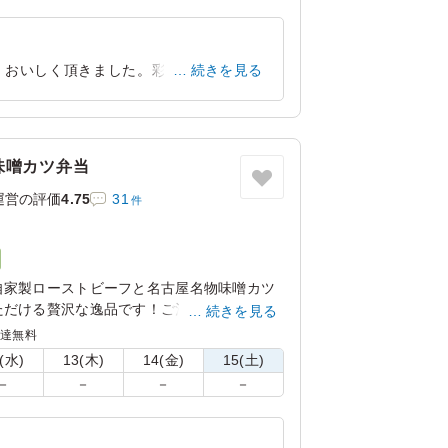
くおいしく頂きました。彩りの面でもう
続きを見る
愛知県常滑市セントレア
2025/09/19
味噌カツ弁当
運営の評価
4.75
31
件
自家製ローストビーフと名古屋名物味噌カツ
ただける贅沢な逸品です！ご満足いただける
続きを見る
配達無料
(水)
13(木)
14(金)
15(土)
－
－
－
－