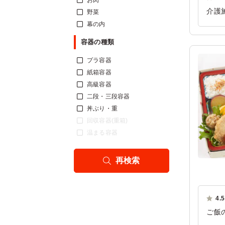
お肉
介護
野菜
かな
幕の内
ご利
容器の種類
プラ容器
紙箱容器
高級容器
二段・三段容器
丼ぶり・重
回収容器(重箱)
温まる容器
再検索
4.5
ご飯
つ減