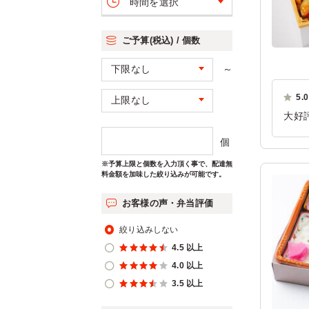
時間を選択
ご予算(税込) / 個数
～
5.0
大好
ボリ
個
味し
※予算上限と個数を入力頂く事で、配達無
ご利
料金額を加味した絞り込みが可能です。
お客様の声・弁当評価
絞り込みしない
4.5 以上
4.0 以上
3.5 以上