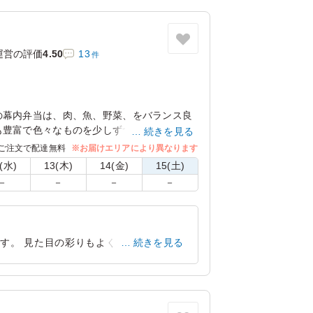
静岡県賀茂郡東伊豆町稲取
2022/08/13
運営の評価
4.50
13
件
の幕内弁当は、肉、魚、野菜、をバランス良
も豊富で色々なものを少しずつ食べたい方に
続きを見る
ご注文で配達無料
※お届けエリアにより異なります
(水)
13(木)
14(金)
15(土)
－
－
－
－
す。 見た目の彩りもよくボリュームも
続きを見る
け入ってこのお値段はコスパも良いと感じ
静岡県袋井市愛野
2026/04/20