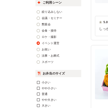
ご利用シーン
絞り込みしない
会議・セミナー
5.0
懇親会
しっ
会食・接待
た、
ロケ・撮影
ご利
イベント運営
お祝い
法事・お葬式
スポーツ
お弁当のサイズ
小さい
やや小さい
普通
やや大きい
大きい