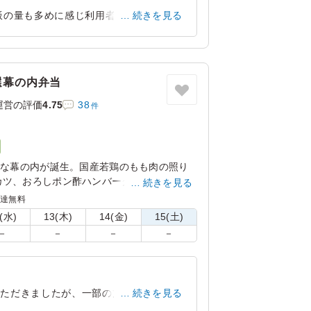
飯の量も多めに感じ利用者さん残される
続きを見る
評でした。
愛知県豊田市御船町
2024/03/31
選幕の内弁当
運営の評価
4.75
38
件
彩な幕の内が誕生。国産若鶏のもも肉の照り
カツ、おろしポン酢ハンバーグ、ほんのり甘
続きを見る
でにぎやか盛りのお弁当です。お腹に優しく
配達無料
たくさん添えてあり、お肉とお野菜とご飯多
(水)
13(木)
14(金)
15(土)
内弁当です。
－
－
－
－
いただきましたが、一部の方からはご飯一
続きを見る
フは男性が大半でしたので、食べ応えと