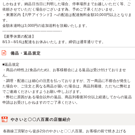
しかねます。納品日当日に判明した場合、停車場所までお越しいただく等、ご
依頼させていただく場合がございます為、予めご了承くださいませ。
・東灘区内【六甲アイランド】への配送は配達無料金額10,000円以上となりま
す。
金額未達時は3,000円の追加送料を頂戴いたします。
-----------------------------------------------
【夏季休業の配達】
8/13～8/16は配達をお休みいたします。締切は通常通りです。
備品・返品規定
■返品規定
・商品の特性上(食品のため)、お客様都合による返品は受け付けておりませ
ん。
・調理・配達には細心の注意を払っておりますが、万一商品に不都合が発生し
た場合や、ご注文と異なる商品が届いた場合は、商品到着後、ただちに弊社ま
でご連絡くださいますようお願い申し上げます。
・弊社に原因がある場合以外の返品、商品到着後30分以上経過してからの返品
申請はお受けしかねますのでご了承ください。
やさいと〇〇八百屋の店舗紹介
各路線三宮駅から徒歩2分のやさいと〇〇八百屋。お客様の前で焼き上げる