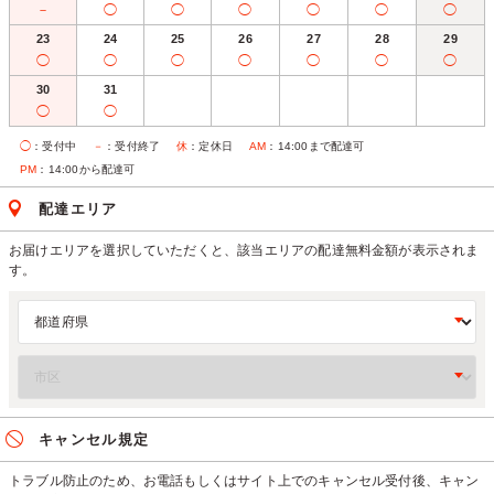
－
◯
◯
◯
◯
◯
◯
23
24
25
26
27
28
29
◯
◯
◯
◯
◯
◯
◯
30
31
◯
◯
◯
：受付中
－
：受付終了
休
：定休日
AM
：14:00まで配達可
PM
：14:00から配達可
配達エリア
お届けエリアを選択していただくと、該当エリアの配達無料金額が表示されま
す。
キャンセル規定
トラブル防止のため、お電話もしくはサイト上でのキャンセル受付後、キャン