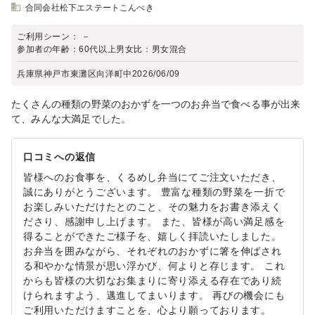
合同会社松下エステートこんぺき
ご利用シーン：
－
参加者の年齢：
60代以上
男女比：
男女混合
兵庫県神戸市東灘区向洋町中
2026/06/09
たくさんの種類の野菜のおかずを一つのお弁当で食べる事が出来
て、みんな大満足でした。
口コミへの返信
皆様へのお食事を、くるめし弁当にてご注文いただき、
誠にありがとうございます。 豊富な種類の野菜を一折で
お楽しみいただけたとのこと、その魅力をお書き添えく
ださり、感謝申し上げます。 また、皆様が高い満足感を
得ることができたご様子を、嬉しく拝読いたしました。
お弁当を囲みながら、それぞれのおかずに箸を伸ばされ
る和やかな情景が思い浮かび、何よりと存じます。 これ
からも皆様の大切なお集まりに寄り添える存在であり続
けられますよう、邁進してまいります。 再びの機会にも
ご利用いただけますことを、心より願っております。