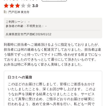
3.0
門戸厄神 東光寺
ご利用シーン：
－
参加者の年齢：
不明
男女比：
－
兵庫県西宮市門戸西町
2026/01/12
到着時に担当者へご連絡頂けるように指定をしておりましたが、
担当者には何の連絡もなく配達完了しておりました。担当者は違
う場所でずっと待っていてサイトに問い合わせする前までになっ
ておりましたのできちっとして通りにして頂きたいものです。
お弁当は特に不満もなく皆さん美味しく頂きました。
口コミへの返信
このほどのお届けに際しまして、皆様にご迷惑をおかけ
いたしましたことを、深くお詫び申し上げます。 このよ
うなお声を頂戴する結果となりましたことを、サービス
として真摯に受け止め、ご指示どおりのお届けが確実に
行われるよう、改めて全体へ共有を行い、私ども一同で