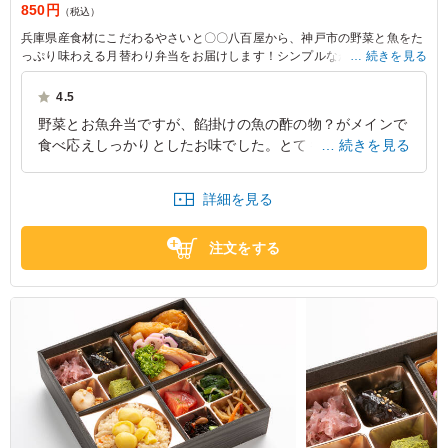
850円
（税込）
兵庫県産食材にこだわるやさいと〇〇八百屋から、神戸市の野菜と魚をた
っぷり味わえる月替わり弁当をお届けします！シンプルながら味わい深い
続きを見る
お味をぜひお楽しみください！
4.5
※月替わりメイン
野菜とお魚弁当ですが、餡掛けの魚の酢の物？がメインで
6月：白身フライ〜タルタルソース〜＆野菜のピクルス
食べ応えしっかりとしたお味でした。とても美味しかった
続きを見る
7月：地魚と野菜の黒酢あんかけ
8月：アジフライと明太子ポテトサラダ
です。年配の方々もしっかり完食されるくらいに口に合っ
9月：鮭の塩焼きと野菜の唐揚げ
ていたかと思います。
詳細を見る
10月：鯖の塩焼きと寿司屋の厚焼き卵
11月：白身魚と季節野菜のグリル
兵庫県明石市相生町
2026/07/11
注文をする