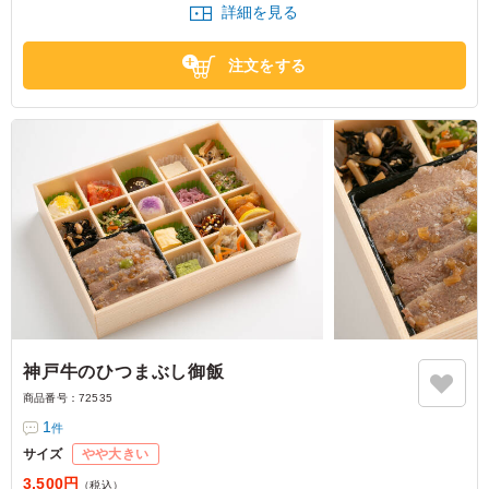
詳細を見る
注文をする
神戸牛のひつまぶし御飯
商品番号：
72535
1
件
サイズ
やや大きい
3,500円
（税込）