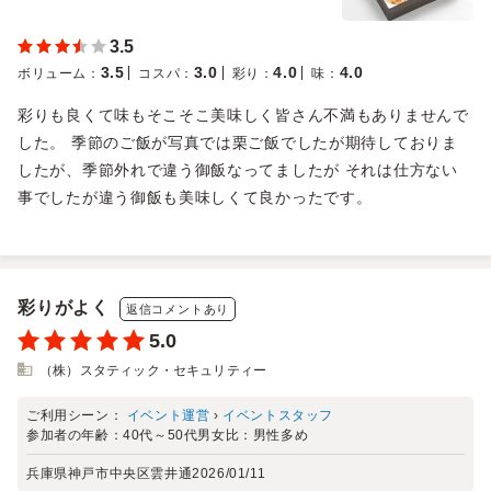
3.5
3.5
3.0
4.0
4.0
ボリューム
：
コスパ
：
彩り
：
味
：
彩りも良くて味もそこそこ美味しく皆さん不満もありませんで
した。 季節のご飯が写真では栗ご飯でしたが期待しておりま
したが、季節外れで違う御飯なってましたが それは仕方ない
事でしたが違う御飯も美味しくて良かったです。
彩りがよく
返信コメントあり
5.0
（株）スタティック・セキュリティー
ご利用シーン：
イベント運営
›
イベントスタッフ
参加者の年齢：
40代～50代
男女比：
男性多め
兵庫県神戸市中央区雲井通
2026/01/11