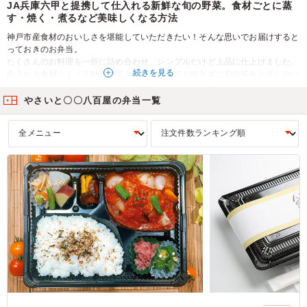
JA兵庫六甲と提携して仕入れる新鮮な旬の野菜。食材ごとに蒸
す・焼く・煮るなど美味しくなる方法
神戸市産食材のおいしさを堪能していただきたい！そんな思いでお届けすると
っておきのお弁当。
たくさんのお料理を一折に詰め合わせ、シンプルだけど上品に仕上げました。
続きを見る
仕入れる食材によって献立を変え、毎日食べても飽きずに旬の味をお楽しみい
ただけます。イベントやロケにご利用いただける月替わり弁当から、会議や法
事法要におすすめの農家弁当まで種類豊富にラインナップ。みなさまの大切な
やさいと〇〇八百屋の弁当一覧
ひとときを食でより豪華に彩ります！