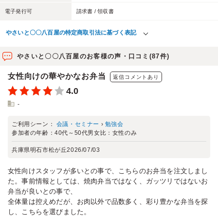
電子発行可
請求書 / 領収書
やさいと〇〇八百屋の特定商取引法に基づく表記
やさいと〇〇八百屋のお客様の声・口コミ(87件)
女性向けの華やかなお弁当
返信コメントあり
4.0
-
ご利用シーン：
会議・セミナー
›
勉強会
参加者の年齢：
40代～50代
男女比：
女性のみ
兵庫県明石市松が丘
2026/07/03
女性向けスタッフが多いとの事で、こちらのお弁当を注文しまし
た。事前情報としては、焼肉弁当ではなく、ガッツリではないお
弁当が良いとの事で、
全体量は控えめだが、お肉以外で品数多く、彩り豊かな弁当を探
し、こちらを選びました。