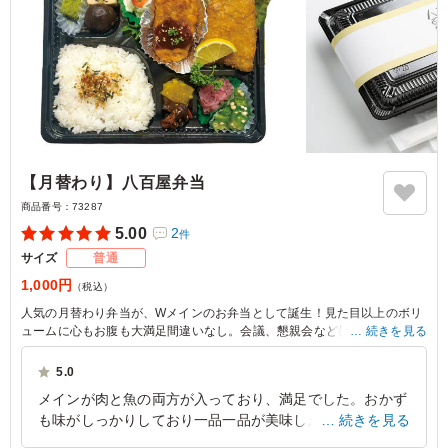
【月替わり】八百屋弁当
商品番号：
73287
5.00
2
件
サイズ
普通
1,000円
（税込）
人気の月替わり弁当が、Wメインのお弁当として誕生！見た目以上のボリ
ュームに心もお腹も大満足間違いなし。会議、懇親会など様々なシーンで
続きを見る
ご利用ください。
5.0
※月替わりメイン
メインが肉と魚の両方が入っており、満足でした。おかず
8月：豚肉の味噌カツ＆アジフライ
も味がしっかりしており一品一品が美味しかったです。お
続きを見る
9月：チキンカツ＆鮭の塩焼き
10月：照り焼きハンバーグ＆鯖の塩焼き
かずでしっかりお腹が膨れる弁当で、コスパも悪くないと