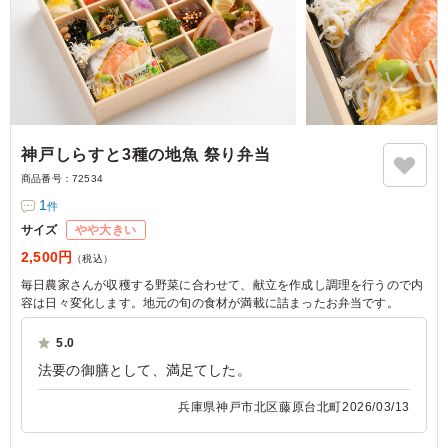
神戸しらすと3種の地魚 祭り弁当
商品番号：
72534
1
件
サイズ
やや大きい
2,500円
（税込）
毎日農家さんが収穫する野菜に合わせて、献立を作成し調理を行うので内
容は日々変化します。地元の旬の食材が満載に詰まったお弁当です。
5.0
法要の御膳として、満足てした。
兵庫県神戸市北区藤原台北町
2026/03/13