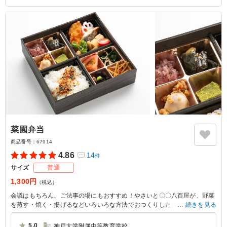
菜園弁当
商品番号：
67914
4.86
14
件
サイズ
普通
1,300円
（税込）
会議はもちろん、ご法事の場にもおすすめ！やさいと〇〇八百屋が、野菜
を蒸す・焼く・揚げるなどいろいろな方法でおつくりしたおばんざいを一
続きを見る
折に詰め合わせました。どれにしようか迷ったときには、ぜひこちらをご
活用ください。
5.0
神戸大学附属中等教育学校