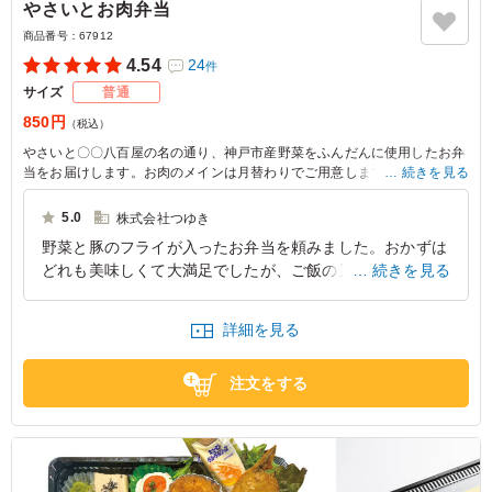
やさいとお肉弁当
商品番号：
67912
4.54
24
件
サイズ
普通
850円
（税込）
やさいと〇〇八百屋の名の通り、神戸市産野菜をふんだんに使用したお弁
当をお届けします。お肉のメインは月替わりでご用意します！会議、ロ
続きを見る
ケ、イベントと幅広いシーンでご利用ください。
5.0
株式会社つゆき
※月替わりメイン
野菜と豚のフライが入ったお弁当を頼みました。おかずは
6月：和風ハンバーグ＆コロッケ
どれも美味しくて大満足でしたが、ご飯の量が少なめでし
続きを見る
7月：鶏肉の唐揚げ～刻み野菜の油淋鶏ソース～
8月：豚肉の味噌カツと野菜のピクルス
た。しっかり食べたい方には少し物足りないかもしれませ
9月：チキンカツ～ラタトゥーユソース掛け～
ん。
詳細を見る
10月：照り焼きハンバーグと野菜のはさみ揚げ
11月：チキン南蛮と八百屋の筑前煮
兵庫県神戸市東灘区森南町
2026/05/28
注文をする