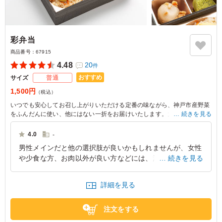
彩弁当
商品番号：
67915
4.48
20
件
おすすめ
サイズ
普通
1,500円
（税込）
いつでも安心してお召し上がりいただける定番の味ながら、神戸市産野菜
をふんだんに使い、他にはない一折をお届けいたします。大切なひととき
続きを見る
のご歓談とともにこちらの一折をお楽しみください。
4.0
-
男性メインだと他の選択肢が良いかもしれませんが、女性
や少食な方、お肉以外が良い方などには、満足感のあるお
続きを見る
弁当と感じます。 先方が女性メインの際にはぜひまた注
文したいと思います。
詳細を見る
兵庫県明石市松が丘
2026/07/03
注文をする