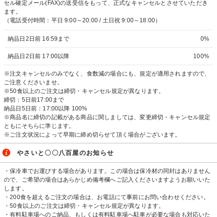
セル確定メール(FAX)の送受信をもって、正式なキャンセルとさせていただき
ます。
（電話受付時間：平日 9:00～20:00 / 土日祝 9:00～18:00）
納品日2日前 16:59まで
0%
納品日2日前 17:00以降
100%
※注文キャンセルのみでなく、食数減の場合にも、規定が適用されますので、
ご注意くださいませ。
※50食以上のご注文は締切・キャンセル規定が異なります。
締切：5日前17:00まで
納品日5日前：17:00以降 100%
※商品名に締切の記載がある商品に関しましては、変更締切・キャンセル規定
ともにそちらに準じます。
※ご注文状況によって早期に締め切らせて頂く場合がございます。
やさいと〇〇八百屋のお知らせ
・保冷車でお運びする場合があります。この場合は保冷材の同封はありません
ので、ご希望の場合はあらかじめ備考欄へご記入くださいますようお願いいた
します。
・200食を超えるご注文の場合は、お電話にて事前にお問い合わせください。
・50食以上のご注文は締切・キャンセル規定が異なります。
・有料駐車場へのご納品、もしくは有料駐車場へ駐車が必要な場合も対応いた