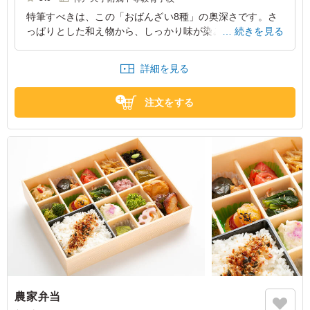
特筆すべきは、この「おばんざい8種」の奥深さです。さ
っぱりとした和え物から、しっかり味が染みた煮物まで、
続きを見る
一つ一つ異なる味付けと食感が楽しめ、最後まで飽きさせ
ません。特に人参は彩りも良く、素材の質の高さを感じま
詳細を見る
した。
兵庫県神戸市東灘区住吉山手
2025/12/04
注文をする
農家弁当