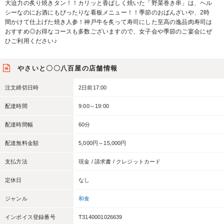
大迫力の炙り焼きタン！！カリッと香ばしく焼いた「野菜巻き串」は、ヘル
シーなのにお酒にもぴったりな看板メニュー！！季節のおばんざいや、2時
間かけて仕上げた焼き人参！神戸牛を炙って寿司にした至高の逸品肉寿司は
おすすめ◎お得なコースも多数ございますので、女子会や季節のご宴会にぜ
ひご利用ください♪
やさいと〇〇八百屋の店舗情報
注文締切日時
2日前17:00
配達時間
9:00～19:00
配達時間幅
60分
配達無料金額
5,000円～15,000円
支払方法
現金 / 請求書 / クレジットカード
定休日
なし
ジャンル
和食
インボイス登録番号
T3140001026639