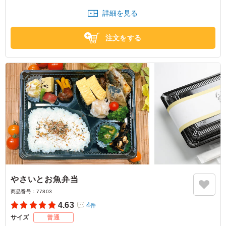
11月：チキン南蛮＆白身魚のグリル
感じました。
詳細を見る
12月：肉団子トマトソース&シーフドフライ
兵庫県神戸市兵庫区御崎本町
2026/06/08
注文をする
やさいとお魚弁当
商品番号：
77803
4.63
4
件
サイズ
普通