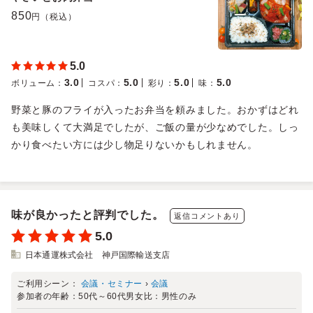
850
円（税込）
5.0
3.0
5.0
5.0
5.0
ボリューム
：
コスパ
：
彩り
：
味
：
野菜と豚のフライが入ったお弁当を頼みました。おかずはどれ
も美味しくて大満足でしたが、ご飯の量が少なめでした。しっ
かり食べたい方には少し物足りないかもしれません。
味が良かったと評判でした。
返信コメントあり
5.0
日本通運株式会社 神戸国際輸送支店
ご利用シーン：
会議・セミナー
›
会議
参加者の年齢：
50代～60代
男女比：
男性のみ