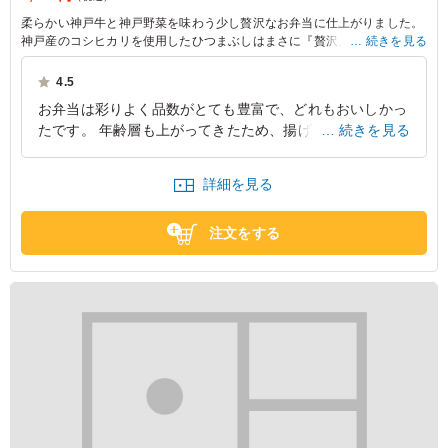
柔らかい神戸牛と神戸野菜を味わう少し贅沢なお弁当に仕上がりました。
神戸産のコシヒカリを使用したひつまぶしはまさに『贅沢』そのもの。や
続きを見る
さいと〇〇八百屋渾身の副菜とともに会議やお集りでお楽しみください！
4.5
お弁当は彩りよく品数がとても豊富で、どれもおいしかっ
たです。 年齢層も上がってきたため、揚げ物の少ないお
続きを見る
弁当を探していましたので、良かったです。 とてもヘル
シーで、神戸牛も好評で喜んでいただきました。
詳細を見る
兵庫県神戸市中央区多聞通
2026/06/22
注文をする