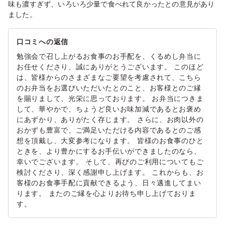
味も濃すぎず、いろいろ少量で食べれて良かったとの意見があり
ました。
口コミへの返信
勉強会で召し上がるお食事のお手配を、くるめし弁当に
お任せくださり、誠にありがとうございます。 このほど
は、皆様からのさまざまなご要望を考慮されて、こちら
のお弁当をお選びいただいたとのこと、お客様とのご縁
を賜りまして、光栄に思っております。 お弁当につきま
して、華やかで、ちょうど良いお味加減であるとお褒め
にあずかり、ありがたく存じます。 さらに、お肉以外の
おかずも豊富で、ご満足いただける内容であるとのご感
想を頂戴し、大変参考になります。 皆様のお食事のひと
ときを、より豊かにするお手伝いができましたのなら、
幸いでございます。 そして、再びのご利用についてもご
検討くださり、深く感謝申し上げます。 これからも、お
客様のお食事手配に貢献できるよう、日々邁進してまい
ります。 またのご縁を心よりお待ち申し上げておりま
す。