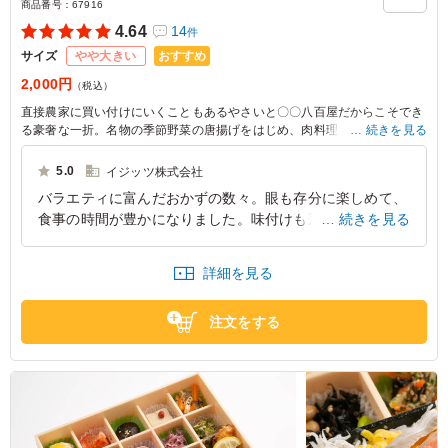
商品番号：
67916
4.64
14
件
おすすめ
サイズ
やや大きい
2,000円
（税込）
直接農家に買い付けにいくこともあるやさいと〇〇八百屋だからこそでき
る豪奢な一折。名物の季節野菜の唐揚げをはじめ、肉料理・魚料理・10種
続きを見る
のおばんざいを少しずつお召し上がりいただけます。会議・お祝い事など
で、極上のお弁当をご堪能ください。
5.0
イジッツ株式会社
バラエティに富んだおかずの数々。眼も存分に楽しめて、
食事の時間が豊かになりました。味付けも薄味でヘルシ
続きを見る
ー。またお願いしたいです。 持ち運びを考えると、2段に
してコンパクトにすることも一考。コストアップになるか
詳細を見る
もしれないが。
兵庫県神戸市東灘区御影
2025/06/07
注文をする