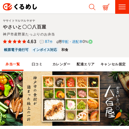
ヤサイトマルマルヤオヤ
やさいと〇〇八百屋
神戸市産野菜たっぷりのお弁当
4.63
87
0
早配・遅配率
%
件
帳票電子発行可
インボイス対応
和食
弁当一覧
口コミ
カレンダー
配達エリア
キャンセル規定