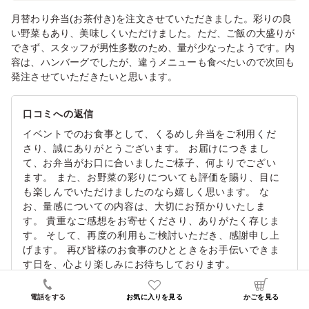
月替わり弁当(お茶付き)を注文させていただきました。彩りの良
い野菜もあり、美味しくいただけました。ただ、ご飯の大盛りが
できず、スタッフが男性多数のため、量が少なったようです。内
容は、ハンバーグでしたが、違うメニューも食べたいので次回も
発注させていただきたいと思います。
口コミへの返信
イベントでのお食事として、くるめし弁当をご利用くだ
さり、誠にありがとうございます。 お届けにつきまし
て、お弁当がお口に合いましたご様子、何よりでござい
ます。 また、お野菜の彩りについても評価を賜り、目に
も楽しんでいただけましたのなら嬉しく思います。 な
お、量感についての内容は、大切にお預かりいたしま
す。 貴重なご感想をお寄せくださり、ありがたく存じま
す。 そして、再度の利用もご検討いただき、感謝申し上
げます。 再び皆様のお食事のひとときをお手伝いできま
す日を、心より楽しみにお待ちしております。
電話をする
お気に入りを見る
かごを見る