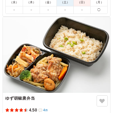
※季節により一部内容が変わる場合があります。
（水）
（木）
（金）
（土）
（日）
（月）
※国産特Aランク米を使用しています。
－
－
－
－
－
◯
5.0
宇宙エレベーターロボット競技会
野菜あんかけの和風ハンバーグは優しい味わいで、ジュー
シーなロース豚カツや脂の乗った鯖の塩焼きなど、主役級
のおかずが揃い踏みです。特に、しそ・鮭ちりめん・鶏ご
ぼうと、三種の味わいが楽しめるご飯は、おかずとの組み
合わせを考えるのが楽しく、最後まで飽きずに美味しくい
ただけました。
ご利用シーン：
イベント運営
›
イベントスタッフ
大阪府守口市松下町
2025/09/24
ゆず胡椒唐弁当
4.50
4
件