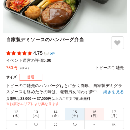
自家製デミソースのハンバーグ弁当
4.75
6
件
イベント運営の評価
5.00
750円
トビーのご馳走
（税込）
サイズ
普通
トビーのご馳走のハンバーグはとにかく肉厚。自家製デミグラ
スソースを絡めたその味は、老若男女問わず夢中になっちゃい
…続きを見る
ます！自慢の日替わり副菜とともにお楽しみください。
兵庫県
は
28,000 〜 37,000円
以上のご注文で配達無料
※お届けエリアにより異なります
※ご飯の種類を下記プルダウンよりお選びください。
12
13
14
15
16
17
（水）
（木）
（金）
（土）
（日）
（月）
5.0
－
◯
◯
◯
－
休