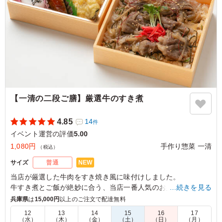
【一清の二段ご膳】厳選牛のすき煮
4.85
14
件
イベント運営の評価
5.00
1,080円
手作り惣菜 一清
（税込）
NEW
サイズ
普通
当店が厳選した牛肉をすき焼き風に味付けしました。
牛すき煮とご飯が絶妙に合う、当店一番人気のお弁当をお楽し
…続きを見る
み下さい。
兵庫県
は
15,000円
以上のご注文で配達無料
12
13
14
15
16
17
※夏季や時期、気候により食の安全を考慮し、傷みやすい食材
（水）
（木）
（金）
（土）
（日）
（月）