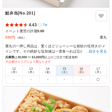
鮭弁当[No.201]
4.43
7
件
イベント運営の評価
5.00
930円
重丸
（税込）
重丸の一押し商品は、驚くほどジューシーな銀鮭の塩焼きがメ
インです。その絶妙な塩加減は一度食べれば忘れられません。
…続きを見る
そこに加わる和牛のしぐれ煮のボリューム感と、玉子焼きのや
兵庫県
は
30,000 〜 63,000円
以上のご注文で配達無料
わらかさが絶妙なハーモニーを奏でます。野菜炒めも見逃せま
※お届けエリアにより異なります
せんよ。
12
13
14
15
16
17
（水）
（木）
（金）
（土）
（日）
（月）
※季節により一部内容が変わる場合があります。
－
－
－
－
－
◯
※国産特A米を使用しています。
5.0
年配の人間が多かったので、人気でした。コスパ最高だと
思いました。鮭も大きく、副菜も思ったより量があり、満
足いく感じでした。みんな大満足で、次回もぜひ、注文し