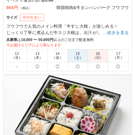
864円
韓国焼肉&牛タンハンバーグ フウフウ
（税込）
サイズ
やや大きい
フウフウで人気のメイン料理「牛すじ大根」が楽しめる！
じっくり丁寧に煮込んだ牛スジ大根は、出汁がしみ込んだ優し
…続きを見る
い味わいに仕上がっています。
兵庫県
は
10,000 〜 50,000円
以上のご注文で配達無料
バランスグッドなお弁当を様々なシーンでご利用ください。
※お届けエリアにより異なります
12
13
14
15
16
17
（水）
（木）
（金）
（土）
（日）
（月）
5.0
－
◯
◯
◯
◯
◯
もう何回もリピートしてます。韓国風のお弁当でなぜに牛
すじ大根？と思いながら頼んでみたら、美味しくって。
こちらのお弁当をお願いするときには欠かせないメニュー
となっています。注文者の1番のお気に入りです。
ご利用シーン：
イベント運営
›
イベントスタッフ
大阪府大阪市中央区本町橋
2026/05/25