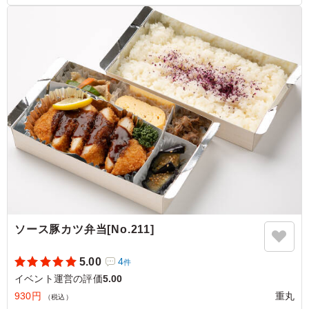
何回か注文していますが、発注者の勉強不足でご飯が複数
から選べると初めて気づき、今回はワカメご飯を選んだと
ころ、完食続出でした。フライドポテトが箸休めに丁度良
く、美味しく頂きました。
ご利用シーン：
イベント運営
›
試験
大阪府箕面市船場東
2025/07/17
ソース豚カツ弁当[No.211]
5.00
4
件
イベント運営の評価
5.00
930円
重丸
（税込）