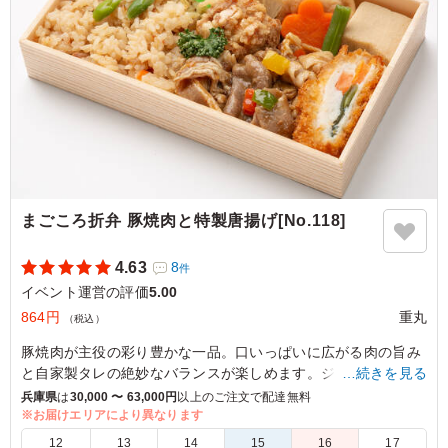
たいです。
ご利用シーン：
イベント運営
›
イベントスタッフ
大阪府豊中市長興寺南
2026/03/02
まごころ折弁 豚焼肉と特製唐揚げ[No.118]
4.63
8
件
イベント運営の評価
5.00
864円
重丸
（税込）
豚焼肉が主役の彩り豊かな一品。口いっぱいに広がる肉の旨み
と自家製タレの絶妙なバランスが楽しめます。ジューシーなか
…続きを見る
ら揚げやチキン野菜ロールなど、豊富なバラエティも魅力的。
兵庫県
は
30,000 〜 63,000円
以上のご注文で配達無料
さらに季節の煮物も味わい深く、ひとつひとつ丁寧に仕上げら
※お届けエリアにより異なります
れた美味しさに舌鼓を打つこと間違いなし。
12
13
14
15
16
17