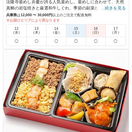
法隆寺釜めし弁慶が誇る人気釜めし。釜めしに合わせて、天然
真鯛の岩塩焼きと厳選和牛しぐれ、季節の副菜が堪能できる美
…続きを見る
味しいお弁当です！
兵庫県
は
12,000 〜 30,000円
以上のご注文で配達無料
※お届けエリアにより異なります
4.0
12
13
14
15
16
17
（水）
（木）
（金）
（土）
（日）
（月）
鯛の釜飯はテンションが上がるし人気でした。小ぶりです
◯
◯
◯
◯
◯
◯
が高級感もあり、鯛の味も美味しかったです。 卵焼きや
ほうれん草、にんじんで色鮮やかなのも嬉しいポイントで
した。
ご利用シーン：
イベント運営
›
舞台
大阪府大阪市中央区大阪城
2026/05/03