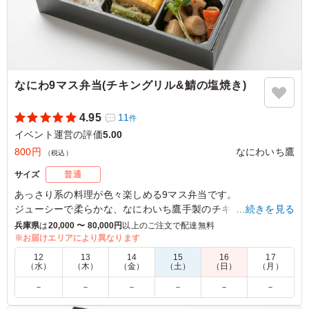
なにわ9マス弁当(チキングリル&鯖の塩焼き)
4.95
11
件
イベント運営の評価
5.00
800円
なにわいち鷹
（税込）
サイズ
普通
あっさり系の料理が色々楽しめる9マス弁当です。
ジューシーで柔らかな、なにわいち鷹手製のチキングリルと丁
…続きを見る
寧に焼き上げた鯖塩焼きをお楽しみください。
兵庫県
は
20,000 〜 80,000円
以上のご注文で配達無料
美味しさ・彩り・ボリューム全てを追求しお作りしておりま
※お届けエリアにより異なります
す。
12
13
14
15
16
17
（水）
（木）
（金）
（土）
（日）
（月）
4.5
－
－
－
－
－
－
色々なおかずが少しずつ入っているので、好き嫌いに悩ま