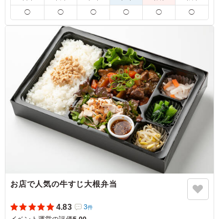
を別の内容に変更させていただく場合がございます。
◯
◯
◯
◯
◯
◯
5.0
大阪暁明館病院
若い男のスタッフにはボリューム不足だったようですが、
女性陣は満足だったようです。すき焼き重とおかず、デザ
ートまでついていてよかったです。
ご利用シーン：
イベント運営
›
イベントスタッフ
大阪府大阪市此花区西九条
2026/07/26
お店で人気の牛すじ大根弁当
4.83
3
件
イベント運営の評価
5.00