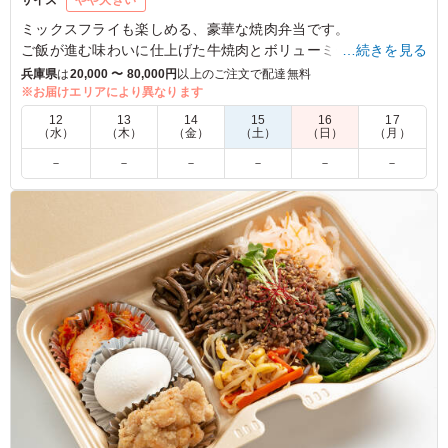
サイズ
やや大きい
ミックスフライも楽しめる、豪華な焼肉弁当です。
ご飯が進む味わいに仕上げた牛焼肉とボリューミーで美味しい
…続きを見る
フライをご賞味ください。
兵庫県
は
20,000 〜 80,000円
以上のご注文で配達無料
※お届けエリアにより異なります
4.5
12
13
14
15
16
17
（水）
（木）
（金）
（土）
（日）
（月）
お腹をすかせた猛獣の様な若手男性スタッフが、もくもく
－
－
－
－
－
－
と食べている姿を見受けました。若い子には、これくらい
のボリュームが必要なんだなぁと思いました。食べ終わっ
た後感想聞いてみると、とても満足ですとのご意見でし
た。
ご利用シーン：
イベント運営
›
展示会
大阪府大阪市住之江区南港北
2026/06/22