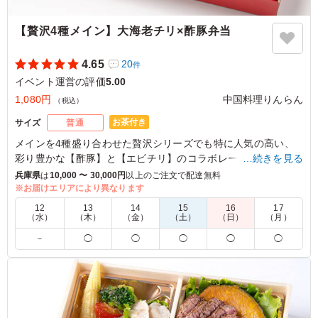
【贅沢4種メイン】大海老チリ×酢豚弁当
4.65
20
件
イベント運営の評価
5.00
1,080円
中国料理りんらん
（税込）
お茶付き
サイズ
普通
メインを4種盛り合わせた贅沢シリーズでも特に人気の高い、
彩り豊かな【酢豚】と【エビチリ】のコラボレーション。迷っ
…続きを見る
たらこちらでまず間違いありません。
兵庫県
は
10,000 〜 30,000円
以上のご注文で配達無料
※お届けエリアにより異なります
※ご飯の種類がお選びいただけます。プルダウンよりご選択く
12
13
14
15
16
17
ださい。
（水）
（木）
（金）
（土）
（日）
（月）
※340ml缶茶在庫切れの際、他の容量になることがあります。
－
◯
◯
◯
◯
◯
ご了承ください。
4.5
株式会社ゼネテック
酢豚・エビ・ささみ・春巻きなど、中華の主要なおかずの
他、3色丼（錦糸卵・肉そぼろ・キムチ）と、たくさんの