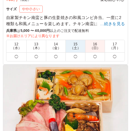
サイズ
やや小さい
自家製チキン南蛮と豚の生姜焼きの和風コンビ弁当。一度に2
種類も和風メニューを楽しめます。チキン南蛮は当店大人気メ
…続きを見る
ニューになっておりますので美味しいこと間違いなし！
兵庫県
は
5,000 〜 40,000円
以上のご注文で配達無料
※お届けエリアにより異なります
4.0
株式会社オリィーブ
12
13
14
15
16
17
（水）
（木）
（金）
（土）
（日）
（月）
からあげ弁当を注文しましたが、みなさん味もボリューム
◯
◯
◯
◯
◯
◯
もまずまず満足してくれていたと思います。 色々とお弁
当メニューもあったので、他のメニューのお弁当も食べて
みたいと思いました。
ご利用シーン：
イベント運営
›
イベントスタッフ
兵庫県加古郡播磨町東本荘
2026/04/05