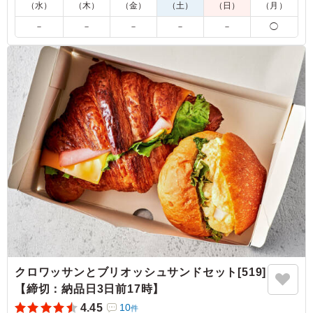
（水）
（木）
（金）
（土）
（日）
（月）
※季節により一部内容が変わる場合があります。
－
－
－
－
－
◯
※国産特A米を使用しています。
5.0
株式会社AAB
炊き込みご飯は、濃い味ではなく、あっさり、ふっくらと
して大変おいしかったです。おかずの豚焼肉のたれがおい
しく、ごはんがすすみました、さらに唐揚げも入ってい
て、満足感がありました。副菜もバランスよく入ってい
て、満足感が高かったです。
ご利用シーン：
イベント運営
›
イベントスタッフ
大阪府大阪市都島区東野田町
2025/10/28
クロワッサンとブリオッシュサンドセット[519]
【締切：納品日3日前17時】
4.45
10
件