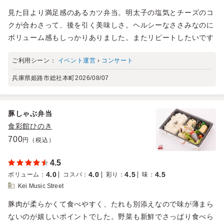
見た目より満足感のあるカツ弁当。明太子の塩気とチーズのコ
クが合わさって、後を引く美味しさ。ヘルシーなささみなのに
ボリューム感もしっかりありました。またリピートしたいです
ご利用シーン：
イベント運営
›
コンサート
兵庫県姫路市総社本町
2026/08/07
豚しゃぶ弁当
食彩館ひのき
700
円（税込）
4.5
4.0
4.0
4.5
4.5
ボリューム
：
コスパ
：
彩り
：
味
：
Kei Music Street
豚肉が柔らかくて食べやすく、たれも別添えなので味が薄まら
ないのが嬉しいポイントでした。野菜も新鮮でさっぱり食べら