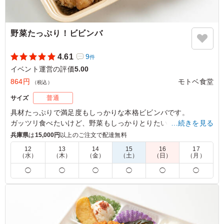
野菜たっぷり！ビビンバ
4.61
9
件
イベント運営の評価
5.00
864円
モトベ食堂
（税込）
サイズ
普通
具材たっぷりで満足度もしっかりな本格ビビンバです。
ガッツリ食べたいけど、野菜もしっかりとりたい！そんなニー
…続きを見る
ズに合致するワンプレートが完成しました。
兵庫県
は
15,000円
以上のご注文で配達無料
是非お試しください。
12
13
14
15
16
17
（水）
（木）
（金）
（土）
（日）
（月）
※夏季や時期、気候により食の安全を考慮し、傷みやすい食材
◯
◯
◯
◯
◯
◯
を別の内容に変更させていただく場合がございます。
5.0
人気だろうなと思って1番多めに発注しましたがすぐなく
なりました！ ビビンバにしっかり温泉卵はいってるのが