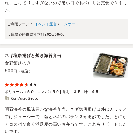
れ、こってりしすぎないので暑い日でもペロリと完食できまし
た。
ご利用シーン：
イベント運営
›
コンサート
兵庫県姫路市総社本町
2026/08/06
ネギ塩唐揚げと焼き海苔弁当
食彩館ひのき
600
円（税込）
4.5
5.0
5.0
3.5
4.5
ボリューム
：
コスパ
：
彩り
：
味
：
Kei Music Street
明石海苔の風味豊かな海苔弁当。ネギ塩唐揚げは外はカリッと
中はジューシーで、塩とネギのバランスが絶妙でした。とにか
くコスパが良く満足度の高いお弁当です。これもリピートした
いです。