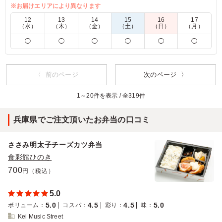
※お届けエリアにより異なります
5.0
Fuze（フューズ）
12
13
14
15
16
17
（水）
（木）
（金）
（土）
（日）
（月）
おかずはどれもおいしく、ご飯にのっているそぼろも味が
◯
◯
◯
◯
◯
◯
濃い目で進みます。 ステーキにはわさびも添えられかな
りアクセントになっていました。 リピート確実です。
ご利用シーン：
イベント運営
›
イベントスタッフ
〈 前のページ
次のページ 〉
大阪府大阪市住之江区南港北
2025/06/07
1～20件を表示 / 全319件
兵庫県でご注文頂いたお弁当の口コミ
ささみ明太子チーズカツ弁当
食彩館ひのき
700
円（税込）
5.0
5.0
4.5
4.5
5.0
ボリューム
：
コスパ
：
彩り
：
味
：
Kei Music Street