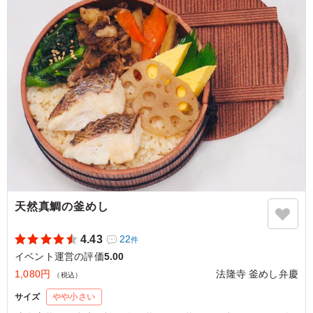
ご利用シーン：
イベント運営
›
展示会
奈良県橿原市土橋町
2025/06/01
天然真鯛の釜めし
4.43
22
件
イベント運営の評価
5.00
1,080円
法隆寺 釜めし弁慶
（税込）
サイズ
やや小さい