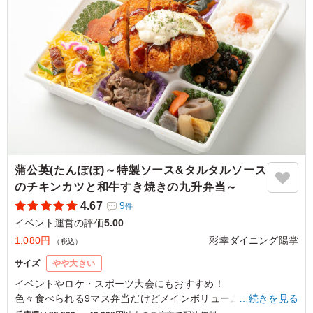
最高です！！
ご利用シーン：
イベント運営
›
イベントスタッフ
大阪府大阪市住之江区泉
2026/08/01
蒲公英(たんぽぽ)～特製ソース&タルタルソース
のチキンカツと和牛すき焼きの九升弁当～
4.67
9
件
イベント運営の評価
5.00
1,080円
彩幸ダイニング陽掌
（税込）
サイズ
やや大きい
イベントやロケ・スポーツ大会にもおすすめ！
色々食べられる9マス弁当だけどメインボリュームはしっかり
…続きを見る