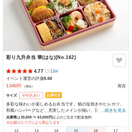
彩り九升弁当 華(はな)[No.162]
4.77
13
件
イベント運営の評価
5.00
1,080円
寅吉
（税込）
お茶付き
サイズ
やや大きい
多彩な味わいが楽しめるお弁当です。鯖の塩焼きやヒレカツ、
和風ハンバーグなど、充実したメインが揃い、贅沢なひととき
…続きを見る
を演出します。会議やセミナーにぴったりな一品。寅吉の心を
兵庫県
は
30,000 〜 63,000円
以上のご注文で配達無料
込めたお弁当をぜひお楽しみください。
※お届けエリアにより異なります
12
13
14
15
16
17