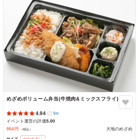
なくて、良かったです。 あえて難を言えば、鯖の部位に
よっては小骨が多かったことぐらいです。是非また注文し
たいです。
ご利用シーン：
イベント運営
›
お祭り
大阪府豊中市玉井町
2025/10/28
めざめボリューム弁当(牛焼肉&ミックスフライ)
4.94
9
件
イベント運営の評価
5.00
864円
大地のめざめ
（税込）