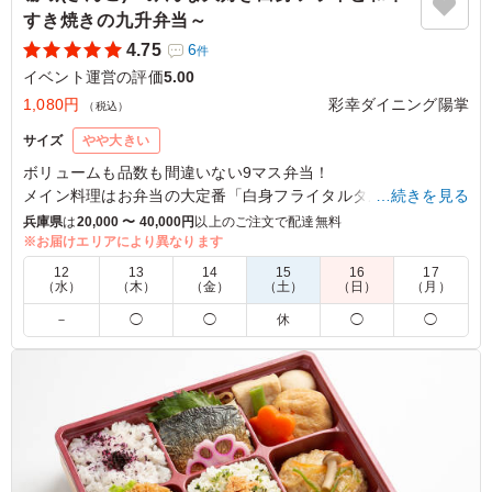
すき焼きの九升弁当～
4.75
6
件
イベント運営の評価
5.00
1,080円
彩幸ダイニング陽掌
（税込）
サイズ
やや大きい
ボリュームも品数も間違いない9マス弁当！
メイン料理はお弁当の大定番「白身フライタルタルソース」
…続きを見る
和牛すき焼きをはじめ、ハイクオリティなお惣菜と共にお楽し
兵庫県
は
20,000 〜 40,000円
以上のご注文で配達無料
みください。
※お届けエリアにより異なります
12
13
14
15
16
17
（水）
（木）
（金）
（土）
（日）
（月）
5.0
日本英語検定協会
－
◯
◯
休
◯
◯
細かいところまで気を使って料理されています。見た目も
良く、美味しくいただきました。
ご利用シーン：
イベント運営
›
イベントスタッフ
奈良県奈良市中登美ケ丘
2025/06/03