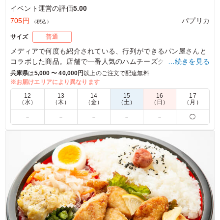
イベント運営の評価
5.00
705円
パプリカ
（税込）
サイズ
普通
メディアで何度も紹介されている、行列ができるパン屋さんと
コラボした商品。店舗で一番人気のハムチーズクロワッサンサ
…続きを見る
ンドと、フワッフワでとろける口どけのブリオッシュで、フレ
兵庫県
は
5,000 〜 40,000円
以上のご注文で配達無料
ッシュな玉子をサンドしたブリオッシュサンドのセット。クロ
※お届けエリアにより異なります
ワッサンもブリオッシュも毎朝焼きたてのもので作っていま
12
13
14
15
16
17
す。
（水）
（木）
（金）
（土）
（日）
（月）
－
－
－
－
－
◯
5.0
株式会社Ｓｔｙｌｅ Ｕｐ
いろんなメニューや、バランスも良くてよかったです。あ
えて言うのでしたら、もっと違うメニューを増やしてほし
いのと、簡単なサブメニュー的な物も欲しいです。フライ
ドポテトなど
ご利用シーン：
イベント運営
›
お祭り
大阪府大阪市生野区中川西
2025/12/01