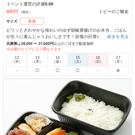
イベント運営の評価
5.00
800円
トビーのご馳走
（税込）
サイズ
普通
ピリッとさわやかな味わいのゆず胡椒唐揚げのお弁当。ごはん
が次々に進んじゃうおいしさです！自慢の日替わり副菜ととも
…続きを見る
にぜひお楽しみください。
兵庫県
は
28,000 〜 37,000円
以上のご注文で配達無料
※お届けエリアにより異なります
※ご飯の種類を下記プルダウンよりお選びください。
12
13
14
15
16
17
※画像のご飯は「そぼろと枝豆の混ぜご飯(+30円)」です。
（水）
（木）
（金）
（土）
（日）
（月）
－
◯
◯
◯
－
休
5.0
2段のお弁当箱にぎっしりと味付けご飯とおかずが詰まっ
ていて、見た目にも食欲をそそるお弁当でした。それぞれ
の料理は丁寧に調理させており、全員完食していた様子で
した。
ご利用シーン：
イベント運営
›
試験
大阪府箕面市船場東
2025/11/12