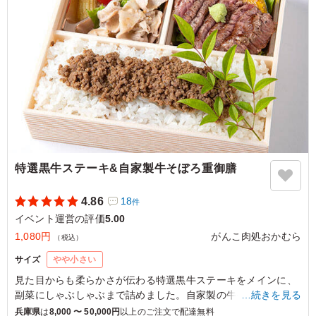
味をひとつの弁当で味わうことができて満足です。一緒に
食べた方々にはとても好評でした。
ご利用シーン：
イベント運営
›
展示会
大阪府大阪市住之江区南港北
2024/04/13
特選黒牛ステーキ&自家製牛そぼろ重御膳
4.86
18
件
イベント運営の評価
5.00
1,080円
がんこ肉処おかむら
（税込）
サイズ
やや小さい
見た目からも柔らかさが伝わる特選黒牛ステーキをメインに、
副菜にしゃぶしゃぶまで詰めました。自家製の牛そぼろは当店
…続きを見る
特製の味付けでご飯との相性も抜群です。ご賞味ください。
兵庫県
は
8,000 〜 50,000円
以上のご注文で配達無料