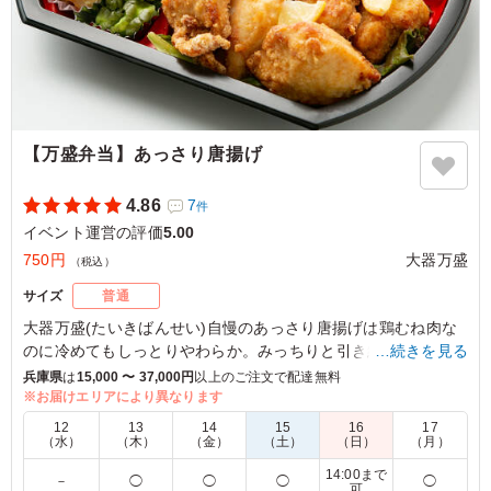
【万盛弁当】あっさり唐揚げ
4.86
7
件
イベント運営の評価
5.00
750円
大器万盛
（税込）
サイズ
普通
大器万盛(たいきばんせい)自慢のあっさり唐揚げは鶏むね肉な
のに冷めてもしっとりやわらか。みっちりと引き締まったお肉
…続きを見る
が特徴です。噛み応え抜群の食感をお楽しみください！
兵庫県
は
15,000 〜 37,000円
以上のご注文で配達無料
※お届けエリアにより異なります
5.0
淀川河川公園管理センター
12
13
14
15
16
17
（水）
（木）
（金）
（土）
（日）
（月）
イベントボランティアさん用に購入したため味は確認して
14:00まで
いませんが、若い専門学生さんも満足の量で、年齢の高い
－
◯
◯
◯
◯
可