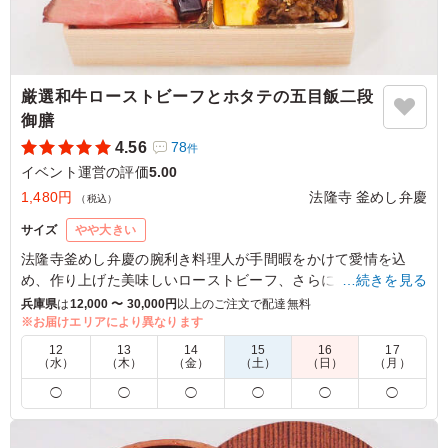
厳選和牛ローストビーフとホタテの五目飯二段
御膳
4.56
78
件
イベント運営の評価
5.00
1,480円
法隆寺 釜めし弁慶
（税込）
サイズ
やや大きい
法隆寺釜めし弁慶の腕利き料理人が手間暇をかけて愛情を込
め、作り上げた美味しいローストビーフ、さらにご飯の上に旨
…続きを見る
味あふれるホタテが、ご飯との相性抜群です。
兵庫県
は
12,000 〜 30,000円
以上のご注文で配達無料
※お届けエリアにより異なります
5.0
12
13
14
15
16
17
（水）
（木）
（金）
（土）
（日）
（月）
肉厚ホタテの五目飯とローストビーフという文言だけで興
◯
◯
◯
◯
◯
◯
味をもってもらえるお弁当で、とても人気でした。彩りも
良くボリューム満点で美味しくいただけましたので満足し
ています。