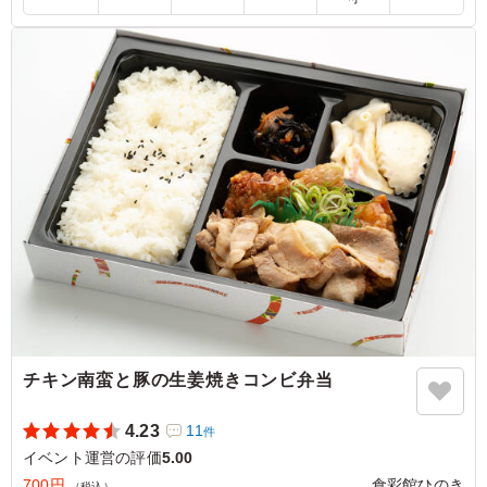
ボランティアさんにも揚げ物ですが食べやすく喜んでいた
だけました。 また、利用させていただきます、ありがと
うございました。
ご利用シーン：
イベント運営
›
イベントスタッフ
大阪府枚方市桜町
2024/11/11
チキン南蛮と豚の生姜焼きコンビ弁当
4.23
11
件
イベント運営の評価
5.00
700円
食彩館ひのき
（税込）