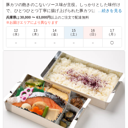
豚カツの飽きのこないソース味が主役。しっかりとした味付け
で、ひとつひとつ丁寧に揚げ上げられた豚カツは、口の中で広
…続きを見る
がる旨味を感じていただけます。玉子焼きやナス煮、野菜炒め
兵庫県
は
30,000 〜 63,000円
以上のご注文で配達無料
など、バランスの良い彩り豊かなおかずもご一緒に。
※お届けエリアにより異なります
12
13
14
15
16
17
※季節により一部内容が変わる場合があります。
（水）
（木）
（金）
（土）
（日）
（月）
※国産特A米を使用しています。
－
－
－
－
－
◯
5.0
大阪教務支庁
学生の夕食弁当に選択しました。とんかつが冷凍っぽくな
くて美味しく、付け合わせのおかずも、とてもおいしかっ
たです。おかずと御飯が分かれているのが非常に良いと思
います。彩りもよかったです。
ご利用シーン：
イベント運営
›
合宿
大阪府大阪市天王寺区小宮町
2025/08/03