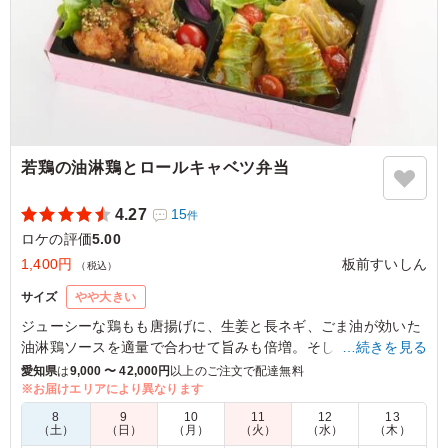
若鶏の油淋鶏とロールキャベツ弁当
4.27
15
件
ロケの評価
5.00
1,400円
板前すいしん
（税込）
サイズ
やや大きい
ジューシーな鶏もも唐揚げに、生姜と長ネギ、ごま油が効いた
油淋鶏ソースを適量で合わせて旨みも倍増。そして、トマソー
…続きを見る
スでじっくり煮込んだロールキャベツは家庭の味。お腹に優し
愛知県
は
9,000 〜 42,000円
以上のご注文で配達無料
く親しみやすい副菜も添えてある、アットホーム弁当です。
※お届けエリアにより異なります
8
9
10
11
12
13
（土）
（日）
（月）
（火）
（水）
（木）
5.0