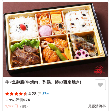
おいしかったです。
ご利用シーン：
ロケ・撮影
›
ロケ
愛知県名古屋市東区東桜
2024/11/26
牛×魚御膳(牛焼肉、酢鶏、鰆の西京焼き)
4.28
37
件
ロケの評価
4.75
1,188円
尾張清流亭
（税込）