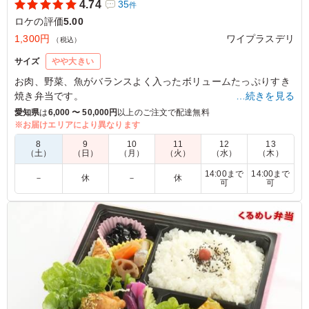
4.74
35
件
ロケの評価
5.00
1,300円
ワイプラスデリ
（税込）
サイズ
やや大きい
お肉、野菜、魚がバランスよく入ったボリュームたっぷりすき
焼き弁当です。
…続きを見る
自家製の美味しい副菜も、お弁当に彩りを添えています！
愛知県
は
6,000 〜 50,000円
以上のご注文で配達無料
※お届けエリアにより異なります
5.0
Spin One Studio
8
9
10
11
12
13
（土）
（日）
（月）
（火）
（水）
（木）
ご飯の量は適量。 男女共に満足は間違いない。 牛好き煮
14:00まで
14:00まで
込みは肉が固くなっておらず、使用する肉の部位もしっか
－
休
－
休
可
可
り検討して採用されている事がしっかり分かる。 煮物・
ひじきの味付けも「おふくろの味」を連想される優しい味
付け。 薄味というわけではなく、しっかり染みた味付け
という意味。
ご利用シーン：
ロケ・撮影
›
ロケ
愛知県名古屋市中区栄
2022/02/25