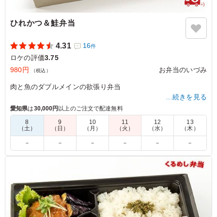
ひれかつ＆鮭弁当
4.31
16
件
ロケの評価
3.75
980円
お弁当のいづみ
（税込）
肉と魚のダブルメインの欲張り弁当
…続きを見る
愛知県
は
30,000円
以上のご注文で配達無料
4.5
株式会社クリックス
8
9
10
11
12
13
（土）
（日）
（月）
（火）
（水）
（木）
ひれかつと鮭という、ある意味王道で新鮮味は無いのです
が、そこは安心・定番の黄金コンビで期待を裏切らない美
－
－
－
－
－
－
味しさでした。 どちらかというと若い世代に人気のよう
でした。お弁当で食べる鮭って本当に格別だと思います。
ご利用シーン：
ロケ・撮影
›
ロケ
静岡県磐田市新貝
2022/10/26