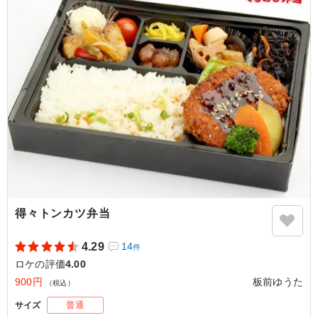
4.0
株式会社名古屋テレビ映像
女性スタッフも何人かおられたので、ヘルシーにかつ彩ら
れた弁当を注文いたしました。 大変好評の弁当で、その
甲斐もあって無事に撮影を乗り切ることができたので良か
ったです。 次回もお願いします。
ご利用シーン：
ロケ・撮影
›
ロケ
愛知県豊川市南千両
2022/06/27
得々トンカツ弁当
4.29
14
件
ロケの評価
4.00
900円
板前ゆうた
（税込）
サイズ
普通