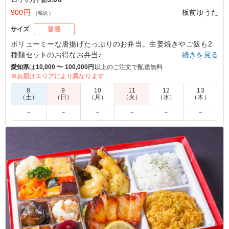
900円
板前ゆうた
（税込）
サイズ
普通
ボリューミーな唐揚げたっぷりのお弁当。生姜焼きやご飯も2
種類セットのお得なお弁当♪
…続きを見る
愛知県
は
10,000 〜 100,000円
以上のご注文で配達無料
※お届けエリアにより異なります
5.0
8
9
10
11
12
13
唐揚げ弁当は永遠の定番メニューであり人気なので欠かせ
（土）
（日）
（月）
（火）
（水）
（木）
ません。唐揚げに加えて生姜焼きも。冷めたご飯の場合白
－
－
－
－
－
－
米だけですと進まず残ってしまうことがありますが、白米
と炊き込みご飯で味の変化が楽しめて良かったです。
ご利用シーン：
ロケ・撮影
›
ロケ
愛知県名古屋市熱田区大宝
2022/06/29