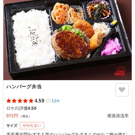
見た目は最高！味も最高ですがコスパと量が少し不満で
す。男性だと米の量がもう少し多いと満足かもしれませ
ん。あと宅配無料になる合計の料金ももう少し下がると気
軽に注文できます。
ご利用シーン：
ロケ・撮影
›
ロケ
愛知県犬山市羽黒摺墨
2022/08/29
ハンバーグ弁当
4.59
11
件
ロケの評価
4.50
972円
尾張清流亭
（税込）
サイズ
やや大きい
老若男女問わず大人気のハンバーグを大きくのせたご飯が進む