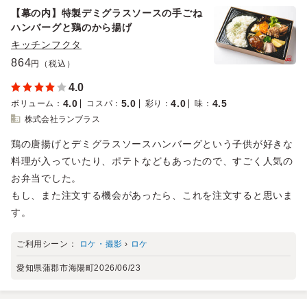
【幕の内】特製デミグラスソースの手ごね
ハンバーグと鶏のから揚げ
キッチンフクタ
864
円（税込）
4.0
4.0
5.0
4.0
4.5
ボリューム
：
コスパ
：
彩り
：
味
：
株式会社ランブラス
鶏の唐揚げとデミグラスソースハンバーグという子供が好きな
料理が入っていたり、ポテトなどもあったので、すごく人気の
お弁当でした。
もし、また注文する機会があったら、これを注文すると思いま
す。
ご利用シーン：
ロケ・撮影
›
ロケ
愛知県蒲郡市海陽町
2026/06/23