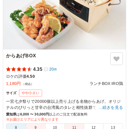
からあげBOX
4.35
20
件
ロケの評価
4.50
1,180円
ランチBOX IRO鶏
（税込）
サイズ
やや小さい
一宮七夕祭りで20000個以上売り上げる名物からあげ。オリジ
ナルのぴりっと甘辛の台湾風のタレと相性抜群で人気です。鶏
…続きを見る
肉もパリパリジューシー感満載です。コンパクトサイズのラン
愛知県
は
6,000 〜 30,000円
以上のご注文で配達無料
チBOXです！
※お届けエリアにより異なります
8
9
10
11
12
13