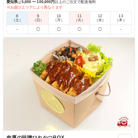
お出汁の餡かけふわふわのお豆腐の真丈や香り豊かな柚子なま
愛知県
は
5,000 〜 100,000円
以上のご注文で配達無料
す、黒豆、人参の金平、お出汁をたっぷり含んだネギ入り出汁
※お届けエリアにより異なります
巻き玉子等の京風おばんざいとご一緒にお楽しみいただけま
8
9
10
11
12
13
す。
（土）
（日）
（月）
（火）
（水）
（木）
－
◯
◯
◯
◯
－
5.0
今回の中で、男性人気NO１でした。「玉子とじ」とはあ
りますが写真の通り上半分は玉子がかかっていないタイプ
です。副菜もどれも手が込んでいて種類も多いので、見た
目から楽しめます。
ご利用シーン：
ロケ・撮影
›
ロケ
愛知県名古屋市千種区東山元町
2022/04/17
肉厚の味噌ひれかつBOX