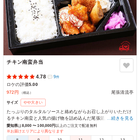
チキン南蛮弁当
4.78
9
件
ロケの評価
5.00
972円
尾張清流亭
（税込）
サイズ
やや大きい
たっぷりのタルタルソースと絡めながらお召し上がりいただけ
るチキン南蛮と人気の揚げ物を詰め込んだ尾張清流亭特製チキ
…続きを見る
ン南蛮弁当です。
愛知県
は
8,000 〜 100,000円
以上のご注文で配達無料
※お届けエリアにより異なります
5.0