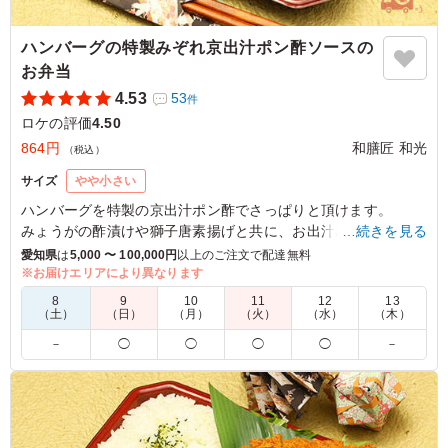
ハンバーグの特製みぞれ京出汁ポン酢ソースの
お弁当
4.53
53
件
ロケの評価
4.50
864円
和膳匠 和光
（税込）
サイズ
やや小さい
ハンバーグを特製の京出汁ポン酢でさっぱりと頂けます。
みょうがの酢漬けや獅子唐素揚げと共に、お出汁の餡かけふわ
…続きを見る
ふわのお豆腐の真丈や香り豊かな柚子なます、黒豆、人参の金
愛知県
は
5,000 〜 100,000円
以上のご注文で配達無料
平、お出汁をたっぷり含んだネギ入り出汁巻き玉子等の京風お
※お届けエリアにより異なります
ばんざいとご一緒にお楽しみいただけます。
8
9
10
11
12
13
（土）
（日）
（月）
（火）
（水）
（木）
5.0
－
◯
◯
◯
◯
－
注文する際は、少し小さめかと思いましたが、女性にはち
ょうどいいボリュームのお弁当でした。このボリューム、
質でこのお値段はとてもリーズナブルだと感じました。ま
た注文したいと思います。