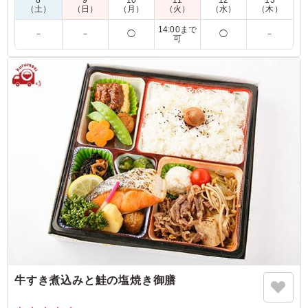
8
9
10
11
12
13
（土）
（日）
（月）
（火）
（水）
（木）
こちらも男性人気でした。 コスパも良く、ボリューミー
14:00まで
のお弁当でした。 冷めてもお肉が美味しく食べれて、 お
－
－
◯
◯
－
可
肉以外にも揚げ物があり 満足していただけるお弁当でし
た。 また使わせていただきます。
ご利用シーン：
ロケ・撮影
›
ロケ
愛知県名古屋市港区大江町
2024/03/26
牛すき煮込みと鮭の塩焼き御膳