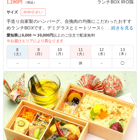
1,280円
ランチBOX IRO鶏
（税込）
サイズ
やや小さい
手造り自家製のハンバーグ。合挽肉の均衡にこだわったおすす
めランチBOXです。デミグラスとミートソースをブレンドした
…続きを見る
特製ソースが癖になる味です。リピート率ナンバー1。コンパ
愛知県
は
6,000 〜 30,000円
以上のご注文で配達無料
クトサイズのランチBOXです！
※お届けエリアにより異なります
8
9
10
11
12
13
（土）
（日）
（月）
（火）
（水）
（木）
5.0
株式会社映像ボックス
－
－
－
休
－
◯
ハンバーグ弁当はデミグラスソースがまた最高でした。
ここのお弁当何を食べてもおいしかったです。 ハンバー
グは厚さもあり、中には玉ねぎがシャキシャキ入ってお
り、食べ応えありました！
ご利用シーン：
ロケ・撮影
›
ロケ
愛知県名古屋市天白区天白町野並
2021/02/17