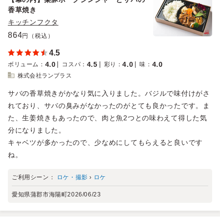
香草焼き
キッチンフクタ
864
円（税込）
4.5
4.0
4.5
4.0
4.0
ボリューム
：
コスパ
：
彩り
：
味
：
株式会社ランブラス
サバの香草焼きがかなり気に入りました。バジルで味付けがさ
れており、サバの臭みがなかったのがとても良かったです。ま
た、生姜焼きもあったので、肉と魚2つとの味わえて得した気
分になりました。
キャベツが多かったので、少なめにしてもらえると良いです
ね。
ご利用シーン：
ロケ・撮影
›
ロケ
愛知県蒲郡市海陽町
2026/06/23