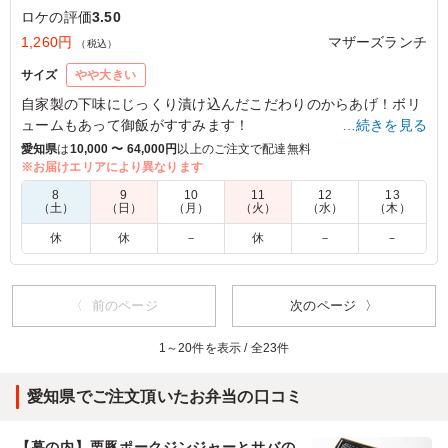
ロケの評価
3.50
1,260円
マザーズランチ
（税込）
サイズ
やや大きい
自家製の下味にじっくり漬け込んだこだわりのからあげ！ボリ
ュームもあって御飯がすすみます！
…続きを見る
愛知県
は
10,000 〜 64,000円
以上のご注文で配達無料
※お届けエリアにより異なります
5.0
8
9
10
11
12
13
男性が多めの現場だったため、唐揚げは人気でした。副菜
（土）
（日）
（月）
（火）
（水）
（木）
の種類も豊富かつご飯もふっくらしていて、冷めても美味
休
休
－
休
－
－
しいお弁当でした。全体的な彩りも鮮やかで、よかったで
す。
ご利用シーン：
ロケ・撮影
›
ロケ
〈 前のページ
次のページ 〉
愛知県名古屋市南区弥次ヱ町
2026/06/10
1～20件を表示 / 全23件
愛知県でご注文頂いたお弁当の口コミ
【幕の内】栗豚ポークジンジャーとサバの