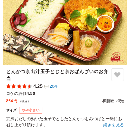
ご利用シーン：
ロケ・撮影
›
ロケ
愛知県名古屋市中区大須
2026/02/18
とんかつ京出汁玉子とじと京おばんざいのお弁
当
4.25
20
件
ロケの評価
4.50
864円
和膳匠 和光
（税込）
サイズ
やや小さい
京風おだしの効いた玉子でとじたとんかつをみつばと一緒にお
召し上がり頂けます。
…続きを見る