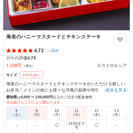
海老のハニーマスタードとチキンステーキ
4.73
15
件
ロケの評価
4.75
1,188円
ビストロルシア
（税込）
サイズ
やや大きい
海老のハニーマスタードとチキンステーキがいただける嬉しい
お弁当！メインの他にも様々な洋風の副菜や特製のドライカレ
…続きを見る
ーが入っており、見た目も楽しめます。
愛知県
は
8,000 〜 100,000円
以上のご注文で配達無料
※お届けエリアにより異なります
5.0
東海テレビ
8
9
10
11
12
13
（土）
（日）
（月）
（火）
（水）
（木）
ダブルメインということでとにかくおかずが豪華で大満足
14:00まで
の量と内容でした。ハニーマスタードもチキンステーキも
－
－
◯
◯
－
可
どちらも弁当に最適な味付けでおかずも彩華やかでとても