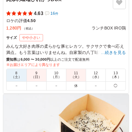
4.63
16
件
ロケの評価
4.50
1,280円
ランチBOX IRO鶏
（税込）
サイズ
やや小さい
みんな大好き肉厚の柔らかな豚ヒレカツ。サクサクで食べ応え
満点。もう言葉はいりませんね。自家製の八丁味噌ソースなの
…続きを見る
で、名古屋名物が食べたいお客様などに大変人気があります。
愛知県
は
6,000 〜 30,000円
以上のご注文で配達無料
コンパクトサイズのランチBOXです！
※お届けエリアにより異なります
8
9
10
11
12
13
（土）
（日）
（月）
（火）
（水）
（木）
5.0
株式会社映像ボックス
－
－
－
休
－
◯
おかずも美味しく本当に満足でした。 ご飯もただの白飯
ではなく、ゴマがかかっており、見た目も器がかわいく最
高でした。 ピクニックのようにルンルン持ち運べます！
おすすめです。
ご利用シーン：
ロケ・撮影
›
ロケ
愛知県名古屋市天白区天白町野並
2021/02/17