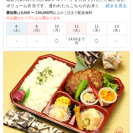
ボリューム弁当です。迷われたらこちらのお弁当を選べば間違
…続きを見る
いなし！
愛知県
は
8,000 〜 100,000円
以上のご注文で配達無料
※お届けエリアにより異なります
4.0
8
9
10
11
12
13
（土）
（日）
（月）
（火）
（水）
（木）
ハンバーグのソースがとてもおいしくて、ご飯が進みまし
14:00まで
た。男性スタッフには少し軽めのボリュームだったかもし
－
－
◯
◯
－
可
れません…。ハンバーグの成形が型にはめたような感じで
手作り感が感じられなかったですが、全体的に満足です！
ご利用シーン：
ロケ・撮影
›
ロケ
愛知県名古屋市中村区平池町
2022/08/31