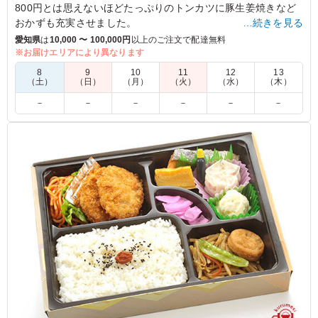
800円とは思えないほどたっぷりのトンカツに豚生姜焼きなど
おかずも充実させました。
…続きを見る
愛知県
は
10,000 〜 100,000円
以上のご注文で配達無料
※お届けエリアにより異なります
4.5
8
9
10
11
12
13
トンカツ弁当は唐揚げの次に人気でした。男性メンバーが
（土）
（日）
（月）
（火）
（水）
（木）
多いのでガッツリと食べ応えのあるお弁当。白米と炊き込
－
－
－
－
－
－
みご飯のコンビも楽しめます。副菜の豚生姜焼きが豚肉以
外になればよりバランスが良くなるのでは思います。
ご利用シーン：
ロケ・撮影
›
ロケ
愛知県名古屋市熱田区大宝
2022/06/29