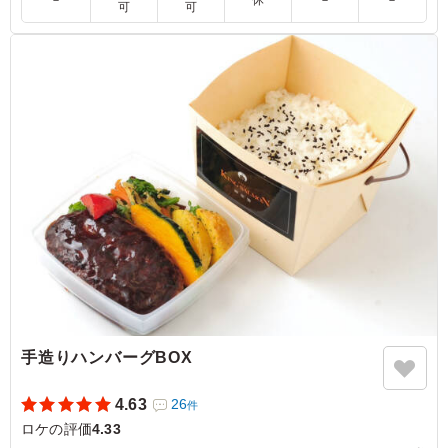
可
可
た。 思ったとおりみんなも満足してくれて、美味しかっ
たよと喜んでもらえました。 ご飯の量もちょうど良く、
ぜんたいのボリュームもいいと思います。
ご利用シーン：
ロケ・撮影
›
ロケ
愛知県春日井市明知町
2022/07/23
手造りハンバーグBOX
4.63
26
件
ロケの評価
4.33