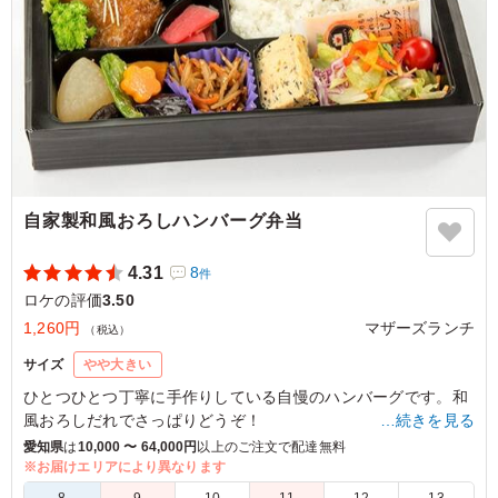
自家製和風おろしハンバーグ弁当
4.31
8
件
ロケの評価
3.50
1,260円
マザーズランチ
（税込）
サイズ
やや大きい
ひとつひとつ丁寧に手作りしている自慢のハンバーグです。和
風おろしだれでさっぱりどうぞ！
…続きを見る
愛知県
は
10,000 〜 64,000円
以上のご注文で配達無料
※お届けエリアにより異なります
5.0
8
9
10
11
12
13