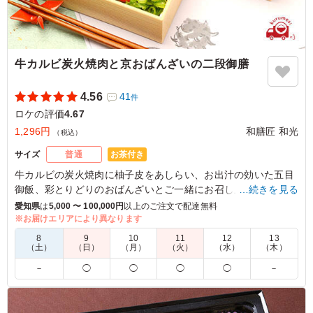
牛カルビ炭火焼肉と京おばんざいの二段御膳
4.56
41
件
ロケの評価
4.67
1,296円
和膳匠 和光
（税込）
お茶付き
サイズ
普通
牛カルビの炭火焼肉に柚子皮をあしらい、お出汁の効いた五目
御飯、彩とりどりのおばんざいとご一緒にお召し上がりいただ
…続きを見る
ける豪華な二段幕の内御膳をリーズナブルなお値段で再現いた
愛知県
は
5,000 〜 100,000円
以上のご注文で配達無料
しました。
※お届けエリアにより異なります
8
9
10
11
12
13
※五目御飯のあしらいに使用している人参の形は「春夏：梅
（土）
（日）
（月）
（火）
（水）
（木）
花」・「秋冬：紅葉」となります。
－
◯
◯
◯
◯
－
5.0
名古屋テレビ事業