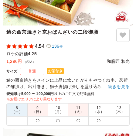
鰆の西京焼きと京おばんざいの二段御膳
4.54
136
件
ロケの評価
4.25
1,296円
和膳匠 和光
（税込）
お茶付き
サイズ
普通
鰆の西京焼きをメインに上品に炊いたがんもやつくね串、茗荷
の酢漬け、出汁巻き、獅子唐揚げ浸しを盛り込みました。
…続きを見る
お出汁の効いた五目御飯、彩とりどりのおばんざいとご一緒に
愛知県
は
5,000 〜 100,000円
以上のご注文で配達無料
お召し上がりいただける豪華な二段幕の内御膳をリーズナブル
※お届けエリアにより異なります
なお値段で再現いたしました。
8
9
10
11
12
13
（土）
（日）
（月）
（火）
（水）
（木）
※五目御飯のあしらいに使用している人参の形は「春夏：梅
－
◯
◯
◯
◯
－
花」・「秋冬：紅葉」となります。