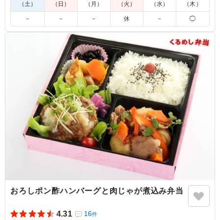
（土）
（日）
（月）
（火）
（水）
（木）
4.5
東海テレビ
－
－
－
休
－
◯
しっかりとした味付けで男性陣にも非常に好評となってお
ります。見た目だけでなく、味も美味しくて、女性も喜ん
でいました。今後も頼みたいと思うちょうど良いボリュー
ムでした。
ご利用シーン：
ロケ・撮影
›
ロケ
愛知県名古屋市東区東桜
2024/08/01
おろしポン酢ハンバーグと肉じゃが煮込み弁当
4.31
16
件