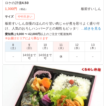
ロケの評価
4.50
1,300円
板前すいしん
（税込）
サイズ
やや大きい
板前すいしん自慢のほんのり甘い肉じゃが煮を彩りよく盛り付
け、人気のおろしハンバーグとの相性もピッタリ。お腹に優し
…続きを見る
い副菜も添えてあります。お肉とお野菜をしっかり組み合わせ
愛知県
は
9,000 〜 42,000円
以上のご注文で配達無料
た肉系ガッツリ派にはオススメのお弁当です。
※お届けエリアにより異なります
8
9
10
11
12
13
（土）
（日）
（月）
（火）
（水）
（木）
5.0
14:00まで
14:00まで
暑い日の外でのお弁当だったのですが、ハンバーグもおろ
－
休
－
－
可
可
しポン酢でさっぱり食べられジューシーで、肉じゃがもゴ
ロゴロしたじゃがいもが四つも入っておりボリューム満点
でした。スタッフみんなも完食してくれ、高評価でした。
ご利用シーン：
ロケ・撮影
›
ロケ
愛知県春日井市明知町
2022/07/23