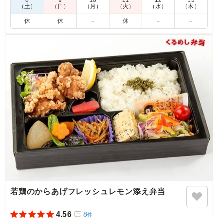
男性が多めの現場だったため、ハンバーグは一番人気でし
（土）
（日）
（月）
（火）
（水）
（木）
た。副菜の種類も豊富かつご飯もふっくらしていて、冷め
休
休
－
休
－
－
ても美味しいお弁当でした。全体的な彩りも鮮やかで、よ
かったです。
ご利用シーン：
ロケ・撮影
›
ロケ
愛知県名古屋市南区弥次ヱ町
2026/06/10
若鶏のからあげフレッシュレモン添え弁当
4.56
8
件