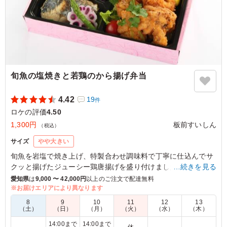
旬魚の塩焼きと若鶏のから揚げ弁当
4.42
19
件
ロケの評価
4.50
1,300円
板前すいしん
（税込）
サイズ
やや大きい
旬魚を岩塩で焼き上げ、特製合わせ調味料で丁寧に仕込んでサ
クッと揚げたジューシー鶏唐揚げを盛り付けました。旨みのあ
…続きを見る
るお肉とお魚のコラボをお楽しみください。そしてお腹に優し
愛知県
は
9,000 〜 42,000円
以上のご注文で配達無料
い和食の副菜も添えてあり、どなたにも好まれるお弁当です。
※お届けエリアにより異なります
8
9
10
11
12
13
（土）
（日）
（月）
（火）
（水）
（木）
5.0
14:00まで
14:00まで
肉と魚を両方しっかり食べられるということで選びまし
－
休
－
－