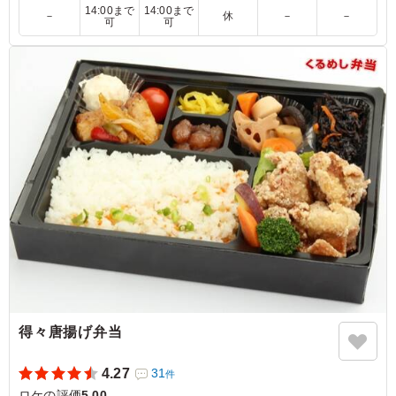
14:00まで
14:00まで
あまり弁当にはないメニューを見つけ、仕事先のスタッフ
－
休
－
－
可
可
のお弁当に頼んだのですが、みんなからも珍しいメニュー
だねと高評価でした。野菜もたっぷりとれ、栄養バランス
いいと思います。ロールキャベツの汁がどおしても食べた
後に結構残ってゴミの袋に漏れるのが少し心配にはなりま
したが、そこを除いては大満足でした。 また頼みたいと
思います。
ご利用シーン：
ロケ・撮影
›
ロケ
愛知県春日井市明知町
2022/07/23
得々唐揚げ弁当
4.27
31
件
ロケの評価
5.00