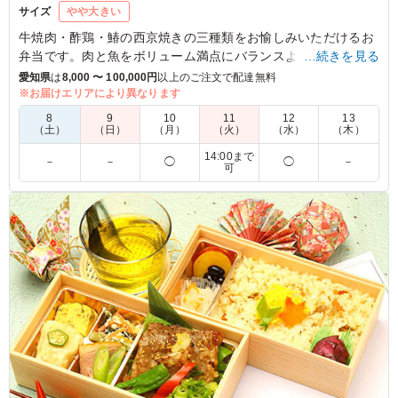
サイズ
やや大きい
牛焼肉・酢鶏・鰆の西京焼きの三種類をお愉しみいただけるお
弁当です。肉と魚をボリューム満点にバランスよくお召し上が
…続きを見る
りください。
愛知県
は
8,000 〜 100,000円
以上のご注文で配達無料
※お届けエリアにより異なります
4.5
8
9
10
11
12
13
（土）
（日）
（月）
（火）
（水）
（木）
色々な種類のおかずと副菜で満足感が高いお弁当です。ご
14:00まで
飯も２種類あるので、飽きることなく最後までいただくこ
－
－
◯
◯
－
可
とができます。副菜は一口ずつですが、どれも良い味つけ
で美味しいです。牛焼肉は薄めの味付けですが、酢鶏がし
っかりした味つけなので、ちょうど良いと思いました。小
さい桜餅も、小さいながら美味しくいただきました。
ご利用シーン：
ロケ・撮影
›
ロケ
愛知県豊田市トヨタ町
2025/11/03