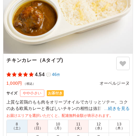
なります。
4.0
株式会社ジャムスタジオ
具が大きくてよいです。
ご利用シーン：
－
東京都中央区勝どき
2026/08/05
チキンカレー（Aタイプ)
4.54
46
件
1,000円
オーベルジーヌ
（税込）
お茶付き
サイズ
やや小さい
上質な若鶏のもも肉をオリーブオイルでカリッとソテー。コク
のある欧風カレーと香ばしいチキンの相性は抜群です。リピー
…続きを見る
ターさんも多い人気メニューをお愉しみください。
お届けエリアを選択いただくと、配達無料金額が表示されます。
8
9
10
11
12
13
※オプションにてスリーブケース(化粧箱)をご用意しておりま
（土）
（日）
（月）
（火）
（水）
（木）
す。ご希望の際は下記「ご飯の種類」プルダウンよりご選択く