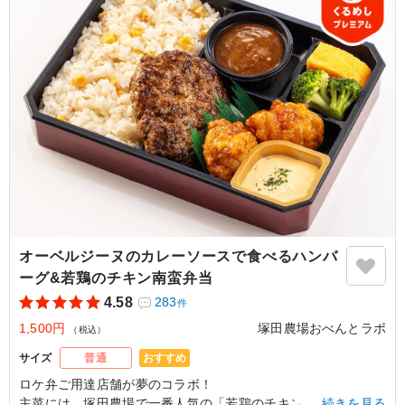
オーベルジーヌのカレーソースで食べるハンバ
ーグ&若鶏のチキン南蛮弁当
4.58
283
件
1,500円
塚田農場おべんとラボ
（税込）
おすすめ
サイズ
普通
ロケ弁ご用達店舗が夢のコラボ！
主菜には、塚田農場で一番人気の「若鶏のチキン南蛮」と、九
…続きを見る