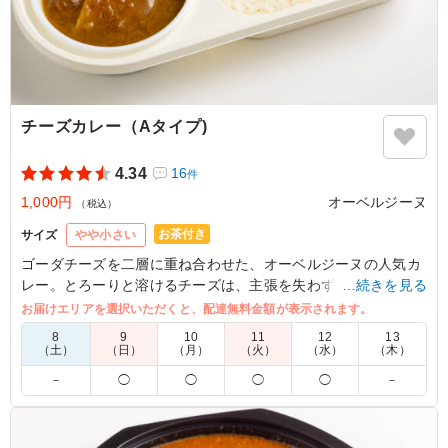
良いと感じます
ご利用シーン：
ロケ・撮影
›
スタジオ収録
東京都港区六本木
2026/07/31
チーズカレー（Aタイプ)
4.34
16
件
1,000円
オーベルジーヌ
（税込）
お茶付き
サイズ
やや小さい
ゴーダチーズを二層に重ね合わせた、オーベルジーヌの人気カ
レー。とろーりと溶けるチーズは、主張を失わず、カレーのま
…続きを見る
ろやかさをドレスアップ。チーズ好きな方には、一度は召し上
お届けエリアを選択いただくと、配達無料金額が表示されます。
がっていただきたい一品です。
8
9
10
11
12
13
（土）
（日）
（月）
（火）
（水）
（木）
※オプションにてスリーブケース(化粧箱)をご用意しておりま
－
◯
◯
◯
◯
－
す。ご希望の際は下記「ご飯の種類」プルダウンよりご選択く
ださい。