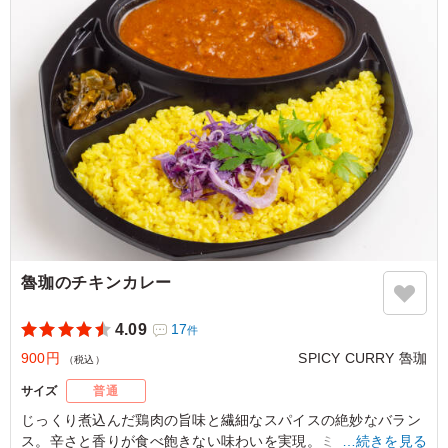
5.0
株式会社えすと
オーベルジーヌのカレーはどこのお店のカレーよりも現場
で喜ばれる印象です。 特にチーズカレーは、大きなチー
ズが特徴でまろやかな味が人気です。辛さもちょうど良か
ったです。 また頼みます。
ご利用シーン：
ロケ・撮影
›
ロケ
東京都大田区南雪谷
2026/05/14
魯珈のチキンカレー
4.09
17
件
900円
SPICY CURRY 魯珈
（税込）
サイズ
普通
じっくり煮込んだ鶏肉の旨味と繊細なスパイスの絶妙なバラン
ス。辛さと香りが食べ飽きない味わいを実現。ミシュラン掲載
…続きを見る