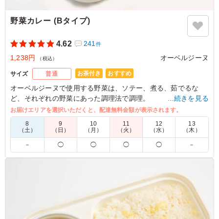
ご利用シーン：
－
野菜カレー (Bタイプ)
東京都港区南青山
2026/08/05
4.62
241
件
1,238円
オーベルジーヌ
（税込）
お茶付き
おすすめ
サイズ
普通
オーベルジーヌで使用する野菜は、ソテー、煮る、茹でるな
ど、それぞれの野菜にあった調理法で調理。
…続きを見る
大きめにカットしているので、ゴロゴロした食感をお楽しみい
お届けエリアを選択いただくと、配達無料金額が表示されます。
ただけます。（野菜の内容は季節によって異なる場合がござい
8
9
10
11
12
13
ます）
（土）
（日）
（月）
（火）
（水）
（木）
－
◯
◯
◯
◯
－
※喫食までにバターが溶けてしまう場合がございます。冷蔵庫
等で保管できるご用意をお願い致します。
※オプションにて店舗ロゴ入りの紙のスリーブケース(化粧箱)
をご用意しております。ご希望の際は下記「ご飯の種類」プル
ダウンよりご選択ください。
また、画像サンプルはカテゴリ：「オプション」内の「スリー
ブケース(化粧箱)」をご参照ください。各商品共通のケースと