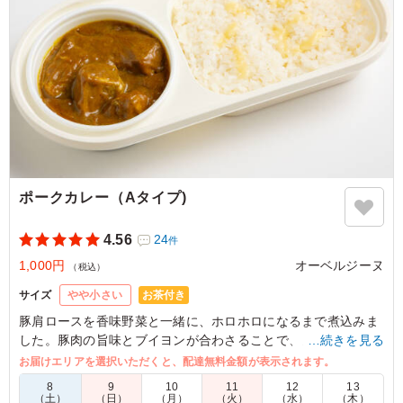
す。 また頼みます。
ご利用シーン：
ロケ・撮影
›
ロケ
東京都大田区南雪谷
2026/05/14
ポークカレー（Aタイプ)
4.56
24
件
1,000円
オーベルジーヌ
（税込）
お茶付き
サイズ
やや小さい
豚肩ロースを香味野菜と一緒に、ホロホロになるまで煮込みま
した。豚肉の旨味とブイヨンが合わさることで、カレーの魅力
…続きを見る
を引き立てます。濃厚だけど後味さっぱり。女性にも人気の高
お届けエリアを選択いただくと、配達無料金額が表示されます。
い一品です。
8
9
10
11
12
13
（土）
（日）
（月）
（火）
（水）
（木）