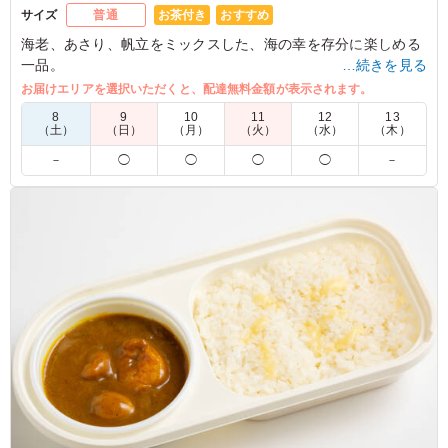
お茶付き
おすすめ
サイズ
普通
海老、あさり、帆立をミックスした、海の幸を存分に楽しめる
一品。
…続きを見る
シーフードのぷりぷりとした食感がたまりません。
お届けエリアを選択いただくと、配達無料金額が表示されます。
うずら卵、マッシュルームも入って具だくさん。
8
9
10
11
12
13
（土）
（日）
（月）
（火）
（水）
（木）
※喫食までにバターが溶けてしまう場合がございます。冷蔵庫
－
◯
◯
◯
◯
－
等で保管できるご用意をお願い致します。
※オプションにて店舗ロゴ入りの紙のスリーブケース(化粧箱)
をご用意しております。ご希望の際は下記「ご飯の種類」プル
ダウンよりご選択ください。
また、画像サンプルはカテゴリ：「オプション」内の「スリー
ブケース(化粧箱)」をご参照ください。各商品共通のケースと
なります。
5.0
株式会社ジャムスタジオ
定番のシーフードミックスGOOD
ご利用シーン：
－
東京都中央区勝どき
2026/08/05