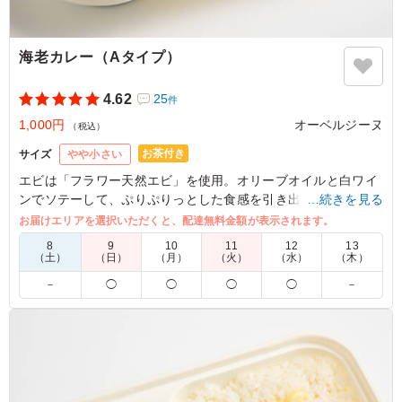
海老カレー（Aタイプ）
4.62
25
件
1,000円
オーベルジーヌ
（税込）
お茶付き
サイズ
やや小さい
エビは「フラワー天然エビ」を使用。オリーブオイルと白ワイ
ンでソテーして、ぷりぷりっとした食感を引き出しています。
…続きを見る
濃厚なカレーの中でもエビの美味しさが引き立つ一品です。
お届けエリアを選択いただくと、配達無料金額が表示されます。
8
9
10
11
12
13
※オプションにてスリーブケース(化粧箱)をご用意しておりま
（土）
（日）
（月）
（火）
（水）
（木）
す。ご希望の際は下記「ご飯の種類」プルダウンよりご選択く
－
◯
◯
◯
◯
－
ださい。
5.0
株式会社えすと
オーベルジーヌのカレーはいつ頼んでも全員に喜ばれるの
でありがたいです。 特に海老カレーは、海老の風味が強
く満足度が高いカレーです。辛さもちょうど良かったで