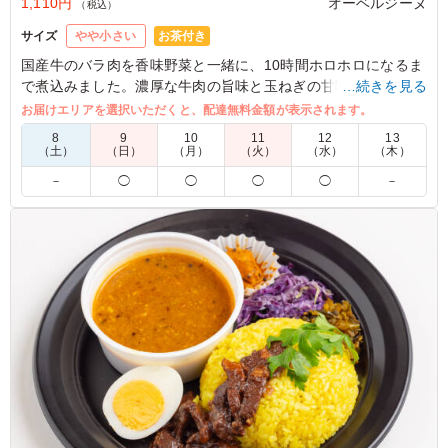
1,110円
オーベルジーヌ
（税込）
お茶付き
サイズ
やや小さい
国産牛のバラ肉を香味野菜と一緒に、10時間ホロホロになるま
で煮込みました。濃厚な牛肉の旨味と玉ねぎの甘味が程よくマ
…続きを見る
ッチ。酸味とコクと旨味を一度に味わえるオーベルジーヌの定
お届けエリアを選択いただくと、配達無料金額が表示されます。
番カレーです。
8
9
10
11
12
13
（土）
（日）
（月）
（火）
（水）
（木）
※オプションにてスリーブケース(化粧箱)をご用意しておりま
－
◯
◯
◯
◯
－
す。ご希望の際は下記「ご飯の種類」プルダウンよりご選択く
ださい。
5.0
株式会社えすと
オーベルジーヌのカレーを初めて食べた時の衝撃が忘れら
れずついリピートしてしまいます。 特にビーフカレー
は、大きな牛肉がゴロゴロ入っているのが特徴で風味もよ
く人気です。辛さもちょうど良かったです。 また頼みま
す。
ご利用シーン：
ロケ・撮影
›
ロケ
東京都大田区南雪谷
2026/05/14