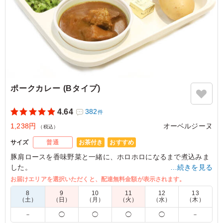
5.0
株式会社オクタゴン
大ぶりのえびはプリッとした食感で食べ応え抜群でし
た！！濃厚なルーにえびのうま味が溶け込み、スパイスの
香りとまろやかなコクが絶妙に調和した贅沢なカレーでし
た。また注文します。
ご利用シーン：
－
東京都港区南青山
2026/08/05
ポークカレー (Bタイプ)
4.64
382
件
1,238円
オーベルジーヌ
（税込）
お茶付き
おすすめ
サイズ
普通
豚肩ロースを香味野菜と一緒に、ホロホロになるまで煮込みま
した。
…続きを見る
豚肉の旨味とブイヨンが合わさることで、カレーの魅力を引き
お届けエリアを選択いただくと、配達無料金額が表示されます。
立てます。
8
9
10
11
12
13
濃厚だけど、後味さっぱり。女性にも人気の高い一品です。
（土）
（日）
（月）
（火）
（水）
（木）
－
◯
◯
◯
◯
－
※喫食までにバターが溶けてしまう場合がございます。冷蔵庫