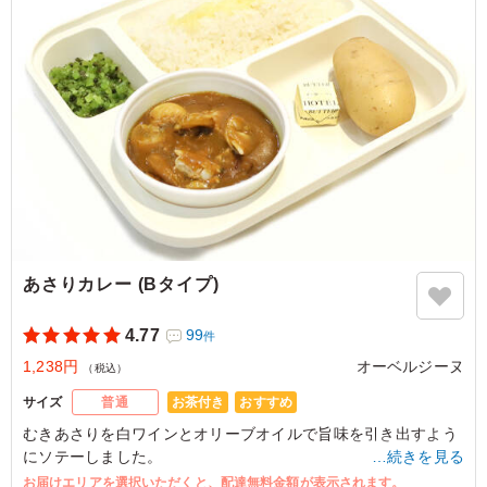
人気が高かったです。
ご利用シーン：
ロケ・撮影
›
ロケ
東京都目黒区鷹番
2026/06/08
あさりカレー (Bタイプ)
4.77
99
件
1,238円
オーベルジーヌ
（税込）
お茶付き
おすすめ
サイズ
普通
むきあさりを白ワインとオリーブオイルで旨味を引き出すよう
にソテーしました。
…続きを見る
濃厚なカレールウの中にあさりの存在感をしっかり感じていた
お届けエリアを選択いただくと、配達無料金額が表示されます。