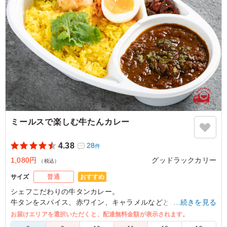
前々日にも出張先でカレーを食べましたが、全くの別物で
しかも値段も手ごろで大満足でした。今後は、他の職場の
方にもお声がけして、皆でこの味を楽しみたいと思いま
す。
ご利用シーン：
懇親会
›
歓迎会
東京都江東区東陽
2026/04/13
ミールスで楽しむ牛たんカレー
4.38
28
件
1,080円
グッドラックカリー
（税込）
おすすめ
サイズ
普通
シェフこだわりの牛タンカレー。
牛タンをスパイス、赤ワイン、キャラメルなどと時間をかけて
…続きを見る
じっくりと煮込むことで旨味を存分にひき出し、
お届けエリアを選択いただくと、配達無料金額が表示されます。
深いコクと余韻が他では味わうことのできない、"唯一無二のカ