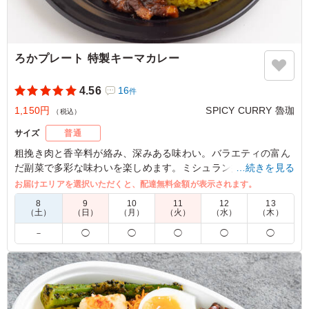
ろかプレート 特製キーマカレー
4.56
16
件
1,150円
SPICY CURRY 魯珈
（税込）
サイズ
普通
粗挽き肉と香辛料が絡み、深みある味わい。バラエティの富ん
だ副菜で多彩な味わいを楽しめます。ミシュラン掲載店の本格
…続きを見る
派として法人向け仕出しに最適。会議やイベントの食事に華を
お届けエリアを選択いただくと、配達無料金額が表示されます。
添える逸品です。
8
9
10
11
12
13
（土）
（日）
（月）
（火）
（水）
（木）
※特定日だけ写真と異なる容器（楕円形の容器）での納品とな
－
◯
◯
◯
◯
◯
ります。
日付：1/15のみ
5.0
新日本ヘリコプター株式会社
大変美味しく、またお店のカレーと遜色ない味でした。