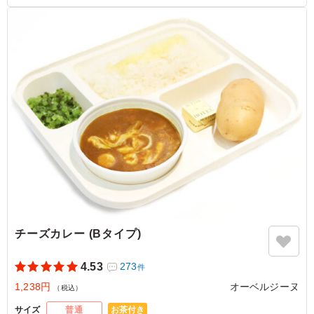
等で保管できるご用意をお願い致します。
※オプションにて店舗ロゴ入りの紙のスリーブケース(化粧箱)
をご用意しております。ご希望の際は下記「ご飯の種類」プル
ダウンよりご選択ください。
また、画像サンプルはカテゴリ：「オプション」内の「スリー
ブケース(化粧箱)」をご参照ください。各商品共通のケースと
なります。
5.0
株式会社WonTheFull
オーベルジーヌのポークカレーは、じっくり煮込まれた豚
肉が驚くほど柔らかく、噛むほどに脂の甘みと旨味が口い
っぱいに広がります！濃厚な玉ねぎの甘みとコクのある辛
さがポークの旨味を一層引き立て、ご飯がどんどん進みま
す。添えられたホクホクのバタージャガイモと一緒に味わ
う満足感は格別で、一度食べたら病みつきになる絶品カレ
チーズカレー (Bタイプ)
ーです。
ご利用シーン：
イベント運営
›
イベントスタッフ
4.53
273
件
東京都新宿区四谷
2026/08/03
1,238円
オーベルジーヌ
（税込）
お茶付き
サイズ
普通