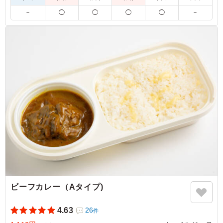
※オプションにてスリーブケース(化粧箱)をご用意しておりま
－
◯
◯
◯
◯
－
す。ご希望の際は下記「ご飯の種類」プルダウンよりご選択く
ださい。
4.5
株式会社ヴィスタ
本当はポテトも付けられたら良かったんですが、予算の関
係で諦めざるおえませんでした。ポテトはなくても「オー
ベルジーヌ」は「オーベルジヌだ！」と言ってくれる人も
いて、本当に嬉しかったです。
ご利用シーン：
－
埼玉県川口市上青木
2026/06/04
ビーフカレー（Aタイプ)
4.63
26
件