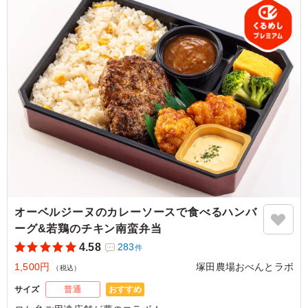
をご用意しております。ご希望の際は下記「ご飯の種類」プル
ダウンよりご選択ください。
また、画像サンプルはカテゴリ：「オプション」内の「スリー
ブケース(化粧箱)」をご参照ください。各商品共通のケースと
なります。
4.5
株式会社ジャムスタジオ
ビーフカレーも具が大きくてよいです。
ご利用シーン：
－
東京都中央区勝どき
2026/08/05
オーベルジーヌのカレーソースで食べるハンバ
ーグ&若鶏のチキン南蛮弁当
4.58
283
件
1,500円
塚田農場おべんとラボ
（税込）
おすすめ
サイズ
普通