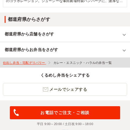
のコラボレーション。ジューシーな塚田農場特製ハンバーグに、濃厚なが
らも後味は軽やかなオーベルジーヌの特製カレーソースをたっぷりとかけ
て味わう贅沢な一品。深みのある味わいと万人に好まれるやさしい味つけ
都道府県からさがす
で、ロケ・会議・接待など幅広いシーンにぴったりです。
都道府県から店舗をさがす
都道府県からお弁当をさがす
仕出し弁当・宅配デリバリー
カレー・エスニック・ハラルの弁当一覧
くるめし弁当をシェアする
メールでシェアする
お電話でご注文・ご相談
平日 9:00～20:00 / 土日祝 9:00～18:00