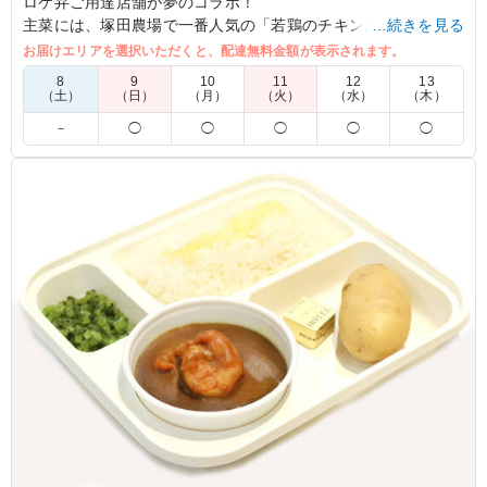
ロケ弁ご用達店舗が夢のコラボ！
主菜には、塚田農場で一番人気の「若鶏のチキン南蛮」と、九
…続きを見る
州産黒毛和牛と宮崎県産のブランド豚「まるみ豚」を使用した
お届けエリアを選択いただくと、配達無料金額が表示されます。
特製ハンバーグを贅沢に盛り合わせました。
8
9
10
11
12
13
オーベルジーヌの特製欧風カレーソースは甘さのあとにくるス
（土）
（日）
（月）
（火）
（水）
（木）
パイスの香りと深いコクが最大の特徴。
－
◯
◯
◯
◯
◯
ご飯とはもちろん、主菜とも相性抜群！
タルタルソースと絡めて、お好みで味の変化もお楽しみいただ
けます。
一つのお弁当で色々楽しめるのはコラボ弁当ならでは。
この機会に是非ご賞味下さい。
5.0
日本羊毛産業協会
カレーソースのハンバーグとチキン南蛮の組み合わせが食
べごたえ十分で、スタッフから一番人気でした。しっかり
した味付けでご飯が進み、副菜も彩りよく栄養バランスも
◎。冷めてもおいしく、イベントの合間でも満足度の高い
お弁当でした。
ご利用シーン：
会議・セミナー
›
ワークショップ
東京都千代田区霞が関
2026/08/06