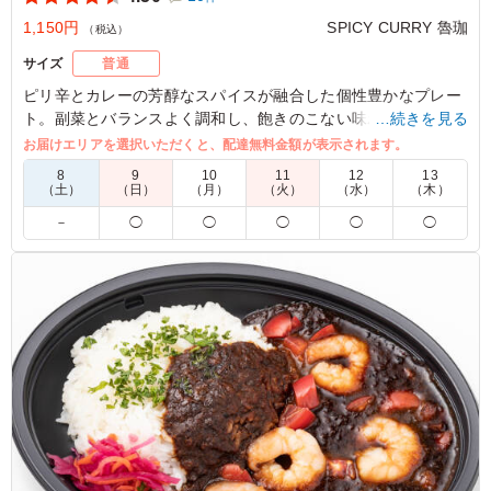
1,150円
SPICY CURRY 魯珈
（税込）
サイズ
普通
ピリ辛とカレーの芳醇なスパイスが融合した個性豊かなプレー
ト。副菜とバランスよく調和し、飽きのこない味わい。法人会
…続きを見る
議やイベントに新鮮な驚きを提供。多数メディアが注目するブ
お届けエリアを選択いただくと、配達無料金額が表示されます。
ランドの確かな品質を感じられます。
8
9
10
11
12
13
（土）
（日）
（月）
（火）
（水）
（木）
※特定日だけ写真と異なる容器（楕円形の容器）での納品とな
－
◯
◯
◯
◯
◯
ります。
日付：1/15のみ
4.0
株式会社日企
魯珈と言ったら！のルーローハンも食べれて、カレーも食
べれて、辛味を足す副菜もついていて大満足のプレートで
した！ こちらもおすすめですが、容器だけちょっと不安
定かなと思いました。
ご利用シーン：
懇親会
›
ランチ会
東京都港区虎ノ門
2026/03/23