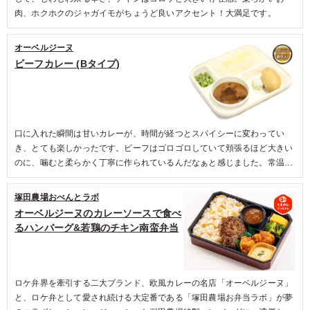
肉、ホクホクのジャガイモがちょうど良いアクセント！大満足です。
オーベルジーヌ
ビーフカレー (Bタイプ)
口に入れた瞬間は甘いカレーが、時間が経つとスパイシーに変わってい
き、とても楽しかったです。ビーフはゴロゴロしていて頬張るほど大きい
のに、噛むと柔らかく丁寧に作られているんだなぁと感じました。常温の
カレーがこんなに美味しいのか！と驚きました。
塚田農場おべんとラボ
オーベルジーヌのカレーソースで食べ
るハンバーグ&若鶏のチキン南蛮弁当
ロケ弁界を牽引する二大ブランド、欧風カレーの名店「オーベルジーヌ」
と、ロケ弁として愛され続ける大定番である「塚田農場お弁当ラボ」が夢