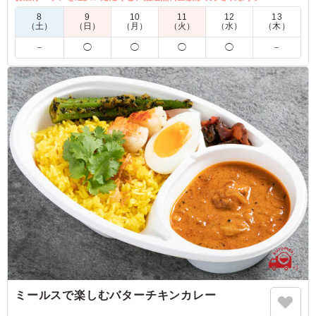
だけます。
8
9
10
11
12
13
（土）
（日）
（月）
（火）
（水）
（木）
※喫食までにバターが溶けてしまう場合がございます。冷蔵庫
－
◯
◯
◯
◯
－
等で保管できるご用意をお願い致します。
※オプションにて店舗ロゴ入りの紙のスリーブケース(化粧箱)
をご用意しております。ご希望の際は下記「ご飯の種類」プル
ダウンよりご選択ください。
また、画像サンプルはカテゴリ：「オプション」内の「スリー
ブケース(化粧箱)」をご参照ください。各商品共通のケースと
なります。
5.0
山本
あさりの濃厚な出汁がルーの深みと見事に融合しており、
一口ごとに旨味が広がる贅沢な味わいでした。具材のあさ
りもたっぷり入っていて、魚介の風味を存分に堪能できま
す。スパイスの華やかさと磯の香りが絶妙で、冷めても味
がぼやけず、最後まで飽きずに完食できる美味しさでし
た。魚介好きにはたまらない満足度の高いカレーです。
ミールスで楽しむバターチキンカレー
ご利用シーン：
ロケ・撮影
›
収録
東京都渋谷区神宮前
2026/06/29