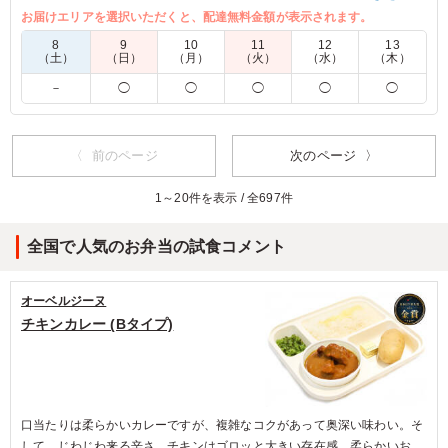
の味を仕出し弁当に。カレーと中華の融合が独自の世界観を演
お届けエリアを選択いただくと、配達無料金額が表示されます。
出し、多くのメディアでも注目されています。大切な会議や社
8
9
10
11
12
13
内イベントに最適です。
（土）
（日）
（月）
（火）
（水）
（木）
－
◯
◯
◯
◯
◯
4.0
株式会社TBSアクト
じっくり煮込まれた大ぶりのチキンがゴロゴロと入ってお
り、驚くほど柔らかくてジューシーでした。ただ辛いだけ
〈 前のページ
次のページ 〉
ではなく、玉ねぎの甘みや繊細なスパイスの奥深さが重な
って食べ飽きない美味しさです。トッピングの彩りも綺麗
1～20件を表示 / 全697件
でした。
全国で人気のお弁当の試食コメント
ご利用シーン：
－
東京都港区赤坂
2026/07/29
オーベルジーヌ
チキンカレー (Bタイプ)
口当たりは柔らかいカレーですが、複雑なコクがあって奥深い味わい。そ
して、じわじわ来る辛さ、チキンはゴロッと大きい存在感。柔らかいお