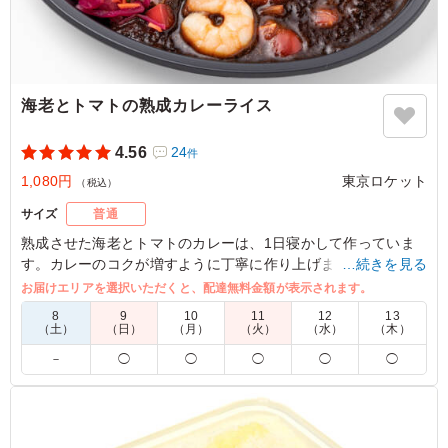
海老とトマトの熟成カレーライス
4.56
24
件
1,080円
東京ロケット
（税込）
サイズ
普通
熟成させた海老とトマトのカレーは、1日寝かして作っていま
す。カレーのコクが増すように丁寧に作り上げました。ロケ・
…続きを見る
軽食にオススメのお弁当です。
お届けエリアを選択いただくと、配達無料金額が表示されます。
※外観写真には割箸がございますがこちらは付いておりません
8
9
10
11
12
13
ので予めご了承ください。
（土）
（日）
（月）
（火）
（水）
（木）
－
◯
◯
◯
◯
◯
4.0
株式会社いまじん
ぷりぷりのエビにトマトの酸味が聞いたカレーで普段ロケ
弁でよく出る欧風のカレーとは違った魅力があり人気でし
た！彩りの良さとトマトを使ったカレーということで女性