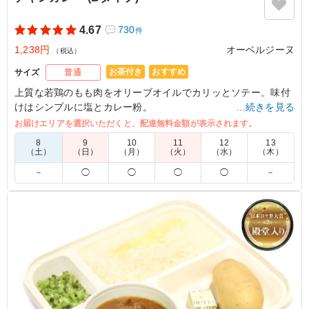
4.67
730
件
1,238円
オーベルジーヌ
（税込）
お茶付き
おすすめ
サイズ
普通
上質な若鶏のもも肉をオリーブオイルでカリッとソテー。味付
けはシンプルに塩とカレー粉。
…続きを見る
コクのある欧風カレーと香ばしいチキンの相性は抜群。
お届けエリアを選択いただくと、配達無料金額が表示されます。
リピーターさんも多い人気メニューです。
8
9
10
11
12
13
（土）
（日）
（月）
（火）
（水）
（木）
※喫食までにバターが溶けてしまう場合がございます。冷蔵庫
－
◯
◯
◯
◯
－
等で保管できるご用意をお願い致します。
※オプションにて店舗ロゴ入りの紙のスリーブケース(化粧箱)
をご用意しております。ご希望の際は下記「ご飯の種類」プル
ダウンよりご選択ください。
また、画像サンプルはカテゴリ：「オプション」内の「スリー
ブケース(化粧箱)」をご参照ください。各商品共通のケースと
なります。
4.5
日本イーライリリー株式会社