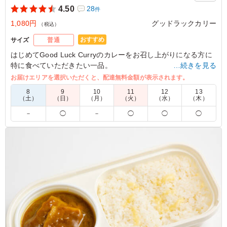
4.50
28
件
1,080円
グッドラックカリー
（税込）
おすすめ
サイズ
普通
はじめてGood Luck Curryのカレーをお召し上がりになる方に
特に食べていただきたい一品。
…続きを見る
定番のバターチキンカレーは、厳選されたスパイスを使ってバ
お届けエリアを選択いただくと、配達無料金額が表示されます。
ランスよくクリーミーな仕上がりに。
8
9
10
11
12
13
彩り豊かな副菜も食べ合わせにこだわってチョイスしていま
（土）
（日）
（月）
（火）
（水）
（木）
す。
－
◯
－
◯
◯
◯
フレンチビストロの名店のシェフが手掛けるこだわりの一皿
を、五感で味わってください。
※写真のパクチーは有料トッピングとなります。ご希望の方は
プルダウンよりお選びください。
4.0
テレビ朝日
バターチキンカレーはまったりと旨みがありおいしいで
す。お米はパラパラ系で付け合わせのパクチーや漬物など
とも相性が良いです。この値段で内容を考えるとコスパが