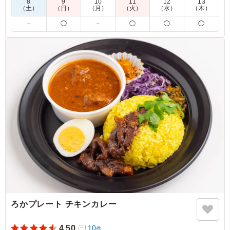
8
9
10
11
12
13
レー"となっています。
（土）
（日）
（月）
（火）
（水）
（木）
食べ合わせにこだわった副菜とともに、一皿を五感で楽しんで
－
◯
－
◯
◯
◯
ください。
※写真のパクチーは有料トッピングとなります。ご希望の方は
プルダウンよりお選びください。
4.0
テレビ朝日
牛たんカレーはバターチキンよりもスパイシーな感じがし
ます。副菜も彩よく、見た目に鮮やかでよかったです。牛
たんもゴロゴロ入っていました。冷たくても油が浮くなど
せずおいしいカレーでした。
ご利用シーン：
ロケ・撮影
›
スタジオ収録
東京都港区六本木
2026/07/31
ろかプレート チキンカレー
4.50
10
件