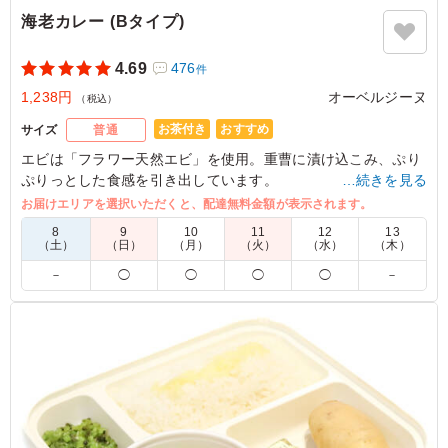
海老カレー (Bタイプ)
4.69
476
件
1,238円
オーベルジーヌ
（税込）
お茶付き
おすすめ
サイズ
普通
エビは「フラワー天然エビ」を使用。重曹に漬け込こみ、ぷり
ぷりっとした食感を引き出しています。
…続きを見る
多めのオリーブオイルと白ワインでソテーしているので濃厚な
お届けエリアを選択いただくと、配達無料金額が表示されます。
カレーの中でもエビの美味しさが引き立つ一品。
8
9
10
11
12
13
（土）
（日）
（月）
（火）
（水）
（木）
※喫食までにバターが溶けてしまう場合がございます。冷蔵庫
－
◯
◯
◯
◯
－
等で保管できるご用意をお願い致します。
※オプションにて店舗ロゴ入りの紙のスリーブケース(化粧箱)
をご用意しております。ご希望の際は下記「ご飯の種類」プル
ダウンよりご選択ください。
また、画像サンプルはカテゴリ：「オプション」内の「スリー
ブケース(化粧箱)」をご参照ください。各商品共通のケースと
なります。