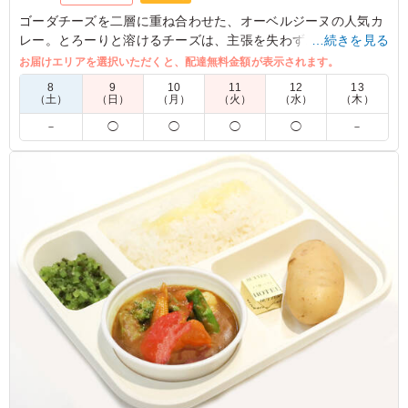
ゴーダチーズを二層に重ね合わせた、オーベルジーヌの人気カ
レー。とろーりと溶けるチーズは、主張を失わず、カレーのま
…続きを見る
ろやかさをドレスアップ。
お届けエリアを選択いただくと、配達無料金額が表示されます。
チーズ好きな方には、一度は召し上がっていただきたい一品で
8
9
10
11
12
13
す。
（土）
（日）
（月）
（火）
（水）
（木）
－
◯
◯
◯
◯
－
※喫食までにバターが溶けてしまう場合がございます。冷蔵庫
等で保管できるご用意をお願い致します。
※オプションにて店舗ロゴ入りの紙のスリーブケース(化粧箱)
をご用意しております。ご希望の際は下記「ご飯の種類」プル
ダウンよりご選択ください。
また、画像サンプルはカテゴリ：「オプション」内の「スリー
ブケース(化粧箱)」をご参照ください。各商品共通のケースと
なります。
5.0
株式会社オクタゴン
濃厚でコクのあるルーに、とろけるチーズがよく絡み、ま
ろやかな味わいでした。スパイスの香りもしっかり感じら
れ、チーズのうま味が加わることで、最後まで飽きずに楽
しめました！