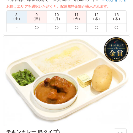
州産黒毛和牛と宮崎県産のブランド豚「まるみ豚」を使用した
お届けエリアを選択いただくと、配達無料金額が表示されます。
特製ハンバーグを贅沢に盛り合わせました。
8
9
10
11
12
13
オーベルジーヌの特製欧風カレーソースは甘さのあとにくるス
（土）
（日）
（月）
（火）
（水）
（木）
パイスの香りと深いコクが最大の特徴。
－
◯
◯
◯
◯
◯
ご飯とはもちろん、主菜とも相性抜群！
タルタルソースと絡めて、お好みで味の変化もお楽しみいただ
けます。
一つのお弁当で色々楽しめるのはコラボ弁当ならでは。
この機会に是非ご賞味下さい。
5.0
日本羊毛産業協会
カレーソースのハンバーグとチキン南蛮の組み合わせが食
べごたえ十分で、スタッフから一番人気でした。しっかり
した味付けでご飯が進み、副菜も彩りよく栄養バランスも
◎。冷めてもおいしく、イベントの合間でも満足度の高い
お弁当でした。
ご利用シーン：
会議・セミナー
›
ワークショップ
東京都千代田区霞が関
2026/08/06
チキンカレー (Bタイプ)