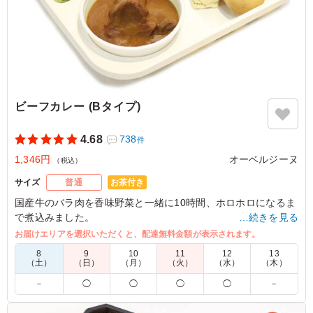
ロケ弁で大人気のオーベルジーヌ。一口食べると玉ねぎの
強い甘みが広がり、後から追いかけてくる本格的なスパイ
スの辛さが癖になります。ゴロッと大きなジャガイモとバ
ターも相性抜群。コク深い濃厚な欧風カレーを堪能できる
至高のお弁当です。
ご利用シーン：
会議・セミナー
›
講演会
ビーフカレー (Bタイプ)
東京都目黒区東が丘
2026/08/06
4.68
738
件
1,346円
オーベルジーヌ
（税込）
お茶付き
サイズ
普通
国産牛のバラ肉を香味野菜と一緒に10時間、ホロホロになるま
で煮込みました。
…続きを見る
濃厚な牛肉の旨味と玉ねぎの甘味が程よくマッチ。酸味とコク
お届けエリアを選択いただくと、配達無料金額が表示されます。
と旨味を一度に味わえるオーベルジーヌの定番カレーです。
8
9
10
11
12
13
（土）
（日）
（月）
（火）
（水）
（木）
※喫食までにバターが溶けてしまう場合がございます。冷蔵庫
－
◯
◯
◯
◯
－
等で保管できるご用意をお願い致します。
※オプションにて店舗ロゴ入りの紙のスリーブケース(化粧箱)