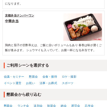
になります。
京都弁当ナンバーワン
中華弁当
鶏肉と茄子の甘酢和えは、ご飯に合いボリュームもあり 春巻は味が濃くご
飯が進みます。 シュウマイも入っていて、お腹一杯になる弁当です。
ご利用シーンを選択する
会議・セミナー
懇親会
会食・接待
ロケ・撮影
イベント運営
お祝い
法事・お葬式
スポーツ
懇親会から絞り込む
懇親会
ランチ会
送別会
歓迎会
納会
慰労会
忘年会