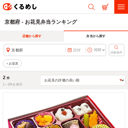
京都府 - お花見弁当ランキング
店舗から探す
弁当から探す
京都府
日付
詳細条件
お花見
2
件
1～
2
件を表示