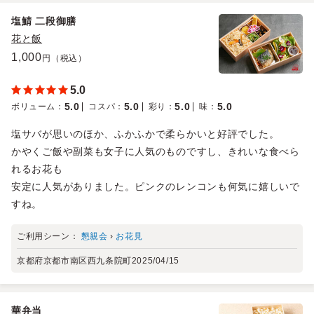
塩鯖 二段御膳
花と飯
1,000
円（税込）
5.0
5.0
5.0
5.0
5.0
ボリューム
：
コスパ
：
彩り
：
味
：
塩サバが思いのほか、ふかふかで柔らかいと好評でした。
かやくご飯や副菜も女子に人気のものですし、きれいな食べら
れるお花も
安定に人気がありました。ピンクのレンコンも何気に嬉しいで
すね。
ご利用シーン：
懇親会
›
お花見
京都府京都市南区西九条院町
2025/04/15
華弁当