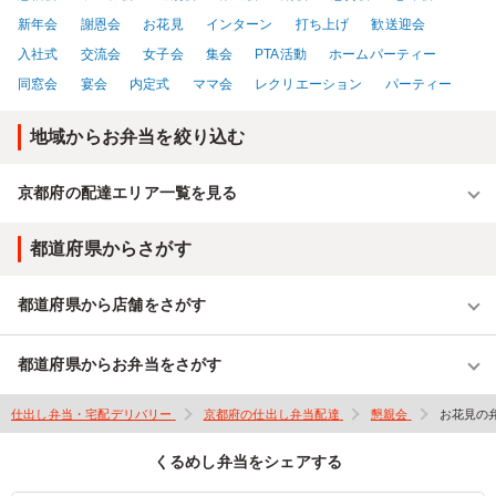
新年会
謝恩会
お花見
インターン
打ち上げ
歓送迎会
入社式
交流会
女子会
集会
PTA活動
ホームパーティー
同窓会
宴会
内定式
ママ会
レクリエーション
パーティー
地域からお弁当を絞り込む
京都府の配達エリア一覧を見る
都道府県からさがす
都道府県から店舗をさがす
都道府県からお弁当をさがす
仕出し弁当・宅配デリバリー
京都府の仕出し弁当配達
懇親会
お花見の
くるめし弁当をシェアする