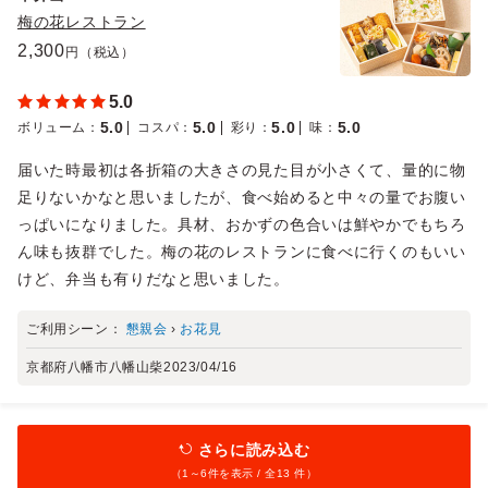
梅の花レストラン
2,300
円（税込）
5.0
5.0
5.0
5.0
5.0
ボリューム
：
コスパ
：
彩り
：
味
：
届いた時最初は各折箱の大きさの見た目が小さくて、量的に物
足りないかなと思いましたが、食べ始めると中々の量でお腹い
っぱいになりました。具材、おかずの色合いは鮮やかでもちろ
ん味も抜群でした。梅の花のレストランに食べに行くのもいい
けど、弁当も有りだなと思いました。
ご利用シーン：
懇親会
›
お花見
京都府八幡市八幡山柴
2023/04/16
さらに読み込む
（1～
6
件を表示 / 全13 件）