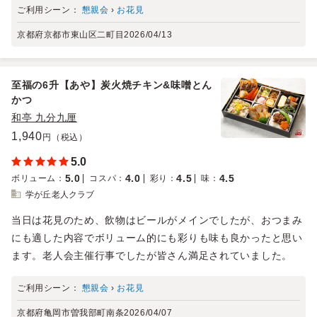
ご利用シーン：
懇親会
›
お花見
京都府京都市東山区二町目
2026/04/13
至福の6升【あや】炭火焼チキン&味噌とん
かつ
和亭 九分九厘
1,940
円（税込）
5.0
5.0
4.0
4.5
4.5
ボリューム
：
コスパ
：
彩り
：
味
：
学が丘老人クラブ
当日は花見のため、飲物はビールがメインでしたが、おつまみ
にも適した内容でボリューム的にも彩りも味も良かったと思い
ます。老人会主催行事でしたが皆さん満足されていました。
ご利用シーン：
懇親会
›
お花見
京都府亀岡市曽我部町南条
2026/04/07