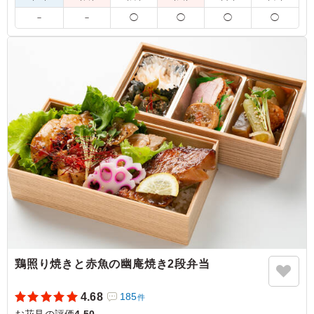
彩りも良く、冷めていても美味しく食べることができまし
－
－
◯
◯
◯
◯
た。味も満足です。ボリュームはありましたが、少しごは
んものが多かった気がしました。（でもちらし寿司はとて
も美味しかったです）全体的に味は薄めでしたが、お年寄
りの方や外国人の方もいたので、良かったと思います。
ご利用シーン：
懇親会
›
お花見
大阪府茨木市美穂ケ丘
2023/03/30
鶏照り焼きと赤魚の幽庵焼き2段弁当
4.68
185
件
お花見の評価
4.50