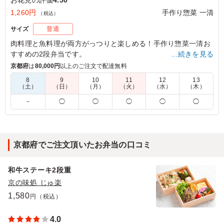
1,260円
手作り惣菜 一清
（税込）
サイズ
普通
肉料理と魚料理が両方がっつりと楽しめる！手作り惣菜一清お
すすめの2段弁当です。
…続きを見る
たっぷりと楽しめるメイン料理とバランス良く盛り込まれたお
京都府
は
80,000円
以上のご注文で配達無料
惣菜でご満足頂けること間違いなし。
8
9
10
11
12
13
（土）
（日）
（月）
（火）
（水）
（木）
※夏季や時期、気候により食の安全を考慮し、傷みやすい食材
－
◯
◯
◯
◯
◯
を別の内容に変更させていただく場合がございます。
4.5
東都島連合第十町会
バランスの取れた食材が利用され、おいしくいただきまし
京都府でご注文頂いたお弁当の口コミ
た。満足です。
和牛ステーキ2段重
ご利用シーン：
懇親会
›
お花見
京の味処 じゅ楽
大阪府大阪市都島区都島中通
2024/04/14
1,580
円（税込）
4.0