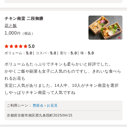
チキン南蛮 二段御膳
花と飯
1,000
円（税込）
5.0
5.0
5.0
5.0
5.0
ボリューム
：
コスパ
：
彩り
：
味
：
ボリュームもたっぷりでチキンも柔らかいと好評でした。
かやくご飯や副菜も女子に人気のものですし、きれいな食べら
れるお花も
安定に人気がありました。14人中、10人がチキン南蛮を選択
しやっぱりチキン南蛮って人気ですね
ご利用シーン：
懇親会
›
お花見
京都府京都市南区西九条院町
2025/04/15