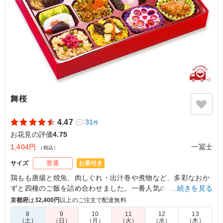
舞桜
4.47
31
件
お花見の評価
4.75
1,404円
一冨士
（税込）
お茶付き
サイズ
普通
鶏もも唐揚と焼魚、肉しぐれ・出汁巻や煮物など、多彩なおか
ずと四種のご飯を詰め合わせました。一番人気のオススメ幕の
…続きを見る
内弁当です。
京都府
は
32,400円
以上のご注文で配達無料
8
9
10
11
12
13
（土）
（日）
（月）
（火）
（水）
（木）
4.5