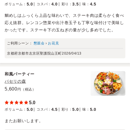
5.0
4.0
3.5
4.5
ボリューム
：
コスパ
：
彩り
：
味
：
鯛めしはふっくら上品な味わいで、ステーキ肉は柔らかく食べ
応え抜群。レンコン惣菜や出汁巻玉子も丁寧な味付けで美味し
かったです。ステーキ下の玉ねぎの量が少し多めでした。
ご利用シーン：
懇親会
›
お花見
京都府京都市左京区聖護院山王町
2026/04/13
和風パーティー
パセリの森
5,600
円（税込）
5.0
5.0
4.5
5.0
5.0
ボリューム
：
コスパ
：
彩り
：
味
：
またお願いします。