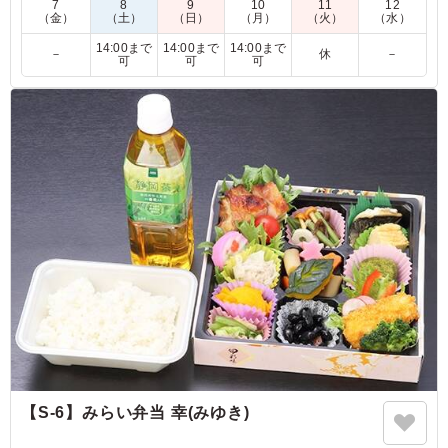
7
8
9
10
11
12
る折詰をお届けさせていただきます。
（金）
（土）
（日）
（月）
（火）
（水）
14:00まで
14:00まで
14:00まで
－
休
－
※現在は巻き寿司→ちらし寿司(カニ入り)に変更しておりま
可
可
可
す。
5.0
トヨタ自動車 安全健康推進部
とても優しい味付けでした。女性向けかと思います。全体
的に、愛情がこもっていると感じました。
ご利用シーン：
懇親会
›
送別会
愛知県豊田市トヨタ町
2021/12/23
【S-6】みらい弁当 幸(みゆき)