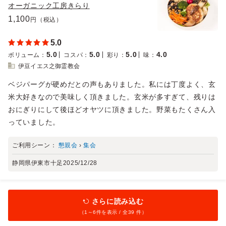
オーガニック工房きらり
1,100
円（税込）
5.0
5.0
5.0
5.0
4.0
ボリューム
：
コスパ
：
彩り
：
味
：
伊豆イエス之御霊教会
ベジパーグが硬めだとの声もありました。私には丁度よく、玄
米大好きなので美味しく頂きました。玄米が多すぎて、残りは
おにぎりにして後ほどオヤツに頂きました。野菜もたくさん入
っていました。
ご利用シーン：
懇親会
›
集会
静岡県伊東市十足
2025/12/28
さらに読み込む
（1～
6
件を表示 / 全39 件）