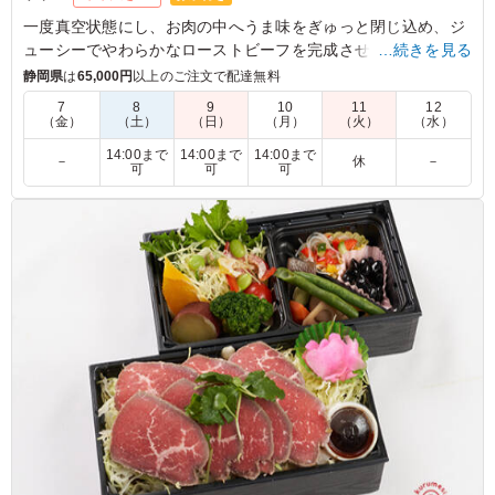
一度真空状態にし、お肉の中へうま味をぎゅっと閉じ込め、ジ
ューシーでやわらかなローストビーフを完成させました。匠か
…続きを見る
ら受け継がれた伝承のタレにもこだわった自慢の一品！心ゆく
静岡県
は
65,000円
以上のご注文で配達無料
までお楽しみください。
7
8
9
10
11
12
（金）
（土）
（日）
（月）
（火）
（水）
5.0
14:00まで
14:00まで
14:00まで
－
休
－
可
可
可
お肉がすごいボリュームがあって食べる前からテンション
があがりました。タレとよく絡んでごはんが進みました。
サバの塩焼きもしっかり味付けされており肉・魚両方味わ
えるのはとても良かったです。
ご利用シーン：
懇親会
›
懇親会
愛知県名古屋市東区東新町
2023/03/27