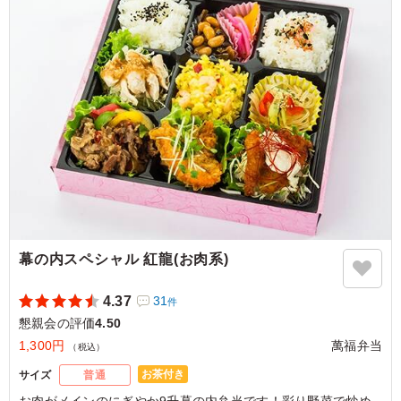
ご利用シーン：
懇親会
›
歓迎会
愛知県刈谷市一里山町
2025/09/03
幕の内スペシャル 紅龍(お肉系)
4.37
31
件
懇親会の評価
4.50
1,300円
萬福弁当
（税込）
お茶付き
サイズ
普通
お肉がメインのにぎやか9升幕の内弁当です！彩り野菜で炒め