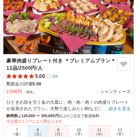
豪華肉盛りプレート付き ＊プレミアムプラン＊
12品/2500円/人
5.00
2
件
懇親会の評価
5.00
2,500円
シャンティーズ
（税込）
ひときわ目を引く金の大皿に、肉・肉・肉！の肉盛りプレート
が追加されたプラン。大勢で楽しみたい時などにぴったり☆ワ
…続きを見る
インやビールが進みます。
静岡県
は
120,000 〜 300,000円
以上のご注文で配達無料
※お届けエリアにより異なります
※9人前＋デザートオプションの盛り付けイメージです。
7
8
9
10
11
12
※金の大皿サイズ：41.2×20.6×3cm
（金）
（土）
（日）
（月）
（火）
（水）