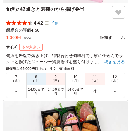
旬魚の塩焼きと若鶏のから揚げ弁当
4.42
19
件
懇親会の評価
4.50
1,300円
板前すいしん
（税込）
サイズ
やや大きい
旬魚を岩塩で焼き上げ、特製合わせ調味料で丁寧に仕込んでサ
クッと揚げたジューシー鶏唐揚げを盛り付けました。旨みのあ
…続きを見る
るお肉とお魚のコラボをお楽しみください。そしてお腹に優し
静岡県
は
65,000円
以上のご注文で配達無料
い和食の副菜も添えてあり、どなたにも好まれるお弁当です。
7
8
9
10
11
12
（金）
（土）
（日）
（月）
（火）
（水）
5.0
トヨタ紡織
14:00まで
14:00まで
14:00まで
－
休
－
可
可
可
定番の揚げ物弁当で 若い年齢層から人気でした ボリュ
ームも満点で ご飯が足りないくらいでした とっても美
味しく頂くことが出来ました若鳥の唐揚げと旬魚の塩焼き
は最強の組み合わせでした
ご利用シーン：
懇親会
›
ランチ会