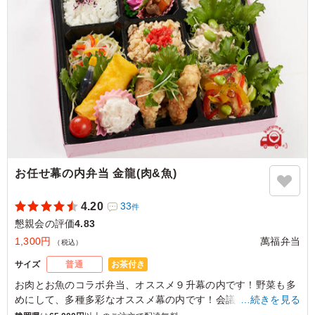
ご利用シーン：
懇親会
›
歓送迎会
愛知県豊田市トヨタ町
2022/04/28
お任せ幕の内弁当 金龍(肉&魚)
4.20
33
件
懇親会の評価
4.83
1,300円
萬福弁当
（税込）
お茶付き
サイズ
普通
お肉とお魚のコラボ弁当、オススメ９升幕の内です！野菜も多
めにして、多種多彩なオススメ幕の内です！会議やロケ、慶
…続きを見る
事・仏事などおもてなしの場にご利用ください。