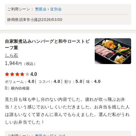
ご利用シーン：
懇親会
›
送別会
静岡県沼津市小諏訪
2026/03/30
自家製煮込みハンバーグと和牛ローストビ
ーフ重
しら石
1,944
円（税込）
4.0
4.0
4.0
5.0
4.0
ボリューム
：
コスパ
：
彩り
：
味
：
横内幼稚園
見た目も味も申し分のない内容でした。疲れが吹っ飛ぶお弁
当！という感じでおいしくいただきました。お弁当を残した人
は誰もいなくて皆さんに喜んでもらえました。選んだ私がうれ
しいお弁当でした！