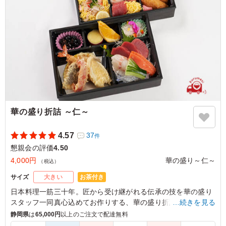
愛知県豊田市亀首町
2024/11/30
華の盛り折詰 ～仁～
4.57
37
件
懇親会の評価
4.50
4,000円
華の盛り～仁～
（税込）
お茶付き
サイズ
大きい
日本料理一筋三十年。匠から受け継がれる伝承の技を華の盛り
スタッフ一同真心込めてお作りする、華の盛り折詰シリーズ。
…続きを見る
当店人気の手まり寿司が入り、美しく上品な二段折詰でご用意
静岡県
は
65,000円
以上のご注文で配達無料
させていただきます。おもてなしや大切なお集まりにも喜ばれ