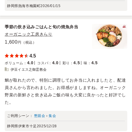
静岡県熱海市梅園町
2026/01/15
季節の炊き込みごはんと旬の焼魚弁当
オーガニック工房きらり
1,600
円（税込）
4.5
4.0
4.0
4.5
4.5
ボリューム
：
コスパ
：
彩り
：
味
：
伊豆イエス之御霊教会
鯛が取れたので、特別に調理してお弁当に入れましたと、配達
員さんから言われました。お得感がましますね。オーガニック
野菜の新鮮さと炊き込みご飯の味も大変に良かったと好評でし
た。
ご利用シーン：
懇親会
›
集会
静岡県伊東市十足
2025/12/28