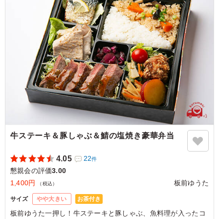
回を利用したいお店です。
ご利用シーン：
懇親会
›
ランチ会
愛知県豊田市亀首町
2024/01/15
牛ステーキ＆豚しゃぶ＆鯖の塩焼き豪華弁当
4.05
22
件
懇親会の評価
3.00
1,400円
板前ゆうた
（税込）
お茶付き
サイズ
やや大きい
板前ゆうた一押し！牛ステーキと豚しゃぶ、魚料理が入ったコ