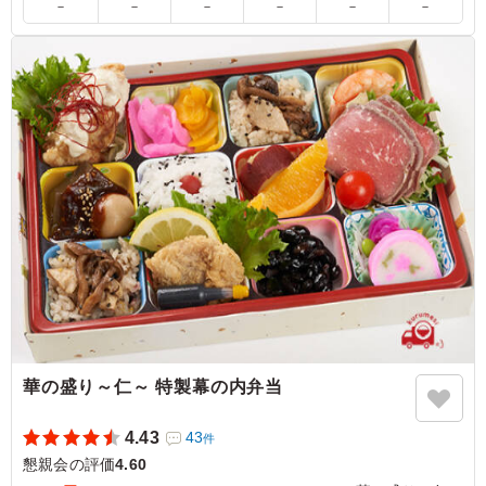
さめてもおいしい牛すきと、おかずの組み合わせで、ガッ
－
－
－
－
－
－
ツリ好きな男性でもちゃんと満足できる内容でした。 お
かずのおいしさに比べるとご飯が少な目だなとも感じます
ので、大盛りを注文しても良かったと思います。
ご利用シーン：
懇親会
›
懇親会
愛知県名古屋市昭和区山里町
2023/07/18
華の盛り～仁～ 特製幕の内弁当
4.43
43
件
懇親会の評価
4.60