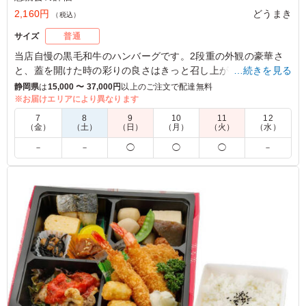
2,160円
どうまき
（税込）
サイズ
普通
当店自慢の黒毛和牛のハンバーグです。2段重の外観の豪華さ
と、蓋を開けた時の彩りの良さはきっと召し上がる方に満足し
…続きを見る
ていただけます。是非一度ご賞味ください。
静岡県
は
15,000 〜 37,000円
以上のご注文で配達無料
※お届けエリアにより異なります
5.0
7
8
9
10
11
12
（金）
（土）
（日）
（月）
（火）
（水）
いろどり良く、ボリュームもある上にいかにも栄養バラン
－
－
◯
◯
◯
－
スの良さそうなお弁当で、ふたを開けると老若男女問わず
食欲が刺激されると思います。見た目だけでなく味も、間
違いないです。
ご利用シーン：
懇親会
›
ランチ会
静岡県浜松市中央区上西町
2025/07/30