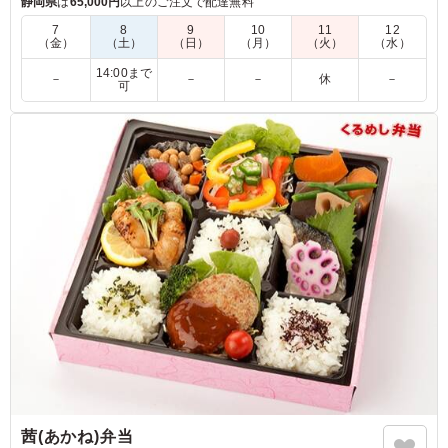
静岡県
は
65,000円
以上のご注文で配達無料
7
8
9
10
11
12
※仕入れ状況により、メニューが変わる場合がございます。
（金）
（土）
（日）
（月）
（火）
（水）
14:00まで
－
－
－
休
－
可
4.5
コープあいち くらしのサポート事業部 おはよう宅配課
冷めてもとても美味しかったです。 カレー味の春巻きは
とても珍しいと思いますが美味しく頂きました。 ご飯と
おかずのバランスが丁度良いと思いました。 今度は他の
お弁当も食べたいと思います。
ご利用シーン：
懇親会
›
送別会
愛知県長久手市蟹原
2025/06/08
茜(あかね)弁当