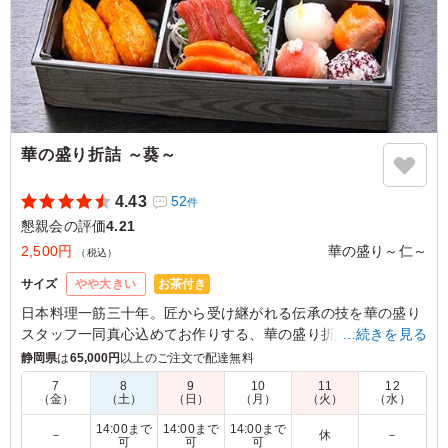
華の盛り折詰 ～葵～
4.43
52
件
懇親会の評価
4.21
2,500円
華の盛り～仁～
（税込）
お茶付き
サイズ
やや大きい
日本料理一筋三十年。匠から受け継がれる伝承の技を華の盛り
スタッフ一同真心込めてお作りする、華の盛り折詰シリーズ。
…続きを見る
当店人気の手まり寿司が入り、美しく盛りつけし、お届けさせ
静岡県
は
65,000円
以上のご注文で配達無料
ていただきます。
7
8
9
10
11
12
（金）
（土）
（日）
（月）
（火）
（水）
5.0
トヨタ自動車株式会社
14:00まで
14:00まで
14:00まで
－
休
－
可
可
可