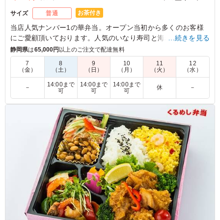
お茶付き
サイズ
普通
当店人気ナンバー1の華弁当。オープン当初から多くのお客様
にご愛顧頂いております。人気のいなり寿司と海老フライに加
…続きを見る
え、万人受けする料理が少量ずつ多数入っているところが人気
静岡県
は
65,000円
以上のご注文で配達無料
のポイント！会議や大切なお集まりにも喜ばれるお弁当です。
7
8
9
10
11
12
迷った時にはコレ！
（金）
（土）
（日）
（月）
（火）
（水）
14:00まで
14:00まで
14:00まで
－
休
－
可
可
可
4.0
戸ケ崎4丁目1区町内会
ボリュウムもあり満足です。
ご利用シーン：
懇親会
›
懇親会
愛知県西尾市戸ケ崎
2026/01/18