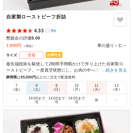
自家製ローストビーフ折詰
4.33
9
件
懇親会の評価
5.00
1,800円
華の盛り～仁～
（税込）
お茶付き
サイズ
普通
最先端技術を駆使して2時間手間暇かけて作り上げた自家製ロ
ーストビーフ。一度真空状態にし、お肉の中へうま味をぎゅっ
…続きを見る
と閉じ込めることでジューシーでやわらかなローストビーフを
静岡県
は
65,000円
以上のご注文で配達無料
完成させました。匠から受け継がれた伝承の味からたれにもこ
7
8
9
10
11
12
だわりました。大満足のお肉120g！サラダ、デザート、惣菜も
（金）
（土）
（日）
（月）
（火）
（水）
ついて大満足の折詰です。
14:00まで
14:00まで
14:00まで
－
休
－
可
可
可
5.0
トヨタ自動車株式会社
ボリュウームも満点 味・彩りも最高です、特にコスパに
関しては、皆さんから高評価でした