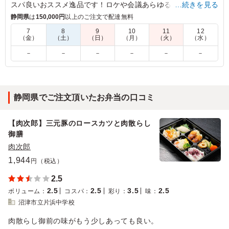
スパ良いおススメ逸品です！ロケや会議あらゆるシーンでご利
…続きを見る
用ください！
静岡県
は
150,000円
以上のご注文で配達無料
7
8
9
10
11
12
（金）
（土）
（日）
（月）
（火）
（水）
4.5
（株）鳴海クリーンシステム
品どり豊富でした。
－
－
－
－
－
－
ご利用シーン：
ＩＳＯ内部監査時、昼食会。
愛知県名古屋市緑区鳴海町
2022/03/30
静岡県でご注文頂いたお弁当の口コミ
【肉次郎】三元豚のロースカツと肉散らし
御膳
肉次郎
1,944
円（税込）
2.5
2.5
2.5
3.5
2.5
ボリューム
：
コスパ
：
彩り
：
味
：
沼津市立片浜中学校
肉散らし御前の味がもう少しあっても良い。