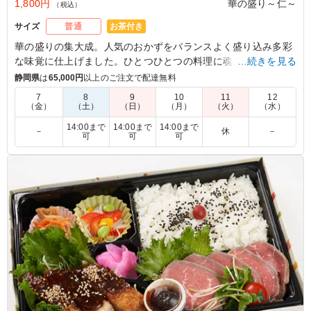
1,800円
華の盛り～仁～
（税込）
お茶付き
サイズ
普通
華の盛りの集大成。人気のおかずをバランスよく盛り込み多彩
な味覚に仕上げました。ひとつひとつの料理に魂をこめてお届
…続きを見る
けいたします。是非ご賞味ください。
静岡県
は
65,000円
以上のご注文で配達無料
7
8
9
10
11
12
（金）
（土）
（日）
（月）
（火）
（水）
5.0
トヨタ自動車株式会社
しっかりと味付けされたおかずは、ご飯との相性がとても
14:00まで
14:00まで
14:00まで
－
休
－
可
可
可
良くてどんどん箸が進みあっという間に完食していまし
た。 どれを食べても美味しく、栄養バランスも考えられ
た素敵なお弁当でした。
ご利用シーン：
懇親会
›
送別会
愛知県豊田市トヨタ町
2024/09/21