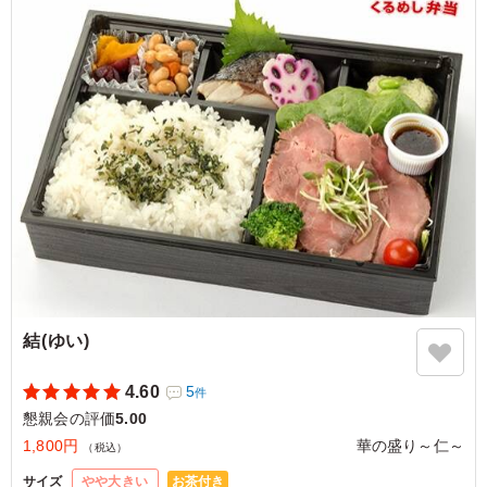
た。普通にお腹いっぱいになるお弁当です。
ご利用シーン：
懇親会
›
ランチ会
静岡県浜松市中央区神原町
2025/12/22
結(ゆい)
4.60
5
件
懇親会の評価
5.00
1,800円
華の盛り～仁～
（税込）
お茶付き
サイズ
やや大きい