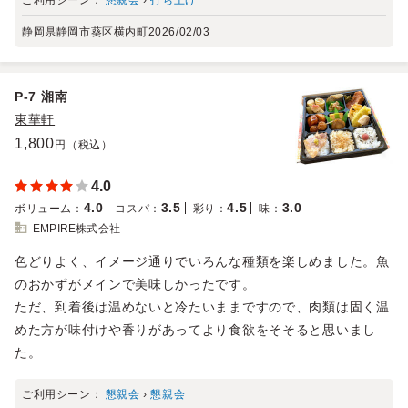
ご利用シーン：
懇親会
›
打ち上げ
静岡県静岡市葵区横内町
2026/02/03
P-7 湘南
東華軒
1,800
円（税込）
4.0
4.0
3.5
4.5
3.0
ボリューム
：
コスパ
：
彩り
：
味
：
EMPIRE株式会社
色どりよく、イメージ通りでいろんな種類を楽しめました。魚
のおかずがメインで美味しかったです。
ただ、到着後は温めないと冷たいままですので、肉類は固く温
めた方が味付けや香りがあってより食欲をそそると思いまし
た。
ご利用シーン：
懇親会
›
懇親会