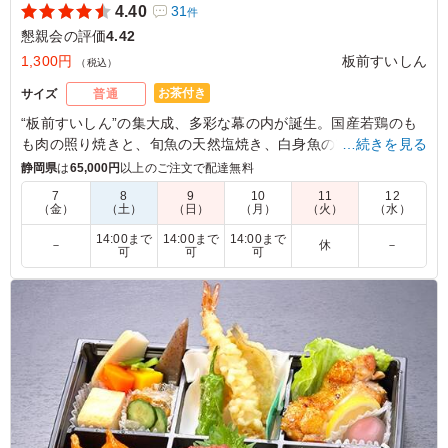
4.40
31
件
懇親会の評価
4.42
1,300円
板前すいしん
（税込）
お茶付き
サイズ
普通
“板前すいしん”の集大成、多彩な幕の内が誕生。国産若鶏のも
も肉の照り焼きと、旬魚の天然塩焼き、白身魚のフライを主菜
…続きを見る
としたお弁当です。お腹に優しく和惣菜の副菜もある自慢の幕
静岡県
は
65,000円
以上のご注文で配達無料
の内弁当です。
7
8
9
10
11
12
（金）
（土）
（日）
（月）
（火）
（水）
5.0
14:00まで
14:00まで
14:00まで
－
休
－
可
可
可
味付けも良く美味しく頂きました。 物価高のせいか、前
回良かったので期待していたのですが、若干ボリュームが
減った気がしました。
ご利用シーン：
懇親会
›
懇親会
愛知県豊田市高美町
2026/03/16