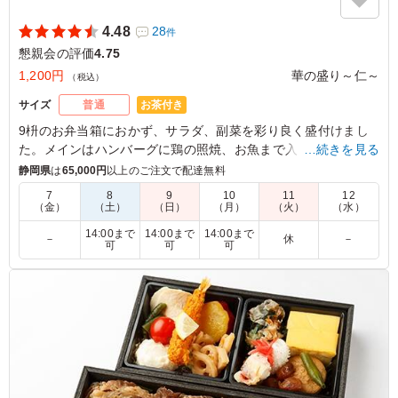
4.48
28
件
懇親会の評価
4.75
1,200円
華の盛り～仁～
（税込）
お茶付き
サイズ
普通
9枡のお弁当箱におかず、サラダ、副菜を彩り良く盛付けまし
た。メインはハンバーグに鶏の照焼、お魚まで入ってバランス
…続きを見る
の良いお弁当に仕上げております。
静岡県
は
65,000円
以上のご注文で配達無料
7
8
9
10
11
12
（金）
（土）
（日）
（月）
（火）
（水）
4.5
明治安田生命 愛知豊田営業所
見た目良かったです。 温かい状態で食べれたらもっと美
14:00まで
14:00まで
14:00まで
－
休
－
可
可
可
味しく頂けたらかなと思います。
ご利用シーン：
懇親会
›
歓迎会
愛知県豊田市平芝町
2024/04/12