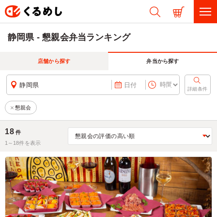
静岡県 - 懇親会弁当ランキング
店舗から探す
弁当から探す
静岡県
日付
詳細条件
懇親会
18
件
1～
18
件を表示