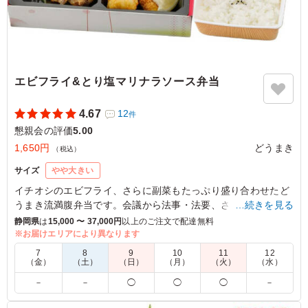
エビフライ&とり塩マリナラソース弁当
4.67
12
件
懇親会の評価
5.00
1,650円
どうまき
（税込）
サイズ
やや大きい
イチオシのエビフライ、さらに副菜もたっぷり盛り合わせたど
うまき流満腹弁当です。会議から法事・法要、さらに接待まで
…続きを見る
幅広い用途でご利用いただけます。
静岡県
は
15,000 〜 37,000円
以上のご注文で配達無料
※お届けエリアにより異なります
※白飯は別添えです。
7
8
9
10
11
12
（金）
（土）
（日）
（月）
（火）
（水）
5.0
－
－
◯
◯
◯
－
エビフライ弁当という名の通り，エビフライが美味しかっ