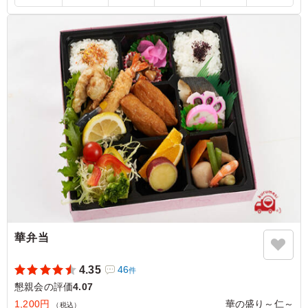
刺身や手まり寿司、天ぷらと見た目も非常に華やかで高級
感がある点が良いと思いました。 幅広い年齢の方に喜ば
れるお弁当の内容だと思いました。デザートまで入ってい
るのは嬉しいです。
ご利用シーン：
懇親会
›
懇親会
愛知県豊田市保見町
2026/06/23
華弁当
4.35
46
件
懇親会の評価
4.07
1,200円
華の盛り～仁～
（税込）