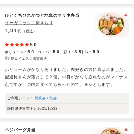
ひとくちひれかつと地魚のマリネ弁当
オーガニック工房きらり
1,400
円（税込）
5.0
5.0
5.0
3.5
5.0
ボリューム
：
コスパ
：
彩り
：
味
：
伊豆イエス之御霊教会
ボリュームがかなりありました。肉好きの方に喜ばれました。
配達員さんが落として２個、中身がかなり崩れたのがマイナス
点ですが、身内に食べてもらったので、ヨシとします。
ご利用シーン：
懇親会
›
集会
静岡県伊東市十足
2025/12/28
ベジバーグ弁当