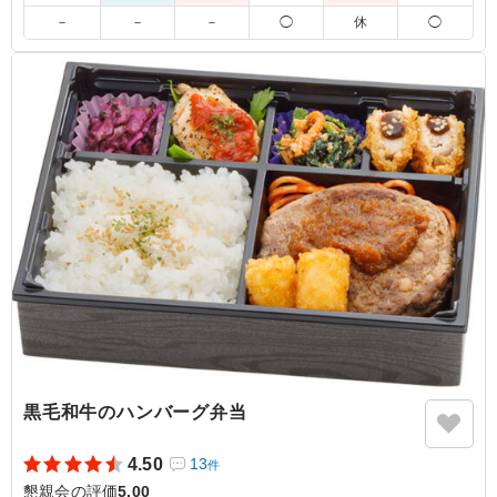
※基本:20～80g(1名当たりの目安)
－
－
－
◯
休
◯
※注文人数によりひとつのお皿に複数のお料理を組み合わせて
の盛り付けとなります。
※使い捨て容器でお届けするデリバリープランです。設置・配
膳・撤収等のサービスはついておりません。
※「10卓に配置」などお客様ご指定の数の卓に配置する場合、
追加容器代金をいただいたり、容器が変更になる場合がござい
ます。予めご了承くださいませ。
※季節毎の仕入れによりメニューが変わる場合がございます。
予めご了承ください。
※ご飯の種類プルダウンより「季節のカットケーキ(＋200
円)」有無をお選びください。
5.0
名古屋大学 理学研究科
肉料理として彩り豊かでありつつ、小さいお皿にのって出
てくるため、食べやすく、全部が良いと思える料理でし
た。おいしさも加味すると本当にコスパが良く、美味しく
黒毛和牛のハンバーグ弁当
いただきました。
4.50
13
ご利用シーン：
懇親会
›
懇親会
件
愛知県名古屋市千種区不老町
2026/07/20
懇親会の評価
5.00