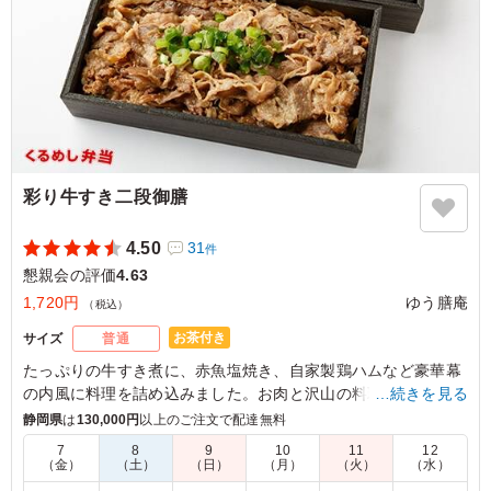
彩り牛すき二段御膳
4.50
31
件
懇親会の評価
4.63
1,720円
ゆう膳庵
（税込）
お茶付き
サイズ
普通
たっぷりの牛すき煮に、赤魚塩焼き、自家製鶏ハムなど豪華幕
の内風に料理を詰め込みました。お肉と沢山の料理を味わいた
…続きを見る
い方にお勧めです。
静岡県
は
130,000円
以上のご注文で配達無料
7
8
9
10
11
12
（金）
（土）
（日）
（月）
（火）
（水）
4.0
山里学童クラブ