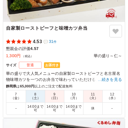
自家製ローストビーフと味噌カツ弁当
4.53
31
件
懇親会の評価
4.57
1,300円
華の盛り～仁～
（税込）
お茶付き
サイズ
普通
華の盛りで大人気メニューの自家製ローストビーフと名古屋名
物味噌カツを一つのお弁当で味わっていただける贅沢な逸品で
…続きを見る
す！ご満足いただけること間違いなし。
静岡県
は
65,000円
以上のご注文で配達無料
7
8
9
10
11
12
（金）
（土）
（日）
（月）
（火）
（水）
4.5
トヨタ車体
野菜も多く彩り、バランスの良い豪華なお弁当でした。ロ
14:00まで
14:00まで
14:00まで
－
休
－
可
可
可
ーストビーフのタレの味が薄く物足りなかったのが残念で
した(味噌カツに負けない味付けになると嬉しいです)。ま
た機会があれば注文したいと思います。