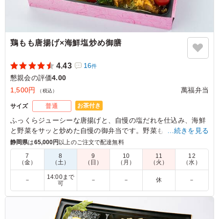
鶏もも唐揚げ×海鮮塩炒め御膳
4.43
16
件
懇親会の評価
4.00
1,500円
萬福弁当
（税込）
お茶付き
サイズ
普通
ふっくらジューシーな唐揚げと、自慢の塩だれを仕込み、海鮮
と野菜をサッと炒めた自慢の御弁当です。野菜もしっかり摂っ
…続きを見る
てほしいから、サラダなどもたっぷり盛り込んでいます。
静岡県
は
65,000円
以上のご注文で配達無料
7
8
9
10
11
12
（金）
（土）
（日）
（月）
（火）
（水）
4.0
トヨタ紡織株式会社
会社のイベントで昼食会を実施しました。唐揚げの味がし
14:00まで
－
－
－
休
－
可
っかりついており、冷たかったですがメンバーから弁当が
おいしかったとのコメントがありました。ご飯が白米とチ
ャーハンになっており、お得感がありました。またおかず
の種類が多く、みんな満腹になったと喜んでいました。次