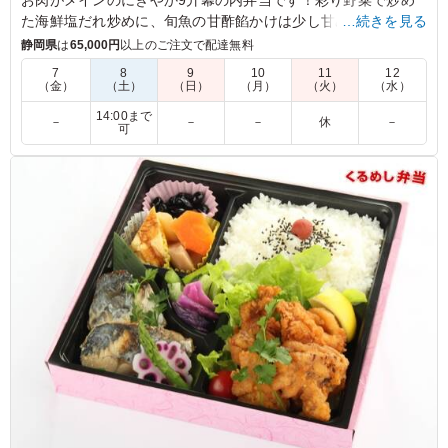
た海鮮塩だれ炒めに、旬魚の甘酢餡かけは少し甘めに味付けし
…続きを見る
盛り付け、牛肉のピリ辛炒めと相まってお腹持ちもして、野菜
静岡県
は
65,000円
以上のご注文で配達無料
も多めにし、はるさめサラダなど健康的で親しみやすいイチオ
7
8
9
10
11
12
シの9升幕の内です！会議やロケ、慶事・仏事などおもてなし
（金）
（土）
（日）
（月）
（火）
（水）
の場にご利用ください。
14:00まで
－
－
－
休
－
可
※仕入れ状況により、メニューが変わる場合がございます。
5.0
トヨタ自動車
おかずの種類も多く、どこから食べても美味しい。 飽き
ないお弁当でした。 ボリューム満点ですが、お野菜も多
く、 女性でも残さず食べる方もいてよかったです。 ちょ
っとしたイベントで少し豪華なお弁当が 頼みたい時に、
オススメです！ お茶もついてくるのがありがたい。
ご利用シーン：
懇親会
›
送別会
愛知県豊田市トヨタ町
2026/08/01