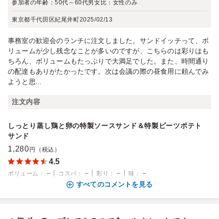
参加者の年齢：
50代～60代
男女比：
女性のみ
東京都千代田区紀尾井町
2025/02/13
事務室の歓迎会のランチに注文しました。サンドイッチって、ボ
リュームが少し残念なことが多いのですが、こちらのは彩りはも
ちろん、ボリュームもたっぷりで大満足でした。また、時間通り
の配達もありがたかったです。次は会議の際の昼食用に頼んでみ
ようと思...
注文内容
しっとり蒸し鶏と卵の特製ソースサンド＆特製ビーツポテト
サンド
1,280
円（税込）
4.5
－
－
－
－
ボリューム
：
コスパ
：
彩り
：
味
：
すべてのコメントを見る