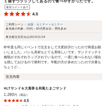
１個ずつラップしてあるので食べやすかったです。
返信コメントあり
4.5
ご利用シーン：
会議・セミナー
›
セミナー
参加者の年齢：
50代～60代
男女比：
男性多め
東京都文京区白山
2024/11/19
昨年度も同じイベントで注文をして大変好評だったので再度お願
いしました。パンも具材もとても美味しいです。サンドイッチ２
種類がそれぞれラップされているので、一度に食べられない場合
も残しておけるので便利です。年配の方が多めだったので分量も
ちょうど...
注文内容
HLTサンド＆大葉香る和風たまごサンド
1,280
円（税込）
4.5