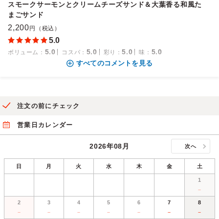
スモークサーモンとクリームチーズサンド＆大葉香る和風た
まごサンド
2,200
円（税込）
5.0
5.0
5.0
5.0
5.0
ボリューム
：
コスパ
：
彩り
：
味
：
すべてのコメントを見る
注文の前にチェック
営業日カレンダー
2026年08月
次へ
日
月
火
水
木
金
土
1
－
2
3
4
5
6
7
8
－
－
－
－
－
－
－