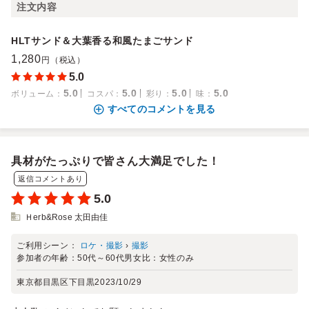
注文内容
HLTサンド＆大葉香る和風たまごサンド
1,280
円（税込）
5.0
5.0
5.0
5.0
5.0
ボリューム
：
コスパ
：
彩り
：
味
：
すべてのコメントを見る
具材がたっぷりで皆さん大満足でした！
返信コメントあり
5.0
Ｈerb&Rose 太田由佳
ご利用シーン：
ロケ・撮影
›
撮影
参加者の年齢：
50代～60代
男女比：
女性のみ
東京都目黒区下目黒
2023/10/29