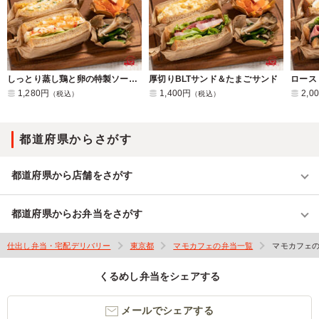
しっとり蒸し鶏と卵の特製ソースサンド＆大葉香る和風たまごサンド
厚切りBLTサンド＆たまごサンド
1,280円
1,400円
2,0
（税込）
（税込）
都道府県からさがす
都道府県から店舗をさがす
都道府県からお弁当をさがす
仕出し弁当・宅配デリバリー
東京都
マモカフェの弁当一覧
マモカフェ
くるめし弁当をシェアする
メールでシェアする