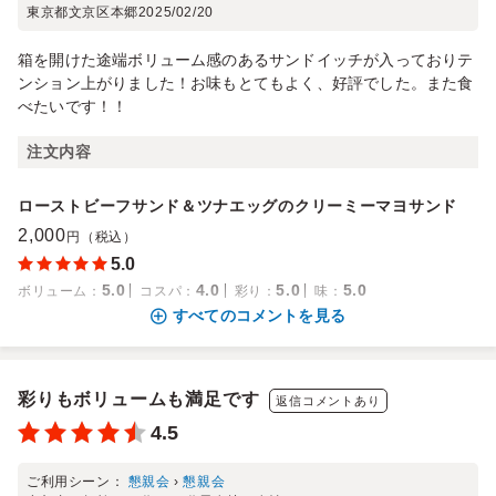
東京都文京区本郷
2025/02/20
箱を開けた途端ボリューム感のあるサンドイッチが入っておりテ
ンション上がりました！お味もとてもよく、好評でした。また食
べたいです！！
注文内容
ローストビーフサンド＆ツナエッグのクリーミーマヨサンド
2,000
円（税込）
5.0
5.0
4.0
5.0
5.0
ボリューム
：
コスパ
：
彩り
：
味
：
すべてのコメントを見る
彩りもボリュームも満足です
返信コメントあり
4.5
ご利用シーン：
懇親会
›
懇親会