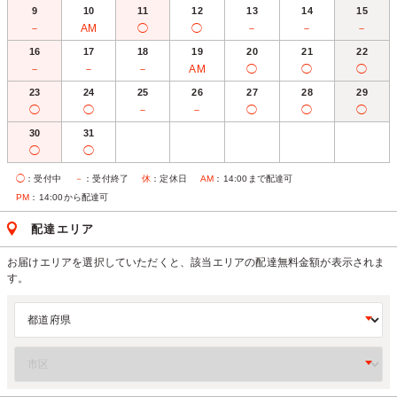
9
10
11
12
13
14
15
－
AM
◯
◯
－
－
－
16
17
18
19
20
21
22
－
－
－
AM
◯
◯
◯
23
24
25
26
27
28
29
◯
◯
－
－
◯
◯
◯
30
31
◯
◯
◯
：受付中
－
：受付終了
休
：定休日
AM
：14:00まで配達可
PM
：14:00から配達可
配達エリア
お届けエリアを選択していただくと、該当エリアの配達無料金額が表示されま
す。