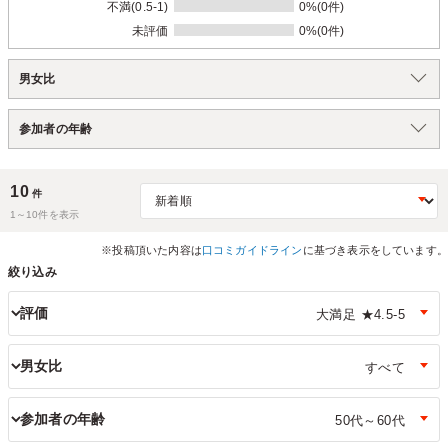
不満(0.5-1)
0%(0件)
未評価
0%(0件)
男女比
参加者の年齢
10
件
1～
10
件を表示
※投稿頂いた内容は
口コミガイドライン
に基づき表示をしています。
絞り込み
評価
男女比
参加者の年齢