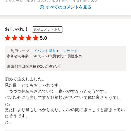
4.0
4.5
4.5
5.0
ボリューム
：
コスパ
：
彩り
：
味
：
すべてのコメントを見る
おしゃれ！
返信コメントあり
5.0
ご利用シーン：
イベント運営
›
コンサート
参加者の年齢：
50代～60代
男女比：
男性多め
東京都大田区東糀谷
2024/09/04
初めて注文しました。
見た目、とてもおしゃれです。
一つづつ包装もされていて、食べやすかったそうです。
パン以外にも少しですが野菜類が付いていて体に良さそうでし
た。
見た目より量もしっかりあり、パンの間にぎっしりと詰まってい
たそうです。
と...