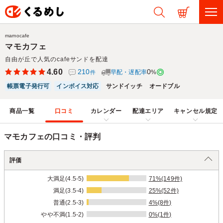
mamocafe
マモカフェ
自由が丘で人気のcafeサンドを配達
4.60
210
0
早配・遅配率
%
件
帳票電子発行可
インボイス対応
サンドイッチ
オードブル
商品一覧
口コミ
カレンダー
配達エリア
キャンセル規定
マモカフェの口コミ・評判
評価
大満足(4.5-5)
71%(149件)
満足(3.5-4)
25%(52件)
普通(2.5-3)
4%(8件)
やや不満(1.5-2)
0%(1件)