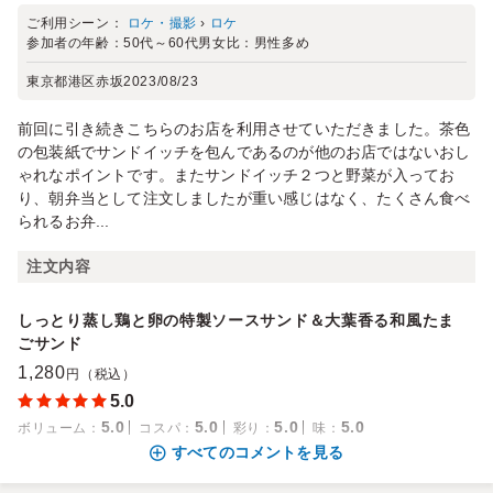
ご利用シーン：
ロケ・撮影
›
ロケ
参加者の年齢：
50代～60代
男女比：
男性多め
東京都港区赤坂
2023/08/23
前回に引き続きこちらのお店を利用させていただきました。茶色
の包装紙でサンドイッチを包んであるのが他のお店ではないおし
ゃれなポイントです。またサンドイッチ２つと野菜が入ってお
り、朝弁当として注文しましたが重い感じはなく、たくさん食べ
られるお弁...
注文内容
しっとり蒸し鶏と卵の特製ソースサンド＆大葉香る和風たま
ごサンド
1,280
円（税込）
5.0
5.0
5.0
5.0
5.0
ボリューム
：
コスパ
：
彩り
：
味
：
すべてのコメントを見る