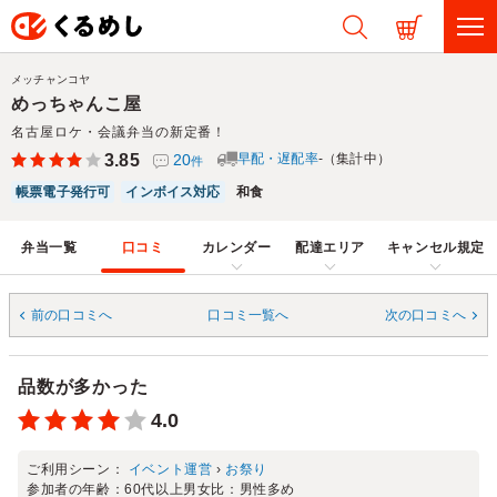
メッチャンコヤ
めっちゃんこ屋
名古屋ロケ・会議弁当の新定番！
3.85
20
早配・遅配率
-（集計中）
件
帳票電子発行可
インボイス対応
和食
弁当一覧
口コミ
カレンダー
配達エリア
キャンセル規定
前の口コミへ
口コミ一覧へ
次の口コミへ
品数が多かった
4.0
ご利用シーン：
イベント運営
›
お祭り
参加者の年齢：
60代以上
男女比：
男性多め