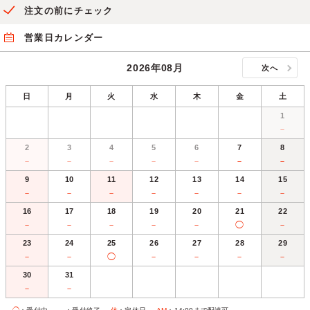
注文の前にチェック
営業日カレンダー
2026年08月
次へ
日
月
火
水
木
金
土
1
－
2
3
4
5
6
7
8
－
－
－
－
－
－
－
9
10
11
12
13
14
15
－
－
－
－
－
－
－
16
17
18
19
20
21
22
－
－
－
－
－
◯
－
23
24
25
26
27
28
29
－
－
◯
－
－
－
－
30
31
－
－