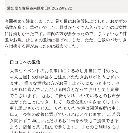
愛知県名古屋市南区扇田町
2022/09/22
今回初めて注文しました。見た目はお値段以上でした。おかずの
品数が多く、華やかでした。野菜がたくさん入っていたのは女性
には嬉しかったです。年配の方が多かったので、さつまいもの甘
煮やお魚、ひじきの煮物は喜ばれました。ただ、ご飯のパサつき
を指摘する声があったのは残念でした。
口コミへの返信
大事なイベントのお食事用にくるめし弁当にて【めっち
ゃんこ屋】のお弁当をご注文いただきありがとうござい
ます。 様々な世代の方がお召し上がりになった中で、そ
れぞれに喜んでいただける内容となっておりとても光栄
でございます。 なお、ご飯がパサついているとのお声が
上がったことにつきまして、残念な思いをさせてしまい
申し訳ございません。 いただいたお声は関係各所は申し
伝え、今後の改善に繋げていければと存じます。 老若男
女問わずご満足いただけるお弁当を今後もご提供できる
よう、店舗と共に励んで参ります。 またのご利用を心よ