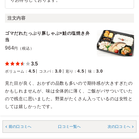
りお待ちしております。
注文内容
ゴマだれたっぷり豚しゃぶ×鮭の塩焼き弁
当
964
円（税込）
3.5
4.5
3.0
4.5
3.0
ボリューム
：
コスパ
：
彩り
：
味
：
見た目が良く、おかずの品数も多いので期待感が大きすぎたの
かもしれませんが、味は全体的に薄く、ご飯がパサついていた
ので残念に思いました。野菜がたくさん入っているのは女性と
しては嬉しかったです。
前の口コミへ
口コミ一覧へ
次の口コミへ