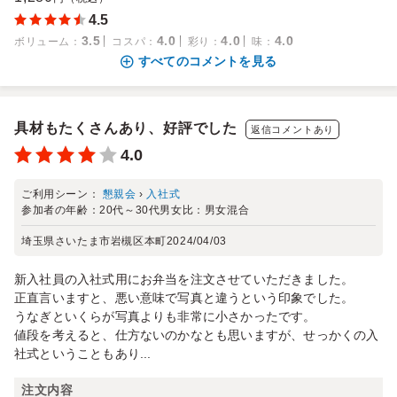
4.5
3.5
4.0
4.0
4.0
ボリューム
：
コスパ
：
彩り
：
味
：
すべてのコメントを見る
具材もたくさんあり、好評でした
返信コメントあり
4.0
ご利用シーン：
懇親会
›
入社式
参加者の年齢：
20代～30代
男女比：
男女混合
埼玉県さいたま市岩槻区本町
2024/04/03
新入社員の入社式用にお弁当を注文させていただきました。
正直言いますと、悪い意味で写真と違うという印象でした。
うなぎといくらが写真よりも非常に小さかったです。
値段を考えると、仕方ないのかなとも思いますが、せっかくの入
社式ということもあり...
注文内容