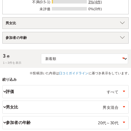
不満(0.5-1)
3%(4件)
未評価
0%(0件)
男女比
参加者の年齢
3
件
1～
3
件を表示
※投稿頂いた内容は
口コミガイドライン
に基づき表示をしています。
絞り込み
評価
男女比
参加者の年齢