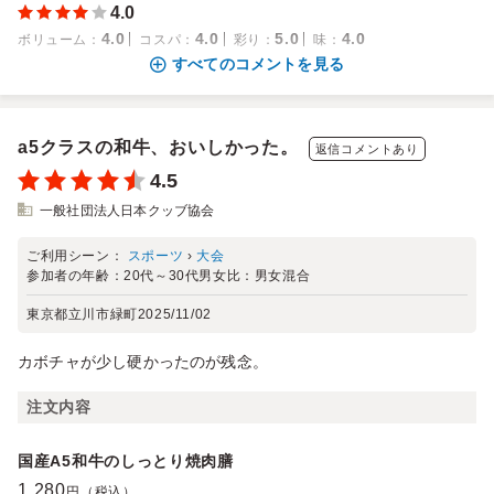
4.0
4.0
4.0
5.0
4.0
ボリューム
：
コスパ
：
彩り
：
味
：
すべてのコメントを見る
a5クラスの和牛、おいしかった。
返信コメントあり
4.5
一般社団法人日本クッブ協会
ご利用シーン：
スポーツ
›
大会
参加者の年齢：
20代～30代
男女比：
男女混合
東京都立川市緑町
2025/11/02
カボチャが少し硬かったのが残念。
注文内容
国産A5和牛のしっとり焼肉膳
1,280
円（税込）