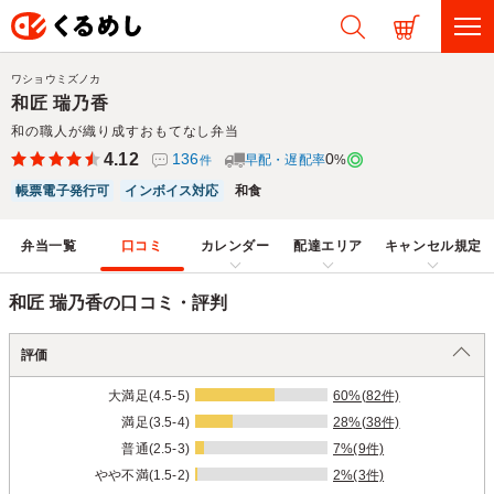
ワショウミズノカ
和匠 瑞乃香
和の職人が織り成すおもてなし弁当
4.12
136
0
早配・遅配率
%
件
帳票電子発行可
インボイス対応
和食
弁当一覧
口コミ
カレンダー
配達エリア
キャンセル規定
和匠 瑞乃香の口コミ・評判
評価
大満足(4.5-5)
60%(82件)
満足(3.5-4)
28%(38件)
普通(2.5-3)
7%(9件)
やや不満(1.5-2)
2%(3件)