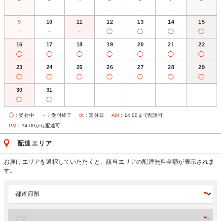
－
－
－
－
－
－
－
9
10
11
12
13
14
15
－
－
－
◯
◯
◯
◯
16
17
18
19
20
21
22
◯
◯
◯
◯
◯
◯
◯
23
24
25
26
27
28
29
◯
◯
◯
◯
◯
◯
◯
30
31
◯
◯
◯
：受付中
－
：受付終了
休
：定休日
AM
：14:00まで配達可
PM
：14:00から配達可
配達エリア
お届けエリアを選択していただくと、該当エリアの配達無料金額が表示されま
す。