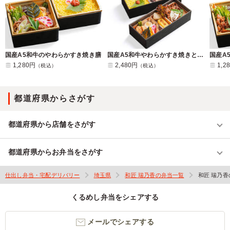
国産A5和牛のやわらかすき焼き膳
国産A5和牛やわらかすき焼きと五目炊き込み二段懐石御膳
国産A
1,280円
2,480円
1,2
（税込）
（税込）
都道府県からさがす
都道府県から店舗をさがす
都道府県からお弁当をさがす
仕出し弁当・宅配デリバリー
埼玉県
和匠 瑞乃香の弁当一覧
和匠 瑞乃
くるめし弁当をシェアする
メールでシェアする