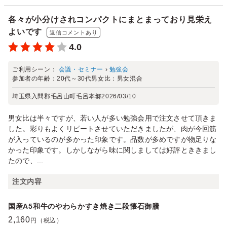
各々が小分けされコンパクトにまとまっており見栄え
よいです
返信コメントあり
4.0
ご利用シーン：
会議・セミナー
›
勉強会
参加者の年齢：
20代～30代
男女比：
男女混合
埼玉県入間郡毛呂山町毛呂本郷
2026/03/10
男女比は半々ですが、若い人が多い勉強会用で注文させて頂きま
した。彩りもよくリピートさせていただきましたが、肉が今回筋
が入っているのが多かった印象です。品数が多めですが物足りな
かった印象です。しかしながら味に関しましては好評とききまし
たので、...
注文内容
国産A5和牛のやわらかすき焼き二段懐石御膳
2,160
円（税込）