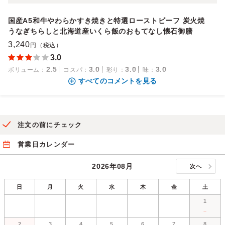
国産A5和牛やわらかすき焼きと特選ローストビーフ 炭火焼
うなぎちらしと北海道産いくら飯のおもてなし懐石御膳
3,240
円（税込）
3.0
2.5
3.0
3.0
3.0
ボリューム
：
コスパ
：
彩り
：
味
：
すべてのコメントを見る
注文の前にチェック
営業日カレンダー
2026年08月
次へ
日
月
火
水
木
金
土
1
－
2
3
4
5
6
7
8