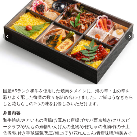
国産A5ランク和牛を使用した焼肉をメインに、海の幸・山の幸を
彩りよく配した御菜の数々を詰め合わせました。ご飯はうなぎちら
しと花ちらしの2つの味をお愉しみいただけます。
弁当内容
和牛焼肉/さといもの唐揚げ/豆あじ唐揚げ/サバ西京焼き/クリスピ
ークラブ/がんもの煮物/いんげんの煮物/かぼちゃの煮物/竹の子土
佐煮/味付き手毬湯葉/黒豆/梅ごぼう/花れんこん/青唐味噌/特製みそ