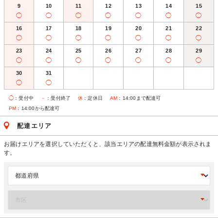
9
10
11
12
13
14
15
◯
◯
◯
◯
◯
◯
◯
16
17
18
19
20
21
22
◯
◯
◯
◯
◯
◯
◯
23
24
25
26
27
28
29
◯
◯
◯
◯
◯
◯
◯
30
31
◯
◯
◯
：受付中
－
：受付終了
休
：定休日
AM
：14:00まで配達可
PM
：14:00から配達可
配達エリア
お届けエリアを選択していただくと、該当エリアの配達無料金額が表示されま
す。