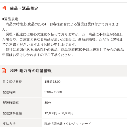
備品・返品規定
■返品規定
・商品の特性上(食品のため)、お客様都合による返品は受け付けておりませ
ん。
・調理・配達には細心の注意を払っておりますが、万一商品に不都合が発生し
た場合や、ご注文と異なる商品が届いた場合は、商品到着後、ただちに弊社ま
でご連絡くださいますようお願い申し上げます。
・弊社に原因がある場合以外の返品、商品到着後30分以上経過してからの返品
申請はお受けしかねますのでご了承ください。
和匠 瑞乃香の店舗情報
注文締切日時
1日前13:00
配達時間
3:00～19:00
配達時間幅
30分
配達無料金額
12,000円～38,000円
支払方法
現金 / 請求書 / クレジットカード