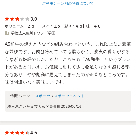
ご利用シーン別の評価について
3.0
2.5
1.5
4.5
4.0
ボリューム
：
コスパ
：
彩り
：
味
：
学校法人角川ドワンゴ学園
A5和牛の焼肉とうなぎの組み合わせという、これ以上ない豪華
な並びです。お肉は冷めていても柔らかく、炭火の香りがする
うなぎも好評でした。ただ、こちらも「A5和牛」というブラン
ドがあるとはいえ、お値段に対して少し物足りなさを感じる部
分もあり、やや割高に思えてしまったのが正直なところです。
味は間違いなく美味しいです。
ご利用シーン：
スポーツ
›
スポーツイベント
埼玉県さいたま市大宮区高鼻町
2026/06/16
4.5