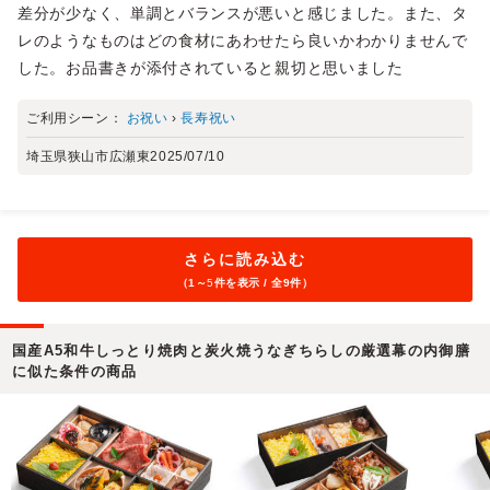
差分が少なく、単調とバランスが悪いと感じました。また、タ
レのようなものはどの食材にあわせたら良いかわかりませんで
した。お品書きが添付されていると親切と思いました
ご利用シーン：
お祝い
›
長寿祝い
埼玉県狭山市広瀬東
2025/07/10
さらに読み込む
（1～
5
件を表示 / 全9件）
国産A5和牛しっとり焼肉と炭火焼うなぎちらしの厳選幕の内御膳
に似た条件の商品