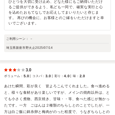
ひとつを大切に受け止め、どなた様にもご納得いただけ
るご提供ができるよう、私ども一同で、確実な実行と心
を込めたおもてなしでお応えしてまいりたいと存じま
す。 再びの機会に、お客様とのご縁をいただけますと幸
いでございます。
ご利用シーン：
－
埼玉県新座市野火止
2025/07/14
3.0
5.0
3.0
4.0
2.0
ボリューム
：
コスパ
：
彩り
：
味
：
あけた瞬間、彩が良く 皆よろこんでくれました。食べ進める
と、様々な食材があり楽しいですが、メインの焼肉以外は、と
ても小さく煮物、西京焼き、甘味・・等、食べた感じが無かっ
たです。一方 ごはんは２種類のちらしとのことでしたが、一
方は白ご飯に錦糸卵と梅肉がのった程度で、うなぎちらしとの