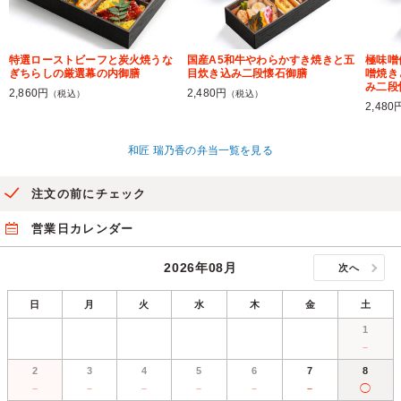
特選ローストビーフと炭火焼うな
国産A5和牛やわらかすき焼きと五
極味噌
ぎちらしの厳選幕の内御膳
目炊き込み二段懐石御膳
噌焼き
み二段
2,860円
2,480円
（税込）
（税込）
2,480
和匠 瑞乃香の弁当一覧を見る
注文の前にチェック
営業日カレンダー
2026年08月
次へ
日
月
火
水
木
金
土
1
－
2
3
4
5
6
7
8
－
－
－
－
－
－
◯