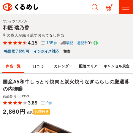
ワショウミズノカ
和匠 瑞乃香
和の職人が織り成すおもてなし弁当
4.15
135
0
早配・遅配率
%
件
帳票電子発行可
インボイス対応
和食
弁当一覧
口コミ
カレンダー
配達エリア
キャンセル規定
国産A5和牛しっとり焼肉と炭火焼うなぎちらしの厳選幕
の内御膳
商品番号：61353
3.89
9
件
2,860円
お茶付き
税込