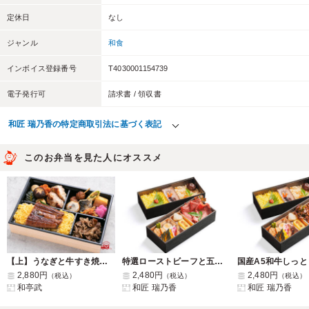
定休日
なし
ジャンル
和食
インボイス登録番号
T4030001154739
電子発行可
請求書 / 領収書
和匠 瑞乃香の特定商取引法に基づく表記
このお弁当を見た人にオススメ
【上】うなぎと牛すき焼き・鶏の照り焼き御膳
特選ローストビーフと五目炊き込み二段懐石御膳
2,880円
2,480円
2,480円
（税込）
（税込）
（税込）
和亭武
和匠 瑞乃香
和匠 瑞乃香