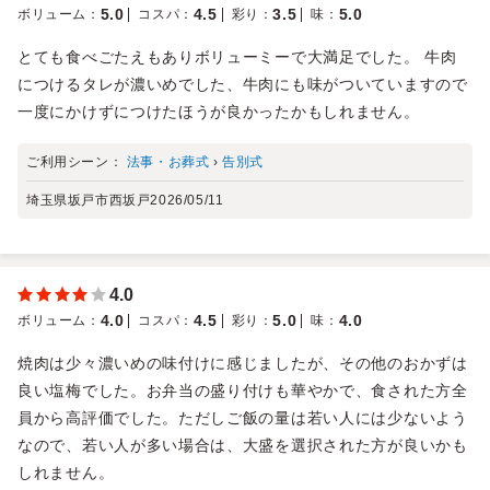
5.0
4.5
3.5
5.0
ボリューム
：
コスパ
：
彩り
：
味
：
とても食べごたえもありボリューミーで大満足でした。 牛肉
につけるタレが濃いめでした、牛肉にも味がついていますので
一度にかけずにつけたほうが良かったかもしれません。
ご利用シーン：
法事・お葬式
›
告別式
埼玉県坂戸市西坂戸
2026/05/11
4.0
4.0
4.5
5.0
4.0
ボリューム
：
コスパ
：
彩り
：
味
：
焼肉は少々濃いめの味付けに感じましたが、その他のおかずは
良い塩梅でした。お弁当の盛り付けも華やかで、食された方全
員から高評価でした。ただしご飯の量は若い人には少ないよう
なので、若い人が多い場合は、大盛を選択された方が良いかも
しれません。