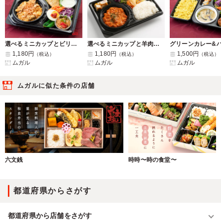
選べるミニカップとビリヤニライスセット
選べるミニカップと羊肉とひよこ豆のトルコ風煮込みセット
1,180円
1,180円
1,500円
（税込）
（税込）
（税込）
ムガル
ムガル
ムガル
ムガルに似た条件の店舗
六文銭
時時〜時の食堂〜
都道府県からさがす
都道府県から店舗をさがす