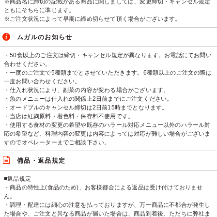
※商品名に締切の記載がある商品に関しましては、変更締切・キャンセル規定
ともにそちらに準じます。
※ご注文状況によって早期に締め切らせて頂く場合がございます。
ムガルのお知らせ
・50食以上のご注文は締切・キャンセル規定が異なります。お電話にてお問い
合わせください。
・一度のご注文で5種類までとさせていただきます。6種類以上のご注文の際は
一度お問い合わせください。
・仕入れ状況により、副菜の内容が変わる場合がございます。
・魚のメニューは仕入れの関係上2日前までにご注文ください。
・オードブルのキャンセル締切は2日前15時までとなります。
・当店は紅麹原料・着色料・保存料不使用です。
・使用する食材の変更の希望や既存のハラール対応メニュー以外のハラール対
応の希望など、料理内容の変更は内容によっては対応が難しい場合がございま
すのでオペレーターまでご相談下さい。
備品・返品規定
■返品規定
・商品の特性上(食品のため)、お客様都合による返品は受け付けておりませ
ん。
・調理・配達には細心の注意を払っておりますが、万一商品に不都合が発生し
た場合や、ご注文と異なる商品が届いた場合は、商品到着後、ただちに弊社ま