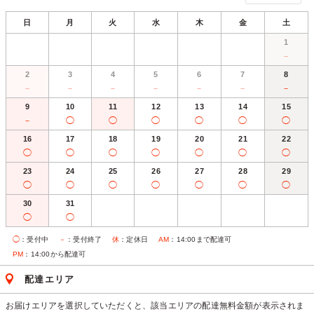
日
月
火
水
木
金
土
1
－
2
3
4
5
6
7
8
－
－
－
－
－
－
－
9
10
11
12
13
14
15
－
◯
◯
◯
◯
◯
◯
16
17
18
19
20
21
22
◯
◯
◯
◯
◯
◯
◯
23
24
25
26
27
28
29
◯
◯
◯
◯
◯
◯
◯
30
31
◯
◯
◯
：受付中
－
：受付終了
休
：定休日
AM
：14:00まで配達可
PM
：14:00から配達可
配達エリア
お届けエリアを選択していただくと、該当エリアの配達無料金額が表示されま