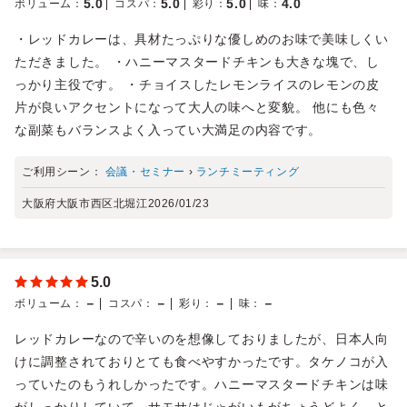
5.0
5.0
5.0
4.0
ボリューム
：
コスパ
：
彩り
：
味
：
・レッドカレーは、具材たっぷりな優しめのお味で美味しくい
ただきました。 ・ハニーマスタードチキンも大きな塊で、し
っかり主役です。 ・チョイスしたレモンライスのレモンの皮
片が良いアクセントになって大人の味へと変貌。 他にも色々
な副菜もバランスよく入ってい大満足の内容です。
ご利用シーン：
会議・セミナー
›
ランチミーティング
大阪府大阪市西区北堀江
2026/01/23
5.0
－
－
－
－
ボリューム
：
コスパ
：
彩り
：
味
：
レッドカレーなので辛いのを想像しておりましたが、日本人向
けに調整されておりとても食べやすかったです。タケノコが入
っていたのもうれしかったです。ハニーマスタードチキンは味
がしっかりしていて、サモサはじゃがいもがちょうどよく、と