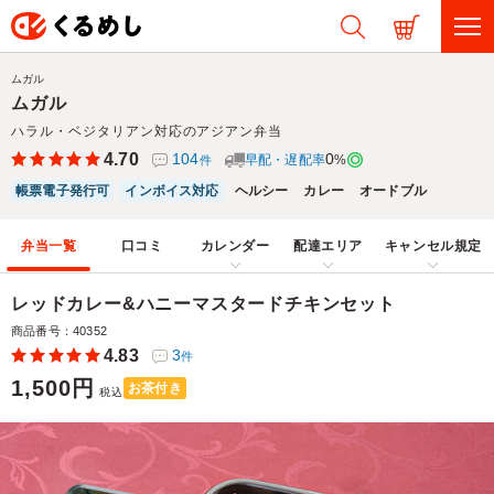
ムガル
ムガル
ハラル・ベジタリアン対応のアジアン弁当
4.70
104
0
早配・遅配率
%
件
帳票電子発行可
インボイス対応
ヘルシー
カレー
オードブル
弁当一覧
口コミ
カレンダー
配達エリア
キャンセル規定
レッドカレー&ハニーマスタードチキンセット
商品番号：40352
4.83
3
件
1,500円
お茶付き
税込