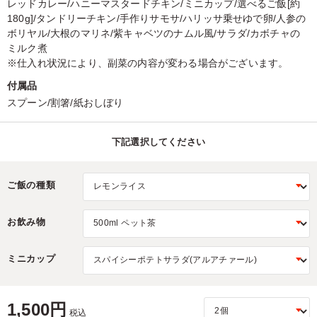
レッドカレー/ハニーマスタードチキン/ミニカップ/選べるご飯[約
180g]/タンドリーチキン/手作りサモサ/ハリッサ乗せゆで卵/人参の
ボリヤル/大根のマリネ/紫キャベツのナムル風/サラダ/カボチャの
ミルク煮
※仕入れ状況により、副菜の内容が変わる場合がございます。
付属品
スプーン/割箸/紙おしぼり
下記選択してください
ご飯の種類
お飲み物
ミニカップ
1,500円
税込