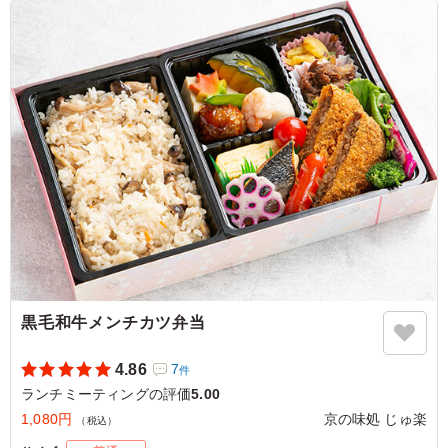
０代のお若い方へ提供しましたが、ボリュームも満足感が
あり、喜んでいただけたと感じています。
ご利用シーン：
会議・セミナー
›
ランチミーティング
京都府向日市森本町
2026/07/03
黒毛和牛メンチカツ弁当
4.86
7
件
ランチミーティングの評価
5.00
1,080円
京の味処 じゅ楽
（税込）