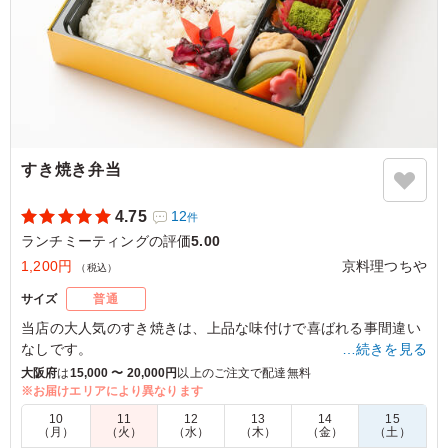
すき焼き弁当
4.75
12
件
ランチミーティングの評価
5.00
1,200円
京料理つちや
（税込）
サイズ
普通
当店の大人気のすき焼きは、上品な味付けで喜ばれる事間違い
なしです。
…続きを見る
メイン料理以外にもつちやこだわりの副菜がしっかりと楽しめ
大阪府
は
15,000 〜 20,000円
以上のご注文で配達無料
る幕の内仕立てとなっています。
※お届けエリアにより異なります
10
11
12
13
14
15
（月）
（火）
（水）
（木）
（金）
（土）
5.0