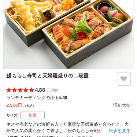
ご利用シーン：
会議・セミナー
›
ランチミーティング
大阪府大阪市北区中之島
2026/07/10
鰻ちらし寿司と天婦羅盛りの二段重
4.88
4
件
ランチミーティングの評価
5.00
2,900円
活旬大枡
（税込）
サイズ
普通
キスや海老などの海鮮も入った豪華な天婦羅盛り合わせと、大
枡で人気の柔らかくて香ばしい鰻のちらし寿司が入った幕の内
…続きを見る
弁当です。