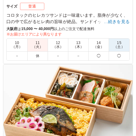
サイズ
普通
コロタックのヒレカツサンドは一味違います。脂身が少なく、
口の中で広がるヒレ肉の旨味が絶品。サンドイッチに挟むこと
…続きを見る
で、噛むたびに肉汁がじゅわっと溢れます。さらに脇役のサラ
大阪府
は
15,000 〜 40,000円
以上のご注文で配達無料
ダも彩り豊かで食欲をそそります。ロケやイベントのお供に最
※お届けエリアにより異なります
適です。
10
11
12
13
14
15
（月）
（火）
（水）
（木）
（金）
（土）
※別途ドレッシングがつきます。
－
休
－
－
◯
◯
5.0
大ボリュームのお弁当と比較すると陰に隠れがちなのです
が、 こちらのお店のサンドイッチはパンもおいしい！と
主に女性陣から大人気です。 サラダの彩もよく、見た目
にもオシャレです。
ご利用シーン：
会議・セミナー
›
ランチミーティング
京都府乙訓郡大山崎町大山崎
2025/04/11