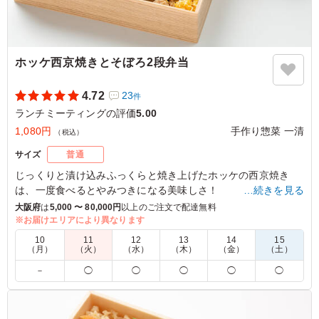
ホッケ西京焼きとそぼろ2段弁当
4.72
23
件
ランチミーティングの評価
5.00
1,080円
手作り惣菜 一清
（税込）
サイズ
普通
じっくりと漬け込みふっくらと焼き上げたホッケの西京焼き
は、一度食べるとやみつきになる美味しさ！
…続きを見る
たっぷりの手作り総菜と、特製のそぼろご飯でお楽しみ下さ
大阪府
は
5,000 〜 80,000円
以上のご注文で配達無料
い。
※お届けエリアにより異なります
10
11
12
13
14
15
※夏季や時期、気候により食の安全を考慮し、傷みやすい食材
（月）
（火）
（水）
（木）
（金）
（土）
を別の内容に変更させていただく場合がございます。
－
◯
◯
◯
◯
◯
5.0
前田硝子株式会社
お魚とそぼろが最高でした