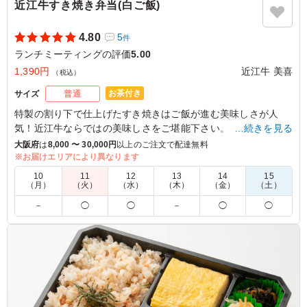
近江牛すき焼き弁当(白ご飯)
4.80
5
件
ランチミーティングの評価
5.00
1,390円
近江牛 美喜
（税込）
お茶付き
サイズ
普通
特製の割り下で仕上げたすき焼きはご飯が進む美味しさが人
気！近江牛ならではの美味しさをご堪能下さい。
…続きを見る
ご飯にも近江にこだわった当店自慢のお弁当となっています。
大阪府
は
8,000 〜 30,000円
以上のご注文で配達無料
※お届けエリアにより異なります
※容器欠品の為、杉色の容器にてお届けいたします。
10
11
12
13
14
15
（月）
（火）
（水）
（木）
（金）
（土）
5.0
－
◯
◯
－
◯
◯
すき焼きの味付けがとても美味しかったです。お肉が柔ら
かくて、ご飯がどんどん進むお味でした。煮物などの副菜
もきれいに盛り付けられていて、味覚も視覚も楽しませて
もらいました。
ご利用シーン：
会議・セミナー
›
ランチミーティング
大阪府大阪市西区立売堀
2025/06/06