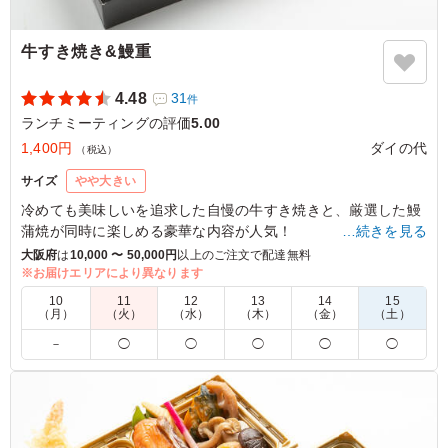
牛すき焼き&鰻重
4.48
31
件
ランチミーティングの評価
5.00
1,400円
ダイの代
（税込）
サイズ
やや大きい
冷めても美味しいを追求した自慢の牛すき焼きと、厳選した鰻
蒲焼が同時に楽しめる豪華な内容が人気！
…続きを見る
どの料理にもダイの代のこだわりがギュッと詰まっています。
大阪府
は
10,000 〜 50,000円
以上のご注文で配達無料
※お届けエリアにより異なります
5.0
（株）日立ソリューションズ
10
11
12
13
14
15
（月）
（火）
（水）
（木）
（金）
（土）
大きめのふっくらしたウナギが入っていて、ご飯にもしっ
－
◯
◯
◯
◯
◯
かりとウナギのタレがかかっていておいしかったです。お
かずもいろいろな種類が入って味もそれぞれしっかりとし
た味がついていました。牛肉のボリュームはかなり多く、
すき焼きの味がしっかりとついていました。全体的にバラ
ンスよくとても美味しかった。