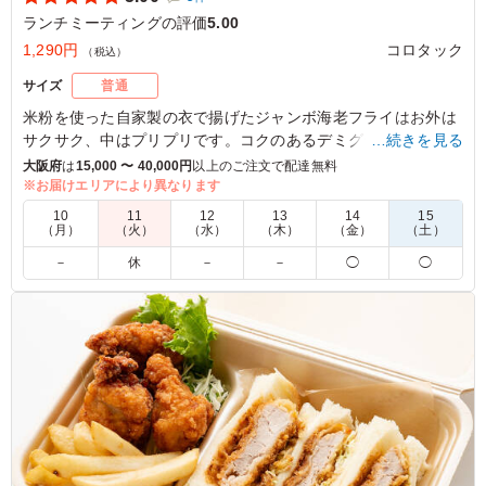
ランチミーティングの評価
5.00
1,290円
コロタック
（税込）
サイズ
普通
米粉を使った自家製の衣で揚げたジャンボ海老フライはお外は
サクサク、中はプリプリです。コクのあるデミグラスソースの
…続きを見る
ハンバーグと旨味溢れる手づくりのコロッケと一緒にお召し上
大阪府
は
15,000 〜 40,000円
以上のご注文で配達無料
がり下さい。
※お届けエリアにより異なります
10
11
12
13
14
15
※別途ソースがつきます。
（月）
（火）
（水）
（木）
（金）
（土）
－
休
－
－
◯
◯
5.0
揚げ物はもちろん、ハンバーグも柔らかい、かつ、しっか
り肉感があり冷めていても臭みは全く感じません。 ふっ
くら甘みを感じるご飯との相性もよく、ハンバーグ好きに
もお勧めできます。
ご利用シーン：
会議・セミナー
›
ランチミーティング
京都府乙訓郡大山崎町大山崎
2025/04/11