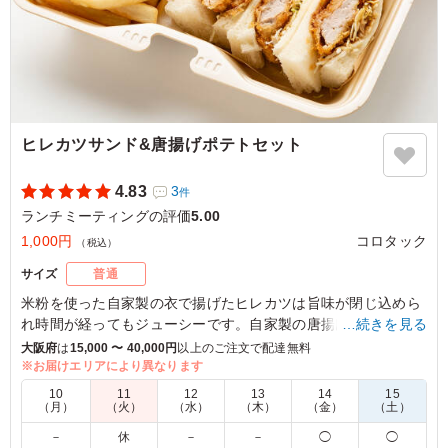
ヒレカツサンド&唐揚げポテトセット
4.83
3
件
ランチミーティングの評価
5.00
1,000円
コロタック
（税込）
サイズ
普通
米粉を使った自家製の衣で揚げたヒレカツは旨味が閉じ込めら
れ時間が経ってもジューシーです。自家製の唐揚げは塩麴に漬
…続きを見る
け込んでいるのでいつでも柔らかくお召し上がりいただけま
大阪府
は
15,000 〜 40,000円
以上のご注文で配達無料
す。
※お届けエリアにより異なります
10
11
12
13
14
15
（月）
（火）
（水）
（木）
（金）
（土）
5.0
－
休
－
－
◯
◯
おなかいっぱいになれるサンドイッチです。 カツと唐揚