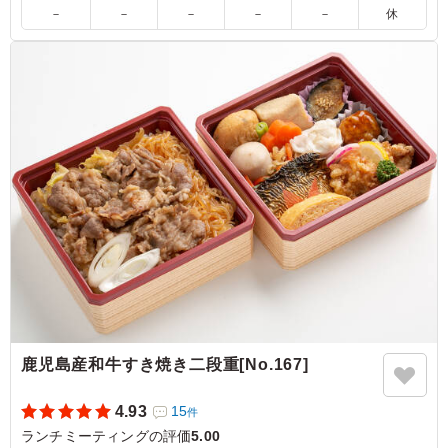
－
－
－
－
－
休
お肉も柔らかく甘すぎたり濃すぎたりで喉が渇くすき焼き
弁当ではなかったのが感激です。 たまに、高級焼き肉店
やデパ地下の高いすき焼き弁当を買うと味が濃く脂身が際
立ってる時があるのですが、こちらのは満足できました。
ご利用シーン：
会議・セミナー
›
ランチミーティング
京都府長岡京市今里
2025/11/03
鹿児島産和牛すき焼き二段重[No.167]
4.93
15
件
ランチミーティングの評価
5.00