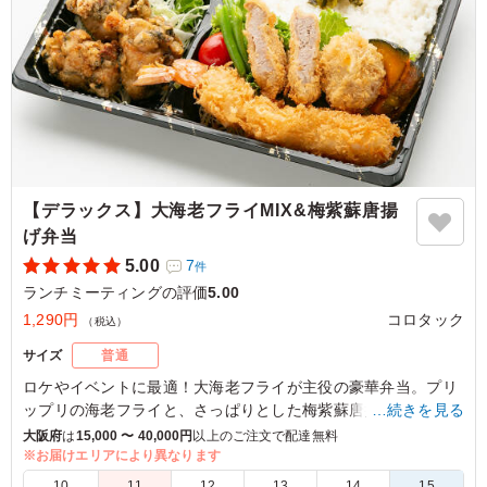
ご利用シーン：
会議・セミナー
›
ランチミーティング
京都府乙訓郡大山崎町大山崎
2025/11/28
【デラックス】大海老フライMIX&梅紫蘇唐揚
げ弁当
5.00
7
件
ランチミーティングの評価
5.00
1,290円
コロタック
（税込）
サイズ
普通
ロケやイベントに最適！大海老フライが主役の豪華弁当。プリ
ップリの海老フライと、さっぱりとした梅紫蘇唐揚げが見事に
…続きを見る
マッチ。ヒレカツやミニコロッケも美味しさを盛り上げます。
大阪府
は
15,000 〜 40,000円
以上のご注文で配達無料
※お届けエリアにより異なります
※別途ソースがつきます。
10
11
12
13
14
15