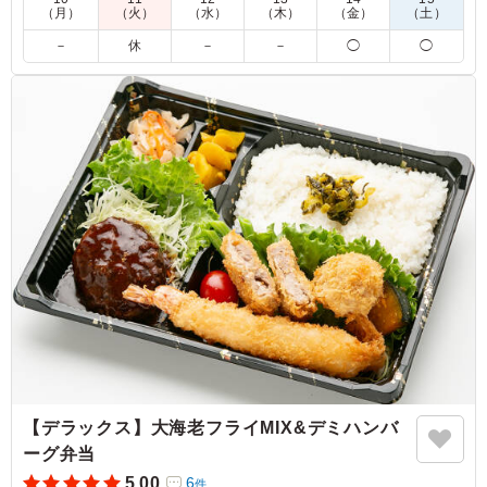
（月）
（火）
（水）
（木）
（金）
（土）
5.0
－
休
－
－
◯
◯
一風､変わった梅紫蘇唐揚げですが、しっかりした味付け
に対して良いアクセントになっており、 私的にはシソが
苦手なはずなのに、こちらの紫蘇唐揚げはおいしくてリピ
ートしてしまいます。 食わず嫌いの方にはぜひ食べて欲
しい一品です。
ご利用シーン：
会議・セミナー
›
ランチミーティング
京都府乙訓郡大山崎町大山崎
2025/11/28
【デラックス】大海老フライMIX&デミハンバ
ーグ弁当
5.00
6
件