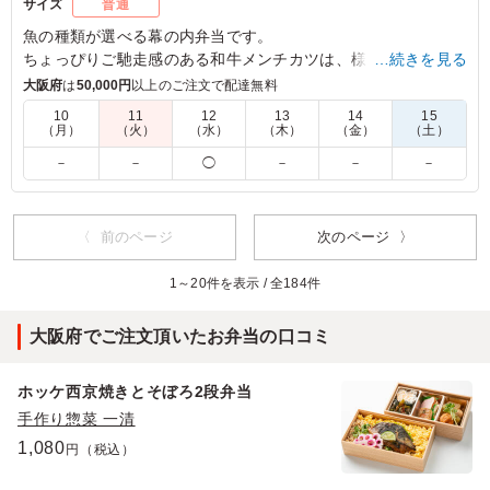
サイズ
普通
魚の種類が選べる幕の内弁当です。
ちょっぴりご馳走感のある和牛メンチカツは、様々なシーンで
…続きを見る
重宝して頂けること間違いなし！
大阪府
は
50,000円
以上のご注文で配達無料
京の味処じゅ楽ならではの美味しさがギュッと詰まっていま
10
11
12
13
14
15
す。
（月）
（火）
（水）
（木）
（金）
（土）
－
－
◯
－
－
－
5.0
株式会社ゆうゆう塾
いつも、この黒毛和牛メンチカツ弁当が一番人気です。安
定の美味しさです。 コストパフォーマンスがとても良い
〈 前のページ
次のページ 〉
と思います。どのお弁当も満足の味です。ご飯が炊き込み
ご飯で贅沢なお弁当と言う印象があります。50代、60代
1～20件を表示 / 全184件
の女性多めのミーティングランチにいつも利用させていた
だいています。皆さん、美味しいと高評価です。
大阪府でご注文頂いたお弁当の口コミ
ご利用シーン：
会議・セミナー
›
ランチミーティング
京都府京都市西京区大枝北沓掛町
2025/08/12
ホッケ西京焼きとそぼろ2段弁当
手作り惣菜 一清
1,080
円（税込）