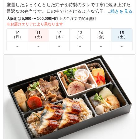
厳選したふっくらとした穴子を特製のタレで丁寧に焼き上げた
贅沢なお弁当です。口の中でとろけるような穴子の旨味と、香
…続きを見る
ばしいタレの風味が絶妙にマッチします。
大阪府
は
5,000 〜 100,000円
以上のご注文で配達無料
※お届けエリアにより異なります
5.0
10
11
12
13
14
15
（月）
（火）
（水）
（木）
（金）
（土）
魚のお弁当といえば塩焼きや西京焼きなどが多いですが、
－
－
－
－
－
－
穴子のお弁当が珍しかったので選びましたが、 普段魚の
お弁当を選ばない方も今回は穴子を選択されていました。
価格もお手頃だと思います！
ご利用シーン：
会議・セミナー
›
ランチミーティング
大阪府大阪市淀川区宮原
2024/08/27