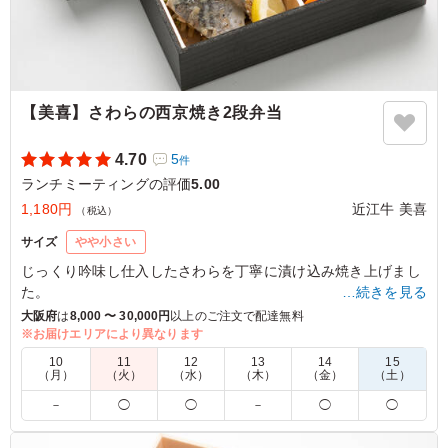
【美喜】さわらの西京焼き2段弁当
4.70
5
件
ランチミーティングの評価
5.00
1,180円
近江牛 美喜
（税込）
サイズ
やや小さい
じっくり吟味し仕入したさわらを丁寧に漬け込み焼き上げまし
た。
…続きを見る
冷めても美味しいメイン料理の西京焼きをはじめ、料理人謹製
大阪府
は
8,000 〜 30,000円
以上のご注文で配達無料
の日本料理の数々をご堪能ください。
※お届けエリアにより異なります
10
11
12
13
14
15
（月）
（火）
（水）
（木）
（金）
（土）
5.0
－
◯
◯
－
◯
◯
メインのサワラはとても味付けがおいしく脂ものっていて
おいしかったです。たけのこご飯も優しい味でおいしかっ