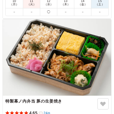
10
11
12
13
14
15
※細心の注意を払い調理しておりますが、一から手作りをして
（月）
（火）
（水）
（木）
（金）
（土）
いるため「鮭と大葉の混ぜご飯」・「鯛めし」に小骨が混入し
－
－
◯
－
－
－
ている場合があります。あらかじめご了承ください。
※写真は「普通盛」です。
※ご飯の種類を下記プルダウンよりお選びください。
5.0
株式会社ゆうゆう塾
コレが一番人気！マグロ南蛮って美味しすぎます。ちりめ
んご飯のも注文しますが、ご飯に合うお弁当です。全てに
入っている卵焼きが、優しく温かいお味で、大満足のお弁
当です。
ご利用シーン：
会議・セミナー
›
ランチミーティング
京都府京都市西京区大枝北沓掛町
2026/03/25
特製幕ノ内弁当 豚の生姜焼き
4.65
24
件