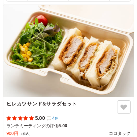
げもちろんおいしいのですが、実はパンにも拘りが感じら
れます。 職場じゃなかったら、ビールのアテにも食べた
くなる一品です。 十分満足度は高いのですが、強いて言
うと付け合わせのサラダにかけるドレッシングかマヨネー
ズがほんの少しあればとも思いました。
ご利用シーン：
会議・セミナー
›
ランチミーティング
京都府乙訓郡大山崎町大山崎
2025/11/28
ヒレカツサンド&サラダセット
5.00
4
件
ランチミーティングの評価
5.00
900円
コロタック
（税込）