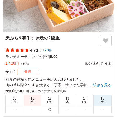
鮭と大葉の混ぜご飯から選べるので、大変好評でした。美
味しかったです。
ご利用シーン：
会議・セミナー
›
ランチミーティング
京都府京都市西京区大枝北沓掛町
2025/12/20
天ぷら&和牛すき焼の2段重
4.71
29
件
ランチミーティングの評価
5.00
1,480円
京の味処 じゅ楽
（税込）
サイズ
普通
和食の鉄板人気メニューを組み合わせました。
肉の旨味際立つすき焼きと、丁寧に仕上げた季節の天ぷら盛り
…続きを見る
合せをお楽しみ下さい。
大阪府
は
50,000円
以上のご注文で配達無料
10
11
12
13
14
15
（月）
（火）
（水）
（木）
（金）
（土）
5.0
食事をとっていただいた方からは大変好評で、「お弁当が
－
－
◯
－
－
－
美味しかった」と感想をいただいております。 今回は２