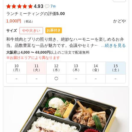
4.93
7
件
ランチミーティングの評価
5.00
1,000円
かどや
（税込）
お茶付き
サイズ
やや大きい
和牛焼肉とブリの照り焼き、絶妙なハーモニーを楽しめるお弁
当。品数豊富な一品が魅力です。会議やセミナーの際にもぴっ
…続きを見る
たり。特別なひとときを彩るお弁当です。
大阪府
は
4,000 〜 48,000円
以上のご注文で配達無料
※お届けエリアにより異なります
5.0
あゆむコンサル
10
11
12
13
14
15
（月）
（火）
（水）
（木）
（金）
（土）
魚もお肉も入った、なんと贅沢なお弁当なんでしょう、見
－
－
◯
－
－
－
た目も納得、味も納得、副菜も豊富、何よりもコスパも最
高です！皆さんに喜んで頂いてるのが食べている様子でわ
かります、また、よろしくお願いいたします
ご利用シーン：
会議・セミナー
›
ランチミーティング
大阪府大阪市都島区高倉町
2026/06/14