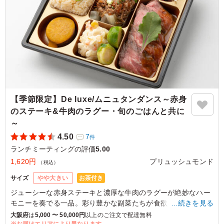
【季節限定】De luxe/ムニュタンダンス～赤身
のステーキ&牛肉のラグー・旬のごはんと共に
～
4.50
7
件
ランチミーティングの評価
5.00
1,620円
プリュッシュモンド
（税込）
お茶付き
サイズ
やや大きい
ジューシーな赤身ステーキと濃厚な牛肉のラグーが絶妙なハー
モニーを奏でる一品。彩り豊かな副菜たちが食欲をそそりま
…続きを見る
す。特別なひとときやお食事会でも喜ばれる、贅沢な味わいを
大阪府
は
5,000 〜 50,000円
以上のご注文で配達無料