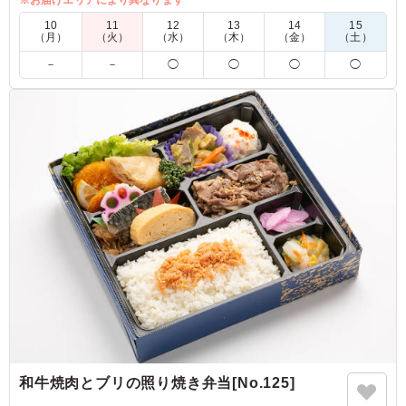
お楽しみください。
※お届けエリアにより異なります
10
11
12
13
14
15
＜旬のごはん＞
（月）
（火）
（水）
（木）
（金）
（土）
12月1日～2月28日：しそオイルの混ぜご飯
－
－
◯
◯
◯
◯
3月1日～5月31日：グリンピースご飯
6月1日～8月31日：とうもろこしと枝豆の炊き込みご飯
9月1日～11月30日：栗ご飯
5.0
副菜もメインのおかずも、丁寧に一つ一つ作られており、
盛り付けも色鮮やかで見た目も美しいです。 またお肉だ
けではなくて、野菜もしっかり入っていますし、極め付け
は美味しいデザートです！
ご利用シーン：
会議・セミナー
›
ランチミーティング
京都府京都市左京区岡崎徳成町
2026/02/06
和牛焼肉とブリの照り焼き弁当[No.125]