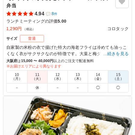
弁当
4.94
8
件
ランチミーティングの評価
5.00
1,290円
コロタック
（税込）
サイズ
普通
自家製の米粉の衣で揚げた特大の海老フライは冷めても油っこ
くなく衣がサクサクなのが特徴です。大葉と梅ダレを隠し味に
…続きを見る
使ったサッパリと食べられるミンチカツと種類豊富な惣菜と一
大阪府
は
15,000 〜 40,000円
以上のご注文で配達無料
緒にお召し上がり下さい。
※お届けエリアにより異なります
10
11
12
13
14
15
※別途ソースがつきます。
（月）
（火）
（水）
（木）
（金）
（土）
－
休
－
－
◯
◯
5.0
揚げ物専門店の名は伊達じゃない。 見た目のヘビィさに
中高年や女性は躊躇しがちですが、案外、ペロっとイケ
た。 そんな感想を毎回、聞きます。 冷めているのにジュ
ーシーなミンチカツ、ちゃんと身まで大きめエビフライ、
ご飯もふっくらでオススメです。