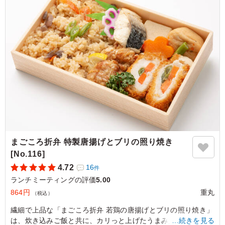
ご利用シーン：
会議・セミナー
›
ランチミーティング
大阪府大阪市北区中崎
2026/08/05
まごころ折弁 特製唐揚げとブリの照り焼き
[No.116]
4.72
16
件
ランチミーティングの評価
5.00
864円
重丸
（税込）
繊細で上品な「まごころ折弁 若鶏の唐揚げとブリの照り焼き」
は、炊き込みご飯と共に、カリっと上げたうまみたっぷりの唐
…続きを見る