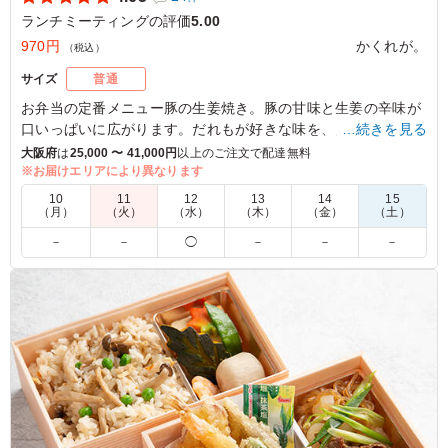
ランチミーティングの評価
5.00
970円
かくれが。
（税込）
サイズ
普通
お弁当の定番メニュー豚の生姜焼き。豚の甘味と生姜の辛味が
口いっぱいに広がります。だれもが好きな味を、店主のひと手
…続きを見る
間でよりおいしく仕上げた一折です。ぜひご賞味ください。
大阪府
は
25,000 〜 41,000円
以上のご注文で配達無料
※お届けエリアにより異なります
※写真は「鮭と大葉の混ぜご飯」です。
10
11
12
13
14
15
※細心の注意を払い調理しておりますが、一から手作りをして
（月）
（火）
（水）
（木）
（金）
（土）
いるため「鮭と大葉の混ぜご飯」・「鯛めし」に小骨が混入し
－
－
◯
－
－
－
ている場合があります。あらかじめご了承ください。
※写真は「普通盛」です。
※ご飯の種類を下記プルダウンよりお選びください。
5.0
株式会社ゆうゆう塾
心のこもったお弁当をありがとうございました。大変美味
しくいただきました。 豚のしょうが焼きも味がちょうど
良く、皆様大満足のお弁当です。 美味しいだし巻きたま
ごが全てのお弁当に入っていてご飯も、ちりめんご飯か、