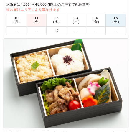
揚げと上質なブリの照り焼きがメインディッシュとして楽しめ
大阪府
は
4,000 〜 48,000円
以上のご注文で配達無料
ます。さらに、彩り豊かな野菜の煮物や揚げ物がバランス良く
※お届けエリアにより異なります
配置され、高級感あふれる内容に仕上がっています。手作りの
10
11
12
13
14
15
彩り豊かな美味しさを堪能できるこのお弁当は、特別な日の食
（月）
（火）
（水）
（木）
（金）
（土）
事に最適です！
－
－
◯
－
－
－
※季節により一部内容が変わる場合があります。
※国産特A米を使用しています。
5.0
都島b型支援ラボ
ここのお弁当が人気なのは、お米のこだわりと、それに合
う、オカズのバランスだと思います このご時世だから、
品質を落としたり、量を少なくする店が多いですが、この
お店はサバがブリの照り焼きに変わったり、御飯の量が変
わらなかったり、それが一番の人気の理由と思います
ご利用シーン：
会議・セミナー
›
ランチミーティング
大阪府大阪市都島区中野町
2026/07/06