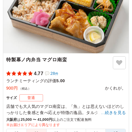
特製幕ノ内弁当 マグロ南蛮
4.77
28
件
ランチミーティングの評価
5.00
900円
かくれが。
（税込）
サイズ
普通
店舗でも大人気のマグロ南蛮は、「魚」とは思えないほどのし
っかりした食感と食べ応えが特徴の逸品。タルタルソースと相
…続きを見る
性抜群で、ご飯が進みます！
大阪府
は
25,000 〜 41,000円
以上のご注文で配達無料
※お届けエリアにより異なります
※写真は「鮭と大葉の混ぜご飯」です。