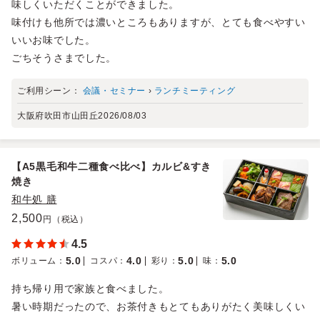
味しくいただくことができました。
味付けも他所では濃いところもありますが、とても食べやすい
いいお味でした。
ごちそうさまでした。
ご利用シーン：
会議・セミナー
›
ランチミーティング
大阪府吹田市山田丘
2026/08/03
【A5黒毛和牛二種食べ比べ】カルビ&すき
焼き
和牛処 膳
2,500
円（税込）
4.5
5.0
4.0
5.0
5.0
ボリューム
：
コスパ
：
彩り
：
味
：
持ち帰り用で家族と食べました。
暑い時期だったので、お茶付きもとてもありがたく美味しくい