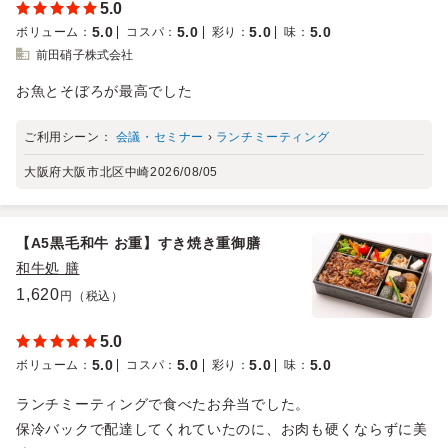
5.0
5.0
5.0
5.0
5.0
ボリューム
：
コスパ
：
彩り
：
味
：
前田硝子株式会社
お魚とそぼろが最高でした
ご利用シーン：
会議・セミナー
›
ランチミーティング
大阪府大阪市北区中崎
2026/08/05
【A5黒毛和牛 お重】すき焼き重御膳
和牛処 膳
1,620
円（税込）
5.0
5.0
5.0
5.0
5.0
ボリューム
：
コスパ
：
彩り
：
味
：
ランチミーティングで食べたお弁当でした。
保冷バックで配達してくれていたのに、お肉も硬くならずに美