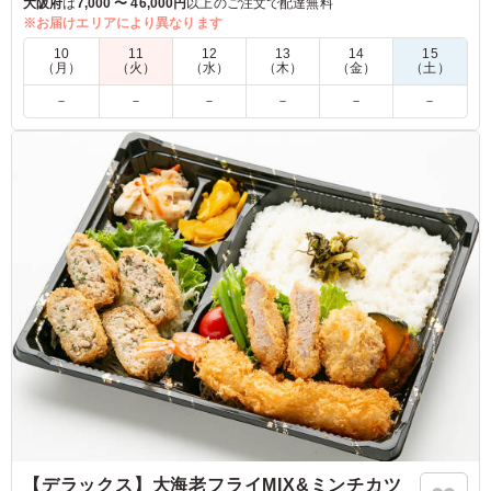
大阪府
は
7,000 〜 46,000円
以上のご注文で配達無料
自慢の旬菜の煮物・和惣菜と一緒にお召し上がり下さい。
※お届けエリアにより異なります
10
11
12
13
14
15
（月）
（火）
（水）
（木）
（金）
（土）
5.0
－
－
－
－
－
－
今日は鰻ちらしと天麩羅盛り弁当をいただきましたが、ど
ちらも本当に美味しくて大満足でした！ まず、鰻ちらし
はふわふわとした鰻の身がご飯に程よく絡み、甘辛いタレ
がしっかりと染み込んでいて、まさにご飯が進む味わい。
鰻の風味が豊かで、一口食べるごとにその旨味が口いっぱ
いに広がりました。ちらし寿司の具材も彩り豊かで、見た
目にも楽しませてもらいましたし、食感のアクセントとな
る野菜や卵のふわふわ感が良いバランスでした。
ご利用シーン：
会議・セミナー
›
ランチミーティング
大阪府大阪市北区曽根崎新地
2025/04/09
【デラックス】大海老フライMIX&ミンチカツ