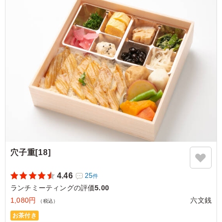
たです。おかずは揚げ物がなく、身体にも良い野菜も多
く、罪悪感なく食事を楽しめてよかったです。お弁当は、
女性にはぴったりの量でした。また利用したいです
ご利用シーン：
会議・セミナー
›
ランチミーティング
大阪府大阪市中央区瓦町
2026/02/26
穴子重[18]
4.46
25
件
ランチミーティングの評価
5.00
1,080円
六文銭
（税込）
お茶付き