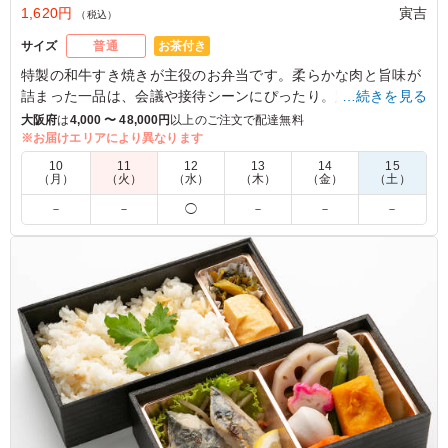
1,620円
寅吉
（税込）
お茶付き
サイズ
普通
特製の和牛すき焼きが主役のお弁当です。柔らかな肉と旨味が
詰まった一品は、会議や接待シーンにぴったり。鯖の塩焼きや
…続きを見る
唐揚げ、手間をかけた煮物も揃い、贅沢な味わいを楽しめま
大阪府
は
4,000 〜 48,000円
以上のご注文で配達無料
す。おもてなしにもおすすめです。
※お届けエリアにより異なります
10
11
12
13
14
15
※季節により一部内容が変わる場合があります。
（月）
（火）
（水）
（木）
（金）
（土）
※国産特Aランク米を使用しています。
－
－
◯
－
－
－
5.0
毛馬連合会
珍しいピンクの風呂敷が女性にはバカ受けします！ すき
焼きのお肉も柔らかくて、甘くて美味しいちょうど良い味
加減で、お魚も柔らかいし、から揚げも食べやすいように
カットしてくれてますし、女性でも男性でも喜んで頂けま
した！また、次回も注文リクエストがきてます
ご利用シーン：
会議・セミナー
›
ランチミーティング
大阪府大阪市都島区毛馬町
2025/08/22