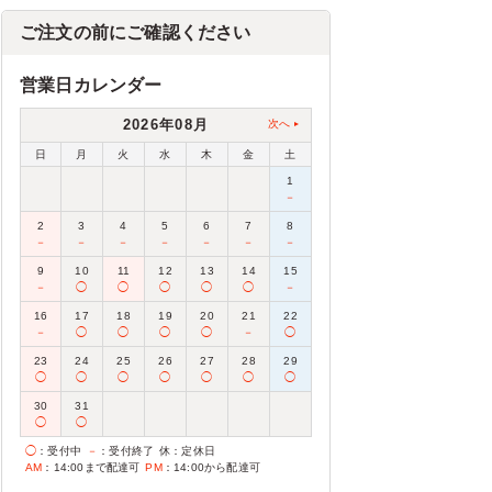
ご注文の前にご確認ください
営業日カレンダー
2026年08月
次へ
日
月
火
水
木
金
土
1
－
2
3
4
5
6
7
8
－
－
－
－
－
－
－
9
10
11
12
13
14
15
－
◯
◯
◯
◯
◯
－
16
17
18
19
20
21
22
－
◯
◯
◯
◯
－
◯
23
24
25
26
27
28
29
◯
◯
◯
◯
◯
◯
◯
30
31
◯
◯
◯
：受付中
－
：受付終了
休
：定休日
AM
：14:00まで配達可
PM
：14:00から配達可