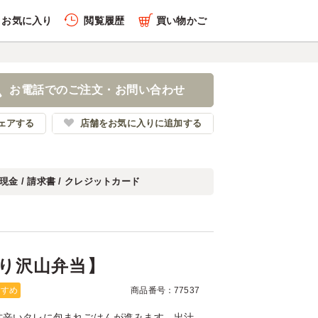
お気に入り
閲覧履歴
買い物かご
履歴を全件削除する
き【盛り沢山弁当】
お電話でのご注文・お問い合わせ
本橋 板前弁当 ほし野
ェアする
店舗をお気に入りに追加する
現金 / 請求書 / クレジットカード
履歴を見る
り沢山弁当】
すすめ
商品番号：77537
甘辛いタレに包まれごはんが進みます。出汁