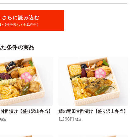
さらに読み込む
1～
5
件を表示 / 全11件中）
似た条件の商品
田甘酢漬け【盛り沢山弁当】
鯖の竜田甘酢漬け【盛り沢山弁当】
1,296円
税込
税込