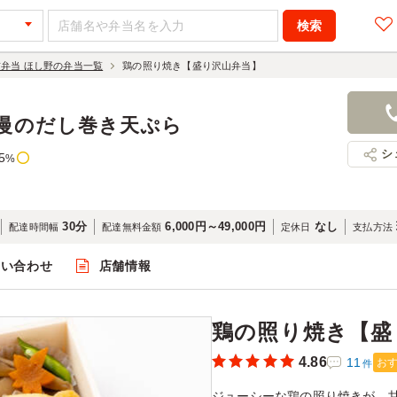
前弁当 ほし野の弁当一覧
鶏の照り焼き【盛り沢山弁当】
鶏の照り焼
1,296円
店舗名：日
自慢のだし巻き天ぷら
シ
5
%
30分
6,000円～49,000円
なし
配達時間幅
配達無料金額
定休日
支払方法
問い合わせ
店舗情報
閲覧
鶏の照り焼き【盛
4.86
11
お
件
ジューシーな鶏の照り焼きが、