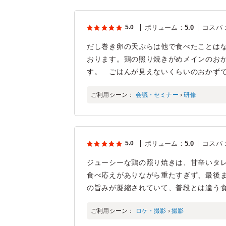
5.0
ボリューム
：
5.0
コスパ
だし巻き卵の天ぷらは他で食べたことは
おります。鶏の照り焼きがめメインのお
す。 ごはんが見えないくらいのおかず
ご利用シーン：
会議・セミナー
›
研修
5.0
ボリューム
：
5.0
コスパ
ジューシーな鶏の照り焼きは、甘辛いタ
食べ応えがありながら重たすぎず、最後
の旨みが凝縮されていて、普段とは違う
ご利用シーン：
ロケ・撮影
›
撮影