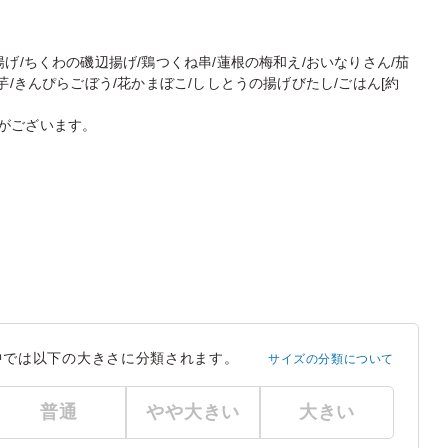
げ/ちくわの磯辺揚げ/鶏つくね串/蓮根の梅和え/おいなりさん/茄
芋/きんぴらごぼう/花かまぼこ/ししとうの揚げびたし/ごはん[約
がございます。
中では以下の大きさに分類されます。
サイズの分類について
普通
やや大きい
大きい