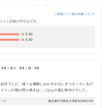
ご利用シーン別の評価について
口コミ評価の平均点です。
5.00
5.00
：
5.0
彩り
：
5.0
味
：
5.0
も好評でした。様々な種類におかずが少しずつ入っているの
。メインの鶏の照り焼きは、ごはんの進む味付けでした。
ィング
東京都千代田区大手町
2026/07/24