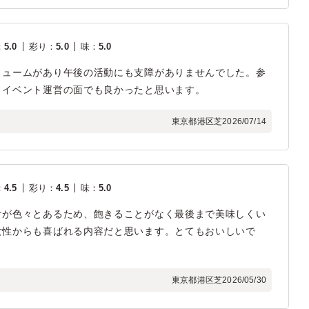
：
5.0
彩り
：
5.0
味
：
5.0
リュームがあり午後の活動にも支障がありませんでした。参
、イベント運営の面でも良かったと思います。
東京都港区芝
2026/07/14
：
4.5
彩り
：
4.5
味
：
5.0
けが色々とあるため、飽きることがなく最後まで美味しくい
女性からも喜ばれる内容だと思います。とてもおいしいで
東京都港区芝
2026/05/30