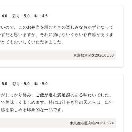
：
4.0
彩り
：
5.0
味
：
4.5
ないので、このお弁当を頼むときの楽しみなおかずとなって
かずだと思いますが、それに負けないぐらい存在感がありま
でとてもおいしくいただきました。
東京都港区芝
2026/05/30
：
5.0
彩り
：
5.0
味
：
5.0
レがしっかり絡み、ご飯が進む満足感のある味わいでした。
まで美味しく楽しめます。特に出汁巻き卵の天ぷらは、出汁
食感を楽しめる印象的な一品です。
東京都港区高輪
2026/05/24