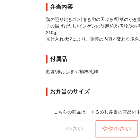
弁当内容
鶏の照り焼き/出汁巻き卵の天ぷら/野菜のかき揚
子の揚げびたし/インゲンの胡麻和え/煮物/大学
210g]
※仕入れ状況により、副菜の内容が変わる場合
付属品
割箸/紙おしぼり/楊枝/七味
お弁当のサイズ
こちらの商品は、くるめし弁当の商品の
小さい
やや小さい