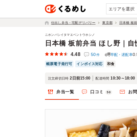
エリアを選択
仕出し弁当・宅配デリバリー
東京都
日本橋 板
ニホンバシイタマエベントウホシノ
日本橋 板前弁当 ほし野｜
4.48
50
0.
早配・遅配率
件
帳票電子発行可
インボイス対応
和食
2日前15:00
10:30～18:00
注文締切日時
配達時間
弁当一覧
口コミ
お
50