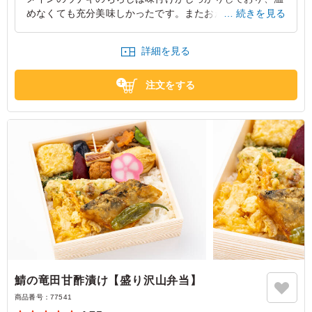
めなくても充分美味しかったです。またおかずの種類も豊
続きを見る
富で、天ぷらも海老を含め、さまざまな種類が入っており
大変満足でした。
詳細を見る
東京都中央区日本橋小伝馬町
2026/03/11
注文をする
鯖の竜田甘酢漬け【盛り沢山弁当】
商品番号：
77541