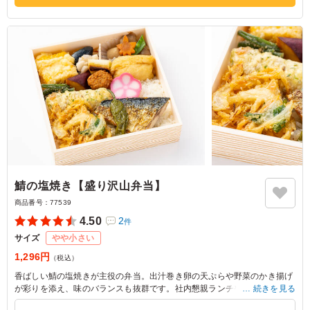
鯖の塩焼き【盛り沢山弁当】
商品番号：
77539
4.50
2
件
サイズ
やや小さい
1,296円
（税込）
香ばしい鯖の塩焼きが主役の弁当。出汁巻き卵の天ぷらや野菜のかき揚げ
が彩りを添え、味のバランスも抜群です。社内懇親ランチや会議に最適な
続きを見る
一品。さまざまな味わいが楽しめる贅沢な内容です。