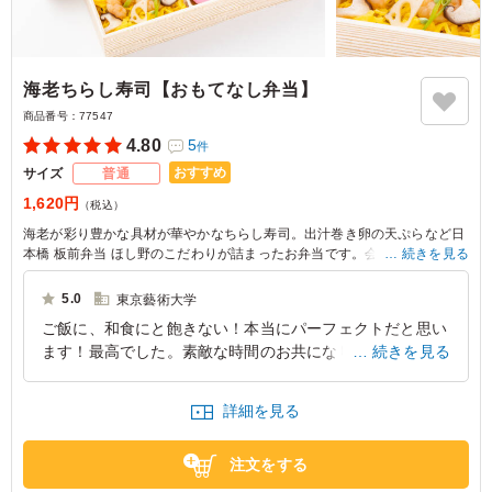
海老ちらし寿司【おもてなし弁当】
商品番号：
77547
4.80
5
件
おすすめ
サイズ
普通
1,620円
（税込）
海老が彩り豊かな具材が華やかなちらし寿司。出汁巻き卵の天ぷらなど日
本橋 板前弁当 ほし野のこだわりが詰まったお弁当です。会議やおもてな
続きを見る
しなどにおすすめです。
5.0
東京藝術大学
ご飯に、和食にと飽きない！本当にパーフェクトだと思い
ます！最高でした。素敵な時間のお共になり大変うれしか
続きを見る
ったです。美味しかった！また注文します！ありがとうご
ざいました。
詳細を見る
東京都台東区上野公園
2026/06/18
注文をする