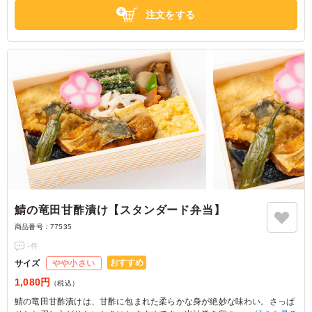
注文をする
鯖の竜田甘酢漬け【スタンダード弁当】
商品番号：
77535
-
件
おすすめ
サイズ
やや小さい
1,080円
（税込）
鯖の竜田甘酢漬けは、甘酢に包まれた柔らかな身が絶妙な味わい。さっぱ