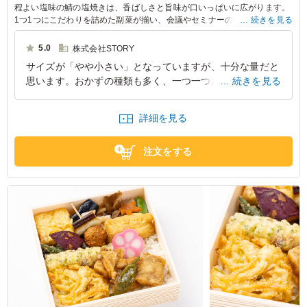
程よい塩味の鯖の塩焼きは、香ばしさと旨味が口いっぱいに広がります。
1つ1つにこだわりを詰めた副菜が揃い、会議やセミナーのランチにおすす
続きを見る
めです。おもてなしにも喜ばれる一品です。
5.0
株式会社STORY
サイズが「やや小さい」となっていますが、十分な量だと
思います。おかずの種類も多く、一つ一つが丁寧で優しい
続きを見る
味付けです。鯖は丁度良い焼き具合で、ご飯がより進みま
した。
詳細を見る
東京都渋谷区千駄ヶ谷
2026/01/27
注文をする