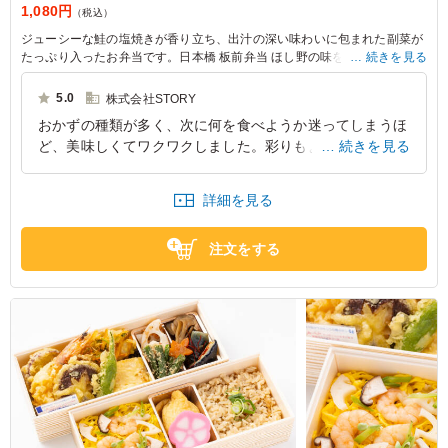
1,080円
（税込）
ジューシーな鮭の塩焼きが香り立ち、出汁の深い味わいに包まれた副菜が
たっぷり入ったお弁当です。日本橋 板前弁当 ほし野の味をぜひご堪能く
続きを見る
ださい。
5.0
株式会社STORY
おかずの種類が多く、次に何を食べようか迷ってしまうほ
ど、美味しくてワクワクしました。彩りもよく、素晴らし
続きを見る
い逸品です。ハスと梅の和え物は歯ごたえもよく、さっぱ
りいただけ美味しかったです。
詳細を見る
東京都渋谷区千駄ヶ谷
2026/01/27
注文をする