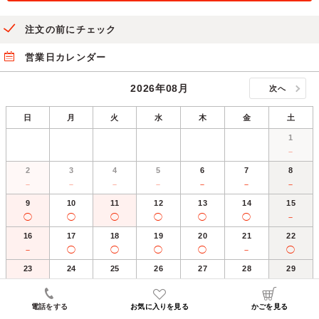
注文の前にチェック
営業日カレンダー
2026年08月
次へ
日
月
火
水
木
金
土
1
－
2
3
4
5
6
7
8
－
－
－
－
－
－
－
9
10
11
12
13
14
15
◯
◯
◯
◯
◯
◯
－
16
17
18
19
20
21
22
－
◯
◯
◯
◯
－
◯
23
24
25
26
27
28
29
◯
◯
◯
◯
◯
◯
◯
30
31
電話をする
お気に入りを見る
かごを見る
◯
◯