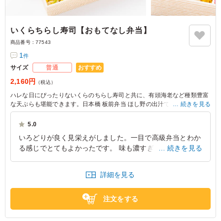
いくらちらし寿司【おもてなし弁当】
商品番号：
77543
1
件
おすすめ
サイズ
普通
2,160円
（税込）
ハレな日にぴったりないくらのちらし寿司と共に、有頭海老など種類豊富
な天ぷらも堪能できます。日本橋 板前弁当 ほし野の出汁で炊いた、茶飯
続きを見る
など、こだわりが詰まったお弁当は接待や大事なお集まりの席に最適で
す。
5.0
いろどりが良く見栄えがしました。一目で高級弁当とわか
る感じでとてもよかったです。 味も濃すぎず薄すぎず上
続きを見る
品な味付けで大変良かったです。またエグゼクティブラン
チに利用したいです。
詳細を見る
東京都中央区銀座
2026/03/09
注文をする