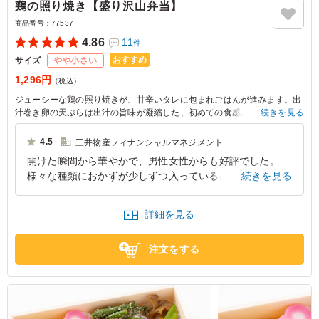
鶏の照り焼き【盛り沢山弁当】
商品番号：
77537
4.86
11
件
おすすめ
サイズ
やや小さい
1,296円
（税込）
ジューシーな鶏の照り焼きが、甘辛いタレに包まれごはんが進みます。出
汁巻き卵の天ぷらは出汁の旨味が凝縮した、初めての食感と美味しさで
続きを見る
す。見た目にも楽しめるバランスの良い一品。日本橋 板前弁当 ほし野の
弁当は、会議や打ち合わせの場にぴったりです。
4.5
三井物産フィナンシャルマネジメント
開けた瞬間から華やかで、男性女性からも好評でした。
様々な種類におかずが少しずつ入っているので、飽きずに
続きを見る
食べ続けることができます。メインの鶏の照り焼きは、ご
はんの進む味付けでした。
詳細を見る
東京都千代田区大手町
2026/07/24
注文をする