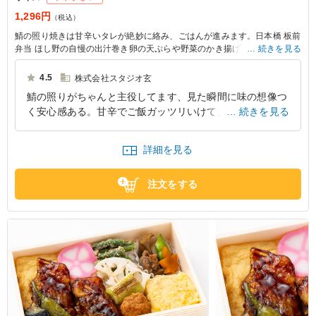
1,296円
（税込）
鯖の照り焼きは甘辛いタレが絶妙に絡み、ごはんが進みます。日本橋 板前
弁当 ほし野の自慢の出汁巻き卵の天ぷらや野菜のかき揚げなど、多彩な味
続きを見る
わいが揃い、会議や社内懇親ランチに最適です。食べる喜びをぜひ味わっ
てください。
4.5
株式会社スタジオ玄
鯖の照りがちゃんと主役してます、見た瞬間に味の想像つ
く安心感ある。甘辛でご飯ガッツリいけて。副菜も抜かり
続きを見る
なくて、全体的にちゃんとした弁当。地味だけど強い、外
さない感じが安心します。
詳細を見る
東京都中央区日本橋茅場町
2026/03/30
注文をする