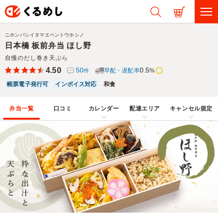
ニホンバシイタマエベントウホシノ
日本橋 板前弁当 ほし野
自慢のだし巻き天ぷら
4.50
50
0.5
早配・遅配率
%
件
帳票電子発行可
インボイス対応
和食
弁当一覧
口コミ
カレンダー
配達エリア
キャンセル規定