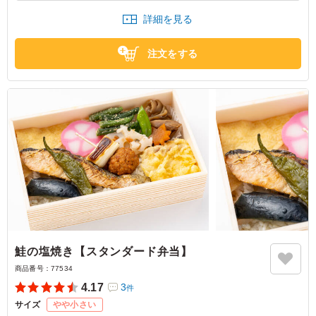
進む味付けで大変美味しくいただきました
詳細を見る
東京都中央区日本橋人形町
2026/04/20
注文をする
鮭の塩焼き【スタンダード弁当】
商品番号：
77534
4.17
3
件
サイズ
やや小さい