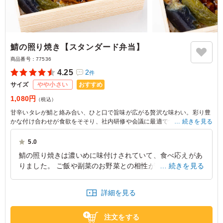
鯖の照り焼き【スタンダード弁当】
商品番号：
77536
4.25
2
件
おすすめ
サイズ
やや小さい
1,080円
（税込）
甘辛いタレが鯖と絡み合い、ひと口で旨味が広がる贅沢な味わい。彩り豊
かな付け合わせが食欲をそそり、社内研修や会議に最適です。バランスの
続きを見る
良いお弁当を、ぜひお楽しみください。
5.0
鯖の照り焼きは濃いめに味付けされていて、食べ応えがあ
りました。 ご飯や副菜のお野菜との相性がよく、全体的
続きを見る
なバランスが取れた王道の美味しさを楽しめました。 ま
た注文したいです。
詳細を見る
東京都目黒区中町
2026/07/17
注文をする