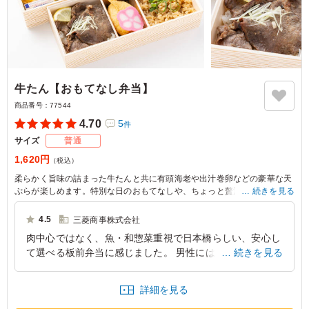
牛たん【おもてなし弁当】
商品番号：
77544
4.70
5
件
サイズ
普通
1,620円
（税込）
柔らかく旨味の詰まった牛たんと共に有頭海老や出汁巻卵などの豪華な天
ぷらが楽しめます。特別な日のおもてなしや、ちょっと贅沢なランチにぴ
続きを見る
ったり。
4.5
三菱商事株式会社
肉中心ではなく、魚・和惣菜重視で日本橋らしい、安心し
て選べる板前弁当に感じました。 男性には少し軽いと感
続きを見る
じることもあるかもしれませんが、役員や女性には喜ばれ
るお弁当だと思いました。
詳細を見る
東京都千代田区丸の内
2026/02/04