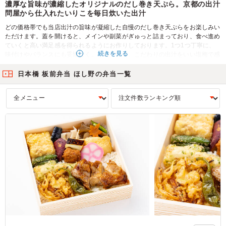
濃厚な旨味が濃縮したオリジナルのだし巻き天ぷら。京都の出汁
問屋から仕入れたいりこを毎日炊いた出汁
どの価格帯でも当店出汁の旨味が凝縮した自慢のだし巻き天ぷらをお楽しみい
ただけます。蓋を開けると、メインや副菜がぎゅっと詰まっており、食べ進め
ていくと高い満足感を得られるようにお作りしております。1つ1つ丁寧に、
続きを見る
味付けやバランスにも妥協なく。それでいて、こだわりの出汁をいい塩梅で感
じていただけるように気持ちを込めてお届けします。ロケから会議まで様々な
シーンでお使いいただけます。是非、日本橋 板前弁当 ほし野のこだわりをご
日本橋 板前弁当 ほし野の弁当一覧
堪能ください。