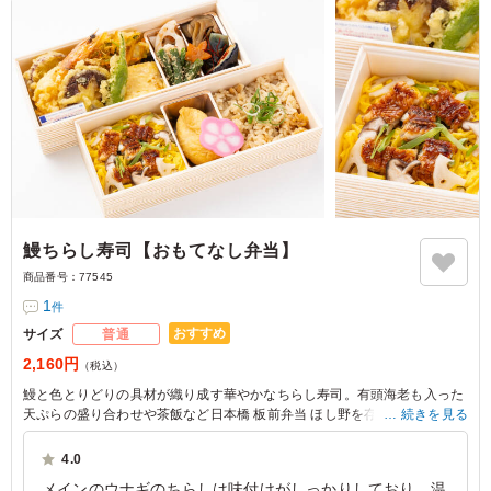
鰻ちらし寿司【おもてなし弁当】
商品番号：
77545
1
件
おすすめ
サイズ
普通
2,160円
（税込）
鰻と色とりどりの具材が織り成す華やかなちらし寿司。有頭海老も入った
天ぷらの盛り合わせや茶飯など日本橋 板前弁当 ほし野を存分に楽しんで
続きを見る
いただけるお弁当です。大事なお集まりや接待にぴったりで、ゲストを喜
ばせること間違いなしです。
4.0
メインのウナギのちらしは味付けがしっかりしており、温