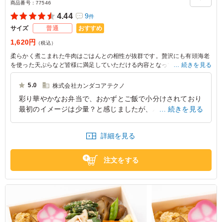
商品番号：
77546
4.44
9
件
おすすめ
サイズ
普通
1,620円
（税込）
柔らかく煮こまれた牛肉はごはんとの相性が抜群です。贅沢にも有頭海老
を使った天ぷらなど皆様に満足していただける内容となっております。会
続きを見る
食や大事なお集まりの席にぴったりです。
5.0
株式会社カンダコアテクノ
彩り華やかなお弁当で、おかずとご飯で小分けされており
最初のイメージは少量？と感じましたが、パッケージ内に
続きを見る
沢山詰め込まれており味も最高でした。味も申し分なくお
かずの点数も沢山あり、食べ応えのあるお弁当でした。
詳細を見る
東京都北区浮間
2026/06/15
注文をする