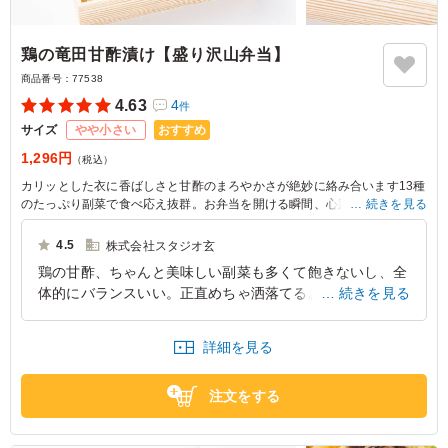
鶏の竜田甘酢漬け【盛り沢山弁当】
商品番号：
77538
4.63
4
件
おすすめ
サイズ
やや小さい
1,296円
（税込）
カリッとした衣に香ばしさと甘酢のまろやかさが絶妙に絡み合います13種
のたっぷり副菜で食べ応え抜群。お弁当を開ける瞬間、心踊る美味しさが
続きを見る
待っています。
4.5
株式会社スタジオ玄
鶏の甘酢、ちゃんと美味しい副菜も多くて飽きないし、全
体的にバランスいい。正直めちゃ洒落てるわけじゃないけ
続きを見る
ど、現場で出てきたら一番嬉しいお弁当。ちゃんと腹も気
持ちも満たされます。
詳細を見る
東京都中央区日本橋茅場町
2026/03/30
注文をする