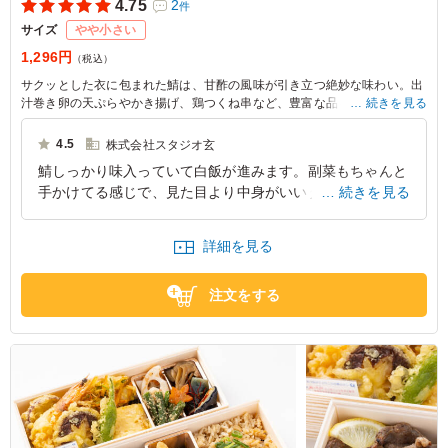
4.75
2
件
サイズ
やや小さい
1,296円
（税込）
サクッとした衣に包まれた鯖は、甘酢の風味が引き立つ絶妙な味わい。出
汁巻き卵の天ぷらやかき揚げ、鶏つくね串など、豊富な品々が彩るお弁当
続きを見る
は、ランチタイムを楽しく演出します。どんなシーンにもぴったりの美味
しさです。
4.5
株式会社スタジオ玄
鯖しっかり味入っていて白飯が進みます。副菜もちゃんと
手かけてる感じで、見た目より中身がいいタイプ。正直め
続きを見る
ちゃ映えるわけじゃないけど、食べたら「これでいい」っ
てなる安心感ある弁当。
詳細を見る
東京都中央区日本橋茅場町
2026/03/30
注文をする