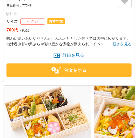
商品番号：
77548
-
件
おすすめ
サイズ
小さい
700円
（税込）
味わい深いおいなりさんが、ふんわりとした甘さで口の中に広がります。
出汁巻き卵の天ぷらや彩り豊かな煮物が添えられ、イベントや軽食にぴっ
続きを見る
たりの一品です。
詳細を見る
注文をする