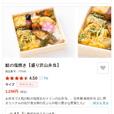
鮭の塩焼き【盛り沢山弁当】
商品番号：
77540
4.50
7
件
サイズ
やや小さい
1,296円
（税込）
お弁当で人気の鮭の塩焼きがメインのお弁当。。日本橋 板前弁当 ほし野
オリジナルの出汁巻き卵の天ぷらや彩り豊かな野菜たちが、心を満たしま
続きを見る
す。社内懇親ランチや会議に最適です。
4.5
株式会社スタジオ玄