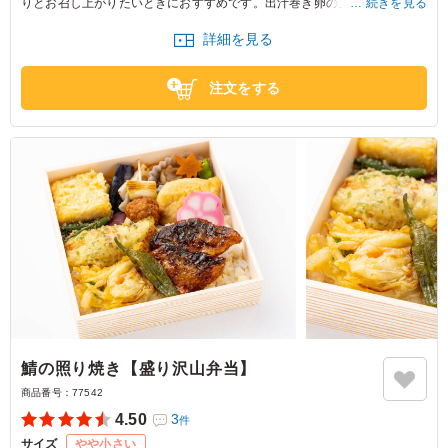
りとお召し上がりたいときにおすすめです。出汁巻き卵の天ぷらは一度食
続きを見る
べると病みつきに。是非この機会にご賞味ください。
詳細を見る
注文をする
鯖の照り焼き【盛り沢山弁当】
商品番号：
77542
4.50
3
件
サイズ
やや小さい