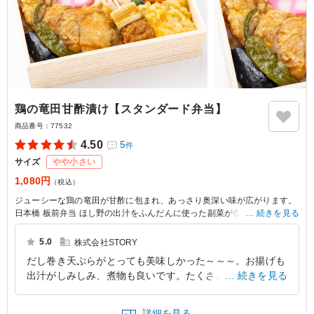
鶏の竜田甘酢漬け【スタンダード弁当】
商品番号：
77532
4.50
5
件
サイズ
やや小さい
1,080円
（税込）
ジューシーな鶏の竜田が甘酢に包まれ、あっさり奥深い味が広がります。
日本橋 板前弁当 ほし野の出汁をふんだんに使った副菜が食欲をそそり、
続きを見る
ランチやお弁当シーンにぴったりです。
5.0
株式会社STORY
だし巻き天ぷらがとっても美味しかった～～～。お揚げも
出汁がしみしみ、煮物も良いです。たくさんの副菜、付け
続きを見る
合わせで、スタンダード弁当となっていますが、大変贅沢
なお弁当です。鶏も柔らかく、好評でした。
詳細を見る