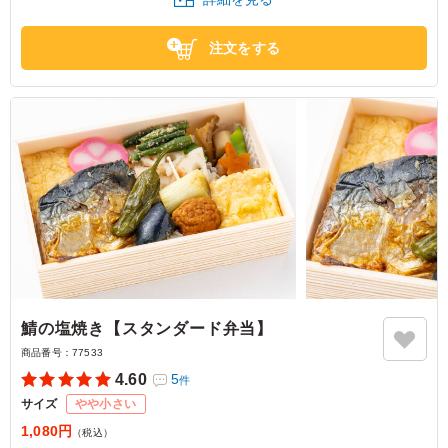
東京都渋谷区千駄ヶ谷
2026/01/27
注文をする
鯖の塩焼き【スタンダード弁当】
商品番号：
77533
4.60
5
件
サイズ
やや小さい
1,080円
（税込）