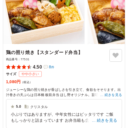
鶏の照り焼き【スタンダード弁当】
商品番号：
77531
4.50
8
件
サイズ
やや小さい
1,080円
（税込）
ジューシーな鶏の照り焼きが香ばしさを引き立て、食欲をそそります。出
汁巻きの天ぷらは日本橋 板前弁当 ほし野オリジナル。旨味を濃縮し、甘
続きを見る
みが引き立った逸品をお楽しみください。
5.0
クリスタル
小ぶりではありますが、中年女性にはピッタリです ご飯
もしっかりと詰まっています お弁当箱も含め、大変高級
続きを見る
感があります この値段には見えないと思います ご飯が