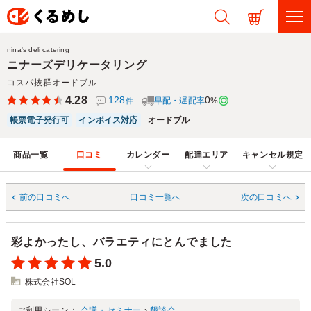
nina's deli catering
ニナーズデリケータリング
コスパ抜群オードブル
4.28
128
0
早配・遅配率
%
件
帳票電子発行可
インボイス対応
オードブル
商品一覧
口コミ
カレンダー
配達エリア
キャンセル規定
前の口コミへ
口コミ一覧へ
次の口コミへ
彩よかったし、バラエティにとんでました
5.0
株式会社SOL
ご利用シーン：
会議・セミナー
›
懇談会