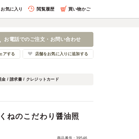
お気に入り
閲覧履歴
買い物かご
履歴を全件削除する
と鶏つくねのこだわり醤油
当
お電話でのご注文・お問い合わせ
苔弁ごっつ食べなはれ
ェアする
店舗をお気に入りに追加する
現金 / 請求書 / クレジットカード
履歴を見る
くねのこだわり醤油照
商品番号：39546