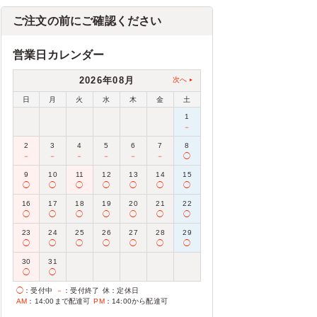
ご注文の前にご確認ください
営業日カレンダー
2026年08月
次へ
日
月
火
水
木
金
土
1
－
2
3
4
5
6
7
8
－
－
－
－
－
－
◯
9
10
11
12
13
14
15
◯
◯
◯
◯
◯
◯
◯
16
17
18
19
20
21
22
◯
◯
◯
◯
◯
◯
◯
23
24
25
26
27
28
29
◯
◯
◯
◯
◯
◯
◯
30
31
◯
◯
◯
：受付中
－
：受付終了
休
：定休日
AM
：14:00まで配達可
PM
：14:00から配達可