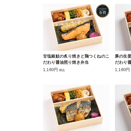
甘塩銀鮭の炙り焼きと鶏つくねのこ
豚の生
だわり醤油照り焼き弁当
だわり
1,180円
1,180円
税込