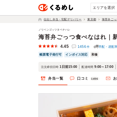
エリアを選択
仕出し弁当・宅配デリバリー
東京都
海苔弁ごっ
ノリベンゴッツタベナハレ
海苔弁ごっつ食べなはれ｜
4.45
1456
早配・遅配
件
帳票電子発行可
インボイス対応
和食
1日前15:00
9:00～17:00
注文締切日時
配達時間
弁当一覧
口コミ
お
1456