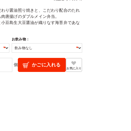
だわり醤油照り焼きと、こだわり配合のたれ
も肉唐揚げのダブルメイン弁当。
と小豆島生大豆醤油が織りなす海苔弁であな
お飲み物：
個
かごに入れる
お気に入り