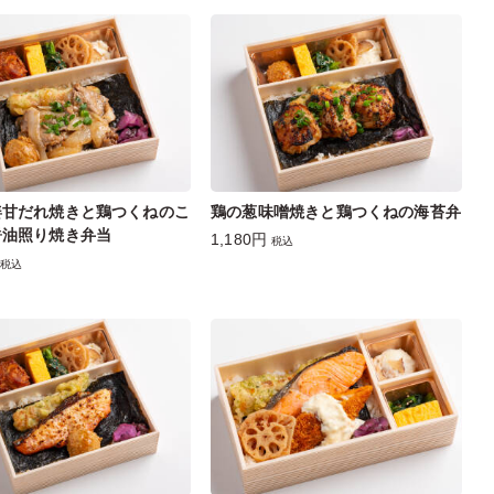
姜甘だれ焼きと鶏つくねのこ
鶏の葱味噌焼きと鶏つくねの海苔弁
醤油照り焼き弁当
1,180円
税込
税込