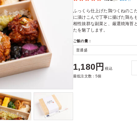
ふっくら仕上げた鶏つくねのこ
に漬けこんで丁寧に揚げた鶏も
相性抜群な副菜と、厳選焼海苔
たを魅了します。
ご飯の量：
1,180円
税込
最低注文数：5個