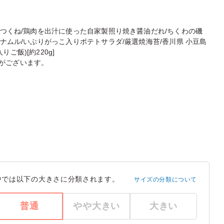
りつくね/鶏肉を出汁に使った自家製照り焼き醤油だれ/ちくわの磯
菜ナムル/いぶりがっこ入りポテトサラダ/厳選焼海苔/香川県 小豆島
ご飯)[約220g]
がございます。
中では以下の大きさに分類されます。
サイズの分類について
普通
やや大きい
大きい