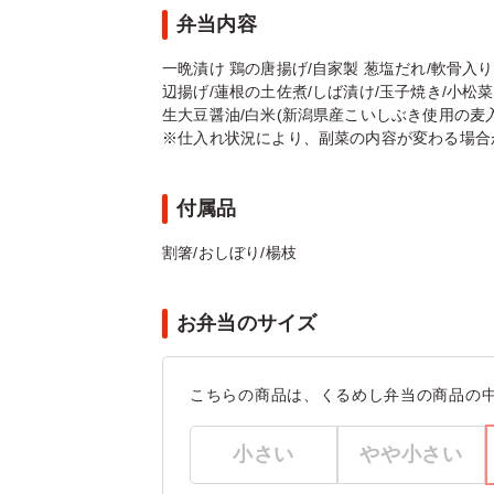
弁当内容
一晩漬け 鶏の唐揚げ/自家製 葱塩だれ/軟骨入
辺揚げ/蓮根の土佐煮/しば漬け/玉子焼き/小松
生大豆醤油/白米(新潟県産こいしぶき使用の麦入り
※仕入れ状況により、副菜の内容が変わる場合
付属品
割箸/おしぼり/楊枝
お弁当のサイズ
こちらの商品は、くるめし弁当の商品の
小さい
やや小さい