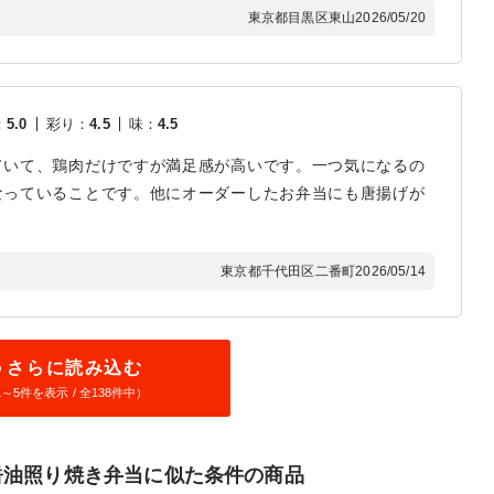
東京都目黒区東山
2026/05/20
：
5.0
彩り
：
4.5
味
：
4.5
ていて、鶏肉だけですが満足感が高いです。一つ気になるの
なっていることです。他にオーダーしたお弁当にも唐揚げが
東京都千代田区二番町
2026/05/14
さらに読み込む
1～
5
件を表示 / 全138件中）
醤油照り焼き弁当に似た条件の商品