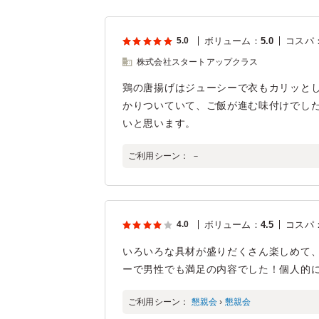
5.0
ボリューム
：
5.0
コスパ
株式会社スタートアップクラス
鶏の唐揚げはジューシーで衣もカリッと
かりついていて、ご飯が進む味付けでし
いと思います。
ご利用シーン：
－
4.0
ボリューム
：
4.5
コスパ
いろいろな具材が盛りだくさん楽しめて
ーで男性でも満足の内容でした！個人的
ご利用シーン：
懇親会
›
懇親会