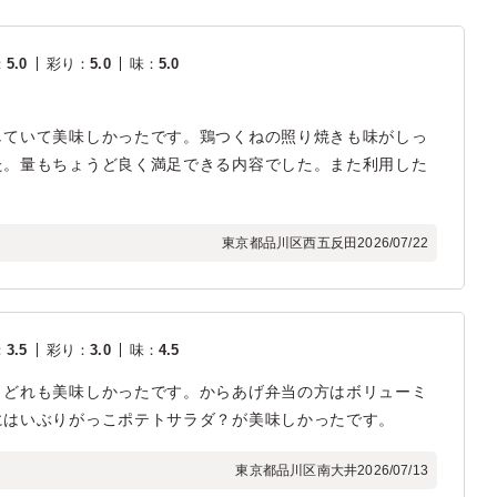
：
5.0
彩り
：
5.0
味
：
5.0
していて美味しかったです。鶏つくねの照り焼きも味がしっ
た。量もちょうど良く満足できる内容でした。また利用した
東京都品川区西五反田
2026/07/22
：
3.5
彩り
：
3.0
味
：
4.5
、どれも美味しかったです。からあげ弁当の方はボリューミ
にはいぶりがっこポテトサラダ？が美味しかったです。
東京都品川区南大井
2026/07/13