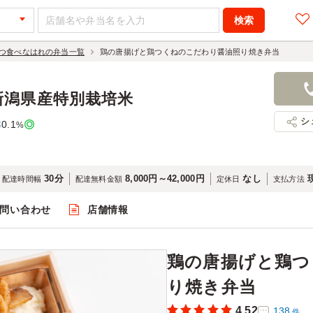
つ食べなはれの弁当一覧
鶏の唐揚げと鶏つくねのこだわり醤油照り焼き弁当
鶏の唐揚げ
照り焼き弁
新潟県産特別栽培米
1,180円
店舗名：海
シ
0.1
率
%
30分
8,000円～42,000円
なし
配達時間幅
配達無料金額
定休日
支払方法
問い合わせ
店舗情報
閲覧
鶏の唐揚げと鶏つ
り焼き弁当
4.52
138
件