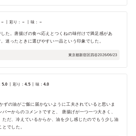
：
－
彩り
：
－
味
：
－
でした。唐揚げの食べ応えとつくねの味付けで満足感があ
す。迷ったときに選びやすい一品という印象でした。
東京都新宿区四谷
2026/06/23
：
5.0
彩り
：
4.5
味
：
4.0
おかずの油がご飯に届かないように工夫されていると思いま
ンバーからのコメントですと、 唐揚げが一つ一つ大きく、
 ただ、冷えているからか、油を少し感じたのでもう少し油
ことでした。