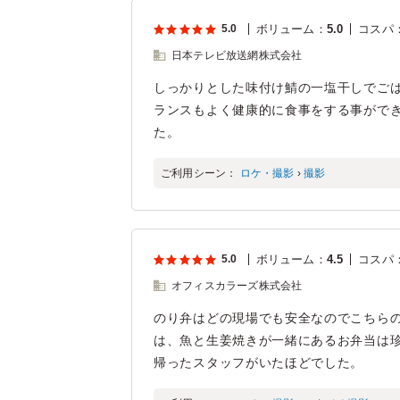
5.0
ボリューム
：
5.0
コスパ
日本テレビ放送網株式会社
しっかりとした味付け鯖の一塩干しでご
ランスもよく健康的に食事をする事がで
た。
ご利用シーン：
ロケ・撮影
›
撮影
5.0
ボリューム
：
4.5
コスパ
オフィスカラーズ株式会社
のり弁はどの現場でも安全なのでこちら
は、魚と生姜焼きが一緒にあるお弁当は
帰ったスタッフがいたほどでした。