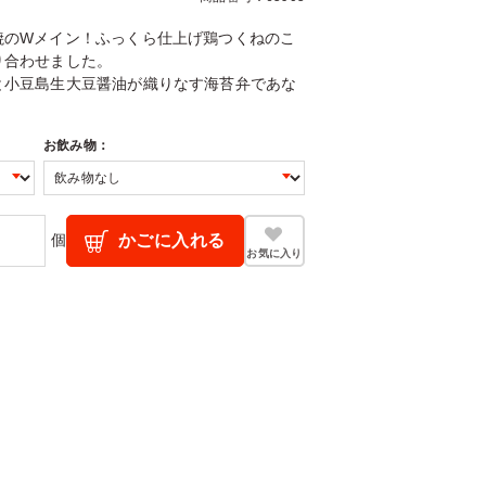
焼のWメイン！ふっくら仕上げ鶏つくねのこ
り合わせました。
と小豆島生大豆醤油が織りなす海苔弁であな
お飲み物：
個
かごに入れる
お気に入り