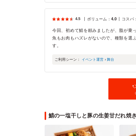
4.5
ボリューム
：
4.0
コスパ
今回、初めて鯖を頼みましたが、脂が乗っ
魚もお肉もハズレがないので、種類を選
す。
ご利用シーン：
イベント運営
›
舞台
（
鯖の一塩干しと豚の生姜甘だれ焼き