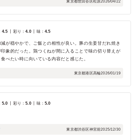
東京都世田谷区松原
2026/04/22
：
4.5
彩り
：
4.0
味
：
4.5
加減が穏やかで、ご飯との相性が良い。豚の生姜甘だれ焼き
が印象的だった。鶏つくねが間に入ることで味の切り替えが
り食べたい時に向いている内容だと感じた。
東京都港区高輪
2026/01/19
：
5.0
彩り
：
5.0
味
：
5.0
フ
東京都渋谷区神宮前
2025/12/30