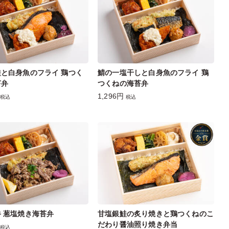
と白身魚のフライ 鶏つく
鯖の一塩干しと白身魚のフライ 鶏
苔弁
つくねの海苔弁
1,296円
税込
税込
 葱塩焼き海苔弁
甘塩銀鮭の炙り焼きと鶏つくねのこ
だわり醤油照り焼き弁当
税込