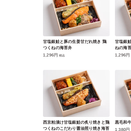
甘塩銀鮭と豚の生姜甘だれ焼き 鶏
甘塩銀鮭
つくねの海苔弁
ねの海
1,296円
1,296円
税込
西京粕漬け甘塩銀鮭の炙り焼きと鶏
黒毛和牛
つくねのこだわり醤油照り焼き海苔
1,380円