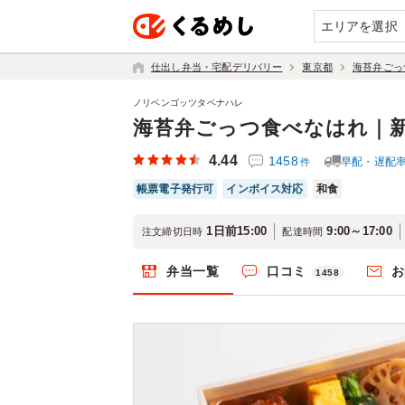
エリアを選択
仕出し弁当・宅配デリバリー
東京都
海苔弁ごっ
ノリベンゴッツタベナハレ
海苔弁ごっつ食べなはれ｜
4.44
1458
早配・遅配
件
帳票電子発行可
インボイス対応
和食
1日前15:00
9:00～17:00
注文締切日時
配達時間
弁当一覧
口コミ
お
1458