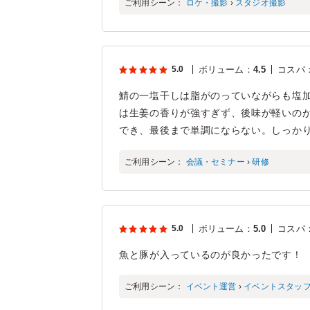
ご利用シーン：
ロケ・撮影
›
スタジオ撮影
5.0
ボリューム
：
4.5
コスパ
鯖の一塩干しは脂がのっていながらも塩
は生姜の香りが強すぎず、後味が軽いの
でき、最後まで単調にならない。しっか
ご利用シーン：
会議・セミナー
›
研修
5.0
ボリューム
：
5.0
コスパ
魚と豚が入っているのが良かったです！
ご利用シーン：
イベント運営
›
イベントスタッ