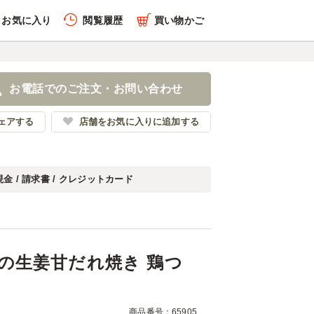
お気に入り
閲覧履歴
買い物かご
履歴を全件削除する
しと豚の生姜甘だれ焼き
海苔弁
お電話でのご注文・お問い合わせ
苔弁ごっつ食べなはれ
ェアする
店舗をお気に入りに追加する
現金 / 請求書 / クレジットカード
履歴を見る
の生姜甘だれ焼き 鶏つ
商品番号：65905