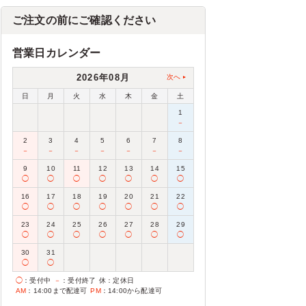
ご注文の前にご確認ください
営業日カレンダー
2026年08月
次へ
日
月
火
水
木
金
土
1
－
2
3
4
5
6
7
8
－
－
－
－
－
－
－
9
10
11
12
13
14
15
◯
◯
◯
◯
◯
◯
◯
16
17
18
19
20
21
22
◯
◯
◯
◯
◯
◯
◯
23
24
25
26
27
28
29
◯
◯
◯
◯
◯
◯
◯
30
31
◯
◯
◯
：受付中
－
：受付終了
休
：定休日
AM
：14:00まで配達可
PM
：14:00から配達可