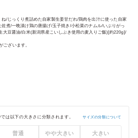
くね/じっくり煮詰めた自家製生姜甘だれ/鶏肉を出汁に使った自家
佐煮/一晩漬け鶏の唐揚げ/玉子焼き/小松菜のナムル/いぶりがっ
大豆醤油/白米(新潟県産こいしぶき使用の麦入りご飯)[約220g]/
がございます。
中では以下の大きさに分類されます。
サイズの分類について
普通
やや大きい
大きい