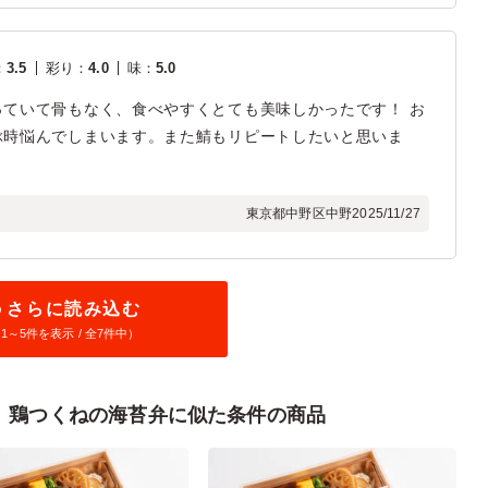
：
3.5
彩り
：
4.0
味
：
5.0
ていて骨もなく、食べやすくとても美味しかったです！ お
ぶ時悩んでしまいます。また鯖もリピートしたいと思いま
東京都中野区中野
2025/11/27
さらに読み込む
1～
5
件を表示 / 全7件中）
 鶏つくねの海苔弁に似た条件の商品