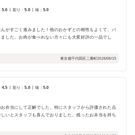
：
5.0
彩り
：
5.0
味
：
5.0
はんがすごく進みました！他のおかずとの相性もよくて、バ
きました。お肉が食べれない方々にも大変好評の一品でし
東京都千代田区二番町
2026/06/15
：
4.5
彩り
：
5.0
味
：
5.0
のお弁当にして正解でした。特にスタッフから評価された点
珍しいとスタッフも喜んでおりました。残ったお弁当を持ち