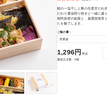
鯖の一塩干しと豚の生姜甘だれ
だわり醤油照り焼きと一緒に盛
相性抜群の副菜と、厳選焼海苔
たを魅了します。
ご飯の量：
1,296円
税込
最低注文数：5個