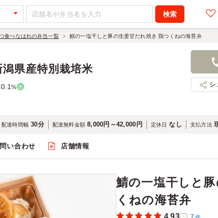
つ食べなはれの弁当一覧
鯖の一塩干しと豚の生姜甘だれ焼き 鶏つくねの海苔弁
鯖の一塩干
鶏つくねの
新潟県産特別栽培米
1,296円
店舗名：海
シ
0.1
率
%
30分
8,000円～42,000円
なし
配達時間幅
配達無料金額
定休日
支払方法
問い合わせ
店舗情報
閲覧
鯖の一塩干しと豚
くねの海苔弁
4.93
7
件