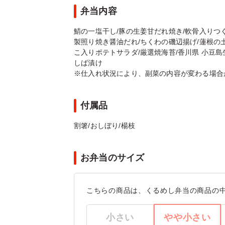
弁当内容
鯖の一塩干し/豚の生姜甘だれ焼き/軟骨入りつ
製照り焼き醤油だれ/ちくわの磯辺揚げ/蓮根の土
こ入りポテトサラダ/厳選焼海苔/香川県 小豆島生
しば漬け
※仕入れ状況により、副菜の内容が変わる場合
付属品
割箸/おしぼり/楊枝
お弁当のサイズ
こちらの商品は、くるめし弁当の商品の
小さい
やや小さい