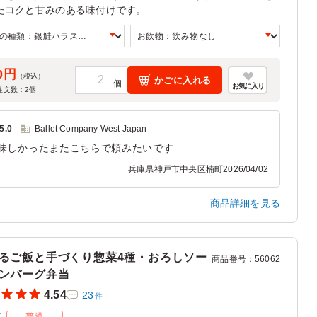
たコクと甘みのある味付けです。
0円
（税込）
かごに入れる
お気に入り
注文数：
2
個
5.0
Ballet Company West Japan
味しかったまたこちらで頼みたいです
兵庫県神戸市中央区楠町
2026/04/02
商品詳細を見る
るご飯と手づくり惣菜4種・おろしソー
商品番号
：
56062
ンバーグ弁当
4.54
23
件