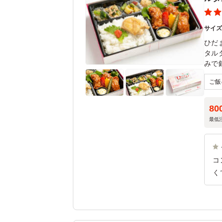
サイ
ひだ
タル
みで
ご飯
80
最低
コ
く
系
衣