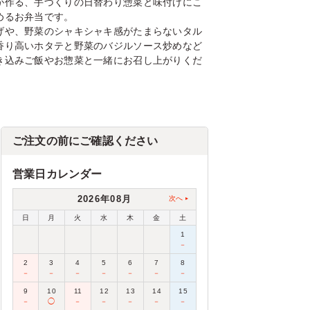
が作る、手づくりの日替わり惣菜と味付けにこ
めるお弁当です。
げや、野菜のシャキシャキ感がたまらないタル
香り高いホタテと野菜のバジルソース炒めなど
き込みご飯やお惣菜と一緒にお召し上がりくだ
ご注文の前にご確認ください
営業日カレンダー
2026年08月
次へ
日
月
火
水
木
金
土
1
－
2
3
4
5
6
7
8
－
－
－
－
－
－
－
9
10
11
12
13
14
15
－
◯
－
－
－
－
－