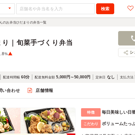
んのお弁当ひだまりの弁当一覧
まり｜旬菜手づくり弁当
シ
1.8
%
60分
5,000円～50,000円
なし
配達時間幅
配達無料金額
定休日
支払方法
問い合わせ
店舗情報
毎日美味しい日
特徴
ボリュームたっ
こだわり