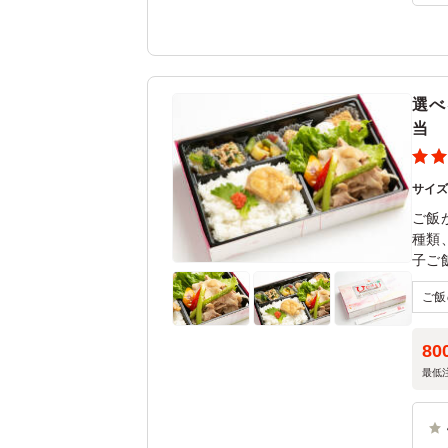
の
な
選べ
当
サイ
ご飯
種類
子ご
80
最低