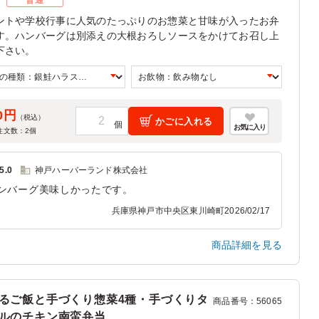
ズ
普通
ントや学校行事に人気のたっぷりのお惣菜と甘味が入ったお弁
す。ハンバーグは別添えの大根おろしソースをかけてお召し上
下さい。
0円
（税込）
かごに入れる
お気に入り
注文数：
2
個
5.0
神戸ハーバーランド株式会社
ンバーグ美味しかったです。
兵庫県神戸市中央区東川崎町
2026/02/17
商品詳細を見る
るご飯と手づくり惣菜4種・手づくりタ
商品番号
：
56065
ルのチキン南蛮弁当