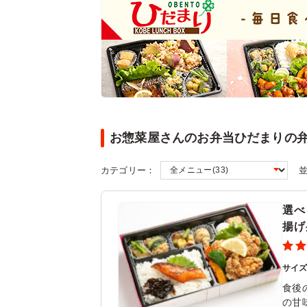
お惣菜屋さんのお弁当ひだまりの
カテゴリー：
選べ
揚げ
サイ
食後
の甘