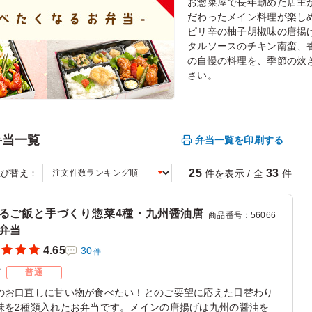
お惣菜屋で長年勤めた店主
だわったメイン料理が楽し
ピリ辛の柚子胡椒味の唐揚
タルソースのチキン南蛮、
の自慢の料理を、季節の炊
さい。
弁当一覧
弁当一覧を印刷する
25
33
件を表示 / 全
件
並び替え：
るご飯と手づくり惣菜4種・九州醤油唐
商品番号
：
56066
弁当
4.65
30
件
ズ
普通
のお口直しに甘い物が食べたい！とのご要望に応えた日替わり
味を2種類入れたお弁当です。メインの唐揚げは九州の醤油を