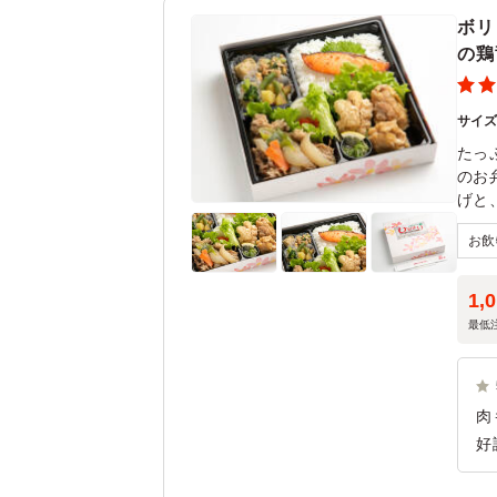
ボリ
の鶏
サイ
たっ
のお
げと
1,
最低
肉
好
の