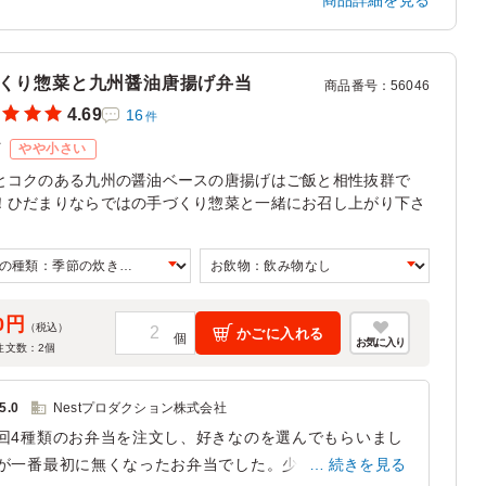
商品詳細を見る
も冷めても柔らかく食べ応えがありました。副菜も彩りが
く、最後まで飽きずにいただけます。 参加者からは「こ
食事込みでこのセミナー代で大丈夫なんですか？」と心配
くり惣菜と九州醤油唐揚げ弁当
れるほど満足度が高く、20代から50代まで幅広い年代の
商品番号
：
56046
加者全員に好評でした。ボリュームもしっかりあり、女性
4.69
16
件
中には食べきれない方もいたほどです。
ズ
やや小さい
兵庫県神戸市中央区東町
2026/06/27
とコクのある九州の醤油ベースの唐揚げはご飯と相性抜群で
！ひだまりならではの手づくり惣菜と一緒にお召し上がり下さ
0円
（税込）
かごに入れる
お気に入り
注文数：
2
個
5.0
Nestプロダクション株式会社
回4種類のお弁当を注文し、好きなのを選んでもらいまし
が一番最初に無くなったお弁当でした。少し量が少なめと
続きを見る