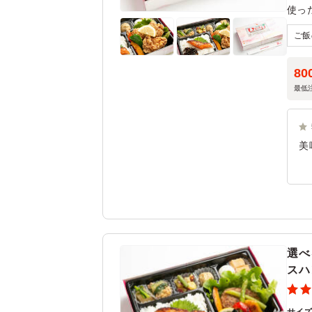
使っ
80
最低
美
選べ
スハ