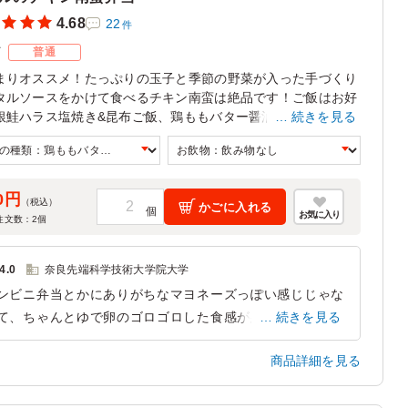
4.68
22
件
ズ
普通
まりオススメ！たっぷりの玉子と季節の野菜が入った手づくり
タルソースをかけて食べるチキン南蛮は絶品です！ご飯はお好
銀鮭ハラス塩焼き&昆布ご飯、鶏ももバター醤油焼き&明太子
続きを見る
からお選びいただけます。
0円
（税込）
かごに入れる
お気に入り
注文数：
2
個
4.0
奈良先端科学技術大学院大学
ンビニ弁当とかにありがちなマヨネーズっぽい感じじゃな
て、ちゃんとゆで卵のゴロゴロした食感が残ってる手作り
続きを見る
のタルタルソースだったのかな？甘酢がじゅわっと染みた
商品詳細を見る
と相まっておいしかったです。
兵庫県神戸市中央区元町通
2026/02/16