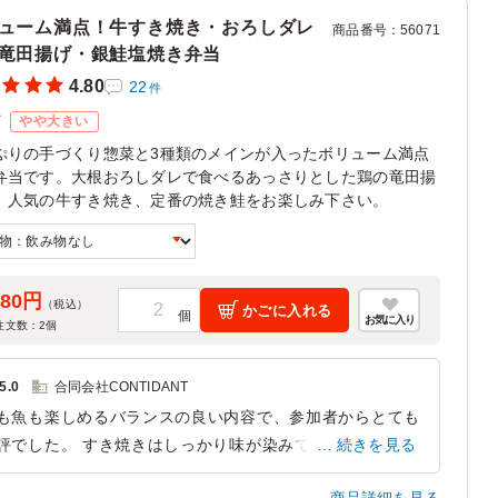
ューム満点！牛すき焼き・おろしダレ
商品番号
：
56071
竜田揚げ・銀鮭塩焼き弁当
4.80
22
件
ズ
やや大きい
ぷりの手づくり惣菜と3種類のメインが入ったボリューム満点
弁当です。大根おろしダレで食べるあっさりとした鶏の竜田揚
、人気の牛すき焼き、定番の焼き鮭をお楽しみ下さい。
080円
（税込）
かごに入れる
お気に入り
注文数：
2
個
5.0
合同会社CONTIDANT
も魚も楽しめるバランスの良い内容で、参加者からとても
評でした。 すき焼きはしっかり味が染みており、ご飯と
続きを見る
相性が抜群。鮭ハラスは脂が乗っていて美味しく、竜田揚