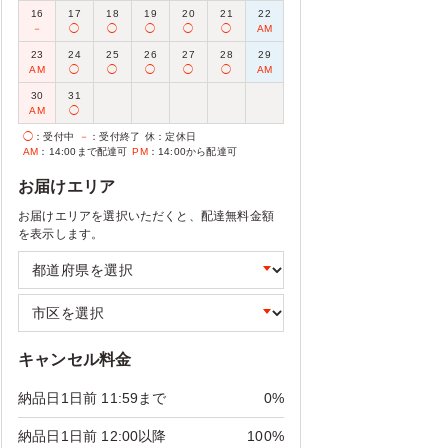
16
17
18
19
20
21
22
－
◯
◯
◯
◯
◯
AM
23
24
25
26
27
28
29
AM
◯
◯
◯
◯
◯
AM
30
31
AM
◯
◯
：受付中
－
：受付終了
休
：定休日
AM
：14:00まで配達可
PM
：14:00から配達可
お届けエリア
お届けエリアを選択いただくと、配達無料金額
を表示します。
キャンセル料金
納品日1日前 11:59まで
0%
納品日1日前 12:00以降
100%