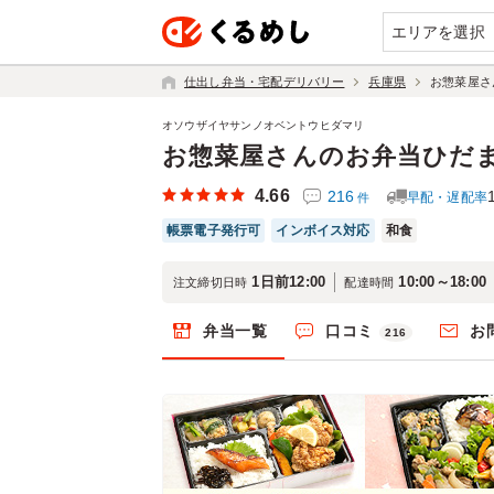
エリアを選択
仕出し弁当・宅配デリバリー
兵庫県
お惣菜屋さ
オソウザイヤサンノオベントウヒダマリ
お惣菜屋さんのお弁当ひだ
4.66
216
早配・遅配率
件
帳票電子発行可
インボイス対応
和食
1日前12:00
10:00～18:00
注文締切日時
配達時間
弁当一覧
口コミ
お
216