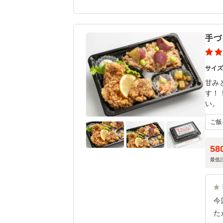
げ
よ
の
手づ
さ
参
の
サイ
甘み
す！
い。
58
最低
今
た