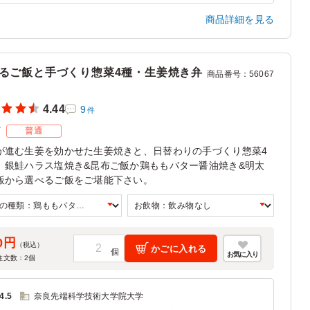
事でしたが唐揚げのボリュームがあった為、物足りなさは
商品詳細を見る
かったです。見るからに美味しそうなお弁当でした。
兵庫県神戸市中央区新港町
2024/09/19
るご飯と手づくり惣菜4種・生姜焼き弁
商品番号
：
56067
4.44
9
件
ズ
普通
が進む生姜を効かせた生姜焼きと、日替わりの手づくり惣菜4
、銀鮭ハラス塩焼き&昆布ご飯か鶏ももバター醤油焼き&明太
飯から選べるご飯をご堪能下さい。
0円
（税込）
かごに入れる
お気に入り
注文数：
2
個
4.5
奈良先端科学技術大学院大学