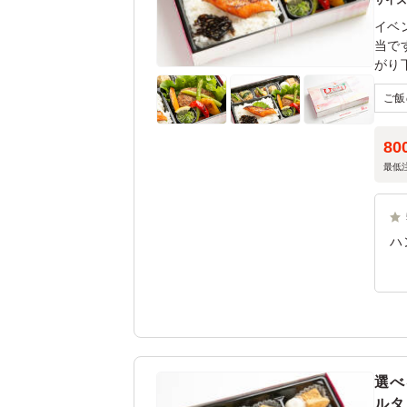
サイ
イベ
当で
がり
80
最低
ハ
選べ
ルタ