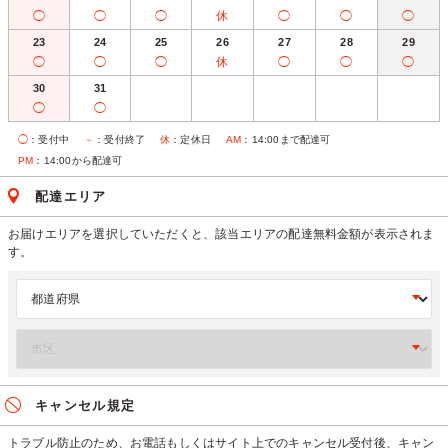
◯
◯
◯
休
◯
◯
◯
23
24
25
26
27
28
29
◯
◯
◯
休
◯
◯
◯
30
31
◯
◯
◯
：受付中
－
：受付終了
休
：定休日
AM
：14:00まで配達可
PM
：14:00から配達可
配達エリア
お届けエリアを選択していただくと、該当エリアの配達無料金額が表示されま
す。
キャンセル規定
トラブル防止のため、お電話もしくはサイト上でのキャンセル受付後、キャン