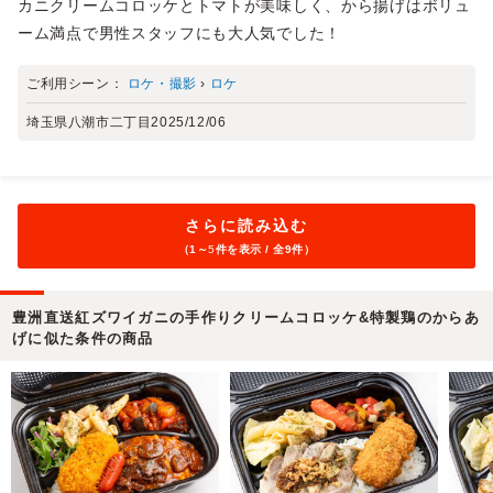
カニクリームコロッケとトマトが美味しく、から揚げはボリュ
ーム満点で男性スタッフにも大人気でした！
ご利用シーン：
ロケ・撮影
›
ロケ
埼玉県八潮市二丁目
2025/12/06
さらに読み込む
（1～
5
件を表示 / 全9件）
豊洲直送紅ズワイガニの手作りクリームコロッケ&特製鶏のからあ
げに似た条件の商品