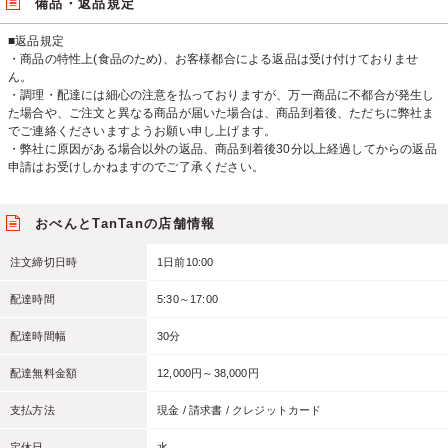
備品・返品規定
■返品規定
・商品の特性上(食品のため)、お客様都合による返品は受け付けておりませ
ん。
・調理・配達には細心の注意を払っておりますが、万一商品に不都合が発生し
た場合や、ご注文と異なる商品が届いた場合は、商品到着後、ただちに弊社ま
でご連絡くださいますようお願い申し上げます。
・弊社に原因がある場合以外の返品、商品到着後30分以上経過してからの返品
申請はお受けしかねますのでご了承ください。
おべんとTanTanの店舗情報
注文締切日時
1日前10:00
配達時間
5:30～17:00
配達時間幅
30分
配達無料金額
12,000円～38,000円
支払方法
現金 / 請求書 / クレジットカード
定休日
水