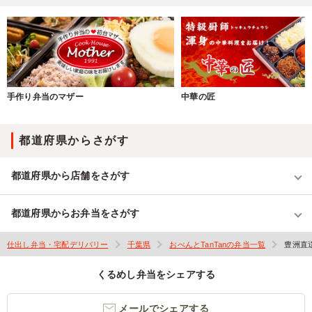
手作り弁当のマザー
中華の匠
都道府県からさがす
都道府県から店舗をさがす
都道府県からお弁当をさがす
仕出し弁当・宅配デリバリー
千葉県
おべんとTanTanの弁当一覧
豊洲直
くるめし弁当をシェアする
メールでシェアする