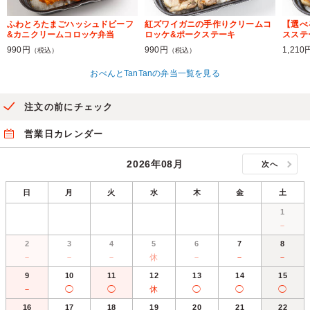
ふわとろたまごハッシュドビーフ
紅ズワイガニの手作りクリームコ
【選べ
&カニクリームコロッケ弁当
ロッケ&ポークステーキ
スステ
990円
990円
1,210
（税込）
（税込）
おべんとTanTanの弁当一覧を見る
注文の前にチェック
営業日カレンダー
2026年08月
次へ
日
月
火
水
木
金
土
1
－
2
3
4
5
6
7
8
－
－
－
休
－
－
－
9
10
11
12
13
14
15
－
◯
◯
休
◯
◯
◯
16
17
18
19
20
21
22