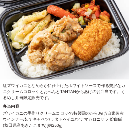
紅ズワイカニとなめらかに仕上げたホワイトソースで作る贅沢なカ
ニクリームコロッケとおべんとTANTANからあげのお弁当です。く
るめし弁当限定販売です。
弁当内容
ズワイガニの手作りクリームコロッケ/特製鶏のからあげ/自家製赤
ウインナー/茹でキャベツ/ラタトゥイユ/ツナマカロニサラダ/白飯
(秋田県産あきたこまち)[約250g]