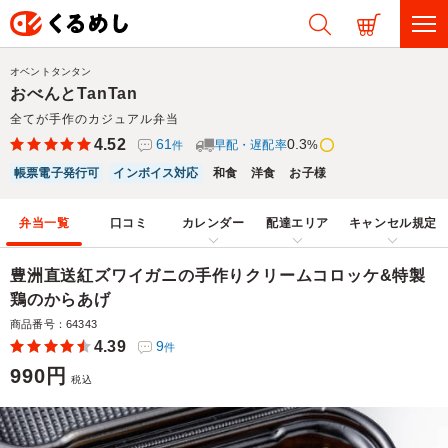
オベントタンタン
おべんとTanTan
全てが手作のカジュアル弁当
4.52
61
0.3
早配・遅配率
%
件
帳票電子発行可
インボイス対応
和食
洋食
お子様
弁当一覧
口コミ
カレンダー
配達エリア
キャンセル規定
豊洲直送紅ズワイガニの手作りクリームコロッケ&特製
鶏のからあげ
商品番号：64343
4.39
9
件
990円
税込