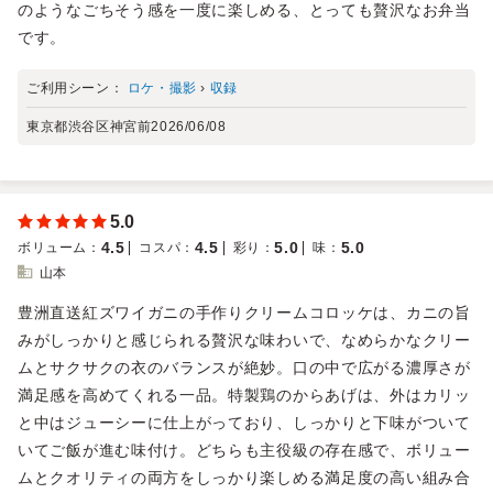
のようなごちそう感を一度に楽しめる、とっても贅沢なお弁当
です。
ご利用シーン：
ロケ・撮影
›
収録
東京都渋谷区神宮前
2026/06/08
5.0
4.5
4.5
5.0
5.0
ボリューム
：
コスパ
：
彩り
：
味
：
山本
豊洲直送紅ズワイガニの手作りクリームコロッケは、カニの旨
みがしっかりと感じられる贅沢な味わいで、なめらかなクリー
ムとサクサクの衣のバランスが絶妙。口の中で広がる濃厚さが
満足感を高めてくれる一品。特製鶏のからあげは、外はカリッ
と中はジューシーに仕上がっており、しっかりと下味がついて
いてご飯が進む味付け。どちらも主役級の存在感で、ボリュー
ムとクオリティの両方をしっかり楽しめる満足度の高い組み合