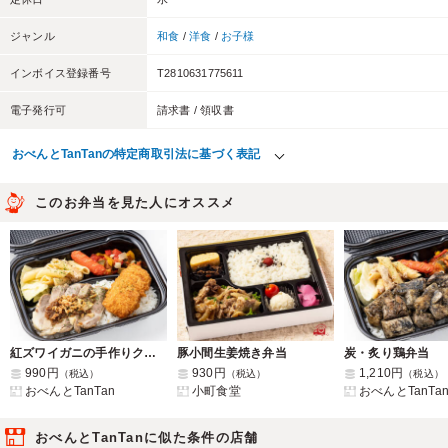
ジャンル
和食
/
洋食
/
お子様
インボイス登録番号
T2810631775611
電子発行可
請求書 / 領収書
おべんとTanTanの特定商取引法に基づく表記
このお弁当を見た人にオススメ
紅ズワイガニの手作りクリームコロッケ&ポークステーキ
豚小間生姜焼き弁当
炭・炙り鶏弁当
990円
930円
1,210円
（税込）
（税込）
（税込）
おべんとTanTan
小町食堂
おべんとTanTa
おべんとTanTanに似た条件の店舗