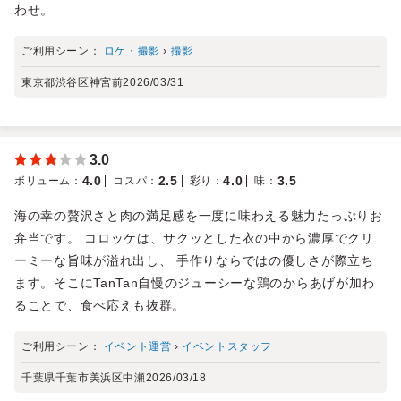
わせ。
ご利用シーン：
ロケ・撮影
›
撮影
東京都渋谷区神宮前
2026/03/31
3.0
4.0
2.5
4.0
3.5
ボリューム
：
コスパ
：
彩り
：
味
：
海の幸の贅沢さと肉の満足感を一度に味わえる魅力たっぷりお
弁当です。 コロッケは、サクッとした衣の中から濃厚でクリ
ーミーな旨味が溢れ出し、 手作りならではの優しさが際立ち
ます。そこにTanTan自慢のジューシーな鶏のからあげが加わ
ることで、食べ応えも抜群。
ご利用シーン：
イベント運営
›
イベントスタッフ
千葉県千葉市美浜区中瀬
2026/03/18