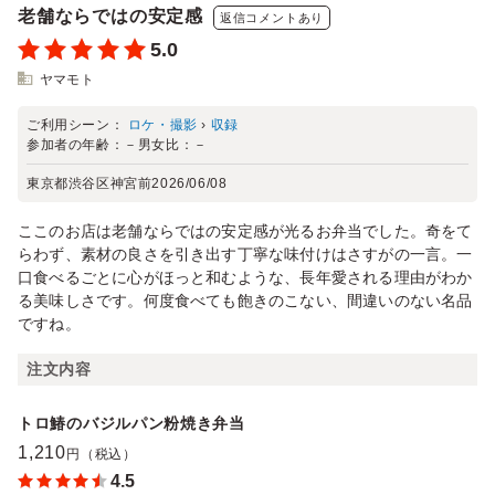
老舗ならではの安定感
返信コメントあり
5.0
ヤマモト
ご利用シーン：
ロケ・撮影
›
収録
参加者の年齢：
－
男女比：
－
東京都渋谷区神宮前
2026/06/08
ここのお店は老舗ならではの安定感が光るお弁当でした。奇をて
らわず、素材の良さを引き出す丁寧な味付けはさすがの一言。一
口食べるごとに心がほっと和むような、長年愛される理由がわか
る美味しさです。何度食べても飽きのこない、間違いのない名品
ですね。
注文内容
トロ鰆のバジルパン粉焼き弁当
1,210
円（税込）
4.5