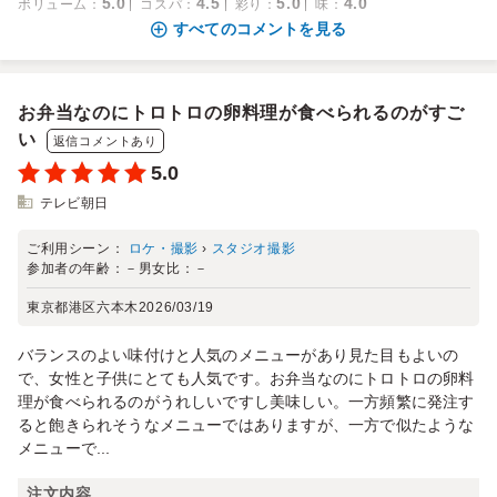
5.0
4.5
5.0
4.0
ボリューム
：
コスパ
：
彩り
：
味
：
すべてのコメントを見る
お弁当なのにトロトロの卵料理が食べられるのがすご
い
返信コメントあり
5.0
テレビ朝日
ご利用シーン：
ロケ・撮影
›
スタジオ撮影
参加者の年齢：
－
男女比：
－
東京都港区六本木
2026/03/19
バランスのよい味付けと人気のメニューがあり見た目もよいの
で、女性と子供にとても人気です。お弁当なのにトロトロの卵料
理が食べられるのがうれしいですし美味しい。一方頻繁に発注す
ると飽きられそうなメニューではありますが、一方で似たような
メニューで...
注文内容