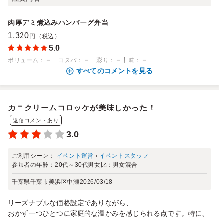
肉厚デミ煮込みハンバーグ弁当
1,320
円（税込）
5.0
－
－
－
－
ボリューム
：
コスパ
：
彩り
：
味
：
すべてのコメントを見る
カニクリームコロッケが美味しかった！
返信コメントあり
3.0
ご利用シーン：
イベント運営
›
イベントスタッフ
参加者の年齢：
20代～30代
男女比：
男女混合
千葉県千葉市美浜区中瀬
2026/03/18
リーズナブルな価格設定でありながら、
おかず一つひとつに家庭的な温かみを感じられる点です。特に、