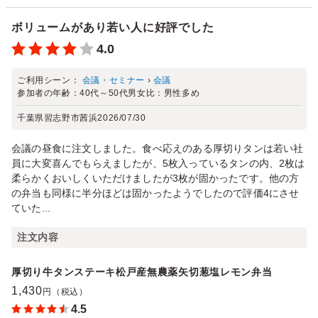
ボリュームがあり若い人に好評でした
4.0
ご利用シーン：
会議・セミナー
›
会議
参加者の年齢：
40代～50代
男女比：
男性多め
千葉県習志野市茜浜
2026/07/30
会議の昼食に注文しました。食べ応えのある厚切りタンは若い社
員に大変喜んでもらえましたが、5枚入っているタンの内、2枚は
柔らかくおいしくいただけましたが3枚が固かったです。他の方
の弁当も同様に半分ほどは固かったようでしたので評価4にさせ
ていた...
注文内容
厚切り牛タンステーキ松戸産無農薬矢切葱塩レモン弁当
1,430
円（税込）
4.5