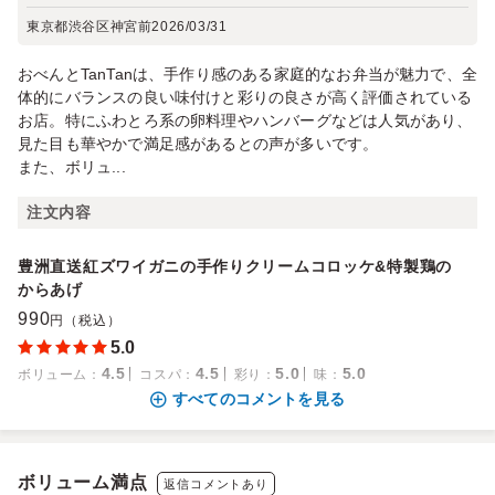
東京都渋谷区神宮前
2026/03/31
おべんとTanTanは、手作り感のある家庭的なお弁当が魅力で、全
体的にバランスの良い味付けと彩りの良さが高く評価されている
お店。特にふわとろ系の卵料理やハンバーグなどは人気があり、
見た目も華やかで満足感があるとの声が多いです。
また、ボリュ...
注文内容
豊洲直送紅ズワイガニの手作りクリームコロッケ&特製鶏の
からあげ
990
円（税込）
5.0
4.5
4.5
5.0
5.0
ボリューム
：
コスパ
：
彩り
：
味
：
すべてのコメントを見る
ボリューム満点
返信コメントあり