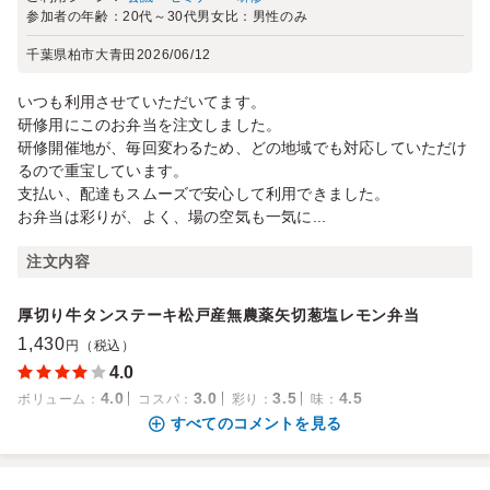
参加者の年齢：
20代～30代
男女比：
男性のみ
千葉県柏市大青田
2026/06/12
いつも利用させていただいてます。
研修用にこのお弁当を注文しました。
研修開催地が、毎回変わるため、どの地域でも対応していただけ
るので重宝しています。
支払い、配達もスムーズで安心して利用できました。
お弁当は彩りが、よく、場の空気も一気に...
注文内容
厚切り牛タンステーキ松戸産無農薬矢切葱塩レモン弁当
1,430
円（税込）
4.0
4.0
3.0
3.5
4.5
ボリューム
：
コスパ
：
彩り
：
味
：
すべてのコメントを見る