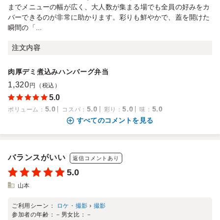
までメニューの幅が広く、大人数が集まる場でも全員の好みをカ
バーできるのが非常に助かります。彩りも鮮やかで、蓋を開けた
瞬間の「...
注文内容
肉厚デミ煮込みハンバーグ弁当
1,320
円（税込）
5.0
5.0
5.0
5.0
5.0
ボリューム
：
コスパ
：
彩り
：
味
：
すべてのコメントを見る
バランスがいい
返信コメントあり
5.0
山本
ご利用シーン：
ロケ・撮影
›
撮影
参加者の年齢：
－
男女比：
－