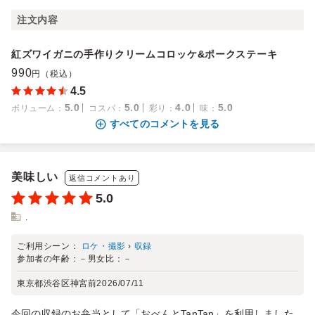
注文内容
紅ズワイガニの手作りクリームコロッケ&ポークステーキ
990
円（税込）
4.5
5.0
5.0
4.0
5.0
ボリューム
：
コスパ
：
彩り
：
味
：
すべてのコメントを見る
美味しい
返信コメントあり
5.0
.
ご利用シーン：
ロケ・撮影
›
収録
参加者の年齢：
－
男女比：
－
東京都渋谷区神宮前
2026/07/11
今回の収録のお弁当として「おべんとTanTan」を利用しました。