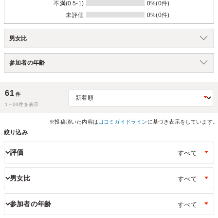
不満(0.5-1)
0%(0件)
未評価
0%(0件)
男女比
参加者の年齢
61
件
1～
20
件を表示
※投稿頂いた内容は
口コミガイドライン
に基づき表示をしています。
絞り込み
評価
男女比
参加者の年齢