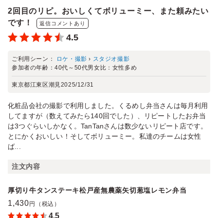
2回目のリピ。おいしくてボリューミー、また頼みたい
です！
返信コメントあり
4.5
ご利用シーン：
ロケ・撮影
›
スタジオ撮影
参加者の年齢：
40代～50代
男女比：
女性多め
東京都江東区潮見
2025/12/31
化粧品会社の撮影で利用しました。くるめし弁当さんは毎月利用
してますが（数えてみたら140回でした）、リピートしたお弁当
は3つぐらいしかなく。TanTanさんは数少ないリピート店です。
とにかくおいしい！そしてボリューミー。私達のチームは女性
ば...
注文内容
厚切り牛タンステーキ松戸産無農薬矢切葱塩レモン弁当
1,430
円（税込）
4.5