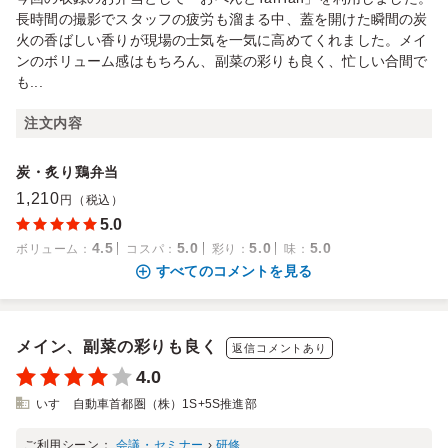
長時間の撮影でスタッフの疲労も溜まる中、蓋を開けた瞬間の炭
火の香ばしい香りが現場の士気を一気に高めてくれました。メイ
ンのボリューム感はもちろん、副菜の彩りも良く、忙しい合間で
も...
注文内容
炭・炙り鶏弁当
1,210
円（税込）
5.0
4.5
5.0
5.0
5.0
ボリューム
：
コスパ
：
彩り
：
味
：
すべてのコメントを見る
メイン、副菜の彩りも良く
返信コメントあり
4.0
いすゞ自動車首都圏（株）1S+5S推進部
ご利用シーン：
会議・セミナー
›
研修