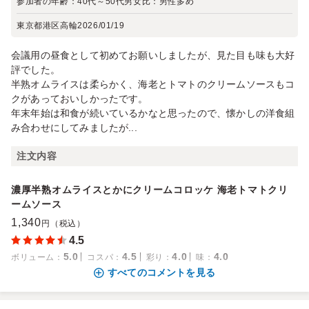
参加者の年齢：
40代～50代
男女比：
男性多め
東京都港区高輪
2026/01/19
会議用の昼食として初めてお願いしましたが、見た目も味も大好
評でした。
半熟オムライスは柔らかく、海老とトマトのクリームソースもコ
クがあっておいしかったです。
年末年始は和食が続いているかなと思ったので、懐かしの洋食組
み合わせにしてみましたが...
注文内容
濃厚半熟オムライスとかにクリームコロッケ 海老トマトクリ
ームソース
1,340
円（税込）
4.5
5.0
4.5
4.0
4.0
ボリューム
：
コスパ
：
彩り
：
味
：
すべてのコメントを見る