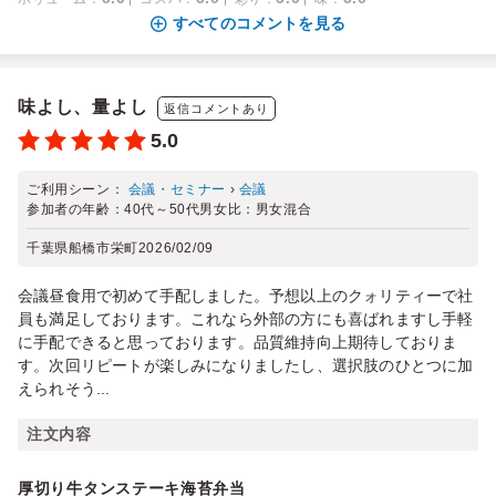
すべてのコメントを見る
味よし、量よし
返信コメントあり
5.0
ご利用シーン：
会議・セミナー
›
会議
参加者の年齢：
40代～50代
男女比：
男女混合
千葉県船橋市栄町
2026/02/09
会議昼食用で初めて手配しました。予想以上のクォリティーで社
員も満足しております。これなら外部の方にも喜ばれますし手軽
に手配できると思っております。品質維持向上期待しておりま
す。次回リピートが楽しみになりましたし、選択肢のひとつに加
えられそう...
注文内容
厚切り牛タンステーキ海苔弁当