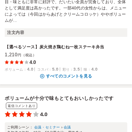
目・味ともに非常に好評で、だいたい全員が完食しており、全体
として満足度は高かったです。一部40代の女性からは、メニュー
によっては（今回はからあげとクリームコロッケ）ややボリュー
ムが...
注文内容
【選べるソース】炭火焼き鶏むね一枚ステーキ弁当
1,210
円（税込）
4.0
4.0
5.0
3.5
4.0
ボリューム
：
コスパ
：
彩り
：
味
：
すべてのコメントを見る
ボリュームが十分で味もとてもおいしかったです
返信コメントあり
4.0
ご利用シーン：
会議・セミナー
›
会議