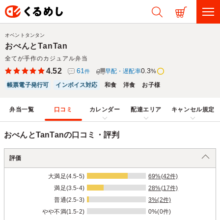
オベントタンタン
おべんとTanTan
全てが手作のカジュアル弁当
4.52
61
0.3
早配・遅配率
%
件
帳票電子発行可
インボイス対応
和食
洋食
お子様
弁当一覧
口コミ
カレンダー
配達エリア
キャンセル規定
おべんとTanTanの口コミ・評判
評価
大満足(4.5-5)
69%(42件)
満足(3.5-4)
28%(17件)
普通(2.5-3)
3%(2件)
やや不満(1.5-2)
0%(0件)