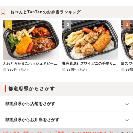
おべんとTanTanのお弁当ランキング
1
2
3
ふわとろたまごハッシュドビーフ&カニクリームコロッケ弁当
豊洲直送紅ズワイガニの手作りクリームコロッケ&特製鶏のからあげ
990円
990円
99
（税込）
（税込）
都道府県からさがす
都道府県から店舗をさがす
都道府県からお弁当をさがす
仕出し弁当・宅配デリバリー
千葉県
おべんとTanTanの弁当一覧
おべんと