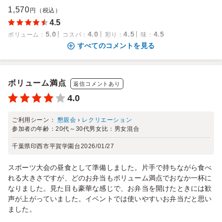
1,570
円（税込）
4.5
5.0
4.0
4.5
4.5
ボリューム
：
コスパ
：
彩り
：
味
：
すべてのコメントを見る
ボリューム満点
返信コメントあり
4.0
ご利用シーン：
懇親会
›
レクリエーション
参加者の年齢：
20代～30代
男女比：
男女混合
千葉県印西市平賀学園台
2026/01/27
スポーツ大会の昼食として準備しました。片手で持ちながら食べ
れる大きさですが、どのお弁当もボリューム満点でおなか一杯に
なりました。見た目も豪華な感じで、お弁当を開けたときには歓
声が上がっていました。イベントでは使いやすいお弁当だと思い
ました。