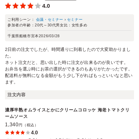
4.0
ご利用シーン：
会議・セミナー
›
セミナー
参加者の年齢：
20代～30代
男女比：
女性多め
千葉県船橋市宮本
2026/03/28
2日前の注文でしたが、時間通りに到着したので大変助かりまし
た。
ネット注文だと、思い出した時に注文が出来るのが良いです。
お弁当を選ぶ時にお茶の選択ができるのもありがたかったです。
配送料が無料になる金額がもう少し下がればもっといいなと思い
ます。
注文内容
濃厚半熟オムライスとかにクリームコロッケ 海老トマトクリ
ームソース
1,340
円（税込）
4.0