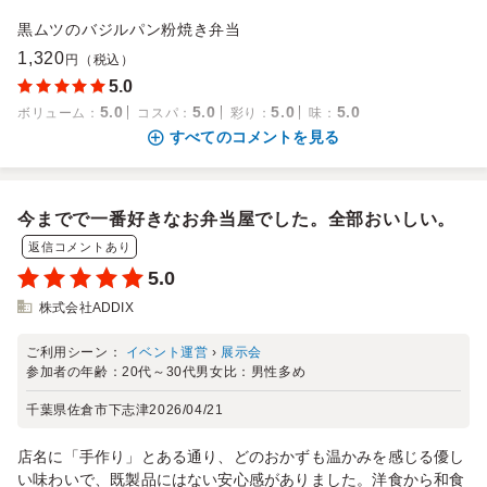
黒ムツのバジルパン粉焼き弁当
1,320
円（税込）
5.0
5.0
5.0
5.0
5.0
ボリューム
：
コスパ
：
彩り
：
味
：
すべてのコメントを見る
今までで一番好きなお弁当屋でした。全部おいしい。
返信コメントあり
5.0
株式会社ADDIX
ご利用シーン：
イベント運営
›
展示会
参加者の年齢：
20代～30代
男女比：
男性多め
千葉県佐倉市下志津
2026/04/21
店名に「手作り」とある通り、どのおかずも温かみを感じる優し
い味わいで、既製品にはない安心感がありました。洋食から和食