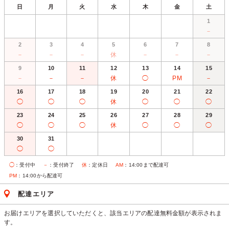
日
月
火
水
木
金
土
1
－
2
3
4
5
6
7
8
－
－
－
休
－
－
－
9
10
11
12
13
14
15
－
－
－
休
◯
PM
－
16
17
18
19
20
21
22
◯
◯
◯
休
◯
◯
◯
23
24
25
26
27
28
29
◯
◯
◯
休
◯
◯
◯
30
31
◯
◯
◯
：受付中
－
：受付終了
休
：定休日
AM
：14:00まで配達可
PM
：14:00から配達可
配達エリア
お届けエリアを選択していただくと、該当エリアの配達無料金額が表示されま
す。