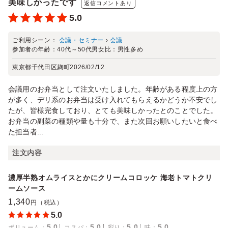
美味しかったです
返信コメントあり
5.0
ご利用シーン：
会議・セミナー
›
会議
参加者の年齢：
40代～50代
男女比：
男性多め
東京都千代田区麹町
2026/02/12
会議用のお弁当として注文いたしました。年齢がある程度上の方
が多く、デリ系のお弁当は受け入れてもらえるかどうか不安でし
たが、皆様完食しており、とても美味しかったとのことでした。
お弁当の副菜の種類や量も十分で、また次回お願いしたいと食べ
た担当者...
注文内容
濃厚半熟オムライスとかにクリームコロッケ 海老トマトクリ
ームソース
1,340
円（税込）
5.0
5.0
5.0
5.0
5.0
ボリューム
：
コスパ
：
彩り
：
味
：