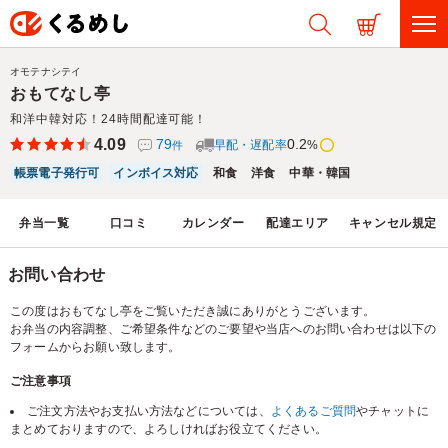
オモテナシテイ
おもてなし亭
和洋中韓対応！24時間配達可能！
4.09
79
0.2
早配・遅配率
%
件
帳票電子発行可
インボイス対応
和食
洋食
中華・韓国
弁当一覧
口コミ
カレンダー
配達エリア
キャンセル規定
お問い合わせ
この度はおもてなし亭をご覧いただき誠にありがとうございます。
お弁当の内容調整、ご希望条件などのご要望や当店へのお問い合わせは以下の
フォームからお願い致します。
ご注意事項
ご注文方法やお支払い方法などについては、
よくあるご質問
やチャットに
まとめておりますので、よろしければお役立てください。