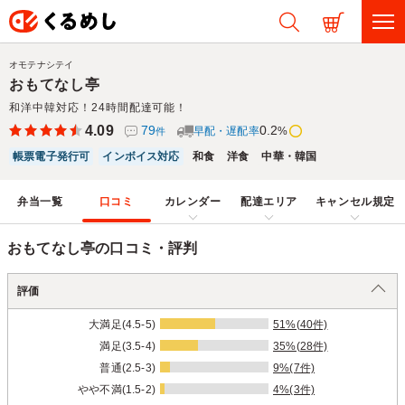
オモテナシテイ
おもてなし亭
和洋中韓対応！24時間配達可能！
4.09
79
0.2
早配・遅配率
%
件
帳票電子発行可
インボイス対応
和食
洋食
中華・韓国
弁当一覧
口コミ
カレンダー
配達エリア
キャンセル規定
おもてなし亭の口コミ・評判
評価
大満足(4.5-5)
51%(40件)
満足(3.5-4)
35%(28件)
普通(2.5-3)
9%(7件)
やや不満(1.5-2)
4%(3件)