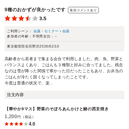
9種のおかずが良かったです
返信コメントあり
3.5
ご利用シーン：
会議・セミナー
›
会議
参加者の年齢：
不明
男女比：
－
東京都世田谷区野沢
2026/02/10
高齢者から若者まで集まる会合で利用しました。肉、魚、野菜と
バランスよくあり、ごはんも３種類と好みに合ってました。残念
なのは雪が降った関係で寒かった日だったこともあり、お弁当の
ごはんが冷たく固くなってしまったことです。
今度は普通の状況で、楽...
注文内容
【華やか9マス】野菜のそぼろあんかけと鰆の西京焼き
1,200
円（税込）
4.0