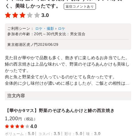
く、美味しかったです。
返信コメントあり
3.0
ご利用シーン：
ロケ・撮影
›
ロケ
参加者の年齢：
20代～30代
男女比：
男女混合
東京都港区虎ノ門
2026/06/29
見た目が華やかで品数も多く、飽きずに楽しめるお弁当でした。
鰆の西京焼きは上品な味わいで、野菜のそぼろあんかけも美味し
かったです。
肉と魚と野菜全てが入っているのがとても良かったです。
全体的に少し味付けが濃いめに感じましたが、ご飯との相性は...
注文内容
【華やか9マス】野菜のそぼろあんかけと鰆の西京焼き
1,200
円（税込）
4.0
5.0
3.5
5.0
3.0
ボリューム
：
コスパ
：
彩り
：
味
：