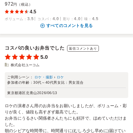
972
円（税込）
4.5
3.5
4.0
4.0
4.5
ボリューム
：
コスパ
：
彩り
：
味
：
すべてのコメントを見る
コスパの良いお弁当でした
返信コメントあり
5.0
株式会社ユーコム
ご利用シーン：
ロケ・撮影
›
ロケ
参加者の年齢：
30代～40代
男女比：
男女混合
東京都港区北青山
2026/06/13
ロケの演者さん用のお弁当をお願いしましたが、ボリューム・彩
りが良く、値段も高すぎず最高でした。
お弁当にうるさい関係者さんたちにも好評で、ほめていただけま
した。
朝のシビアな時間帯に、時間通りに(むしろ少し早めに)届けてい