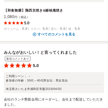
【和食御膳】鶏西京焼き&鰆柚庵焼き
1,080
円（税込）
5.0
5.0
5.0
5.0
5.0
ボリューム
：
コスパ
：
彩り
：
味
：
すべてのコメントを見る
みんながおいしい！と言ってくれました
返信コメントあり
5.0
ご利用シーン：
－
参加者の年齢：
30代～40代
男女比：
男女混合
埼玉県さいたま市浦和区常盤
2026/04/03
会社のランチ懇親会用にオーダーし、会社まで配送していただき
ました。