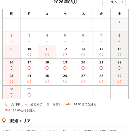
2026年08月
次へ
日
月
火
水
木
金
土
1
－
2
3
4
5
6
7
8
－
－
－
－
－
－
－
9
10
11
12
13
14
15
－
◯
◯
◯
◯
◯
◯
16
17
18
19
20
21
22
◯
◯
◯
◯
◯
◯
◯
23
24
25
26
27
28
29
◯
◯
◯
◯
◯
◯
◯
30
31
◯
◯
◯
：受付中
－
：受付終了
休
：定休日
AM
：14:00まで配達可
PM
：14:00から配達可
配達エリア