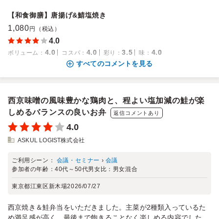
【和食御膳】唐揚げ&鯖塩焼き
1,080
円（税込）
4.0
4.0
4.0
3.5
4.0
ボリューム
：
コスパ
：
彩り
：
味
：
すべてのコメントを見る
西京味噌の風味豊かな鶏肉と、程よい塩加減の鮭が楽
しめるバランスの良いお弁
返信コメントあり
4.0
ASKUL LOGIST株式会社
ご利用シーン：
会議・セミナー
›
会議
参加者の年齢：
40代～50代
男女比：
男女混合
東京都江東区新木場
2026/07/27
西京焼き＆鮭弁当をいただきました。主菜が2種類入っているた
め満足感が高く、最後まで飽きることなく楽しめる内容でした。