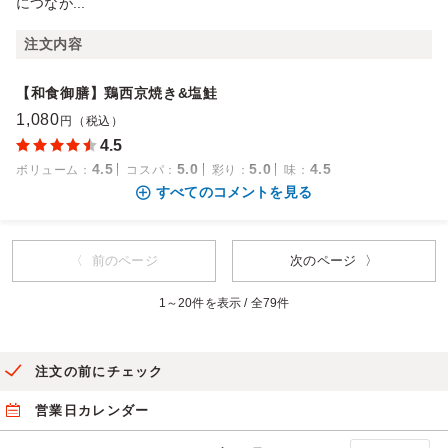
につなが...
注文内容
【和食御膳】鶏西京焼き&塩鮭
1,080
円（税込）
4.5
4.5
5.0
5.0
4.5
ボリューム
：
コスパ
：
彩り
：
味
：
すべてのコメントを見る
〈 前のページ
次のページ 〉
1～20件を表示 / 全79件
注文の前にチェック
営業日カレンダー