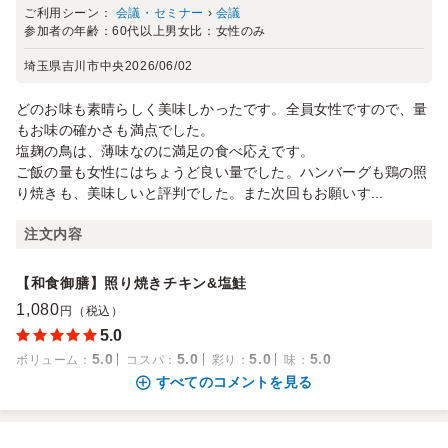
ご利用シーン：
会議・セミナー
›
会議
参加者の年齢：
60代以上
男女比：
女性のみ
埼玉県吉川市中央
2026/06/02
どのお味も素晴らしく美味しかったです。全員女性ですので、量
もお味の確かさも満点でした。
塩麹の鳥は、薄味なのに満足の食べ応えです。
ご飯の量も女性にはちょうど良い量でした。ハンバーグも鶏の照
り焼きも、美味しいと評判でした。また次回もお願いす...
注文内容
【和食御膳】照り焼きチキン&塩鮭
1,080
円（税込）
5.0
5.0
5.0
5.0
5.0
ボリューム
：
コスパ
：
彩り
：
味
：
すべてのコメントを見る