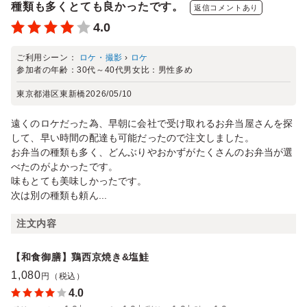
種類も多くとても良かったです。
返信コメントあり
4.0
ご利用シーン：
ロケ・撮影
›
ロケ
参加者の年齢：
30代～40代
男女比：
男性多め
東京都港区東新橋
2026/05/10
遠くのロケだった為、早朝に会社で受け取れるお弁当屋さんを探
して、早い時間の配達も可能だったので注文しました。
お弁当の種類も多く、どんぶりやおかずがたくさんのお弁当が選
べたのがよかったです。
味もとても美味しかったです。
次は別の種類も頼ん...
注文内容
【和食御膳】鶏西京焼き&塩鮭
1,080
円（税込）
4.0