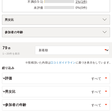
不満(0.5-1)
1%(1件)
未評価
0%(0件)
男女比
参加者の年齢
79
件
1～
20
件を表示
※投稿頂いた内容は
口コミガイドライン
に基づき表示をしています。
絞り込み
評価
男女比
参加者の年齢