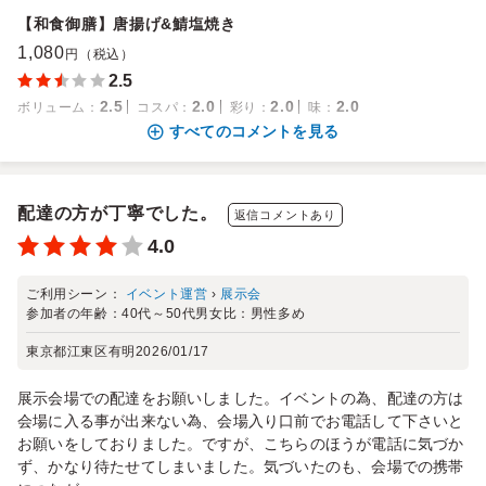
【和食御膳】唐揚げ&鯖塩焼き
1,080
円（税込）
2.5
2.5
2.0
2.0
2.0
ボリューム
：
コスパ
：
彩り
：
味
：
すべてのコメントを見る
配達の方が丁寧でした。
返信コメントあり
4.0
ご利用シーン：
イベント運営
›
展示会
参加者の年齢：
40代～50代
男女比：
男性多め
東京都江東区有明
2026/01/17
展示会場での配達をお願いしました。イベントの為、配達の方は
会場に入る事が出来ない為、会場入り口前でお電話して下さいと
お願いをしておりました。ですが、こちらのほうが電話に気づか
ず、かなり待たせてしまいました。気づいたのも、会場での携帯