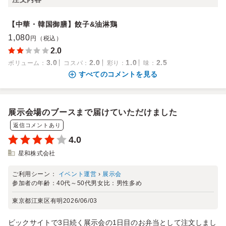
【中華・韓国御膳】餃子&油淋鶏
1,080
円（税込）
2.0
3.0
2.0
1.0
2.5
ボリューム
：
コスパ
：
彩り
：
味
：
すべてのコメントを見る
展示会場のブースまで届けていただけました
返信コメントあり
4.0
星和株式会社
ご利用シーン：
イベント運営
›
展示会
参加者の年齢：
40代～50代
男女比：
男性多め
東京都江東区有明
2026/06/03
ビックサイトで3日続く展示会の1日目のお弁当として注文しまし