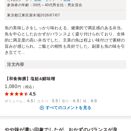
参加者の年齢：
30代～40代
男女比：
男女混合
東京都江東区新木場
2026/07/07
魚の美味しさをしっかり味わえる、健康的で満足感のある弁当。
魚を中心としたおかずがバランスよく盛り付けられており、全体
的に満足度の高い弁当でした。主菜の魚は程よい味付けで素材の
旨みが感じられ、ご飯との相性も良好でした。副菜も魚の味を引
き立てて...
注文内容
【和食御膳】塩鮭&鯖味噌
1,080
円（税込）
4.5
4.5
3.5
4.5
4.0
ボリューム
：
コスパ
：
彩り
：
味
：
すべてのコメントを見る
やや味が濃い印象でしたが、おかずのバランスが良