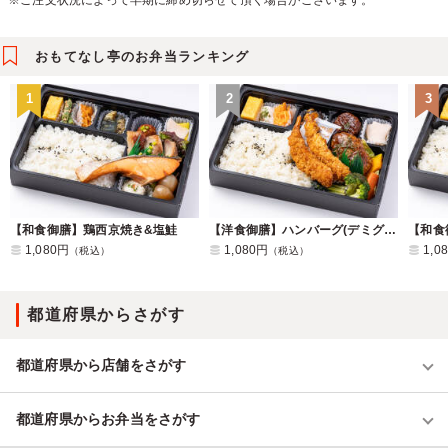
※ご注文状況によって早期に締め切らせて頂く場合がございます。
おもてなし亭のお弁当ランキング
1
2
3
【和食御膳】鶏西京焼き&塩鮭
【洋食御膳】ハンバーグ(デミグラスソース)&海老フライ
1,080円
1,080円
1,0
（税込）
（税込）
都道府県からさがす
都道府県から店舗をさがす
都道府県からお弁当をさがす