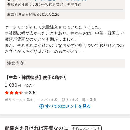
参加者の年齢：
30代～40代
男女比：
男性多め
東京都世田谷区船橋
2026/02/26
ケータリングとして大量注文させていただきました。
年齢層の幅が広かったこともあり、魚からお肉、中華・韓国まで
種類が豊富なのがとても助かりました。
また、それぞれに小鉢のようなおかずが多くついておりひとつの
お弁当から色々な味が楽しめるのがとて...
注文内容
【中華・韓国御膳】餃子&鶏チリ
1,080
円（税込）
3.5
3.5
5.0
5.0
3.5
ボリューム
：
コスパ
：
彩り
：
味
：
すべてのコメントを見る
配達さえ良ければ完璧なのに
返信コメントあり