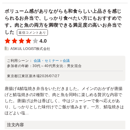
ボリューム感がありながらも和食らしい上品さを感じ
られるお弁当で、しっかり食べたい方にもおすすめで
す。肉と魚の両方を満喫できる満足度の高いお弁当で
した
返信コメントあり
4.0
ASKUL LOGIST株式会社
ご利用シーン：
会議・セミナー
›
会議
参加者の年齢：
30代～40代
男女比：
男女混合
東京都江東区新木場
2026/07/27
唐揚げ&鯖塩焼き弁当をいただきました。メインのおかずが唐揚
げと鯖塩焼きの2種類で、肉と魚を同時に楽しめる贅沢な内容で
した。唐揚げは外は香ばしく、中はジューシーで食べ応えがあ
り、しっかりとした味付けでご飯が進みます。一方、鯖塩焼きは
ほどよい塩...
注文内容