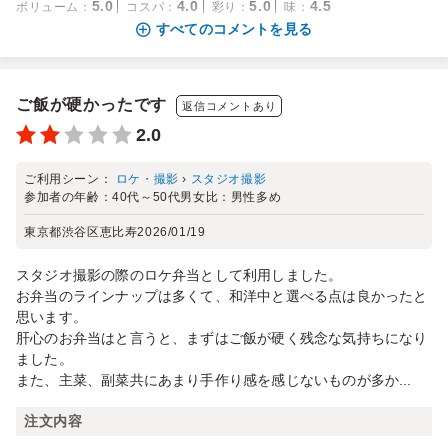
5.0
4.0
5.0
4.5
ボリューム
：
コスパ
：
彩り
：
味
：
すべてのコメントを見る
ご飯が硬かったです
返信コメントあり
2.0
ご利用シーン：
ロケ・撮影
›
スタジオ撮影
参加者の年齢：
40代～50代
男女比：
男性多め
東京都渋谷区恵比寿
2026/01/19
スタジオ撮影の際のロケ弁当として利用しました。
お弁当のラインナップは多くて、和洋中と選べる点は良かったと
思います。
肝心のお弁当はと言うと、まずはご飯が硬く残念な気持ちになり
ました。
また、主菜、副菜共にあまり手作り感を感じないものが多か...
注文内容