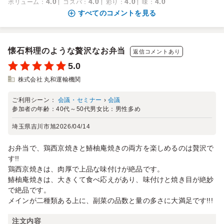
4.0
4.0
4.0
4.0
ボリューム
：
コスパ
：
彩り
：
味
：
すべてのコメントを見る
懐石料理のような贅沢なお弁当
返信コメントあり
5.0
株式会社 丸和運輸機関
ご利用シーン：
会議・セミナー
›
会議
参加者の年齢：
40代～50代
男女比：
男性多め
埼玉県吉川市旭
2026/04/14
お弁当で、鶏西京焼きと鰆柚庵焼きの両方を楽しめるのは贅沢で
す!!
鶏西京焼きは、肉厚で上品な味付けが絶品です。
鰆柚庵焼きは、大きくて食べ応えがあり、味付けと焼き目が絶妙
で絶品です。
メインが二種類ある上に、副菜の品数と量の多さに大満足です!!!
注文内容