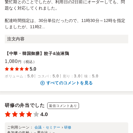
繁忙期とのことでしたが、利用日の2日前にオーダーしても、問
題なく対応してくれました。
配達時間指定は、30分単位だったので、11時30分～12時を指定
しましたが、11時2...
注文内容
【中華・韓国御膳】餃子&油淋鶏
1,080
円（税込）
5.0
5.0
5.0
3.0
5.0
ボリューム
：
コスパ
：
彩り
：
味
：
すべてのコメントを見る
研修の弁当でした
返信コメントあり
4.0
ご利用シーン：
会議・セミナー
›
研修
参加者の年齢：
－
男女比：
－