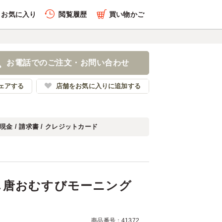
お気に入り
閲覧履歴
買い物かご
履歴を全件削除する
め だし唐おむすびモーニ
お電話でのご注文・お問い合わせ
むころ
ェアする
店舗をお気に入りに追加する
現金 / 請求書 / クレジットカード
履歴を見る
し唐おむすびモーニング
商品番号：41372