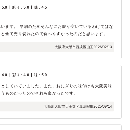
：
5.0
彩り
：
5.0
味
：
4.5
います。 早朝のためそんなにお腹が空いているわけではな
りと全て売り切れたので食べやすかったのだと思います。
大阪府大阪市西成区山王
2026/02/13
：
4.0
彩り
：
4.0
味
：
5.0
りとしていていました。また、おにぎりの味付けも大変美味
合うものだったのでそれも良かったです。
大阪府大阪市天王寺区真法院町
2025/09/14