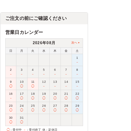
ご注文の前にご確認ください
営業日カレンダー
2026年08月
次へ
日
月
火
水
木
金
土
1
－
2
3
4
5
6
7
8
－
－
－
－
－
－
－
9
10
11
12
13
14
15
◯
◯
◯
－
－
－
－
16
17
18
19
20
21
22
－
◯
◯
◯
◯
◯
◯
23
24
25
26
27
28
29
◯
◯
◯
◯
◯
◯
◯
30
31
◯
◯
◯
：受付中
－
：受付終了
休
：定休日