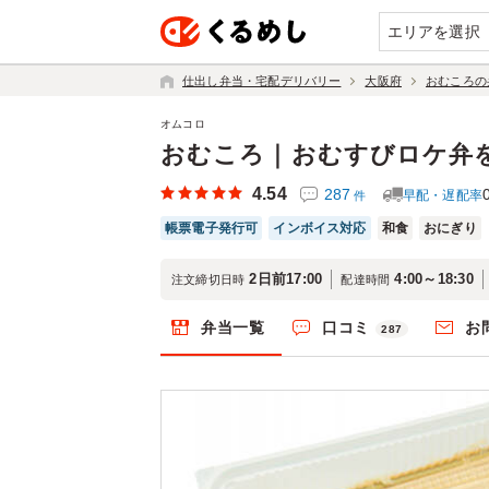
エリアを選択
仕出し弁当・宅配デリバリー
大阪府
おむころの
オムコロ
おむころ｜おむすびロケ弁
4.54
287
早配・遅配率
件
帳票電子発行可
インボイス対応
和食
おにぎり
2日前17:00
4:00～18:30
注文締切日時
配達時間
弁当一覧
口コミ
お
287