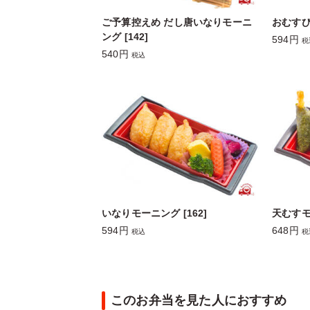
ご予算控えめ だし唐いなりモーニ
おむすび
ング [142]
594円
税
540円
税込
いなりモーニング [162]
天むすモー
594円
648円
税込
税
このお弁当を見た人におすすめ