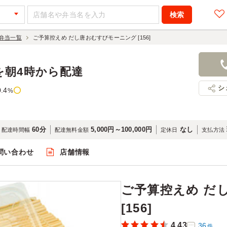
弁当一覧
ご予算控えめ だし唐おむすびモーニング [156]
ご予算控え
ング [156]
を朝4時から配達
540円
店舗名：お
シ
0.4
%
60分
5,000円～100,000円
なし
配達時間幅
配達無料金額
定休日
支払方法
問い合わせ
店舗情報
閲覧
ご予算控えめ だ
[156]
4.43
36
件