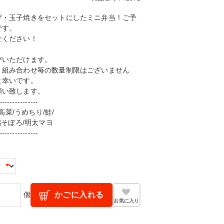
げ・玉子焼きをセットにしたミニ弁当！ご予
です。
せください！
びいただけます。
。組み合わせ毎の数量制限はございません
と幸いです。
願い致します。
---------------
高菜/うめちり/鮭/
鶏そぼろ/明太マヨ
---------------
個
かごに入れる
お気に入り