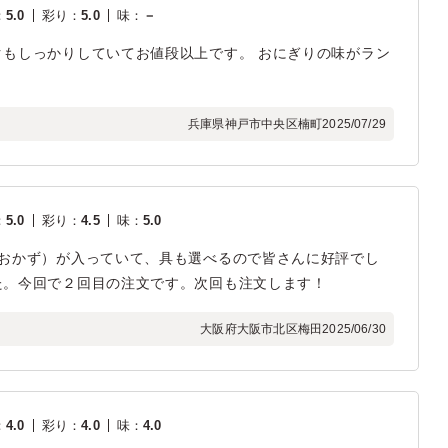
：
5.0
彩り
：
5.0
味
：
－
もしっかりしていてお値段以上です。 おにぎりの味がラン
兵庫県神戸市中央区楠町
2025/07/29
：
5.0
彩り
：
4.5
味
：
5.0
いおかず）が入っていて、具も選べるので皆さんに好評でし
た。今回で２回目の注文です。次回も注文します！
大阪府大阪市北区梅田
2025/06/30
：
4.0
彩り
：
4.0
味
：
4.0