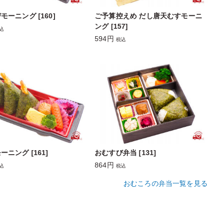
モーニング [160]
ご予算控えめ だし唐天むすモーニ
ング [157]
込
594円
税込
ニング [161]
おむすび弁当 [131]
864円
込
税込
おむころの弁当一覧を見る