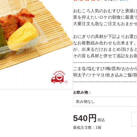
おむころ人気のおむすびと唐揚
算を抑えたいロケの朝食に最適
大量注文も急なご注文もおまか
おにぎりの具材が下記よりお選
なお複数組み合わせも出来ます
が、出来るだけおまとめ頂ける
その旨も具材と併せて追記をお
----------------------------------------
ごま塩/塩むすび/梅/昆布/おかか/
明太子/ツナマヨ/炊き込みご飯/
----------------------------------------
お飲み物：
540円
税込
最低注文数：1個