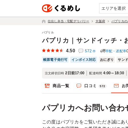
エリアを選択
仕出し弁当・宅配デリバリー
大阪府
パプリカの
パプリカ
パプリカ｜サンドイッチ・
4.50
572
早配・遅配率
件
帳票電子発行可
インボイス対応
おにぎり
サン
2日前17:00
4:00～18:30
注文締切日時
配達時間
商品一覧
口コミ
お
572
パプリカへお問い合わ
この度はパプリカをご覧いただき誠にあ