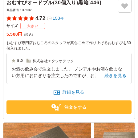
おむすびオードブル(30個入り)黒箱[446]
商品番号：
37832
4.72
153
件
サイズ
大きい
5,500円
（税込）
おむすび専門店おむころのスタッフが真心こめて作り上げるおむすびを30
個入れました。
5.0
株式会社エクシオテック
お酒の飲み会で注文しました。 ノンアルやお酒を飲まな
い方用におにぎりを注文したのですが、お酒を飲む方にも
続きを見る
好評ですぐに無くなりました。
詳細を見る
大阪府大阪市中央区内本町
2026/07/30
注文をする