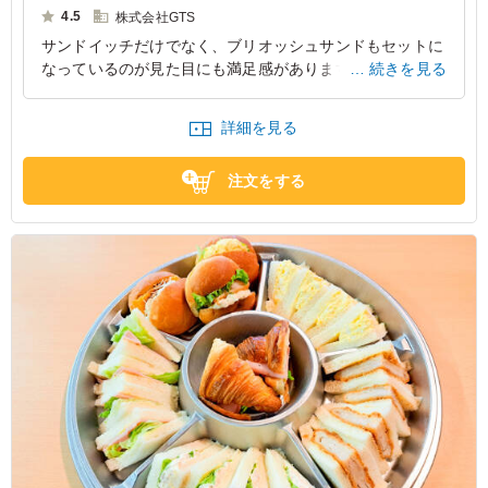
ふわふわ食パンで作っています。
4.5
株式会社GTS
サンドイッチだけでなく、ブリオッシュサンドもセットに
なっているのが見た目にも満足感があります。ブリオッシ
続きを見る
ュは総菜系が入る事によりボリュームも増してとてもいい
商品だと思います。
詳細を見る
大阪府大阪市中央区南船場
2026/02/27
注文をする