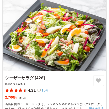
シーザーサラダ [428]
商品番号：
12876
4.31
13
件
2,700円
（税込）
当店自慢のシーザーサラダは、シャキシャキのキャベツとレタスに、クリ
ーミーなドレッシングが絶妙に絡みます。タマゴやミニトマト、ブロッコ
続きを見る