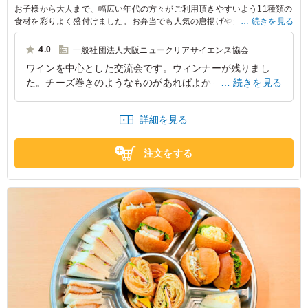
お子様から大人まで、幅広い年代の方々がご利用頂きやすいよう11種類の
食材を彩りよく盛付けました。お弁当でも人気の唐揚げやカニ爪クリーミ
続きを見る
ーフライ、スイーツ替わりのさつまいもレモン煮、お子様に人気のハンバ
ーグやウインナーなどをお薦め食材がぎっしり詰まったオードブルです。
4.0
一般社団法人大阪ニュークリアサイエンス協会
ワインを中心とした交流会です。ウィンナーが残りまし
※大サイズは8～10名様用です。
た。チーズ巻きのようなものがあればよかったかなと思い
続きを見る
ます。他のものは美味しかったです。
詳細を見る
大阪府大阪市中央区南船場
2026/06/04
注文をする