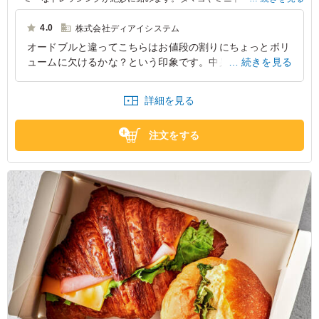
リーが彩りを添え、ビジュアルも楽しめる一品。パーティーオードブルの
1品としてご利用ください。
4.0
株式会社ディアイシステム
オードブルと違ってこちらはお値段の割りにちょっとボリ
※4～5人前となります。
ュームに欠けるかな？という印象です。中身もシーザーサ
続きを見る
ラダというわりにコンビニの安いカットサラダみたいな内
容でした。次はサラダは頼まないかもです。
詳細を見る
大阪府大阪市北区中之島
2023/12/21
注文をする