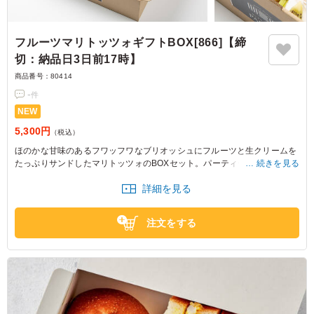
フルーツマリトッツォギフトBOX[866]【締
切：納品日3日前17時】
商品番号：
80414
-
件
NEW
5,300円
（税込）
ほのかな甘味のあるフワッフワなブリオッシュにフルーツと生クリームを
たっぷりサンドしたマリトッツォのBOXセット。パーティーシーンなどの
続きを見る
オードブルに花を添えるデザートにおすすめの一品です。
詳細を見る
※フルーツの種類は季節によって告知なく変更することがございます。
※約8人前です。
注文をする