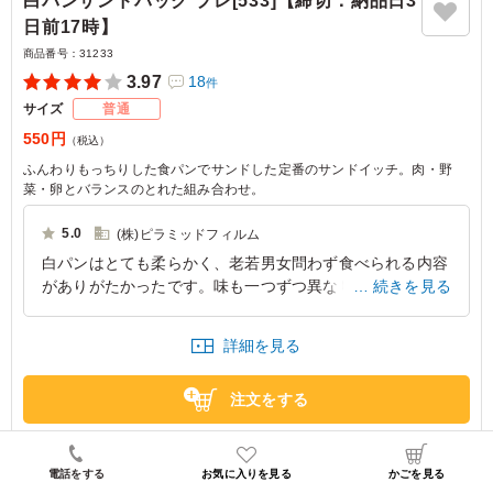
白パンサンドパック プレ[533]【締切：納品日3
日前17時】
商品番号：
31233
3.97
18
件
サイズ
普通
550円
（税込）
ふんわりもっちりした食パンでサンドした定番のサンドイッチ。肉・野
菜・卵とバランスのとれた組み合わせ。
5.0
(株)ピラミッドフィルム
白パンはとても柔らかく、老若男女問わず食べられる内容
がありがたかったです。味も一つずつ異なり、バリエーシ
続きを見る
ョン豊かで楽しめました。ぜひまた注文したいと感じた商
品でした。
詳細を見る
大阪府大阪市浪速区恵美須西
2024/06/27
注文をする
電話をする
お気に入りを見る
かごを見る