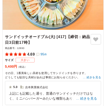
サンドイッチオードブル(大) [417]【締切：納品
日3日前17時】
商品番号：
12893
4.69
95
件
サイズ
大きい
5,400円
（税込）
その日、1番美味しい具材を使用してサンドイッチを作ります。
どうしても駄目な具材があれば事前にお知らせください。
続きを見る
目安ボリューム：約7～8人前
5.0
吉本興業株式会社
上記にも記載した通り、普通のサンドイッチだけではな
く、ミニハンバーガーみたいな種類もあり、豪華に感じま
続きを見る
した。 カツサンドもはいっていたので、満足感もあった