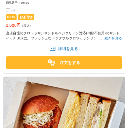
商品番号：
80408
-
件
NEW
お茶付き
1,620円
（税込）
当店自慢のクロワッサンサンドをベジタリアン対応(肉類不使用)のサンド
イッチBOXに。フレッシュなベジタブルクロワッサンサンドにパスタやフ
続きを見る
ルーツなどこだわりの副菜を添えた、朝食や昼食におすすめの一品です。
詳細を見る
注文をする