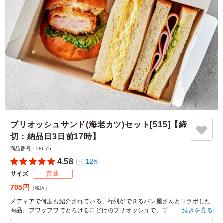
ブリオッシュサンド(海老カツ)セット[515]【締
切：納品日3日前17時】
商品番号：
58675
4.58
12
件
サイズ
普通
705円
（税込）
メディアで何度も紹介されている、行列ができるパン屋さんとコラボした
商品。フワッフワでとろける口どけのブリオッシュで、プリプリの肉厚エ
続きを見る
ビカツをサンドしたブリオッシュサンド。食パンサンドは毎朝焼きたての