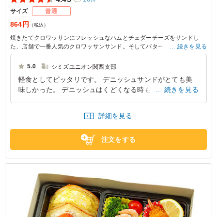
サイズ
普通
864円
（税込）
焼きたてクロワッサンにフレッシュなハムとチェダーチーズをサンドし
た、店舗で一番人気のクロワッサンサンド。そしてバターの風味豊かなサ
続きを見る
クサクのデニッシュパンには肉厚でジューシーなポークカツ、旨味とコク
が絶妙に合わさったツナマヨをサンドしました。ボリューム満点な組み合
5.0
シミズユニオン関西支部
わせが喜ばれています。
軽食としてピッタリです。 デニッシュサンドがとても美
味しかった。 デニッシュはくどくなる時もあるのです
続きを見る
が、とっても軽い感じなのがよかった。 クロワッサンサ
ンドも勿論美味しかったですが。 彩りも綺麗でした。
詳細を見る
大阪府大阪市中央区本町
2026/06/16
注文をする