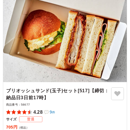
ブリオッシュサンド(玉子)セット[517]【締切：
納品日3日前17時】
商品番号：
58677
4.28
9
件
サイズ
普通
705円
（税込）