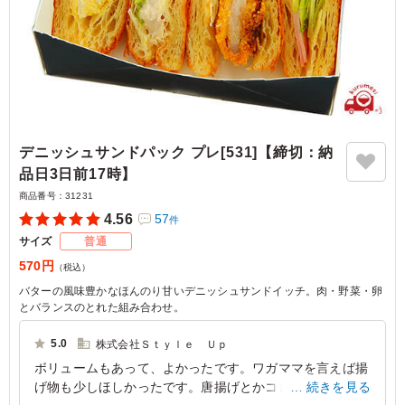
デニッシュサンドパック プレ[531]【締切：納
品日3日前17時】
商品番号：
31231
4.56
57
件
サイズ
普通
570円
（税込）
バターの風味豊かなほんのり甘いデニッシュサンドイッチ。肉・野菜・卵
とバランスのとれた組み合わせ。
5.0
株式会社Ｓｔｙｌｅ Ｕｐ
ボリュームもあって、よかったです。ワガママを言えば揚
げ物も少しほしかったです。唐揚げとかコロッケなどあれ
続きを見る