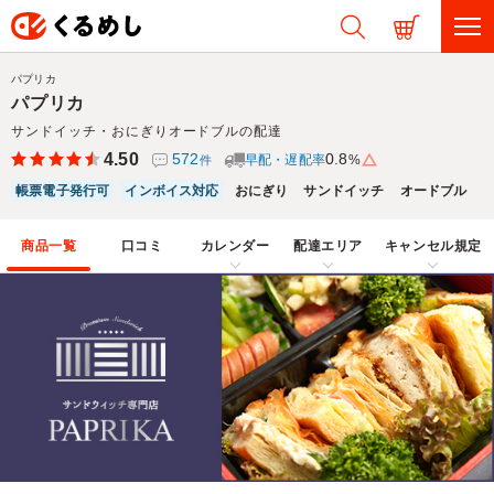
パプリカ
パプリカ
サンドイッチ・おにぎりオードブルの配達
4.50
572
0.8
早配・遅配率
%
件
帳票電子発行可
インボイス対応
おにぎり
サンドイッチ
オードブル
商品一覧
口コミ
カレンダー
配達エリア
キャンセル規定