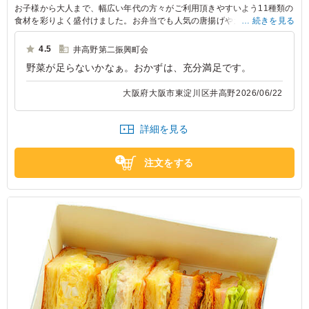
お子様から大人まで、幅広い年代の方々がご利用頂きやすいよう11種類の
食材を彩りよく盛付けました。お弁当でも人気の唐揚げやカニ爪クリーミ
続きを見る
ーフライ、スイーツ替わりのさつまいもレモン煮、お子様に人気のハンバ
ーグやウインナーなどをお薦め食材がぎっしり詰まったオードブルです。
4.5
井高野第二振興町会
野菜が足らないかなぁ。おかずは、充分満足です。
※中サイズは5～6名様用です。
大阪府大阪市東淀川区井高野
2026/06/22
詳細を見る
注文をする