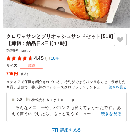
クロワッサンとブリオッシュサンドセット[519]
【締切：納品日3日前17時】
商品番号：
58679
4.45
10
件
サイズ
普通
705円
（税込）
メディアで何度も紹介されている、行列ができるパン屋さんとコラボした
商品。店舗で一番人気のハムチーズクロワッサンサンドと、フワッフワで
続きを見る
とろける口どけのブリオッシュで、フレッシュな玉子をサンドしたブリオ
ッシュサンドのセット。クロワッサンもブリオッシュも毎朝焼きたてのも
5.0
株式会社Ｓｔｙｌｅ Ｕｐ
ので作っています。
いろんなメニューや、バランスも良くてよかったです。あ
えて言うのでしたら、もっと違うメニューを増やしてほし
続きを見る
いのと、簡単なサブメニュー的な物も欲しいです。フライ
ドポテトなど
詳細を見る