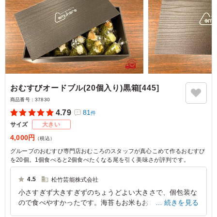
おむすびオードブル(20個入り)黒箱[445]
商品番号：
37830
4.79
81
件
サイズ
大きい
4,000円
（税込）
グループのおむすび専門店おむころのスタッフが真心こめて作るおむすび
を20個。1個食べると2個食べたくなる尾を引く美味さが評判です。
4.5
松竹芸能株式会社
小さすぎず大きすぎずのちょうどよい大きさで、個包装な
ので食べやすかったです。海苔もお米もおいしかったで
続きを見る
す。海苔が巻かれた状態なので、しっとりしてめっちゃお