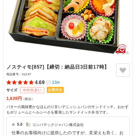
ノスティモ[857]【締切：納品日3日前17時】
商品番号：
31237
4.69
13
件
お茶付き
サイズ
やや大きい
1,620円
（税込）
バターの風味豊かなほんのり甘いデニッシュパンのサンドイッチ。おかず
もボリュームとヘルシーさを重視したサンドイッチ弁当です。
5.0
コンバテックジャパン株式会社
仕事のお客様向けに提供したのですが、見栄えも良く、お