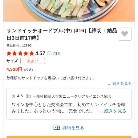
サンドイッチオードブル(中) [416]【締切：納品
日3日前17時】
商品番号：
12892
4.57
71
件
サイズ
大きい
4,320円
（税込）
数種類のサンドイッチを容器いっぱい盛り付けます。
続きを見る
目安ボリューム：約5～6人前
4.5
一般社団法人大阪ニュークリアサイエンス協会
ワインを中心とした交流会です。初めてサンドイッチを頼
みました。あっという間に、完食でした。美味しかったで
続きを見る
す。
詳細を見る
大阪府大阪市中央区南船場
2026/06/04