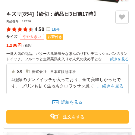
キズリ[854]【締切：納品日3日前17時】
商品番号：
31236
4.50
18
件
お茶付き
サイズ
やや大きい
1,296円
（税込）
一番人気の商品。バターの風味豊かなほんのり甘いデニッシュパンのサン
ドイッチ。フルーツと生野菜鶏肉入りが人気の決め手となっているサンド
続きを見る
イッチ弁当です。
5.0
株式会社 日本直販総本社
4種類のサンドイッチが入っており、全て美味しかったで
す。 プリンも甘く生地もクロワッサン風で飽きません。
続きを見る
お野菜がもう少しあれば満足という感じでした。 それ以
外は最高です。
詳細を見る
大阪府大阪市中央区今橋
2024/04/29
注文をする