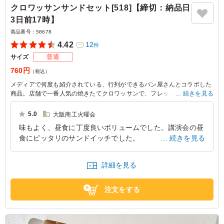
クロワッサンサンドセット[518]【締切：納品日
3日前17時】
商品番号：
58678
4.42
12
件
サイズ
普通
760円
（税込）
メディアで何度も紹介されている、行列ができるパン屋さんとコラボした
商品。店舗で一番人気の焼きたてクロワッサンで、フレッシュなハムとチ
続きを見る
ェダーチーズをサンドしたボリュームたっぷりのクロワッサンサンド。食
パンサンドは毎朝焼きたてのふわふわ食パンで作っています。
5.0
大阪商工火曜会
味もよく、昼食に丁度良いボリュームでした。講演会の昼
食にピッタリのサンドイッチでした。
続きを見る
大阪府大阪市中央区大手前
2025/03/05
詳細を見る
注文をする