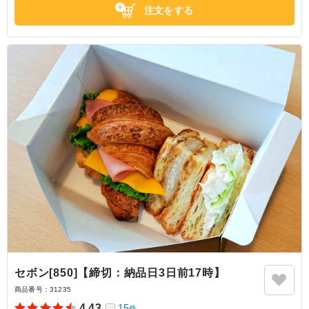
注文をする
セボン[850]【締切：納品日3日前17時】
商品番号：
31235
4.43
15
件