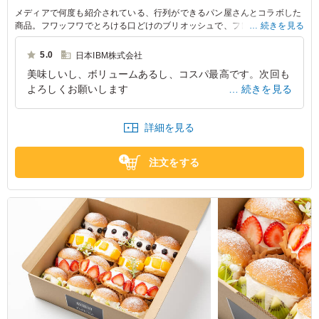
メディアで何度も紹介されている、行列ができるパン屋さんとコラボした
商品。フワッフワでとろける口どけのブリオッシュで、フレッシュな玉子
続きを見る
サラダをサンドしたブリオッシュサンド。食パンサンドは毎朝焼きたての
ふわふわ食パンで作っています。
5.0
日本IBM株式会社
美味しいし、ボリュームあるし、コスパ最高です。次回も
よろしくお願いします
続きを見る
大阪府大阪市北区中之島
2025/06/27
詳細を見る
注文をする