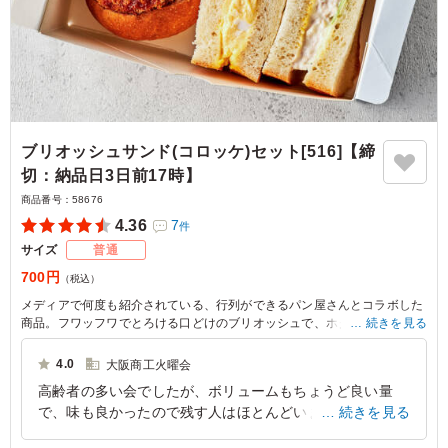
ブリオッシュサンド(コロッケ)セット[516]【締
切：納品日3日前17時】
商品番号：
58676
4.36
7
件
サイズ
普通
700円
（税込）
メディアで何度も紹介されている、行列ができるパン屋さんとコラボした
商品。フワッフワでとろける口どけのブリオッシュで、ホクホクコロッケ
続きを見る
をサンドしたブリオッシュサンド。食パンサンドは毎朝焼きたてのふわふ
わ食パンで作っています。パプリカおすすめの商品を是非お試しくださ
4.0
大阪商工火曜会
い。
高齢者の多い会でしたが、ボリュームもちょうど良い量
で、味も良かったので残す人はほとんどいませんでした。
続きを見る
会議等も予定どおりの時間におえることができ、良かった