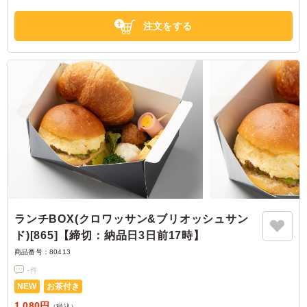
大阪府大阪市生野区中川西
2025/12/01
注文をする
ランチBOX(クロワッサン&ブリオッシュサン
ド)[865]【締切：納品日3日前17時】
商品番号：
80413
-
件
NEW
お茶付き
1,080円
（税込）