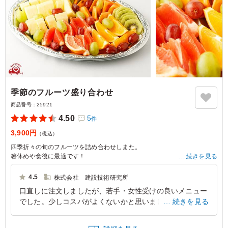
季節のフルーツ盛り合わせ
商品番号：
25921
4.50
5
件
3,900円
（税込）
四季折々の旬のフルーツを詰め合わせしまた。
箸休めや食後に最適です！
続きを見る
【目安ボリューム：5人前】
4.5
株式会社 建設技術研究所
口直しに注文しましたが、若手・女性受けの良いメニュー
でした。少しコスパがよくないかと思いましたが、食べ応
続きを見る
えもあり、見栄えもよく、良いセレクトであったと思いま
す。