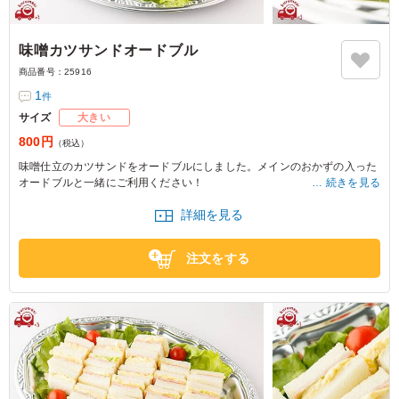
味噌カツサンドオードブル
商品番号：
25916
1
件
サイズ
大きい
800円
（税込）
味噌仕立のカツサンドをオードブルにしました。メインのおかずの入った
オードブルと一緒にご利用ください！
続きを見る
詳細を見る
※写真は5人前の盛りつけです。
※価格は1人前価格です。
注文をする