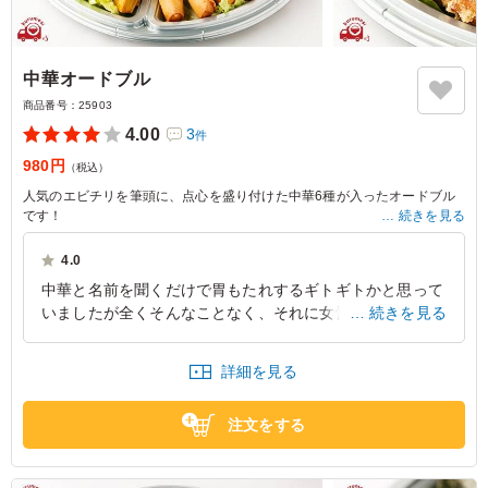
中華オードブル
商品番号：
25903
4.00
3
件
980円
（税込）
人気のエビチリを筆頭に、点心を盛り付けた中華6種が入ったオードブル
です！
続きを見る
※写真は5人前の盛りつけです。
4.0
※価格は1人前価格です。
中華と名前を聞くだけで胃もたれするギトギトかと思って
いましたが全くそんなことなく、それに女性の方の箸がよ
続きを見る
く動いているなと感じました。男女混合パーティでは主戦
力かもしれません！
詳細を見る
愛知県名古屋市中区栄
2023/02/27
注文をする