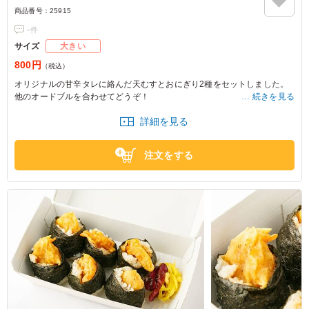
商品番号：
25915
-
件
サイズ
大きい
800円
（税込）
オリジナルの甘辛タレに絡んだ天むすとおにぎり2種をセットしました。
他のオードブルを合わせてどうぞ！
続きを見る
詳細を見る
※写真は5人前の盛りつけです。
※価格は1人前価格です。
注文をする