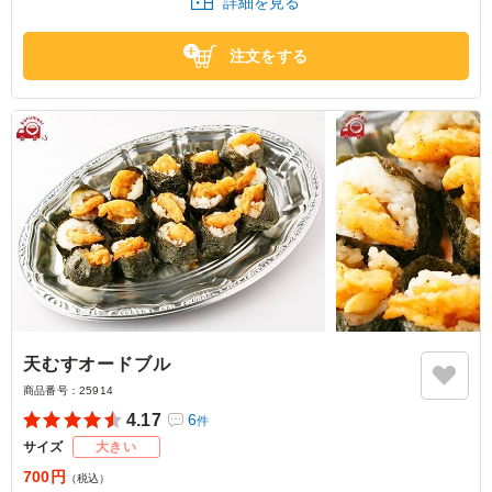
詳細を見る
愛知県名古屋市中区錦
2023/12/28
注文をする
天むすオードブル
商品番号：
25914
4.17
6
件
サイズ
大きい
700円
（税込）