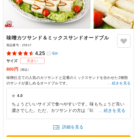
味噌カツサンド＆ミックスサンドオードブル
商品番号：
25917
4.25
6
件
サイズ
大きい
800円
（税込）
味噌仕立ての人気のカツサンドと定番のミックスサンドを合わせた2種類
のサンドが楽しめるオードブルです。
続きを見る
※写真は5人前の盛りつけです。
4.0
※価格は1人前価格です。
ちょうどいいサイズで食べやすいです。味もちょうど良い
濃さでした。ただ、カツサンドの方は「味噌カツ」なので
続きを見る
食べる人を選ぶ可能性もありますので、選択する際は注意
が必要です。
詳細を見る
愛知県名古屋市港区大江町
2026/03/13