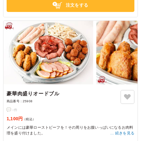
注文をする
豪華肉盛りオードブル
商品番号：
25908
-
件
1,100円
（税込）
メインには豪華ローストビーフを！その周りをお腹いっぱいになるお肉料
理を盛り付けました。
続きを見る