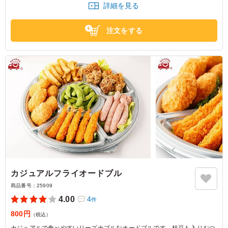
詳細を見る
※写真は5人前の盛りつけです。
※価格は1人前価格です。
注文をする
カジュアルフライオードブル
商品番号：
25909
4.00
4
件
800円
（税込）
カジュアルで食べやすいリーズナブルなオードブルです。枝豆も入りおつ