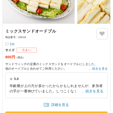
ミックスサンドオードブル
商品番号：
25918
1
件
サイズ
大きい
800円
（税込）
サンドウィッチの定番のミックスサンドをオードブルにしました。
他のオードブルと合わせてご利用ください。
続きを見る
※写真は5人前の盛りつけです。
5.0
※価格は1人前価格です。
年齢層が上の方が多かったからかもしれませんが、参加者
の手が一番伸びていました。しつこくなく食べやすかった
続きを見る
のが良かったのかもしれません。参加者に聞いてもあっさ
りめが好きな方が多かったためか、皆さん満足していまし
詳細を見る
た。