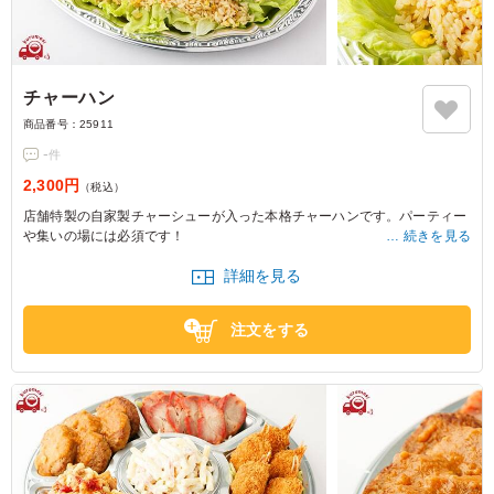
チャーハン
商品番号：
25911
-
件
2,300円
（税込）
店舗特製の自家製チャーシューが入った本格チャーハンです。パーティー
や集いの場には必須です！
続きを見る
詳細を見る
※写真は5人前の盛りつけです。
※1人前の分量：1～2杯
注文をする