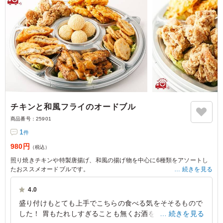
チキンと和風フライのオードブル
商品番号：
25901
1
件
980円
（税込）
照り焼きチキンや特製唐揚げ、和風の揚げ物を中心に6種類をアソートし
たおススメオードブルです。
続きを見る
※写真は5人前の盛りつけです。
4.0
※価格は1人前価格です。
盛り付けもとても上手でこちらの食べる気をそそるもので
※1人前の分量：各1個程度
した！ 胃もたれしすぎることも無くお酒を飲みつつの食
続きを見る