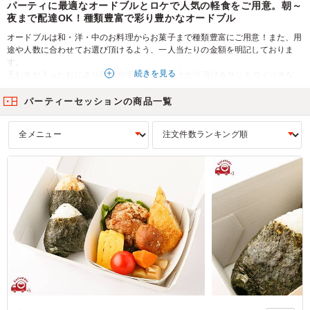
パーティに最適なオードブルとロケで人気の軽食をご用意。朝～
夜まで配達OK！種類豊富で彩り豊かなオードブル
オードブルは和・洋・中のお料理からお菓子まで種類豊富にご用意！また、用
途や人数に合わせてお選び頂けるよう、一人当たりの金額を明記しておりま
す。
続きを見る
天むすが入ったおにぎりBOXや手軽にお召し上がり頂けるサンドウィッチな
ど、オードブル以外の軽食も多数ご用意致しております。
パーティや行楽行事、ロケやイベントなど、あらゆるシーンでお食事の場を華
パーティーセッションの商品一覧
やかに彩る当店の料理を、是非ご利用下さい。