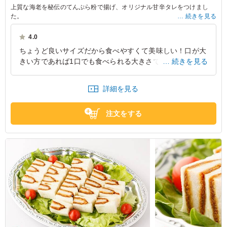
上質な海老を秘伝のてんぷら粉で揚げ、オリジナル甘辛タレをつけまし
た。
続きを見る
※写真は5人前(15個)の盛りつけです。
4.0
※価格は1人前価格です。
ちょうど良いサイズだから食べやすくて美味しい！口が大
きい方であれば1口でも食べられる大きさです。ただし、
続きを見る
付け合わせ等は無いので、彩りが欲しい方は最初のプレー
トから盛り付け直すなどの対応が必要です。
詳細を見る
愛知県名古屋市港区大江町
2026/03/13
注文をする