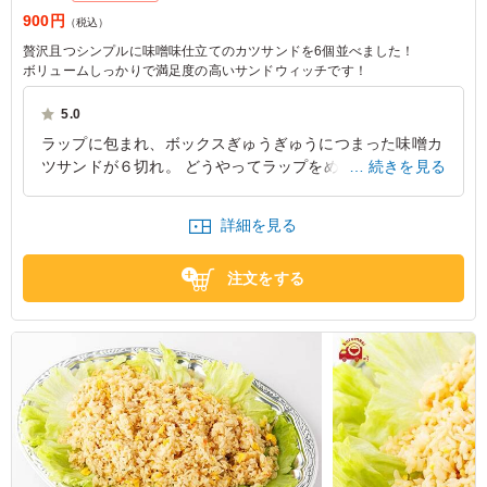
900円
（税込）
贅沢且つシンプルに味噌味仕立てのカツサンドを6個並べました！
ボリュームしっかりで満足度の高いサンドウィッチです！
5.0
ラップに包まれ、ボックスぎゅうぎゅうにつまった味噌カ
ツサンドが６切れ。 どうやってラップをめくったら良い
続きを見る
のか、最初わかりませんでした。 味噌カツは全くくどく
なく、とてもおいしいです。 女性１人で全部食べるの
詳細を見る
は、少しきついかも。
愛知県名古屋市昭和区山里町
2021/12/30
注文をする