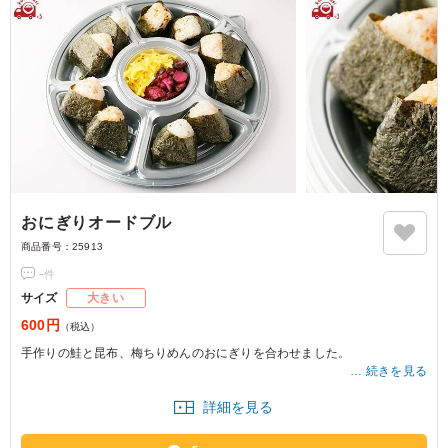
おにぎりオードブル
商品番号：
25913
-
件
サイズ
大きい
600円
（税込）
手作りの鮭と昆布、梅ちりめんのおにぎりを合わせました。
続きを見る
※写真は5人前の盛りつけです。
詳細を見る
※価格は1人前価格です。
※1人前の分量：おにぎり2個