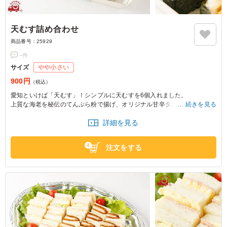
天むす詰め合わせ
商品番号：
25929
-
件
サイズ
やや小さい
900円
（税込）
愛知といけば「天むす」！シンプルに天むすを6個入れました。
上質な海老を秘伝のてんぷら粉で揚げ、オリジナル甘辛タレをつけており
続きを見る
ます。
詳細を見る
注文をする