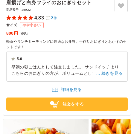
唐揚げと白身フライのおにぎりセット
商品番号：
25922
4.83
3
件
サイズ
やや小さい
800円
（税込）
軽食やランチミーティングに最適なお弁当。手作りおにぎりとおかずのセ
ットです！
5.0
早朝の朝ごはんとして注文しました。 サンドイッチより
こちらのおにぎりの方が、ボリュームとしてはお腹に残る
続きを見る
感じがあって満腹感がありました。 味は濃すぎないので
胃もたれせ、朝最初に食べるお食事としては最適です！
詳細を見る
おにぎりが個装されているのが嬉しい気遣いでした。あり
がとうございます！
注文をする
愛知県名古屋市中村区椿町
2022/11/26