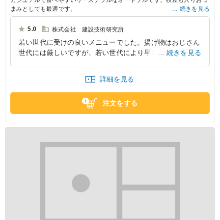
まみとしても最適です。
続きを見る
※写真は5人前の盛りつけです。
5.0
株式会社 建設技術研究所
※価格は1人前価格です。
若い世代に受けの良いメニューでした。揚げ物はおじさん
世代には厳しいですが、若い世代により早い時間に無くな
続きを見る
ってしまいました。食べ応えを期待するのであれば、選択
すべきメニューだと思います。
詳細を見る
愛知県名古屋市中区錦
2023/12/28
注文をする