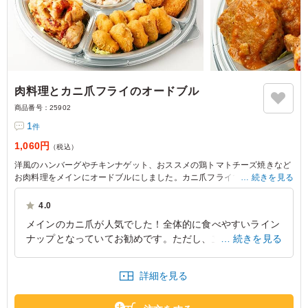
肉料理とカニ爪フライのオードブル
商品番号：
25902
1
件
1,060円
（税込）
洋風のハンバーグやチキンナゲット、おススメの鶏トマトチーズ焼きなど
お肉料理をメインにオードブルにしました。カニ爪フライでさらに豪華
続きを見る
に！！
4.0
※写真は5人前の盛りつけです。
メインのカニ爪が人気でした！全体的に食べやすいライン
※価格は1人前価格です。
ナップとなっていてお勧めです。ただし、立食形式でお出
続きを見る
※1人前の分量：各1個～2個程度
ししたところ、マカロニサラダがかなり残る結果に。取り
づらさが原因だったようです。
詳細を見る
愛知県名古屋市港区大江町
2026/03/13