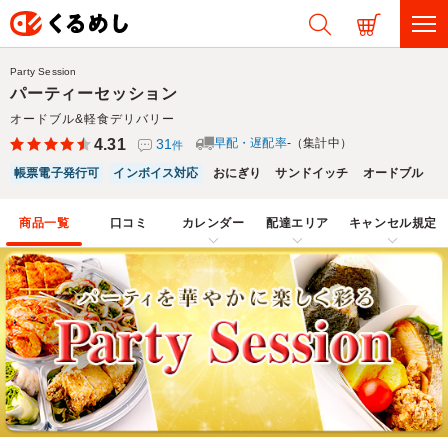
Party Session
パーティーセッション
オードブル&軽食デリバリー
4.31
31
早配・遅配率
-（集計中）
件
帳票電子発行可
インボイス対応
おにぎり
サンドイッチ
オードブル
商品一覧
口コミ
カレンダー
配達エリア
キャンセル規定