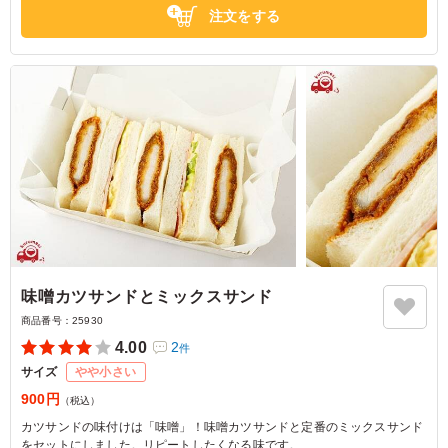
愛知県名古屋市西区名駅
2023/03/09
注文をする
味噌カツサンドとミックスサンド
商品番号：
25930
4.00
2
件
サイズ
やや小さい
900円
（税込）
カツサンドの味付けは「味噌」！味噌カツサンドと定番のミックスサンド
をセットにしました。リピートしたくなる味です。