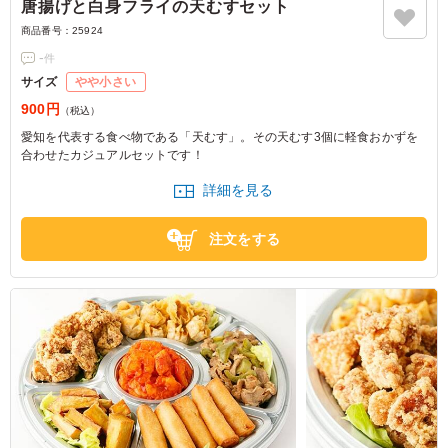
唐揚げと白身フライの天むすセット
商品番号：
25924
-
件
サイズ
やや小さい
900円
（税込）
愛知を代表する食べ物である「天むす」。その天むす3個に軽食おかずを
合わせたカジュアルセットです！
詳細を見る
注文をする