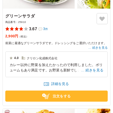
グリーンサラダ
商品番号：
25910
3.67
3
件
2,900円
（税込）
前菜に最適なグリーンサラダです。ドレッシングをご選択いただけます。
続きを見る
※写真は5人前の盛りつけです。
4.0
クリロン化成株式会社
カレー以外に野菜を加えたかったので利用しました。ボリ
ュームもあり満足です。お野菜も新鮮でした。とりわけ用
続きを見る
の取り皿があるといいのになと思いました。もしくは1人
前用があれば。
詳細を見る
愛知県名古屋市千種区内山
2021/12/09
注文をする