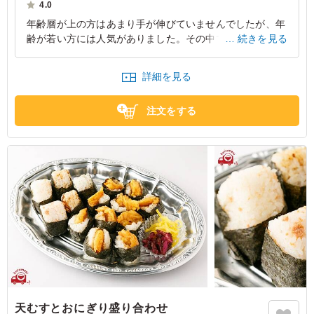
※写真は5人前の盛りつけです。
4.0
※価格は1人前価格です。
年齢層が上の方はあまり手が伸びていませんでしたが、年
齢が若い方には人気がありました。その中では串が人気で
続きを見る
す。参加する年齢層によって人気が変わりますので、それ
により量を調整するのがよいです。
詳細を見る
愛知県名古屋市西区名駅
2023/03/09
注文をする
天むすとおにぎり盛り合わせ