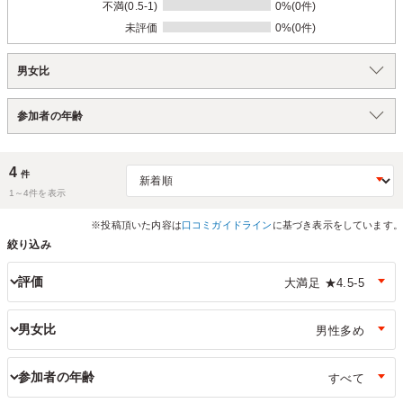
不満(0.5-1)
0%(0件)
未評価
0%(0件)
男女比
参加者の年齢
4
件
1～
4
件を表示
※投稿頂いた内容は
口コミガイドライン
に基づき表示をしています。
絞り込み
評価
男女比
参加者の年齢