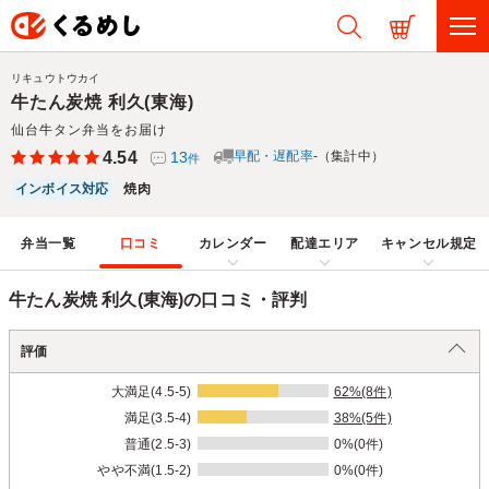
リキュウトウカイ
牛たん炭焼 利久(東海)
仙台牛タン弁当をお届け
4.54
13
早配・遅配率
-（集計中）
件
インボイス対応
焼肉
弁当一覧
口コミ
カレンダー
配達エリア
キャンセル規定
牛たん炭焼 利久(東海)の口コミ・評判
評価
大満足(4.5-5)
62%(8件)
満足(3.5-4)
38%(5件)
普通(2.5-3)
0%(0件)
やや不満(1.5-2)
0%(0件)