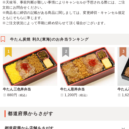
※天候等、事前判断が難しい事情によりキャンセルが予想される際には、ご注
文前にお問合せください。
※商品名に締切の記載がある商品に関しましては、変更締切・キャンセル規定
ともにそちらに準じます。
※ご注文状況によって早期に締め切らせて頂く場合がございます。
牛たん炭焼 利久(東海)のお弁当ランキング
1
2
3
牛たん三色丼弁当
牛たん彩丼弁当
牛たん
880円
1,200円
1,6
（税込）
（税込）
都道府県からさがす
都道府県から店舗をさがす