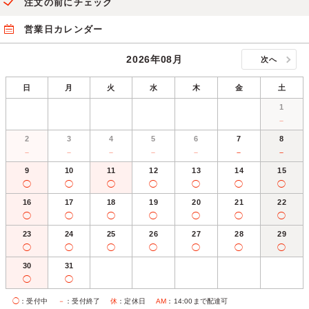
注文の前にチェック
営業日カレンダー
2026年08月
次へ
日
月
火
水
木
金
土
1
－
2
3
4
5
6
7
8
－
－
－
－
－
－
－
9
10
11
12
13
14
15
◯
◯
◯
◯
◯
◯
◯
16
17
18
19
20
21
22
◯
◯
◯
◯
◯
◯
◯
23
24
25
26
27
28
29
◯
◯
◯
◯
◯
◯
◯
30
31
◯
◯
◯
：受付中
－
：受付終了
休
：定休日
AM
：14:00まで配達可