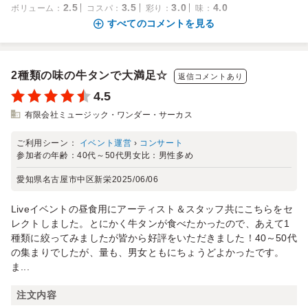
2.5
3.5
3.0
4.0
ボリューム
：
コスパ
：
彩り
：
味
：
すべてのコメントを見る
2種類の味の牛タンで大満足☆
返信コメントあり
4.5
有限会社ミュージック・ワンダー・サーカス
ご利用シーン：
イベント運営
›
コンサート
参加者の年齢：
40代～50代
男女比：
男性多め
愛知県名古屋市中区新栄
2025/06/06
Liveイベントの昼食用にアーティスト＆スタッフ共にこちらをセ
レクトしました。とにかく牛タンが食べたかったので、あえて1
種類に絞ってみましたが皆から好評をいただきました！40～50代
の集まりでしたが、量も、男女ともにちょうどよかったです。
ま...
注文内容