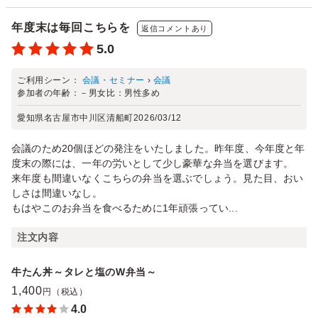
年度末は毎回こちらを
返信コメントあり
5.0
ご利用シーン：
会議・セミナー
›
会議
参加者の年齢：
－
男女比：
男性多め
愛知県名古屋市中川区清船町
2026/03/12
会議のため20個ほどの発注をいたしました。昨年度、今年度と年
度末の際には、一年の労いとして少し豪華な弁当を選びます。
来年度も間違いなくこちらの弁当を選ぶでしょう。見た目、おい
しさは間違いなし。
もはやこのお弁当を食べるために1年頑張ってい...
注文内容
牛たん丼～タレと塩のW弁当～
1,400
円（税込）
4.0