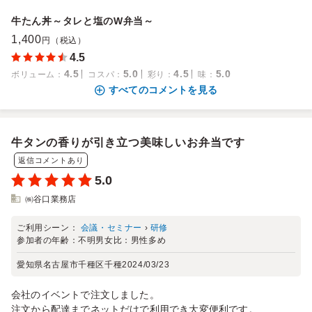
牛たん丼～タレと塩のW弁当～
1,400
円（税込）
4.5
4.5
5.0
4.5
5.0
ボリューム
：
コスパ
：
彩り
：
味
：
すべてのコメントを見る
牛タンの香りが引き立つ美味しいお弁当です
返信コメントあり
5.0
㈱谷口業務店
ご利用シーン：
会議・セミナー
›
研修
参加者の年齢：
不明
男女比：
男性多め
愛知県名古屋市千種区千種
2024/03/23
会社のイベントで注文しました。
注文から配達までネットだけで利用でき大変便利です。