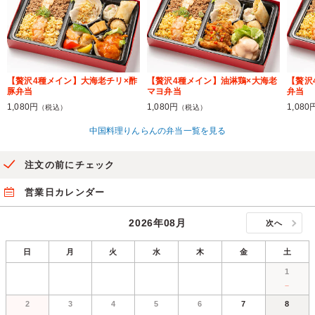
【贅沢4種メイン】大海老チリ×酢
【贅沢4種メイン】油淋鶏×大海老
【贅沢
豚弁当
マヨ弁当
弁当
1,080円
1,080円
1,080
（税込）
（税込）
中国料理りんらんの弁当一覧を見る
注文の前にチェック
営業日カレンダー
2026年08月
次へ
日
月
火
水
木
金
土
1
－
2
3
4
5
6
7
8