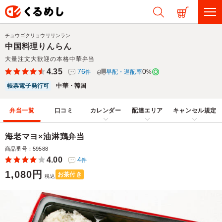
チュウゴクリョウリリンラン
中国料理りんらん
大量注文大歓迎の本格中華弁当
4.35
76
0
早配・遅配率
%
件
帳票電子発行可
中華・韓国
弁当一覧
口コミ
カレンダー
配達エリア
キャンセル規定
海老マヨ×油淋鶏弁当
商品番号：59588
4.00
4
件
1,080円
お茶付き
税込