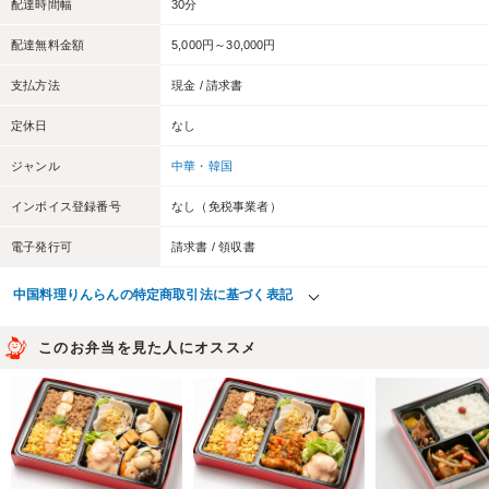
配達時間幅
30分
配達無料金額
5,000円～30,000円
支払方法
現金 / 請求書
定休日
なし
ジャンル
中華・韓国
インボイス登録番号
なし（免税事業者）
電子発行可
請求書 / 領収書
中国料理りんらんの特定商取引法に基づく表記
このお弁当を見た人にオススメ