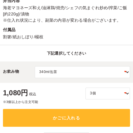
弁当内容
海老マヨネーズ和え/油淋鶏/焼売/シェフの気まぐれ炒め/搾菜/ご飯
[約220g]/漬物
※仕入れ状況により、副菜の内容が変わる場合がございます。
付属品
割箸/紙おしぼり/楊枝
下記選択してください
お飲み物
1,080円
税込
※3個以上から注文可能
かごに入れる