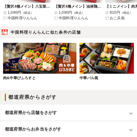
【贅沢4種メイン】八宝菜×大海老マヨ弁当
【贅沢4種メイン】油淋鶏×大海老マヨ弁当
1,080円
1,080円
810円
（税込）
（税込）
（税込）
中国料理りんらん
中国料理りんらん
おこ兵衛
中国料理りんらんに似た条件の店舗
肉&中華びふろすと
中華バル風
都道府県からさがす
都道府県から店舗をさがす
都道府県からお弁当をさがす