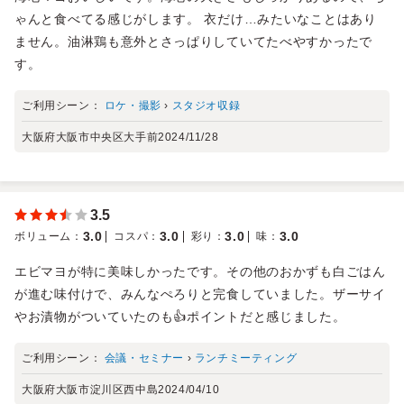
ゃんと食べてる感じがします。 衣だけ…みたいなことはあり
ません。油淋鶏も意外とさっぱりしていてたべやすかったで
す。
ご利用シーン：
ロケ・撮影
›
スタジオ収録
大阪府大阪市中央区大手前
2024/11/28
3.5
3.0
3.0
3.0
3.0
ボリューム
：
コスパ
：
彩り
：
味
：
エビマヨが特に美味しかったです。その他のおかずも白ごはん
が進む味付けで、みんなぺろりと完食していました。ザーサイ
やお漬物がついていたのも👍ポイントだと感じました。
ご利用シーン：
会議・セミナー
›
ランチミーティング
大阪府大阪市淀川区西中島
2024/04/10