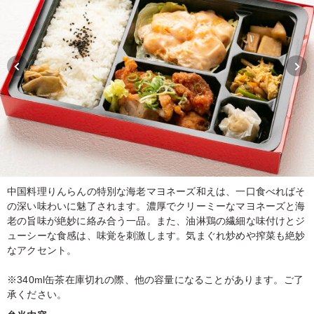
中国料理りんらんの特別な海老マヨネーズ和えは、一口食べればそ
の深い味わいに魅了されます。濃厚でクリーミーなマヨネーズと海
老の旨味が絶妙に絡み合う一品。また、油淋鶏の繊細な味付けとジ
ューシーな食感は、味覚を刺激します。気まぐれ炒めや搾菜も絶妙
なアクセント。
※340ml缶茶在庫切れの際、他の容量になることがあります。ご了
承ください。