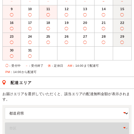
－
－
－
－
－
－
－
9
10
11
12
13
14
15
◯
◯
◯
◯
◯
◯
◯
16
17
18
19
20
21
22
◯
◯
◯
◯
◯
◯
◯
23
24
25
26
27
28
29
◯
◯
◯
◯
◯
◯
◯
30
31
◯
◯
◯
：受付中
－
：受付終了
休
：定休日
AM
：14:00まで配達可
PM
：14:00から配達可
配達エリア
お届けエリアを選択していただくと、該当エリアの配達無料金額が表示されま
す。