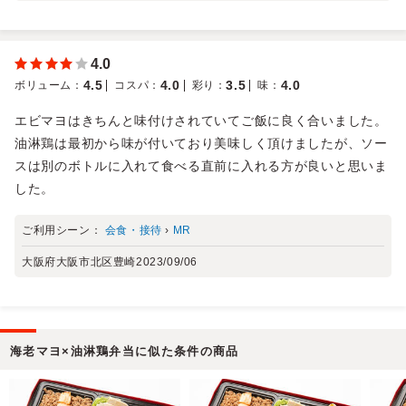
4.0
4.5
4.0
3.5
4.0
ボリューム
：
コスパ
：
彩り
：
味
：
エビマヨはきちんと味付けされていてご飯に良く合いました。
油淋鶏は最初から味が付いており美味しく頂けましたが、ソー
スは別のボトルに入れて食べる直前に入れる方が良いと思いま
した。
ご利用シーン：
会食・接待
›
MR
大阪府大阪市北区豊崎
2023/09/06
海老マヨ×油淋鶏弁当に似た条件の商品