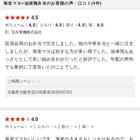
海老マヨ×油淋鶏弁当のお客様の声・口コミ(4件)
4.5
4.5
4.5
4.5
4.5
ボリューム
：
コスパ
：
彩り
：
味
：
宝永電機株式会社
役員会用のお弁当で注文しました。他の中華弁当と一緒に注文
しましたが、海老マヨは好きな方が多い様でした。油淋鶏もあ
っさりとして良い組み合わせだったと好評でした。年配の男性
でも量的に丁度良いとのことでした。
ご利用シーン：
－
大阪府大阪市淀川区新高
2025/07/22
4.0
－
－
－
－
ボリューム
：
コスパ
：
彩り
：
味
：
海老マヨおいしいです。海老の大きさもしっかりあるので、ち