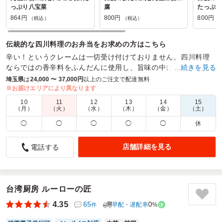
っぷり八宝菜
腐
たっぷり
864円
800円
800円
（税込）
（税込）
（
伝統的な四川料理のお弁当をお求めの方はこちら
辛い！というクレームは一切受け付けておりません。四川料理
ならではの香辛料をふんだんに使用し、旨味の中に辛味、辛味
…続きを見る
の中に旨味を感じる料理をお弁当に致しました。
埼玉県
は
24,000 〜 37,000円
以上のご注文で配達無料
※お届けエリアにより異なります
商品数：
24
締切日時：
1日前18:00
価格帯：
700円～972円
10
11
12
13
14
15
配達時間：
9:30～23:00
（月）
（火）
（水）
（木）
（金）
（土）
◯
◯
◯
◯
◯
休
味良し！ボリューム良し！
4.0
有限会社ミヤビプランニングオフィス
店舗詳細を見る
電話する
ロケで使用しました！とても美味しくスタッフ全員満足しま
した！
ご利用シーン：
ロケ・撮影
›
ロケ
台湾厨房 ルーローの匠
参加者の年齢：
30代～40代
男女比：
男性多め
4.35
65
0
早配・遅配率
%
件
埼玉県川口市坂下町
2026/03/11