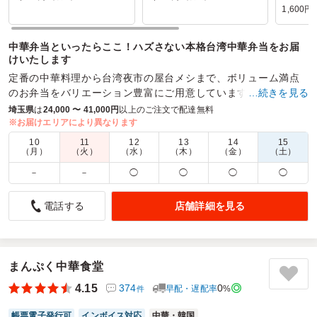
1,600円
中華弁当といったらここ！ハズさない本格台湾中華弁当をお届
けいたします
定番の中華料理から台湾夜市の屋台メシまで、ボリューム満点
のお弁当をバリエーション豊富にご用意しています。
…続きを見る
埼玉県
は
24,000 〜 41,000円
以上のご注文で配達無料
商品数：
36
締切日時：
1日前17:00
価格帯：
1,000円～1,600円
※お届けエリアにより異なります
配達時間：
10:00～20:00
10
11
12
13
14
15
（月）
（火）
（水）
（木）
（金）
（土）
とてもうまいです
－
－
◯
◯
◯
◯
5.0
株式会社原宿サン・アド
店舗詳細を見る
電話する
このお弁当は、見た目の彩りが美しく、開けた瞬間に気分が
明るくなりました。味付けも優しく、どのおかずも丁寧に作
られていて、心がこもっているのが伝わってきます。特に副
菜のバランスがよく、栄養面でも考えられているのがうれし
まんぷく中華食堂
いポイントでした。食べ終わったあとも満足感があり、午後
からも元気に頑張れそうです。
4.15
374
0
早配・遅配率
%
件
ご利用シーン：
ロケ・撮影
›
撮影
帳票電子発行可
インボイス対応
中華・韓国