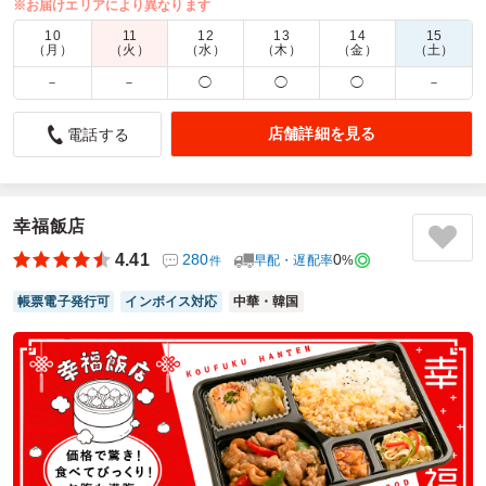
※お届けエリアにより異なります
商品数：
28
締切日時：
2日前23:45
価格帯：
972円～2,160円
10
11
12
13
14
15
配達時間：
10:30～21:00
（月）
（火）
（水）
（木）
（金）
（土）
－
－
◯
◯
◯
－
中華のお弁当 かなりのレベルです
5.0
有限会社 相馬モータース
店舗詳細を見る
電話する
中華のお弁当をお願いしました
味は高級中華店と遜色なく美味しくいただきました
ご利用シーン：
－
幸福飯店
参加者の年齢：
－
男女比：
－
4.41
280
0
早配・遅配率
%
件
埼玉県北葛飾郡杉戸町下高野
2025/09/07
帳票電子発行可
インボイス対応
中華・韓国
石橋飯店の口コミをもっと見る