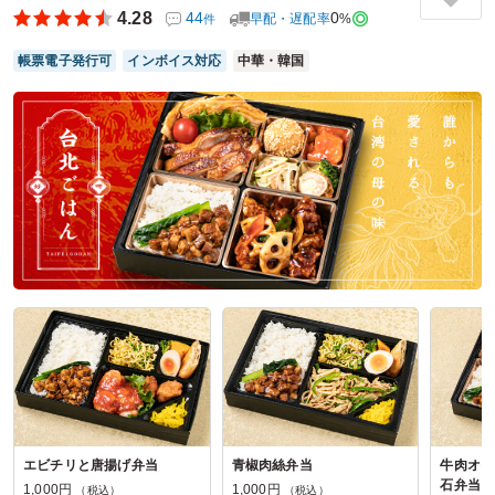
リカぱくぱくで決定しました。決め手は安くて、オプション
4.28
44
0
早配・遅配率
%
件
でおかずを増やせること。それでもお茶付きで八百円しない
ことでした。来年も注文します。
帳票電子発行可
インボイス対応
中華・韓国
ご利用シーン：
－
参加者の年齢：
－
男女比：
－
埼玉県朝霞市膝折
2026/04/07
デリカぱくぱくの口コミをもっと見る
エビチリと唐揚げ弁当
青椒肉絲弁当
牛肉オイ
石弁当
1,000円
1,000円
（税込）
（税込）