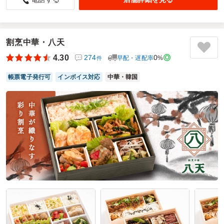
今回は老人会の集まりに利用させて頂きました。
老人会と言っても、50代から80代と幅広い年代の集まりで
す。いつもはうるさいおば様達も、開けた瞬間！まぁ綺麗と
割烹中華・八天
ても良いわねぇと、すこぶる良い反応。男性陣も、酒のつま
みにも最高だねぇと好評価。もちろん食べた感想も皆美味し
4.30
274
0
早配・遅配率
%
件
いとの事で、本当にお願いして良かったと思いました。他の
会の幹事さんからも、どこで頼んだのか、金額は？等次も是
帳票電子発行可
インボイス対応
中華・韓国
非利用させて頂きたいと思いました。この度は本当にありが
とうございました。
ご利用シーン：
懇親会
›
懇親会
参加者の年齢：
60代以上
男女比：
女性多め
埼玉県川口市東本郷
2025/05/19
吉久の口コミをもっと見る