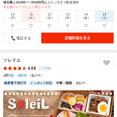
どんな場面でも満足いただける事間違いなし
埼玉県
は
24,000 〜 39,000円
以上のご注文で配達無料
※お届けエリアにより異なります
商品数：
17
締切日時：
1日前18:00
価格帯：
890円～1,080円
10
11
12
13
14
15
配達時間：
10:00～17:30
（月）
（火）
（水）
（木）
（金）
（土）
◯
◯
◯
◯
◯
◯
ボリューム満点 満足ランチ
4.5
こどもの国さくら草保育園
店舗詳細を見る
電話する
産休前に職場の皆さんで頼みました。
ボリューム満点 妊婦もそうでない人もお腹いっぱい好きな
海老マヨとそれぞれ好きなチキン、ビーフ、酢豚など選べる
ソレイユ
お弁当で満足しました。
元気の出るお弁当…また頼みましょーって皆さん笑顔になり
4.06
17
件
ました。
早配・遅配率
-（集計中）
ご利用シーン：
懇親会
›
送別会
帳票電子発行可
インボイス対応
中華・韓国
カレー
参加者の年齢：
30代～40代
男女比：
女性多め
埼玉県戸田市本町
2025/02/02
わっぱ中華 円ちゃんの口コミをもっと見る