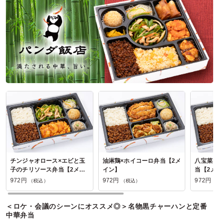
チンジャオロース×エビと玉
油淋鶏×ホイコーロ弁当【2メ
八宝菜×
子のチリソース弁当【2メイ
イン】
当【2メ
ン】
972円
972円
972円
（税込）
（税込）
（
＜ロケ・会議のシーンにオススメ◎＞名物黒チャーハンと定番
中華弁当