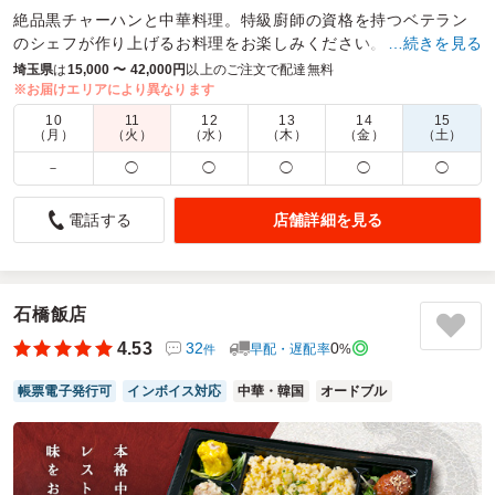
絶品黒チャーハンと中華料理。特級廚師の資格を持つベテラン
のシェフが作り上げるお料理をお楽しみください。ロケ・会議
…続きを見る
などあらゆるシーンで活躍の中華幕の内弁当。
埼玉県
は
15,000 〜 42,000円
以上のご注文で配達無料
※お届けエリアにより異なります
商品数：
14
締切日時：
2日前15:00
価格帯：
972円～1,188円
10
11
12
13
14
15
配達時間：
10:30～20:00
（月）
（火）
（水）
（木）
（金）
（土）
－
◯
◯
◯
◯
◯
中華料理はメニューが多彩で助かります
4.5
店舗詳細を見る
電話する
こちらの2つの中華弁当は、どちらも主菜がしっかりおいし
く、食べた満足感が高い点が共通しています。油淋鶏は香ば
しく、酢豚はほどよい酸味とコクがあり、ご飯が進む味わい
石橋飯店
でした。副菜も丁寧に作られていて全体のバランスが良く、
最後まで飽きずに楽しめます。さらに配達も指定時間どおり
4.53
32
0
早配・遅配率
%
件
でスムーズに受け取れたため、味だけでなくサービス面でも
安心して利用できるお弁当でした。
帳票電子発行可
インボイス対応
中華・韓国
オードブル
ご利用シーン：
イベント運営
›
説明会
参加者の年齢：
不明
男女比：
男女混合
埼玉県さいたま市岩槻区太田
2026/03/10