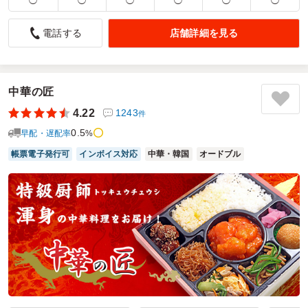
◯
◯
◯
◯
◯
◯
安定の中華です
5.0
NeedyGreedy
店舗詳細を見る
電話する
中華はロケ弁の中でも安定の人気がありとても好評でした。
お弁当の容器の色と具材の色合いがTHE中華って感じがして
個人的には良いなと感じました。サイドメニューが選べるの
中華の匠
もやはり良いポイントだと思います！配送も時間通りで助か
るのでまた注文させていただきます。
4.22
1243
件
ご利用シーン：
0.5
ロケ・撮影
›
ロケ
早配・遅配率
%
参加者の年齢：
20代～30代
男女比：
男女混合
帳票電子発行可
インボイス対応
中華・韓国
オードブル
埼玉県新座市中野
2023/09/23
幸福飯店の口コミをもっと見る