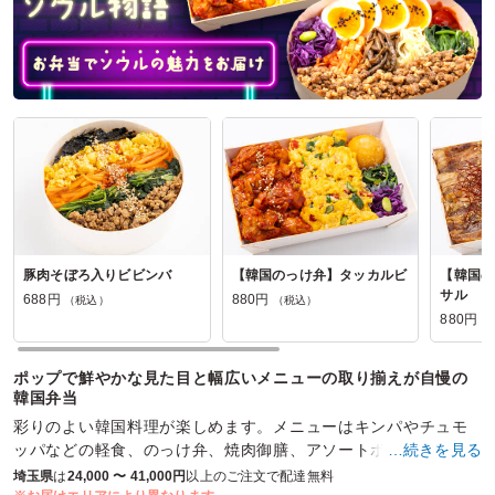
豚肉そぼろ入りビビンバ
【韓国のっけ弁】タッカルビ
【韓国の
サル
688円
880円
（税込）
（税込）
880円
（
ポップで鮮やかな見た目と幅広いメニューの取り揃えが自慢の
韓国弁当
彩りのよい韓国料理が楽しめます。メニューはキンパやチュモ
ッパなどの軽食、のっけ弁、焼肉御膳、アソートボックスと幅
…続きを見る
広く取り揃えており、どんなシーンでも対応できます。
埼玉県
は
24,000 〜 41,000円
以上のご注文で配達無料