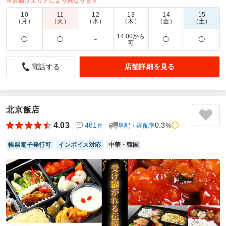
※お届けエリアにより異なります
商品数：
54
締切日時：
1日前17:00
価格帯：
688円～2,500円
10
11
12
13
14
15
配達時間：
6:30～19:00
（月）
（火）
（水）
（木）
（金）
（土）
14:00から
◯
◯
－
◯
◯
可
とても美味しかったです
4.5
こどもプラス三郷中央教室
店舗詳細を見る
電話する
ここ最近くるめしさんを利用し始めて
色々不安はありましたけどお弁当の種類も多く時間通りに来
て頂けるのでとても助かっております。
北京飯店
今回頼んだ韓国弁当も美味しく皆さんとても満足しておられ
ました大きさもちょうど良かったです
4.03
481
0.3
早配・遅配率
%
件
またの機会がありましたらよろしくお願い致します
帳票電子発行可
インボイス対応
中華・韓国
ご利用シーン：
会議・セミナー
›
ランチミーティング
参加者の年齢：
20代～30代
男女比：
男性多め
埼玉県三郷市中央
2025/08/28
ソウル物語の口コミをもっと見る