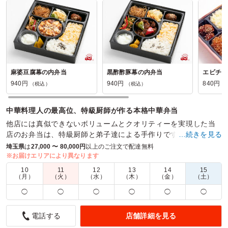
麻婆豆腐幕の内弁当
黒酢酢豚幕の内弁当
エビチリ
940円
940円
840円
（税込）
（税込）
（
中華料理人の最高位、特級厨師が作る本格中華弁当
他店には真似できないボリュームとクオリティーを実現した当
店のお弁当は、特級厨師と弟子達による手作りです。 試作を重
…続きを見る
ねた秘伝のレシピ。最強の料理長が鍋を揮います。
埼玉県
は
27,000 〜 80,000円
以上のご注文で配達無料
※お届けエリアにより異なります
商品数：
78
締切日時：
1日前23:45
価格帯：
540円～2,160円
10
11
12
13
14
15
配達時間：
8:00～19:30
（月）
（火）
（水）
（木）
（金）
（土）
◯
◯
◯
◯
◯
◯
味の濃さを選べたので安心して注文できました。
4.5
埼玉県立越谷総合技術高校
店舗詳細を見る
電話する
大会の役員の方々に配布するために注文しました。時間通り