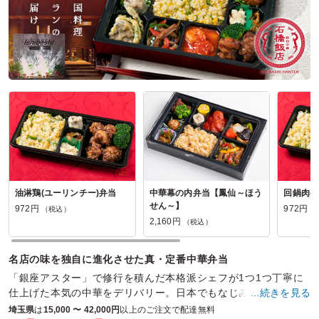
パンダ飯店の口コミをもっと見る
油淋鶏(ユーリンチー)弁当
中華幕の内弁当【鳳仙～ほう
回鍋肉(
せん～】
972円
972円
（税込）
（
2,160円
（税込）
名店の味を独自に進化させた真・定番中華弁当
「銀座アスター」で修行を積んだ本格派シェフが1つ1つ丁寧に
仕上げた本気の中華をデリバリー。日本でもなじみ深い料理た
…続きを見る
ちがシェフの腕で新たなフェーズへ昇華する。
埼玉県
は
15,000 〜 42,000円
以上のご注文で配達無料