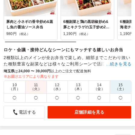
豚肉と小ネギの香辛炒め&蒸
6種副菜と鶏の黒胡椒炒め&
6種副菜
し魚の醤油ソース弁当
豚とキクラゲの玉子炒め2段
海老チリ
弁当
980円
1,190円
1,190円
（税込）
（税込）
ロケ・会議・接待どんなシーンにもマッチする嬉しいお弁当
2種類以上のメインが全お弁当で楽しめ、細部までこだわり抜い
た種類豊富な副菜などは様々なご利用シーンで活躍。864円～お
…続きを見る
茶付きも嬉しいお弁当。
埼玉県
は
24,000 〜 39,000円
以上のご注文で配達無料
※お届けエリアにより異なります
商品数：
18
締切日時：
1日前18:00
価格帯：
980円～1,350円
10
11
12
13
14
15
配達時間：
10:00～17:30
（月）
（火）
（水）
（木）
（金）
（土）
◯
◯
◯
◯
◯
◯
バリエーション豊かなおかず
4.0
学校法人日本工業大学
店舗詳細を見る
電話する
お肉系・お魚系と２種選択させていただきましたが、参加者
にも非常に好評でした。
配送についても予定時間内に来ていいただき、対応も丁寧で