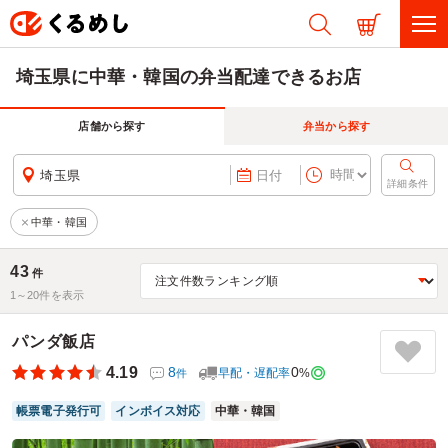
埼玉県に中華・韓国の弁当配達できるお店
店舗から探す
弁当から探す
埼玉県
日付
詳細条件
中華・韓国
43
件
1～
20
件を表示
パンダ飯店
4.19
8
0
早配・遅配率
%
件
帳票電子発行可
インボイス対応
中華・韓国