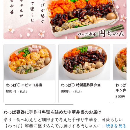
台湾厨房 ルーローの匠の口コミをもっと見る
わっぱ〇 エビマヨ弁当
わっぱ〇 特製黒酢豚弁当
わっぱ〇
キン弁当
890円
890円
（税込）
（税込）
890円
（
わっぱ容器に手作り料理を詰めた中華弁当のお届け
彩り・食べ応えなど細部まで考えた手作り中華を、可愛らしい
【わっぱ】容器に盛り込んでお届けする円ちゃんの中華弁当。
…続きを見る