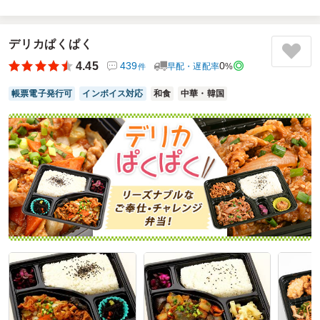
に配達していただき、問題ありませんでした。
野菜もたっぷり入っていてバランスよく、皆さんから食べや
デリカぱくぱく
すいと好評でした。量もちょうど良く満足できました。次回
は他のお弁当も頼んでみたいと思いました。
4.45
439
0
早配・遅配率
%
件
ご利用シーン：
－
帳票電子発行可
インボイス対応
和食
中華・韓国
参加者の年齢：
40代～50代
男女比：
男女混合
埼玉県越谷市小曽川
2025/07/15
中華の匠の口コミをもっと見る