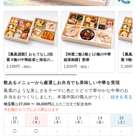
【鳳凰謹製】おもてなし2段
【特選ご飯2種と12種の中華
【鳳凰謹
重 9種の中華総菜と海老のチ
総菜御膳】酢豚
重 9種
リソース
イスター
2,160円
1,620円
2,160円
（税込）
（税込）
数あるメニューから厳選しお弁当でも美味しい中華を実現
鳳凰のような美しさをテーマに色とりどりで華やかな中華のお
弁当をおつくりしました。本場中国の職人がつくる料理の味は
…続きを見る
お墨付き。ロケ弁・会議などあらゆるシーンにご利用ください
埼玉県
は
27,000 〜 38,000円
以上のご注文で配達無料
※お届けエリアにより異なります
商品数：
18
締切日時：
1日前18:00
価格帯：
1,080円～3,240円
10
11
12
13
14
15
配達時間：
11:00～15:00
（月）
（火）
（水）
（木）
（金）
（土）
◯
◯
－
－
－
－
箱を先方に評価頂きました。