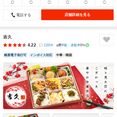
◯
◯
◯
◯
◯
◯
ボリューム感があって満足でした。
5.0
和光市立第四小学校
店舗詳細を見る
電話する
配達３日前なのにこのクオリティで注文できることがとても
いいです。配送も早めに来てくださり感謝です。若手が多く
ボリューム感を求められる会なので、この中華というボリュ
吉久
ーム感はありがたいとおもいました。定期的な納会があるの
で夏もまた注文をしたいと思います。
4.22
120
0
早配・遅配率
%
件
ご利用シーン：
会食・接待
›
会食
帳票電子発行可
インボイス対応
中華・韓国
参加者の年齢：
30代～40代
男女比：
男女混合
埼玉県和光市諏訪
2024/04/15
北京飯店の口コミをもっと見る