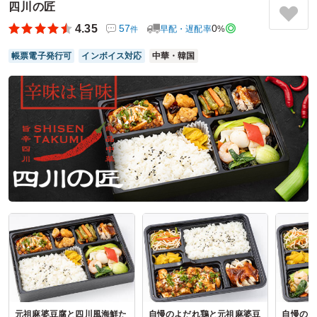
四川の匠
した。
一点、こちらは冬場で中華料理だったからなのかはわかりま
4.35
57
0
早配・遅配率
%
件
せんが、残念ながら今回、白米が硬くパサついていたという
指摘が召し上がった方から、いくつかご意見としていただき
帳票電子発行可
インボイス対応
中華・韓国
ました。
ご利用シーン：
イベント運営
›
試験
参加者の年齢：
不明
男女比：
男性多め
埼玉県南埼玉郡宮代町学園台
2026/01/21
割烹中華・八天の口コミをもっと見る
元祖麻婆豆腐と四川風海鮮た
自慢のよだれ鶏と元祖麻婆豆
自慢のよ