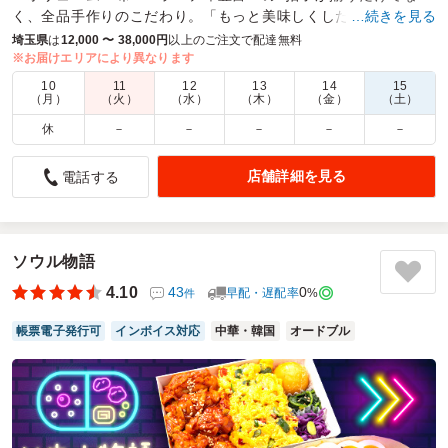
く、全品手作りのこだわり。「もっと美味しくしたい」と強く
…続きを見る
願う店主が作る絶品ロケ・会議・イベント特化の中華弁当。
埼玉県
は
12,000 〜 38,000円
以上のご注文で配達無料
※お届けエリアにより異なります
商品数：
47
締切日時：
2日前18:00
価格帯：
700円～1,200円
10
11
12
13
14
15
配達時間：
10:00～19:30
（月）
（火）
（水）
（木）
（金）
（土）
休
－
－
－
－
－
味が最高
5.0
東武ビルマネジメント株式会社
店舗詳細を見る
電話する
イベントスタッフ用にたのみましたが、みんなが大満足でし
た。また利用します。
ご利用シーン：
イベント運営
›
イベントスタッフ
ソウル物語
参加者の年齢：
40代～50代
男女比：
男性多め
4.10
43
0
早配・遅配率
%
件
埼玉県春日部市粕壁東
2025/09/05
帳票電子発行可
インボイス対応
中華・韓国
オードブル
喜虎坊-きこうぼう-の口コミをもっと見る