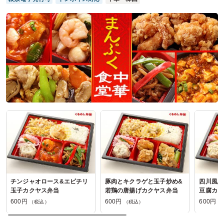
参加者の年齢：
30代～40代
男女比：
男性多め
埼玉県入間郡三芳町北永井
2025/07/18
台北ごはんの口コミをもっと見る
チンジャオロース&エビチリ
豚肉とキクラゲと玉子炒め&
四川風麻
玉子カクヤス弁当
若鶏の唐揚げカクヤス弁当
豆腐カク
600円
600円
600円
（税込）
（税込）
（