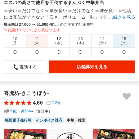
コスパの高さで他店を圧倒するまんぷく中華弁当
≪安い≫だけでなく≪量が多い≫だけでなく≪味が良い≫他店
には真似ができない「安さ・ボリューム・味」で勝負しており
…続きを見る
ます。
埼玉県
は
27,000 〜 51,000円
以上のご注文で配達無料
※お届けエリアにより異なります
商品数：
49
締切日時：
1日前12:00
価格帯：
600円～1,500円
10
11
12
13
14
15
配達時間：
10:30～21:00
（月）
（火）
（水）
（木）
（金）
（土）
◯
◯
◯
◯
◯
◯
味付けは最高。
5.0
店舗詳細を見る
電話する
会議用のお弁当として注文しました。量が心配でしたが、見
た目がおいしそうだったので注文してみました。この値段な
ので仕方がありませんが、思っていたよりも量が少なくがっ
喜虎坊-きこうぼう-
かりです。小食女子にはちょうど良いかもしれませんが、物
足りません。コスパ最強には疑問を感じます。
4.66
22
件
ご利用シーン：
早配・遅配率
-（集計中）
会議・セミナー
›
セミナー
参加者の年齢：
40代～50代
男女比：
男女混合
帳票電子発行可
インボイス対応
中華・韓国
埼玉県さいたま市中央区上落合
2025/07/23
まんぷく中華食堂の口コミをもっと見る