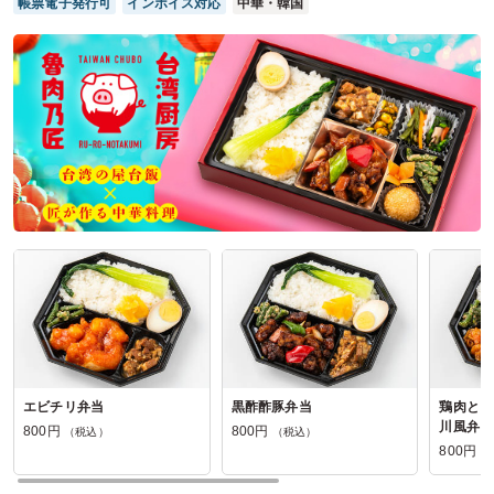
帳票電子発行可
インボイス対応
中華・韓国
四川の匠の口コミをもっと見る
エビチリ弁当
黒酢酢豚弁当
鶏肉とピ
川風弁当
800円
800円
（税込）
（税込）
800円
（