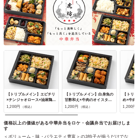
【トリプルメイン】エビチリ
【トリプルメイン】白身魚の
【トリプ
×チンジャオロース×油淋鶏弁
甘酢和え×牛肉のオイスター
め×牛肉
当
炒め×鶏の唐揚げ チリソース
幕の内弁
1,200円
1,200円
1,200円
（税込）
（税込）
幕の内弁当
価格以上の価値がある中華弁当をロケ・会議弁当でお届けしま
す
＜ボリューム・味・バラエティ豊富＞の3拍子が揃うだけでな