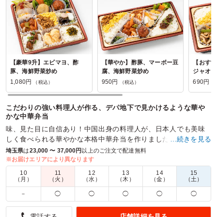
【豪華9升】エビマヨ、酢
【華やか】酢豚、マーボー豆
【おすす
豚、海鮮野菜炒め
腐、海鮮野菜炒め
ジャオロ
1,080円
950円
690円
（税込）
（税込）
（
こだわりの強い料理人が作る、デパ地下で見かけるような華や
かな中華弁当
味、見た目に自信あり！中国出身の料理人が、日本人でも美味
しく食べられる華やかな本格中華弁当を作りました。色とりど
…続きを見る
りのおかずが並ぶ、おもてなしにぴったりのお弁当です。
埼玉県
は
23,000 〜 37,000円
以上のご注文で配達無料
※お届けエリアにより異なります
商品数：
23
締切日時：
2日前20:00
価格帯：
690円～1,080円
10
11
12
13
14
15
配達時間：
10:00～17:00
（月）
（火）
（水）
（木）
（金）
（土）
－
◯
◯
◯
◯
◯
見た目が最高に華やかでした
5.0
前野宿明朗会
店舗詳細を見る
電話する