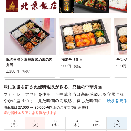
豚の角煮と海鮮塩炒め幕の内
海老チリ弁当
チンジャ
弁当
900円
900円
（税込）
（
1,380円
（税込）
味に妥協を許さぬ総料理長が作る、究極の中華弁当
フカヒレ、アワビを使用した中華弁当は高級感溢れる容器に鮮
やかに盛りつけ、見た瞬間の高級感、食した瞬間の幸福感は会
…続きを見る
議やおもてなしの際に定評を頂いております。
埼玉県
は
27,000 〜 80,000円
以上のご注文で配達無料
※お届けエリアにより異なります
商品数：
37
締切日時：
1日前23:45
価格帯：
900円～3,000円
10
11
12
13
14
15
配達時間：
8:00～19:30
（月）
（火）
（水）
（木）
（金）
（土）