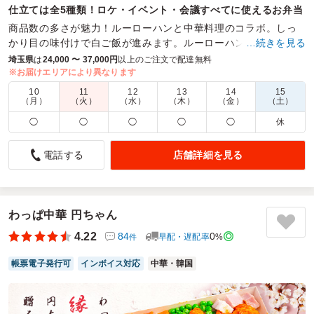
仕立ては全5種類！ロケ・イベント・会議すべてに使えるお弁当
商品数の多さが魅力！ルーローハンと中華料理のコラボ。しっ
かり目の味付けで白ご飯が進みます。ルーローハンがすべての
…続きを見る
お弁当に入っていて、どんな用途でも楽しめるお弁当です。
埼玉県
は
24,000 〜 37,000円
以上のご注文で配達無料
※お届けエリアにより異なります
商品数：
38
締切日時：
1日前18:00
価格帯：
700円～2,500円
10
11
12
13
14
15
配達時間：
9:30～23:00
（月）
（火）
（水）
（木）
（金）
（土）
◯
◯
◯
◯
◯
休
お弁当屋さんの社長から美味しいお弁当だね❣️どこの？と
聞かれたらことめちゃ嬉しかった
店舗詳細を見る
電話する
5.0
学校法人向台学園こみね幼稚園
わたしがお弁当担当でしたが2日前を切ってしまうくらい突
然でしたので配達してくれるお店を探すことが大変でした
わっぱ中華 円ちゃん
それが皆さんからの美味しかった❣️のお声を沢山かけてもら
ってとても嬉しかったです
4.22
84
0
早配・遅配率
%
件
配達も1日前でも受けていただきありがたかったです
ありがとうございましたm(_ _)m
帳票電子発行可
インボイス対応
中華・韓国
ご利用シーン：
懇親会
›
懇親会
参加者の年齢：
50代～60代
男女比：
男性多め
東京都武蔵野市吉祥寺本町
2026/04/02