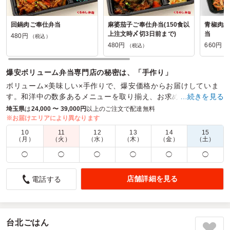
回鍋肉ご奉仕弁当
麻婆茄子ご奉仕弁当(150食以
青椒肉絲
上注文時〆切3日前まで)
当
480円
（税込）
480円
660円
（税込）
（
爆安ボリューム弁当専門店の秘密は、「手作り」
ボリューム×美味しい×手作りで、爆安価格からお届けしていま
す。和洋中の数多あるメニューを取り揃え、お求めやすい価格
…続きを見る
のラインナップ。大量発注も喜んでお受けいたします。
埼玉県
は
24,000 〜 39,000円
以上のご注文で配達無料
※お届けエリアにより異なります
商品数：
27
締切日時：
1日前14:00
価格帯：
480円～660円
10
11
12
13
14
15
配達時間：
8:30～21:00
（月）
（火）
（水）
（木）
（金）
（土）
◯
◯
◯
◯
◯
◯
コストパフォーマンスでは一番
5.0
コールドスエット
店舗詳細を見る
電話する
くるめし弁当で探して、、初めてこちらのデリカぱくぱく
で、私が毎年開催しているスーパーアメリカンガレージ朝霞
の森のお昼用にお弁当を注文しました。いろいろ探して候補
台北ごはん
のお店が５店舗くらいあったのですが、最終的にこちらのデ