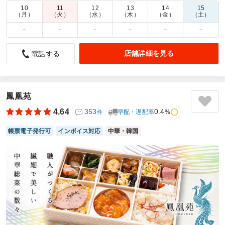
商品数：
21
締切日時：
2日前10:00
価格帯：
800円～1,080円
10
11
12
13
14
15
配達時間：
5:30～23:45
（月）
（火）
（水）
（木）
（金）
（土）
－
－
－
－
－
－
テンション上がる彩り
4.0
肯定座
店舗詳細を見る
電話する
イベントスタッフ弁当として大量発注させていただきまし
た。
食材のバランスが良いですし見た目も可愛らしくて綺麗で、
鳳凰苑
男女問わず、スタッフから好評でした。
お弁当で、アジア料理を食べられるのは、とても嬉しいで
4.64
353
0.4
早配・遅配率
%
件
す。
弁当容器にプラスチックを使用していないのが高評価で
帳票電子発行可
インボイス対応
中華・韓国
す！！
ご利用シーン：
イベント運営
›
イベントスタッフ
参加者の年齢：
40代～50代
男女比：
男性多め
東京都調布市入間町
2025/01/31
ソレイユの口コミをもっと見る