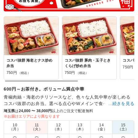
コスパ抜群 海老とナス炒め
コスパ抜群 豚肉・玉子とき
コスパ抜
弁当
くらげ炒め弁当
750円
（
750円
750円
（税込）
（税込）
600円～お茶付き。ボリューム満点中華
青椒肉絲・海老のチリソースなど、色々な人気中華が楽しめる
コスパ抜群のお弁当。選べる点心やWメインで食べたいが見つ
…続きを見る
かるお弁当
埼玉県
は
24,000 〜 38,000円
以上のご注文で配達無料
※お届けエリアにより異なります
商品数：
30
締切日時：
1日前18:00
価格帯：
750円～1,410円
10
11
12
13
14
15
配達時間：
10:00～16:00
（月）
（火）
（水）
（木）
（金）
（土）