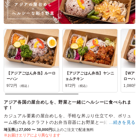
【アジアごはん弁当】ルーロ
【アジアごはん弁当】ヤンニ
【Wアジ
ーハン
ョムチキン
ローハン
972円
972円
1,080円
（税込）
（税込）
アジア各国の屋台めしを、野菜と一緒にヘルシーに食べられま
す！
カジュアル要素の屋台めしを、手軽な丼ぶり仕立てや、ボリュ
ーム感のあるクラフトのお弁当容器にお野菜と一緒に盛り付け
…続きを見る
ています。どんな用途でもご満足いただけるお弁当です。
埼玉県
は
27,000 〜 38,000円
以上のご注文で配達無料
※お届けエリアにより異なります