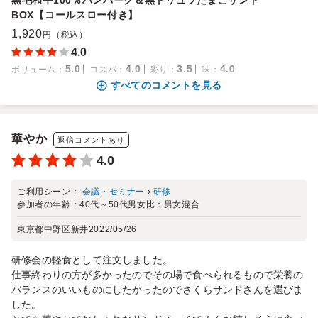
黒毛和牛100％ハンバーグ＆黒トリュフたまごサンド
BOX【コールスロー付き】
1,920
円（税込）
4.0
5.0
4.0
3.5
4.0
ボリューム
：
コスパ
：
彩り
：
味
：
すべてのコメントを見る
華やか
返信コメントあり
4.0
ご利用シーン：
会議・セミナー
›
研修
参加者の年齢：
40代～50代
男女比：
男女混合
東京都中野区新井
2022/05/26
研修会の軽食として注文しました。
仕事終わりの方が多かったのでその場で食べられるもので栄養の
バランスのいいものにしたかったのでさくらサンドさんを選びま
した。