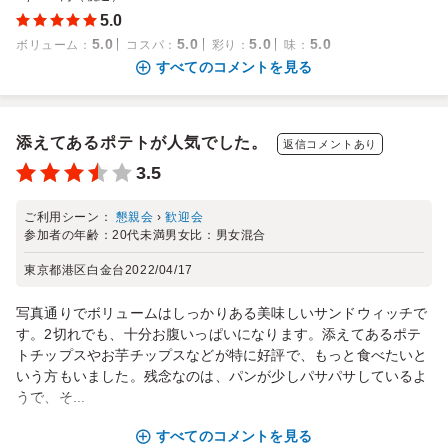
5.0
5.0
5.0
5.0
5.0
ボリューム
：
コスパ
：
彩り
：
味
：
すべてのコメントを見る
添えてあるポテトが人気でした。
返信コメントあり
3.5
ご利用シーン：
懇親会
›
歓迎会
参加者の年齢：
20代未満
男女比：
男女混合
東京都港区白金台
2022/04/17
写真通りでボリュームはしっかりある美味しいサンドウィッチで
す。2切れでも、十分お腹いっぱいになります。添えてあるポテ
トチップスやお芋チップスなどが特に好評で、もっと食べたいと
いう方もいました。残念なのは、パンが少しパサパサしているよ
うで、そ...
すべてのコメントを見る