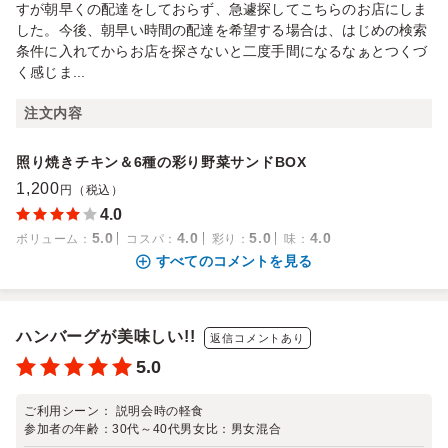
すが朝早くの配達をしておらず、急遽探してこちらのお店にしま
した。今後、朝早い時間の配達を希望する場合は、はじめの検索
条件に入れてからお店を探さないと二度手間になるなぁとつくづ
く感じま...
注文内容
照り焼きチキン＆6種の彩り野菜サンドBOX
1,200
円（税込）
4.0
5.0
4.0
5.0
4.0
ボリューム
：
コスパ
：
彩り
：
味
：
すべてのコメントを見る
ハンバーグが美味しい!!
返信コメントあり
5.0
ご利用シーン：
説明会時の軽食
参加者の年齢：
30代～40代
男女比：
男女混合