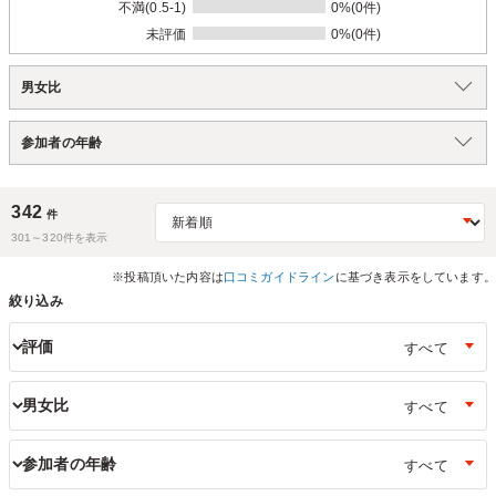
不満(0.5-1)
0%(0件)
未評価
0%(0件)
男女比
参加者の年齢
342
件
301～
320
件を表示
※投稿頂いた内容は
口コミガイドライン
に基づき表示をしています。
絞り込み
評価
男女比
参加者の年齢