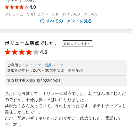
円（税込）
4.0
5.0
3.0
4.0
4.5
ボリューム
：
コスパ
：
彩り
：
味
：
すべてのコメントを見る
ボリューム満点でした。
返信コメントあり
4.0
ご利用シーン：
ロケ・撮影
›
ロケ
参加者の年齢：
20代～30代
男女比：
男性多め
東京都江東区新木場
2022/09/21
見た目も可愛くて、ボリューム満点でした。朝ごはん用に頼んだ
のですが、十分お腹いっぱいになりました。
具がたくさん入っていて、うれしかったです。ポテトチップスも
美味しかったです。
ただ、配達がギリギリだったのがすこし残念でした。電話して
も、対...