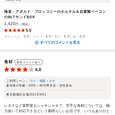
海老・アボカド・ブロッコリーのタルタル＆自家製ベーコン
のBLTサンドBOX
1,420
円（税込）
5.0
5.0
4.5
5.0
5.0
ボリューム
：
コスパ
：
彩り
：
味
：
すべてのコメントを見る
食材
返信コメントあり
4.0
ご利用シーン：
ロケ・撮影
›
ロケ
参加者の年齢：
30代～40代
男女比：
女性多め
東京都港区台場
2022/03/01
レタスなど葉野菜もシャキシャキで、苦手な食材については、極
力抜いて対応下さるという素晴らしいお店です。いつもありがと