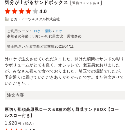
気分が上がるサンドボックス
返信コメントあり
4.0
ヒガ・アーツ＆メタル株式会社
ご利用シーン：
ロケ・撮影
›
ロケ
参加者の年齢：
30代～40代
男女比：
男性多め
埼玉県さいたま市西区宮前町
2022/04/11
外ロケで注文させていただきました。開けた瞬間のサンドの彩り
やボリュームがとても良く、オシャレで、老若男女おりました
が、みなさん喜んで食べておりました。埼玉での撮影でしたが、
予定通りに届けていただきありがたかったです。また注文させて
いただきた...
注文内容
厚切り那須高原豚ロース＆8種の彩り野菜サンドBOX【コー
ルスロー付き】
1,920
円（税込）