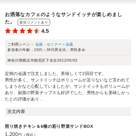
お洒落なカフェのようなサンドイッチが楽しめまし
た。
返信コメントあり
4.5
ご利用シーン：
会議・セミナー
›
会議
参加者の年齢：
20代～30代
男女比：
男性多め
神奈川県横浜市鶴見区下末吉
2022/05/02
定例の会議で注文しました。美味しくて2回目です。
男性が多く、サンドイッチはボリュームが足りないなど言われて
しまうかなと心配していましたが、サンドイッチもボリュームが
あり、副菜の野菜チップスも好評でした。男性からも美味しかっ
たとの評価があり...
注文内容
照り焼きチキン＆6種の彩り野菜サンドBOX
1,200
円（税込）