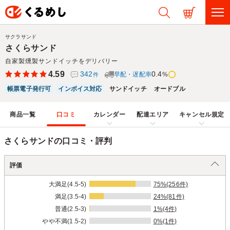
サクラサンド
さくらサンド
自家製燻製サンドイッチをデリバリー
4.59
342
0.4
早配・遅配率
%
件
帳票電子発行可
インボイス対応
サンドイッチ
オードブル
商品一覧
口コミ
カレンダー
配達エリア
キャンセル規定
さくらサンドの口コミ・評判
評価
大満足(4.5-5)
75%(256件)
満足(3.5-4)
24%(81件)
普通(2.5-3)
1%(4件)
やや不満(1.5-2)
0%(1件)