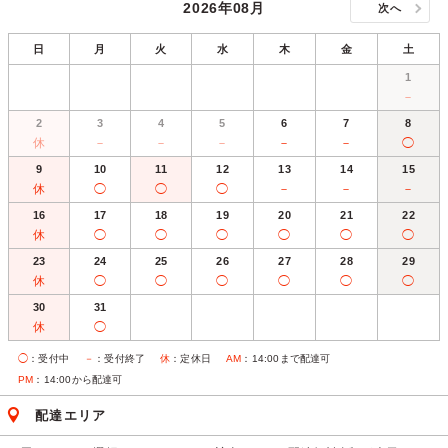
2026年08月
次へ
日
月
火
水
木
金
土
1
－
2
3
4
5
6
7
8
休
－
－
－
－
－
◯
9
10
11
12
13
14
15
休
◯
◯
◯
－
－
－
16
17
18
19
20
21
22
休
◯
◯
◯
◯
◯
◯
23
24
25
26
27
28
29
休
◯
◯
◯
◯
◯
◯
30
31
休
◯
◯
：受付中
－
：受付終了
休
：定休日
AM
：14:00まで配達可
PM
：14:00から配達可
配達エリア