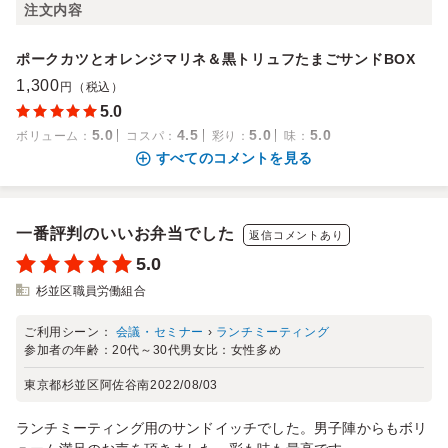
注文内容
ポークカツとオレンジマリネ＆黒トリュフたまごサンドBOX
1,300
円（税込）
5.0
5.0
4.5
5.0
5.0
ボリューム
：
コスパ
：
彩り
：
味
：
すべてのコメントを見る
一番評判のいいお弁当でした
返信コメントあり
5.0
杉並区職員労働組合
ご利用シーン：
会議・セミナー
›
ランチミーティング
参加者の年齢：
20代～30代
男女比：
女性多め
東京都杉並区阿佐谷南
2022/08/03
ランチミーティング用のサンドイッチでした。男子陣からもボリ