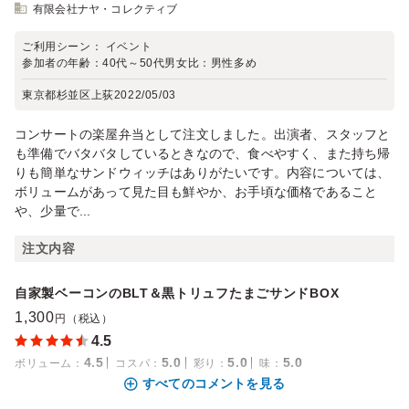
有限会社ナヤ・コレクティブ
ご利用シーン：
イベント
参加者の年齢：
40代～50代
男女比：
男性多め
東京都杉並区上荻
2022/05/03
コンサートの楽屋弁当として注文しました。出演者、スタッフと
も準備でバタバタしているときなので、食べやすく、また持ち帰
りも簡単なサンドウィッチはありがたいです。内容については、
ボリュームがあって見た目も鮮やか、お手頃な価格であること
や、少量で...
注文内容
自家製ベーコンのBLT＆黒トリュフたまごサンドBOX
1,300
円（税込）
4.5
4.5
5.0
5.0
5.0
ボリューム
：
コスパ
：
彩り
：
味
：
すべてのコメントを見る