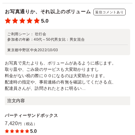
お写真通りか、それ以上のボリューム
返信コメントあり
5.0
ご利用シーン：
壮行会
参加者の年齢：
40代～50代
男女比：
男女混合
東京都中野区中央
2022/10/03
お写真で見たよりも、ボリュームがあるように感じます。
取り皿や、ごみ袋のサービスも大変助かりますし
料金がない税の際に００になるのは大変助かります。
配達時の指定や、事前連絡の有無を確認してくださる点、
配達員さんが、訪問されたときに明るい...
注文内容
パーティーサンドボックス
7,420
円（税込）
5.0