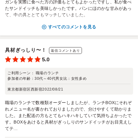
ガンを実際に食べた方の評価もとてもよかったですし、私が食べ
たサンドイッチも美味しかったです。パンにほのかな甘みがあっ
て、中の具ととてもマッチしていました。
すべてのコメントを見る
具材ぎっしり〜！
返信コメントあり
5.0
ご利用シーン：
職場のランチ
参加者の年齢：
30代～40代
男女比：
女性多め
東京都新宿区西新宿
2022/08/21
職場のランチで数種類オーダーしましたが、ランチBOXにそれぞ
れメニュー名が書かれておりましたので、分けやすくて助かりま
した。また配送の方もとてもハキハキしていて気持ちよかったで
す。BOXをあけると具材がぎっしりのサンドイッチがお目見えし
てテ...