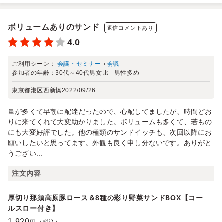
ボリュームありのサンド
返信コメントあり
4.0
ご利用シーン：
会議・セミナー
›
会議
参加者の年齢：
30代～40代
男女比：
男性多め
東京都港区西新橋
2022/09/26
量が多くて早朝に配達だったので、心配してましたが、時間どお
りに来てくれて大変助かりました。ボリュームも多くて、若もの
にも大変好評でした。他の種類のサンドイッチも、次回以降にお
願いしたいと思ってます。外観も良く申し分ないです。ありがと
うござい...
注文内容
厚切り那須高原豚ロース＆8種の彩り野菜サンドBOX【コー
ルスロー付き】
1,920