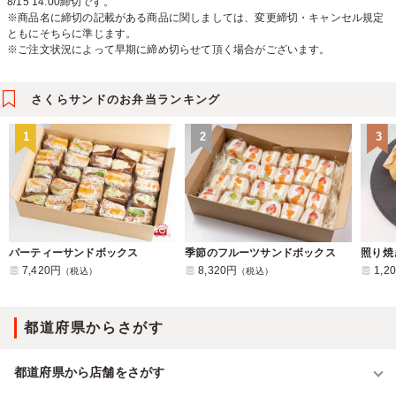
8/15 14:00締切です。
※商品名に締切の記載がある商品に関しましては、変更締切・キャンセル規定
ともにそちらに準じます。
※ご注文状況によって早期に締め切らせて頂く場合がございます。
さくらサンドのお弁当ランキング
1
2
3
パーティーサンドボックス
季節のフルーツサンドボックス
7,420円
8,320円
1,2
（税込）
（税込）
都道府県からさがす
都道府県から店舗をさがす